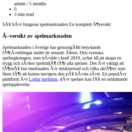
admin /
5 months
0
3 min read
SÃ¥ hÃ¤r fungerar spelmarknaden En komplett Ã¶versikt
Ã–versikt av spelmarknaden
Spelmarknaden i Sverige har genomgÃ¥tt betydande
fÃ¶rÃ¤ndringar under de senaste Ã¥ren. Den svenska
spelregleringen, som trÃ¤dde i kraft 2019, syftar till att skapa en
trygg och sÃ¤ker spelmiljÃ¶ fÃ¶r alla spelare. Det Ã¤r viktigt att
fÃ¶rstÃ¥ hur marknaden Ã¤r strukturerad och vilka aktÃ¶rer som
finns fÃ¶r att kunna navigera den pÃ¥ bÃ¤sta sÃ¤tt. En populÃ¤r
plattform Ã¤r
Lodur spelplats
, dÃ¤r spelare kan fÃ¥ en omfattande
spelupplevelse.