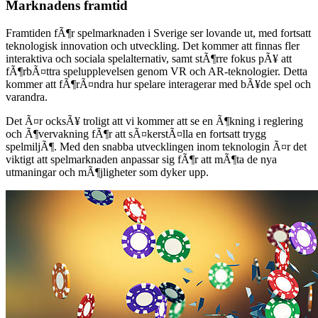
Marknadens framtid
Framtiden fÃ¶r spelmarknaden i Sverige ser lovande ut, med fortsatt
teknologisk innovation och utveckling. Det kommer att finnas fler
interaktiva och sociala spelalternativ, samt stÃ¶rre fokus pÃ¥ att
fÃ¶rbÃ¤ttra spelupplevelsen genom VR och AR-teknologier. Detta
kommer att fÃ¶rÃ¤ndra hur spelare interagerar med bÃ¥de spel och
varandra.
Det Ã¤r ocksÃ¥ troligt att vi kommer att se en Ã¶kning i reglering
och Ã¶vervakning fÃ¶r att sÃ¤kerstÃ¤lla en fortsatt trygg
spelmiljÃ¶. Med den snabba utvecklingen inom teknologin Ã¤r det
viktigt att spelmarknaden anpassar sig fÃ¶r att mÃ¶ta de nya
utmaningar och mÃ¶jligheter som dyker upp.