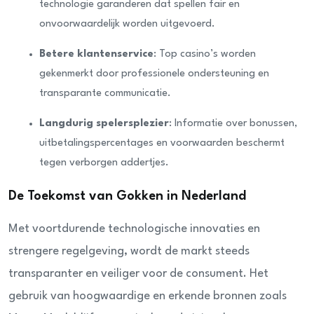
technologie garanderen dat spellen fair en
onvoorwaardelijk worden uitgevoerd.
Betere klantenservice
: Top casino’s worden
gekenmerkt door professionele ondersteuning en
transparante communicatie.
Langdurig spelersplezier
: Informatie over bonussen,
uitbetalingspercentages en voorwaarden beschermt
tegen verborgen addertjes.
De Toekomst van Gokken in Nederland
Met voortdurende technologische innovaties en
strengere regelgeving, wordt de markt steeds
transparanter en veiliger voor de consument. Het
gebruik van hoogwaardige en erkende bronnen zoals