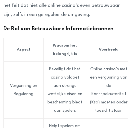
het feit dat niet alle online casino’s even betrouwbaar
zijn, zelfs in een gereguleerde omgeving.
De Rol van Betrouwbare Informatiebronnen
Waarom het
Aspect
Voorbeeld
belangrijk is
Beveiligt dat het
Online casino’s met
casino voldoet
een vergunning van
Vergunning en
aan strenge
de
Regulering
wettelijke eisen en
Kansspelautoriteit
bescherming biedt
(Ksa) moeten onder
aan spelers
toezicht staan
Helpt spelers om