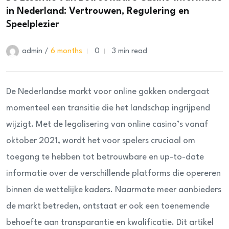
in Nederland: Vertrouwen, Regulering en
Speelplezier
admin /
6 months
0
3 min read
De Nederlandse markt voor online gokken ondergaat
momenteel een transitie die het landschap ingrijpend
wijzigt. Met de legalisering van online casino’s vanaf
oktober 2021, wordt het voor spelers cruciaal om
toegang te hebben tot betrouwbare en up-to-date
informatie over de verschillende platforms die opereren
binnen de wettelijke kaders. Naarmate meer aanbieders
de markt betreden, ontstaat er ook een toenemende
behoefte aan transparantie en kwalificatie. Dit artikel