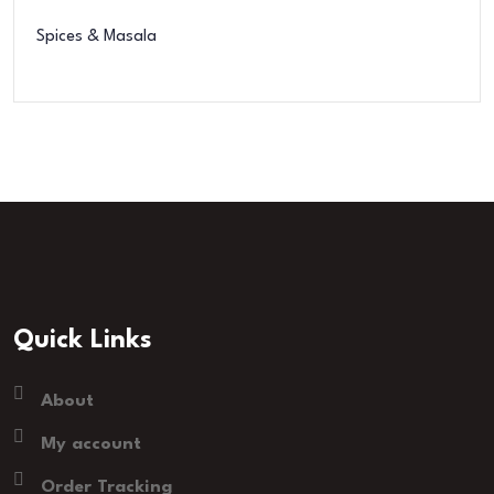
Spices & Masala
Quick Links
About
My account
Order Tracking