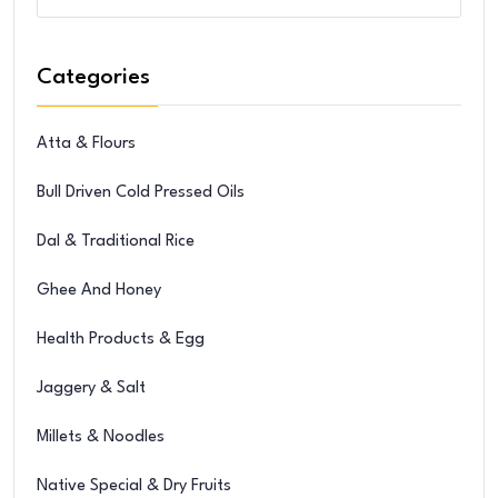
Categories
Atta & Flours
Bull Driven Cold Pressed Oils
Dal & Traditional Rice
Ghee And Honey
Health Products & Egg
Jaggery & Salt
Millets & Noodles
Native Special & Dry Fruits