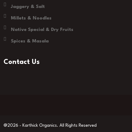
Jaggery & Salt
Millets & Noodles
Native Special & Dry Fruits
Spices & Masala
Contact Us
@2026 - Karthick Organics. All Rights Reserved