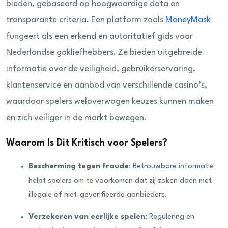
bieden, gebaseerd op hoogwaardige data en
transparante criteria. Een platform zoals
MoneyMask
fungeert als een erkend en autoritatief gids voor
Nederlandse gokliefhebbers. Ze bieden uitgebreide
informatie over de veiligheid, gebruikerservaring,
klantenservice en aanbod van verschillende casino’s,
waardoor spelers weloverwogen keuzes kunnen maken
en zich veiliger in de markt bewegen.
Waarom Is Dit Kritisch voor Spelers?
Bescherming tegen fraude
: Betrouwbare informatie
helpt spelers om te voorkomen dat zij zaken doen met
illegale of niet-geverifieerde aanbieders.
Verzekeren van eerlijke spelen
: Regulering en