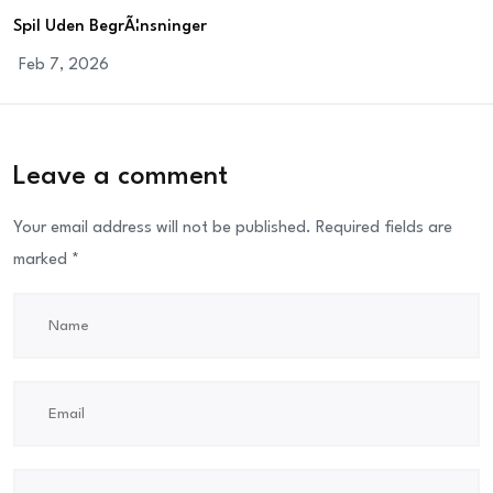
Spil Uden BegrÃ¦nsninger
Feb 7, 2026
Leave a comment
Your email address will not be published.
Required fields are
marked
*