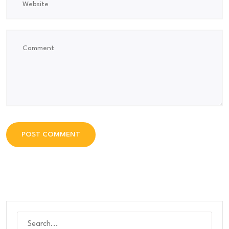
POST COMMENT
POST COMMENT