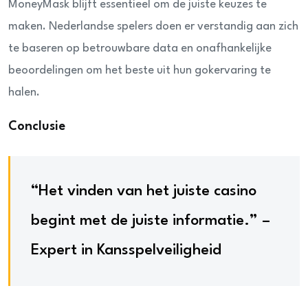
MoneyMask blijft essentieel om de juiste keuzes te
maken. Nederlandse spelers doen er verstandig aan zich
te baseren op betrouwbare data en onafhankelijke
beoordelingen om het beste uit hun gokervaring te
halen.
Conclusie
“Het vinden van het juiste casino
begint met de juiste informatie.” –
Expert in Kansspelveiligheid