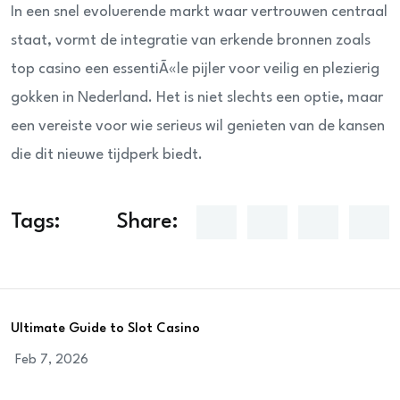
In een snel evoluerende markt waar vertrouwen centraal
staat, vormt de integratie van erkende bronnen zoals
top casino een essentiÃ«le pijler voor veilig en plezierig
gokken in Nederland. Het is niet slechts een optie, maar
een vereiste voor wie serieus wil genieten van de kansen
die dit nieuwe tijdperk biedt.
Tags:
Share:
Ultimate Guide to Slot Casino
Feb 7, 2026