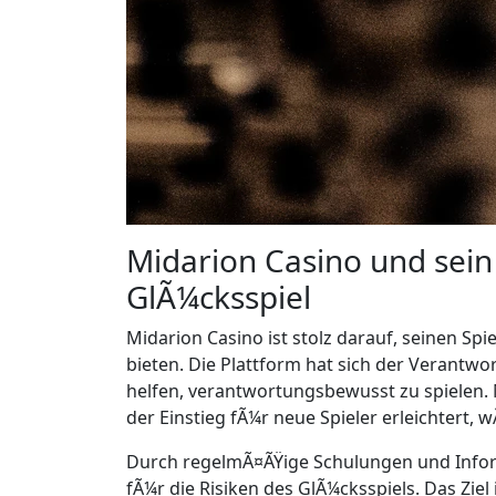
Midarion Casino und sei
GlÃ¼cksspiel
Midarion Casino ist stolz darauf, seinen Sp
bieten. Die Plattform hat sich der Verantw
helfen, verantwortungsbewusst zu spielen. 
der Einstieg fÃ¼r neue Spieler erleichtert, 
Durch regelmÃ¤ÃŸige Schulungen und Inform
fÃ¼r die Risiken des GlÃ¼cksspiels. Das Ziel