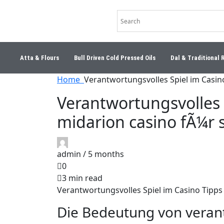
Atta & Flours
Bull Driven Cold Pressed Oils
Dal & Traditional 
Home
Verantwortungsvolles Spiel im Casin
Verantwortungsvolles 
midarion casino fÃ¼r 
admin /
5 months
0
3 min read
Verantwortungsvolles Spiel im Casino Tipps
Die Bedeutung von veran