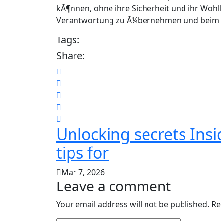
kÃ¶nnen, ohne ihre Sicherheit und ihr Wohl
Verantwortung zu Ã¼bernehmen und beim S
Tags:
Share:
Unlocking secrets Insi
tips for
Mar 7, 2026
Leave a comment
Your email address will not be published.
Re