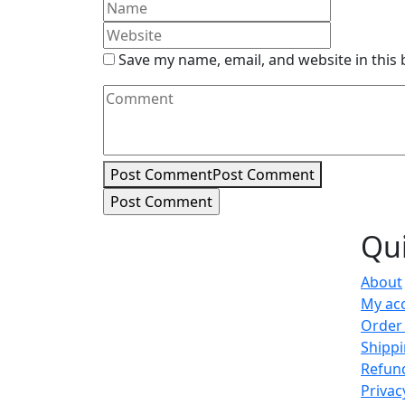
Save my name, email, and website in this
Post Comment
Post Comment
Qui
About
My ac
Order
Shippi
Refund
Privac