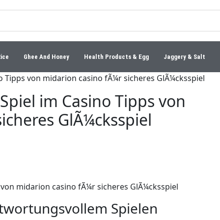
Rice
Ghee And Honey
Health Products & Egg
Jaggery & Salt
o Tipps von midarion casino fÃ¼r sicheres GlÃ¼cksspiel
Spiel im Casino Tipps von
sicheres GlÃ¼cksspiel
 von midarion casino fÃ¼r sicheres GlÃ¼cksspiel
twortungsvollem Spielen