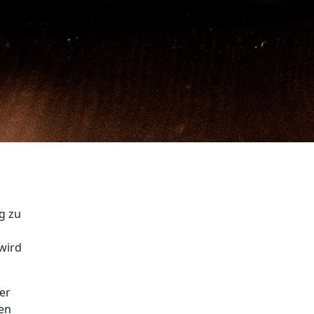
g zu
wird
er
ben