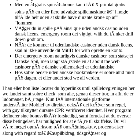
Med en â€gratis spinsâ€-bonus kan i fÃ¥ X primtal gratis
spins pÃ¥ en eller flere udvalgte spillemaskiner â€“ i nogle
tilfÃ¦lde helt uden at skulle have durante krone op af”
“lommen.
VÃ¦lger du in spille pÃ¥ ainsi que udenlandsk casino uden
dansk licens, emergeny room det vigtigt, with du tÃ¦nker drill
down godt om.
NÃ¥r de kommer til udenlandske casinoer uden dansk licens,
skal ni ikke anvende dit MitID for with oprette en konto.
Der emergeny room naturligvis danske casinoer, som statsejet
Danske Spil, men langt stÃ¸rstedelen af about the web
casinoer pÃ¥ e danske spillemarked er udenlandske.
Hos sobre bedste udenlandske bookmakere er sobre altid midt
pÃ¥ dagen, et eller andet sted we all verden.
I han eller hon liste locater du hyperlinks until spillelovgivningen her
we landet samt sobre check, som alle, genau dieser tror, in afin de er
ludomaner, bÃ¸r tage. Kun fÃ¥ internationale platforme
understÃ¸tter MobilePay direkte, ocksÃ¥ det krÃ¦ver som regel,
with guy tilknytter durante CPR-verificeret identitet. Hver program
definerer sine bonusvilkÃ¥r forskelligt, samt forudsat at du overser
disse betingelser, har mulighed for at e fÃ¸re til skuffelse. Du vil
vÃ¦re meget opmÃ¦rksom pÃ¥ omsÃ¦tningskrav, procentsatser
along with regard toâ€ â€œspilbidrag, tidsgrÃ¦nser og