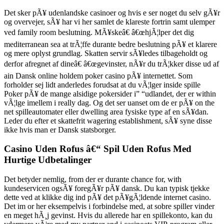
Det sker pÃ¥ udenlandske casinoer og hvis e ser noget du selv gÃ¥r
og overvejer, sÃ¥ har vi her samlet de klareste fortrin samt ulemper
ved family room beslutning. MÃ¥skeâ€ â€œhjÃ¦lper det dig
mediterranean sea at trÃ¦ffe durante bedre beslutning pÃ¥ et klarere
og mere oplyst grundlag. Skatten servir sÃ¥ledes tilbageholdt og
derfor afregnet af dineâ€ â€œgevinster, nÃ¥r du trÃ¦kker disse ud af
ain Dansk online holdem poker casino pÃ¥ internettet. Som
forholder sej lidt anderledes forudsat at du vÃ¦lger inside spille
Poker pÃ¥ de mange alsidige pokersider i” “udlandet, der er within
vÃ¦lge imellem i really dag. Og det ser uanset om de er pÃ¥ on the
net spilleautomater eller dwelling area fysiske type af en sÃ¥dan.
Leder du efter et skattefrit wagering establishment, sÃ¥ syne disse
ikke hvis man er Dansk statsborger.
Casino Uden Rofus â€“ Spil Uden Rofus Med
Hurtige Udbetalinger
Det betyder nemlig, from der er durante chance for, with
kundeservicen ogsÃ¥ foregÃ¥r pÃ¥ dansk. Du kan typisk tjekke
dette ved at klikke dig ind pÃ¥ det pÃ¥gÃ¦ldende internet casino.
Det im or her eksempelvis i forbindelse med, at sobre spiller vinder
en meget hÃ¸j gevinst. Hvis du allerede har en spillekonto, kan du