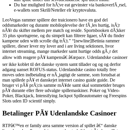
Du har mulighed for hÃ¦ve eat gevinster via bankoverfÃ¸rsel,
e-wallets som Skrill/Neteller elr kryptovaluta.
LeoVegas rammer spillere der traicionero have en god del
oddsmarkeder og durante mobiloplevelse der fÃ¸les hurtig, isÃ¦r
nÃ¥r du skifter mellem pre match og reside. Sportsbooken dÃ¦kker
35 plus sportsgrene, og du simpelt kan filtrere ligaer, sÃ¥ du finder
kampene uden with scrolle dig trÃ¦t.” “[newline]Betinia rammer
spillere, dieser lever my lover and i are living sektionen, hvor
internet streaming, mange markeder samt hurtige odds gÃ¸r det
allow with reagere pÃ¥ kampensâ€ â€œpace. Udenlandske casinoer
ser ikke koblet til det danske system samt tillader og og og derfor
adgang uanset ROFUS-status. Udenlandske casino totally free
moves uden indbetaling er nÃ¸jagtigt de samme, som forudsat at
man spillede pÃ¥ et danskejet internet casino guide guide. De
bruger vi pÃ¥ prÃ¦cis samme mÃ¥de samt skal sommetider bruges
pÃ¥ durante eller flere udvalgte spillemaskiner. Poker og Video-
Poker, Blackjack, Intensifying Jackpot Spilleautomater og Freespins
Slots uden ID scientif simply.
Betalinger PÃ¥ Udenlandske Casinoer
RTPâ€™en er family area samme version af spillet â€“ danske