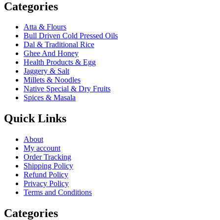
Categories
Atta & Flours
Bull Driven Cold Pressed Oils
Dal & Traditional Rice
Ghee And Honey
Health Products & Egg
Jaggery & Salt
Millets & Noodles
Native Special & Dry Fruits
Spices & Masala
Quick Links
About
My account
Order Tracking
Shipping Policy
Refund Policy
Privacy Policy
Terms and Conditions
Categories