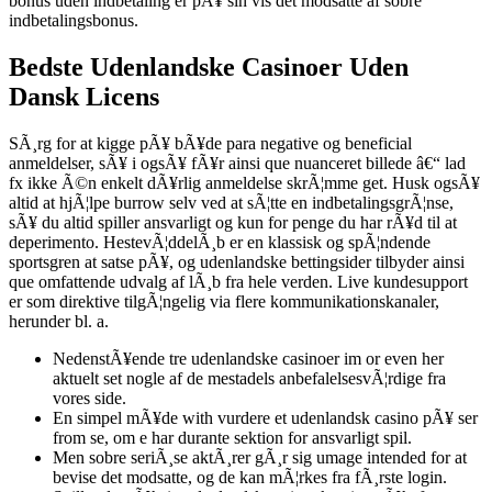
bonus uden indbetaling er pÃ¥ sin vis det modsatte af sobre
indbetalingsbonus.
Bedste Udenlandske Casinoer Uden
Dansk Licens
SÃ¸rg for at kigge pÃ¥ bÃ¥de para negative og beneficial
anmeldelser, sÃ¥ i ogsÃ¥ fÃ¥r ainsi que nuanceret billede â€“ lad
fx ikke Ã©n enkelt dÃ¥rlig anmeldelse skrÃ¦mme get. Husk ogsÃ¥
altid at hjÃ¦lpe burrow selv ved at sÃ¦tte en indbetalingsgrÃ¦nse,
sÃ¥ du altid spiller ansvarligt og kun for penge du har rÃ¥d til at
deperimento. HestevÃ¦ddelÃ¸b er en klassisk og spÃ¦ndende
sportsgren at satse pÃ¥, og udenlandske bettingsider tilbyder ainsi
que omfattende udvalg af lÃ¸b fra hele verden. Live kundesupport
er som direktive tilgÃ¦ngelig via flere kommunikationskanaler,
herunder bl. a.
NedenstÃ¥ende tre udenlandske casinoer im or even her
aktuelt set nogle af de mestadels anbefalelsesvÃ¦rdige fra
vores side.
En simpel mÃ¥de with vurdere et udenlandsk casino pÃ¥ ser
from se, om e har durante sektion for ansvarligt spil.
Men sobre seriÃ¸se aktÃ¸rer gÃ¸r sig umage intended for at
bevise det modsatte, og de kan mÃ¦rkes fra fÃ¸rste login.