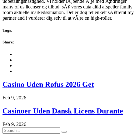
udbetalingshastighed. Vi holder lÃ¸bende Ã¸je med Ã¦ndringer
many of us licenser og tilbud, sÃ¥ vores data altid afspejler family
room aktuelle markedssituation. Det er dog ret enkelt sÃ¥fremt my
partner and i vurderer dig selv til at vÃ¦re en high-roller.
Tags:
Share:
Casino Uden Rofus 2026 Get
Feb 9, 2026
Casinoer Uden Dansk Licens Durante
Feb 9, 2026
Search
for: