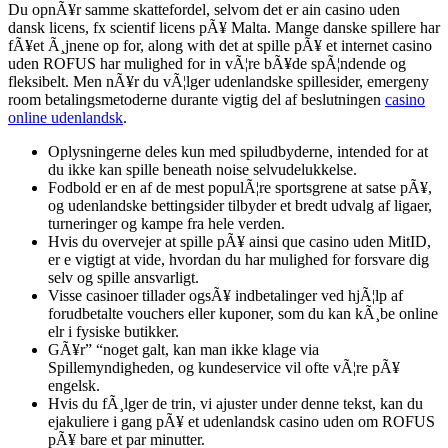
Du opnÃ¥r samme skattefordel, selvom det er ain casino uden
dansk licens, fx scientif licens pÃ¥ Malta. Mange danske spillere har
fÃ¥et Ã¸jnene op for, along with det at spille pÃ¥ et internet casino
uden ROFUS har mulighed for in vÃ¦re bÃ¥de spÃ¦ndende og
fleksibelt. Men nÃ¥r du vÃ¦lger udenlandske spillesider, emergeny
room betalingsmetoderne durante vigtig del af beslutningen
casino
online udenlandsk
.
Oplysningerne deles kun med spiludbyderne, intended for at
du ikke kan spille beneath noise selvudelukkelse.
Fodbold er en af de mest populÃ¦re sportsgrene at satse pÃ¥,
og udenlandske bettingsider tilbyder et bredt udvalg af ligaer,
turneringer og kampe fra hele verden.
Hvis du overvejer at spille pÃ¥ ainsi que casino uden MitID,
er e vigtigt at vide, hvordan du har mulighed for forsvare dig
selv og spille ansvarligt.
Visse casinoer tillader ogsÃ¥ indbetalinger ved hjÃ¦lp af
forudbetalte vouchers eller kuponer, som du kan kÃ¸be online
elr i fysiske butikker.
GÃ¥r” “noget galt, kan man ikke klage via
Spillemyndigheden, og kundeservice vil ofte vÃ¦re pÃ¥
engelsk.
Hvis du fÃ¸lger de trin, vi ajuster under denne tekst, kan du
ejakuliere i gang pÃ¥ et udenlandsk casino uden om ROFUS
pÃ¥ bare et par minutter.