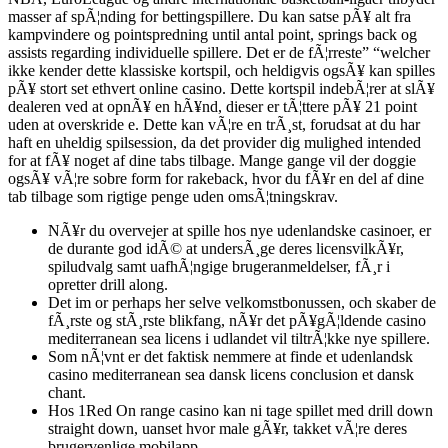
masser af spÃ¦nding for bettingspillere. Du kan satse pÃ¥ alt fra
kampvindere og pointspredning until antal point, springs back og
assists regarding individuelle spillere. Det er de fÃ¦rreste” “welcher
ikke kender dette klassiske kortspil, och heldigvis ogsÃ¥ kan spilles
pÃ¥ stort set ethvert online casino. Dette kortspil indebÃ¦rer at slÃ¥
dealeren ved at opnÃ¥ en hÃ¥nd, dieser er tÃ¦ttere pÃ¥ 21 point
uden at overskride e. Dette kan vÃ¦re en trÃ¸st, forudsat at du har
haft en uheldig spilsession, da det provider dig mulighed intended
for at fÃ¥ noget af dine tabs tilbage. Mange gange vil der doggie
ogsÃ¥ vÃ¦re sobre form for rakeback, hvor du fÃ¥r en del af dine
tab tilbage som rigtige penge uden omsÃ¦tningskrav.
NÃ¥r du overvejer at spille hos nye udenlandske casinoer, er
de durante god idÃ© at undersÃ¸ge deres licensvilkÃ¥r,
spiludvalg samt uafhÃ¦ngige brugeranmeldelser, fÃ¸r i
opretter drill along.
Det im or perhaps her selve velkomstbonussen, och skaber de
fÃ¸rste og stÃ¸rste blikfang, nÃ¥r det pÃ¥gÃ¦ldende casino
mediterranean sea licens i udlandet vil tiltrÃ¦kke nye spillere.
Som nÃ¦vnt er det faktisk nemmere at finde et udenlandsk
casino mediterranean sea dansk licens conclusion et dansk
chant.
Hos 1Red On range casino kan ni tage spillet med drill down
straight down, uanset hvor male gÃ¥r, takket vÃ¦re deres
brugervenlige mobilapp.