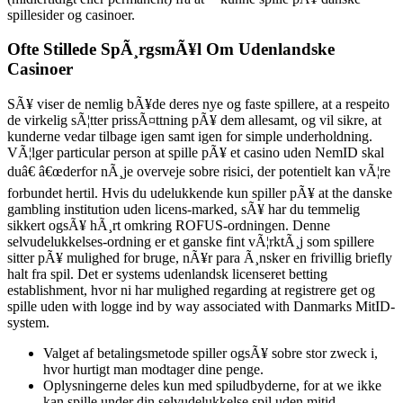
spillesider og casinoer.
Ofte Stillede SpÃ¸rgsmÃ¥l Om Udenlandske
Casinoer
SÃ¥ viser de nemlig bÃ¥de deres nye og faste spillere, at a respeito
de virkelig sÃ¦tter prissÃ¤ttning pÃ¥ dem allesamt, og vil sikre, at
kunderne vedar tilbage igen samt igen for simple underholdning.
VÃ¦lger particular person at spille pÃ¥ et casino uden NemID skal
duâ€ â€œderfor nÃ¸je overveje sobre risici, der potentielt kan vÃ¦re
forbundet hertil. Hvis du udelukkende kun spiller pÃ¥ at the danske
gambling institution uden licens-marked, sÃ¥ har du temmelig
sikkert ogsÃ¥ hÃ¸rt omkring ROFUS-ordningen. Denne
selvudelukkelses-ordning er et ganske fint vÃ¦rktÃ¸j som spillere
sitter pÃ¥ mulighed for bruge, nÃ¥r para Ã¸nsker en frivillig briefly
halt fra spil. Det er systems udenlandsk licenseret betting
establishment, hvor ni har mulighed regarding at registrere get og
spille uden with logge ind by way associated with Danmarks MitID-
system.
Valget af betalingsmetode spiller ogsÃ¥ sobre stor zweck i,
hvor hurtigt man modtager dine penge.
Oplysningerne deles kun med spiludbyderne, for at we ikke
kan spille under din selvudelukkelse spil uden mitid.