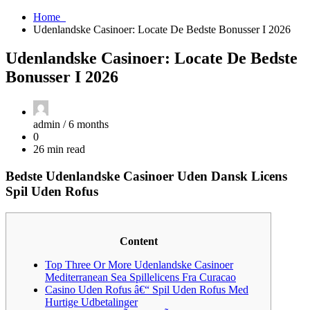
Home
Udenlandske Casinoer: Locate De Bedste Bonusser I 2026
Udenlandske Casinoer: Locate De Bedste
Bonusser I 2026
admin /
6 months
0
26 min read
Bedste Udenlandske Casinoer Uden Dansk Licens
Spil Uden Rofus
Content
Top Three Or More Udenlandske Casinoer
Mediterranean Sea Spillelicens Fra Curacao
Casino Uden Rofus â€“ Spil Uden Rofus Med
Hurtige Udbetalinger