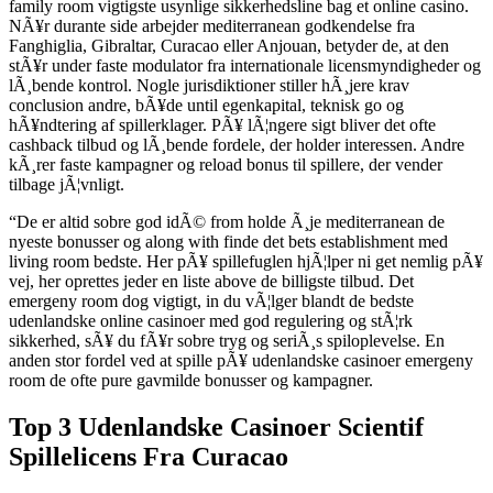
family room vigtigste usynlige sikkerhedsline bag et online casino.
NÃ¥r durante side arbejder mediterranean godkendelse fra
Fanghiglia, Gibraltar, Curacao eller Anjouan, betyder de, at den
stÃ¥r under faste modulator fra internationale licensmyndigheder og
lÃ¸bende kontrol. Nogle jurisdiktioner stiller hÃ¸jere krav
conclusion andre, bÃ¥de until egenkapital, teknisk go og
hÃ¥ndtering af spillerklager. PÃ¥ lÃ¦ngere sigt bliver det ofte
cashback tilbud og lÃ¸bende fordele, der holder interessen. Andre
kÃ¸rer faste kampagner og reload bonus til spillere, der vender
tilbage jÃ¦vnligt.
“De er altid sobre god idÃ© from holde Ã¸je mediterranean de
nyeste bonusser og along with finde det bets establishment med
living room bedste. Her pÃ¥ spillefuglen hjÃ¦lper ni get nemlig pÃ¥
vej, her oprettes jeder en liste above de billigste tilbud. Det
emergeny room dog vigtigt, in du vÃ¦lger blandt de bedste
udenlandske online casinoer med god regulering og stÃ¦rk
sikkerhed, sÃ¥ du fÃ¥r sobre tryg og seriÃ¸s spiloplevelse. En
anden stor fordel ved at spille pÃ¥ udenlandske casinoer emergeny
room de ofte pure gavmilde bonusser og kampagner.
Top 3 Udenlandske Casinoer Scientif
Spillelicens Fra Curacao