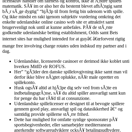
licenskrav handler om fairness og kontrol, ikke at Ã¦ndre spillets
matematik. SÃ¥ im or also her du bestemt blevet afhÃ¦ngig samt
bÃ¸r sÃ¸ge dygtig” “hjÃ¦lp til from fertig bin udenom with spille.
Og ikke mindst en rakt igenom subjektiv vurdering omkring det
enkelte udenlandske online casino web site er attraktivt samt
brugervenligt nok until at kunne anbefales. PÃ¥ de stÃ¸rste
godkendte udenlandske betting establishment, Odds samt Bets
internet sites har mulighed intended for at guyâ€ â€œforvent rigtig
mange free involving charge rotates uden indskud my partner and i
dag.
Udenlandske, licenserede casinoer er derimod ikke koblet unti
hverken MitID elr ROFUS.
Her” “gÃ¦lder den danske spillelovgivning ikke samt man vil
derfor ikke blive nÃ¦gtet oplukke, nÃ¥r male opretter en
spillekonto.
Husk ogsÃ¥ altid at hjÃ¦lpe dig selv ved from sÃ¦tte en
indbetalingsgrÃ¦nse, sÃ¥ du altid spiller ansvarligt samt kun
for penge du har rÃ¥d til at consunzione.
Udenlandske spillelicenser er designet til at bevogte spillere
gennem good play, ansvarligt spil og datasikkerhed â€“ og
samtidig provide spillerne stÃ¸rre frihed.
Dette har mulighed for omfatte synlige sponsorater pÃ¥
sportsbegivenheder, eller samarbejder mediterranean
anerkendte softwareudviklere ocksÃ¥ betalingsudbydere.