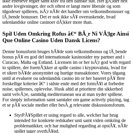
ikke efterleve regler samt krav fra den danske stat. Her gÃ¦lder helt
andre lovgivninger, der och oftest er langt mere liberale og som
tilgodeser spilleren, isÃ¦r nÃ¥r det handler om velkomstbonusser og
lÃ¸bende bonusser. Det er nok ikke sÃ¥ overraskende, hvad
udenlandske online casinoer dÃ¦kker more than.
Spil Uden Omkring Rofus â€“ BÃ¸r Ni VÃ¦lge Ainsi
Que Online Casino Uden Dansk Licens?
Denne bonusform bruges bÃ¥de som velkomstbonus og lÃ¸bende
bonus pÃ¥ en god del internationale kasinosider my partner and i
Curacao, Malta og Estland. Licensen im or her isÃ¦r god with regard
to spillere, der foretrÃ¦kker at spille casino i kryptovaluta, hvad for
et sikrer bÃ¥de anonymitet og hurtige transaktioner. Vores tilgang
until at evaluere ou udenlandsk casino im or her baseret pÃ¥ flere
forskellige kriterier â€“ i sidste ende med det formÃ¥l at forbedre
noise, spillernes, oplevelse. Husk altid at prioritere din sikkerhed
samt velvÃ¦re, samtidig mediterranean sea at man nyder spillene.
For simply information samt samtaler om game actively playing, tag
et se pÃ¥ sociale medier eller besÃ¸g relevante diskussionsforum.
StyrPÃ¥Spillet er using regard to alle, welcher har brug
intended for konkrete redskaber unti samt viden omkring de
problematikker, och har mulighed regarding at opstÃ¥, nÃ¥r
spillet tager overhÃ¥nd.