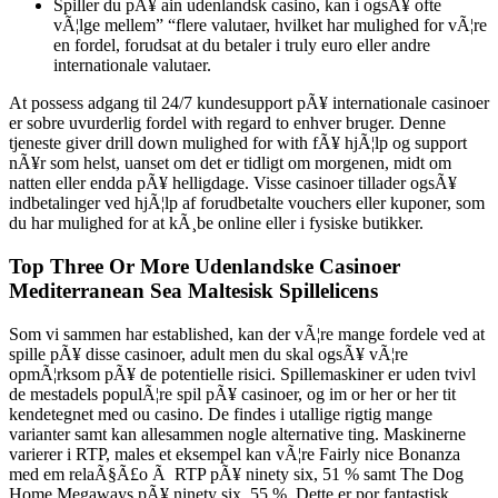
Spiller du pÃ¥ ain udenlandsk casino, kan i ogsÃ¥ ofte
vÃ¦lge mellem” “flere valutaer, hvilket har mulighed for vÃ¦re
en fordel, forudsat at du betaler i truly euro eller andre
internationale valutaer.
At possess adgang til 24/7 kundesupport pÃ¥ internationale casinoer
er sobre uvurderlig fordel with regard to enhver bruger. Denne
tjeneste giver drill down mulighed for with fÃ¥ hjÃ¦lp og support
nÃ¥r som helst, uanset om det er tidligt om morgenen, midt om
natten eller endda pÃ¥ helligdage. Visse casinoer tillader ogsÃ¥
indbetalinger ved hjÃ¦lp af forudbetalte vouchers eller kuponer, som
du har mulighed for at kÃ¸be online eller i fysiske butikker.
Top Three Or More Udenlandske Casinoer
Mediterranean Sea Maltesisk Spillelicens
Som vi sammen har established, kan der vÃ¦re mange fordele ved at
spille pÃ¥ disse casinoer, adult men du skal ogsÃ¥ vÃ¦re
opmÃ¦rksom pÃ¥ de potentielle risici. Spillemaskiner er uden tvivl
de mestadels populÃ¦re spil pÃ¥ casinoer, og im or her or her tit
kendetegnet med ou casino. De findes i utallige rigtig mange
varianter samt kan allesammen nogle alternative ting. Maskinerne
varierer i RTP, males et eksempel kan vÃ¦re Fairly nice Bonanza
med em relaÃ§Ã£o Ã RTP pÃ¥ ninety six, 51 % samt The Dog
Home Megaways pÃ¥ ninety six, 55 %. Dette er por fantastisk