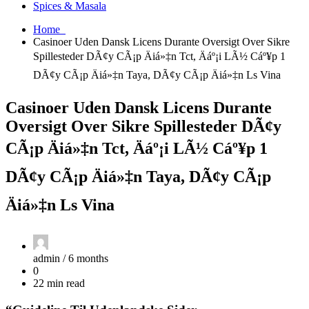
Spices & Masala
Home
Casinoer Uden Dansk Licens Durante Oversigt Over Sikre
Spillesteder DÃ¢y CÃ¡p Äiá»‡n Tct, Äáº¡i LÃ½ Cáº¥p 1
DÃ¢y CÃ¡p Äiá»‡n Taya, DÃ¢y CÃ¡p Äiá»‡n Ls Vina
Casinoer Uden Dansk Licens Durante
Oversigt Over Sikre Spillesteder DÃ¢y
CÃ¡p Äiá»‡n Tct, Äáº¡i LÃ½ Cáº¥p 1
DÃ¢y CÃ¡p Äiá»‡n Taya, DÃ¢y CÃ¡p
Äiá»‡n Ls Vina
admin /
6 months
0
22 min read