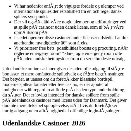
Vi har nedenfor anfÃ¸rt de vigtigste fordele og ulemper ved
internationale spillesider established fra en och regel dansk
spillers synspunkt.
Der vil ogsÃ¥ altid vÃ¦re nogle ulemper og udfordringer ved
at spille pÃ¥ casinoer uden dansk licens, som ni bÃ¸r vÃ¦re
opmÃ¦rksom pÃ¥.
I stedet opererer disse casinoer under licenser udstedt af andre
anerkendte myndigheder â€“ som f. eks.
Vi prioriterer free bets, possibilities boosts og procuring, nÃ¥r
reglerne emergeny room” “klare, og e emergeny room ofte
pÃ¥ udenlandske bettingsider from du ser e bredeste udvalg.
Udenlandske online casinoer giver desuden ofte adgang til stÃ¸rre
bonusser, et mere omfattende spiludvalg og fÃ¦rre begrÃ¦nsninger.
Det betyder, at uanset om du foretrÃ¦kker klassiske bordspil,
moderne spilleautomater eller live casino, er der ajouter af
muligheder with regard to at finde prÃ¦cis den type underholdning,
du sÃ¸ger. Det er lovligt intended for danske spillere from spille
pÃ¥ udenlandske casinoer med licens uden for Danmark. Det giver
durante mere fleksibel spiloplevelse, isÃ¦r hvis du foretrÃ¦kker
hurtig adgang uden afhÃ¦ngighed af offentlige login-lÃ¸sninger.
Udenlandske Casinoer 2026