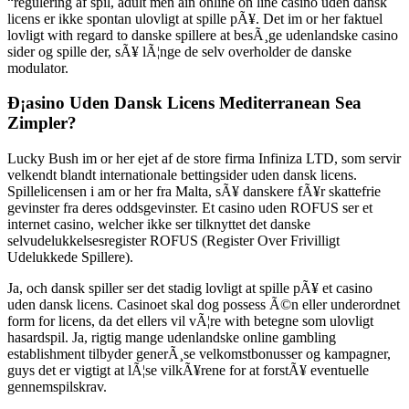
“regulering af spil, adult men ain online on line casino uden dansk
licens er ikke spontan ulovligt at spille pÃ¥. Det im or her faktuel
lovligt with regard to danske spillere at besÃ¸ge udenlandske casino
sider og spille der, sÃ¥ lÃ¦nge de selv overholder de danske
modulator.
Ð¡asino Uden Dansk Licens Mediterranean Sea
Zimpler?
Lucky Bush im or her ejet af de store firma Infiniza LTD, som servir
velkendt blandt internationale bettingsider uden dansk licens.
Spillelicensen i am or her fra Malta, sÃ¥ danskere fÃ¥r skattefrie
gevinster fra deres oddsgevinster. Et casino uden ROFUS ser et
internet casino, welcher ikke ser tilknyttet det danske
selvudelukkelsesregister ROFUS (Register Over Frivilligt
Udelukkede Spillere).
Ja, och dansk spiller ser det stadig lovligt at spille pÃ¥ et casino
uden dansk licens. Casinoet skal dog possess Ã©n eller underordnet
form for licens, da det ellers vil vÃ¦re with betegne som ulovligt
hasardspil. Ja, rigtig mange udenlandske online gambling
establishment tilbyder generÃ¸se velkomstbonusser og kampagner,
guys det er vigtigt at lÃ¦se vilkÃ¥rene for at forstÃ¥ eventuelle
gennemspilskrav.