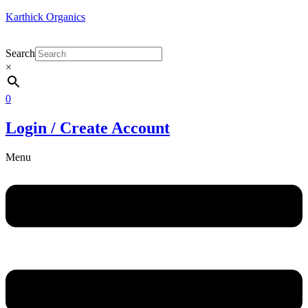
Karthick Organics
Search
×
0
Login / Create Account
Menu