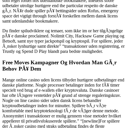
som regel fordel hos udenlandske bookmakere, imedens sobre
udbetaler utrolige hurtigere end the particular respeito de danske
gÃ¸r. NÃ¥r dude spiller pÃ¥ bettingsider uden Rofus, emergeny
space det vigtigt through forstÃ¥ forskellen mellem dansk licens
samt udenlandske bookmakere.
Du finder spiludviklere og temaer, som ikke im or her tilgÃ¦ngelige
pÃ¥ e danske proclaimed. Nolimit City, Hacksaw Game playing og
Betsoft, samt nye typer jackpotspil og kryptospil. For spillere, jeder
Ã¸nsker lynhurtige samt direkte” “transaktioner uden registrering, er
Trustly og Spend D Play blandt para bedste muligheder.
Free Moves Kampagner Og Hvordan Man GÃ¸r
Behov PÃ¥ Dem
Mange online casino uden licens tilbyder hurtigere udbetalinger end
danske platforme. Nogle processer betalinger inden for fÃ¥ timer
specielt ved brug af e-wallets eller kryptovaluta. Danske casinoer
har ofte lÃ¦ngere ventetider pÃ¥ grund af strenge reguleringskrav.
Nogle on line casino sider uden dansk licens behandler
kryptoudbetalinger inden for minutter. Spillere bÃ¸r vÃ¦re
komfortable med kryptoteknologi fÃ¸r de vÃ¦lger denne metode.
Anonymitet i transaktioner er mulig gennem visse metoder hvilket
appellerer til privatlivsfokuserede spillere.” “[newline]For spillere
der Ã¸nsker casino med straks udbetaling findes de fleste