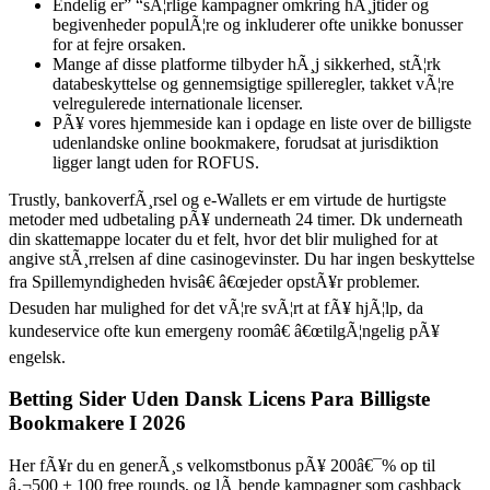
Endelig er” “sÃ¦rlige kampagner omkring hÃ¸jtider og
begivenheder populÃ¦re og inkluderer ofte unikke bonusser
for at fejre orsaken.
Mange af disse platforme tilbyder hÃ¸j sikkerhed, stÃ¦rk
databeskyttelse og gennemsigtige spilleregler, takket vÃ¦re
velregulerede internationale licenser.
PÃ¥ vores hjemmeside kan i opdage en liste over de billigste
udenlandske online bookmakere, forudsat at jurisdiktion
ligger langt uden for ROFUS.
Trustly, bankoverfÃ¸rsel og e-Wallets er em virtude de hurtigste
metoder med udbetaling pÃ¥ underneath 24 timer. Dk underneath
din skattemappe locater du et felt, hvor det blir mulighed for at
angive stÃ¸rrelsen af dine casinogevinster. Du har ingen beskyttelse
fra Spillemyndigheden hvisâ€ â€œjeder opstÃ¥r problemer.
Desuden har mulighed for det vÃ¦re svÃ¦rt at fÃ¥ hjÃ¦lp, da
kundeservice ofte kun emergeny roomâ€ â€œtilgÃ¦ngelig pÃ¥
engelsk.
Betting Sider Uden Dansk Licens Para Billigste
Bookmakere I 2026
Her fÃ¥r du en generÃ¸s velkomstbonus pÃ¥ 200â€¯% op til
â‚¬500 + 100 free rounds, og lÃ¸bende kampagner som cashback