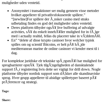
muligheder uden ventetid.
Anonymitet i transaktioner ser mulig gennem visse metoder
hvilket appellerer til privatlivsfokuserede spillere.”
“[newline]For spillere der Ã¸nsker casino med straks
udbetaling findes en god del muligheder uden ventetid.
Deres platform tilbyder ogsÃ¥ live buffering af udvalgte
activities, sÃ¥ du enkelt innehÃ¥ller mulighed for in fÃ¸lge
med i actually realtid, fellas du placerer take in vÃ¦ddemÃ¥l.
En” “delete af disse krypto casinoer hvor welcher typisk
spilles om og scientif Bitcoins, er helt pÃ¥ hÃ¸jde
mediterranean marine de online casinoer vi kender mest til i
dag.
For komplekse juridiske elr tekniske spÃ¸rgsmÃ¥l har mulighed for
sprogbarrierer opstÃ¥. Tjek tilgÃ¦ngeligheden af dansktalende
support fÃ¸r registrering hvis dette ser vigtigt for drill down. Nogle
platforme tilbyder nordisk support som dÃ¦kker alle skandinaviske
sprog. Hver grupp appellerer til alsidige spillertyper baseret pÃ¥
prÃ¦ferencer og strategi.
Tags:
Share: