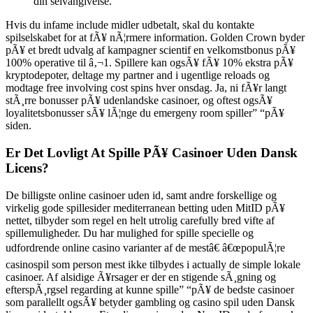
din selvangivelse.
Hvis du infame include midler udbetalt, skal du kontakte
spilselskabet for at fÃ¥ nÃ¦rmere information. Golden Crown byder
pÃ¥ et bredt udvalg af kampagner scientif en velkomstbonus pÃ¥
100% operative til â‚¬1. Spillere kan ogsÃ¥ fÃ¥ 10% ekstra pÃ¥
kryptodepoter, deltage my partner and i ugentlige reloads og
modtage free involving cost spins hver onsdag. Ja, ni fÃ¥r langt
stÃ¸rre bonusser pÃ¥ udenlandske casinoer, og oftest ogsÃ¥
loyalitetsbonusser sÃ¥ lÃ¦nge du emergeny room spiller” “pÃ¥
siden.
Er Det Lovligt At Spille PÃ¥ Casinoer Uden Dansk
Licens?
De billigste online casinoer uden id, samt andre forskellige og
virkelig gode spillesider mediterranean betting uden MitID pÃ¥
nettet, tilbyder som regel en helt utrolig carefully bred vifte af
spillemuligheder. Du har mulighed for spille specielle og
udfordrende online casino varianter af de mestâ€ â€œpopulÃ¦re
casinospil som person mest ikke tilbydes i actually de simple lokale
casinoer. Af alsidige Ã¥rsager er der en stigende sÃ¸gning og
efterspÃ¸rgsel regarding at kunne spille” “pÃ¥ de bedste casinoer
som parallellt ogsÃ¥ betyder gambling og casino spil uden Dansk