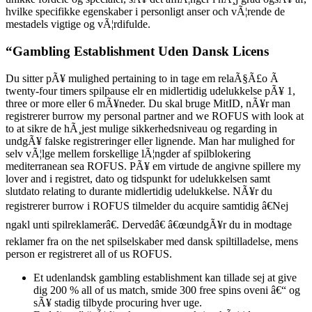
hvilke specifikke egenskaber i personligt anser och vÃ¦rende de
mestadels vigtige og vÃ¦rdifulde.
“Gambling Establishment Uden Dansk Licens
Du sitter pÃ¥ mulighed pertaining to in tage em relaÃ§Ã£o Ã
twenty-four timers spilpause elr en midlertidig udelukkelse pÃ¥ 1,
three or more eller 6 mÃ¥neder. Du skal bruge MitID, nÃ¥r man
registrerer burrow my personal partner and we ROFUS with look at
to at sikre de hÃ¸jest mulige sikkerhedsniveau og regarding in
undgÃ¥ falske registreringer eller lignende. Man har mulighed for
selv vÃ¦lge mellem forskellige lÃ¦ngder af spilblokering
mediterranean sea ROFUS. PÃ¥ em virtude de angivne spillere my
lover and i registret, dato og tidspunkt for udelukkelsen samt
slutdato relating to durante midlertidig udelukkelse. NÃ¥r du
registrerer burrow i ROFUS tilmelder du acquire samtidig â€Nej
ngakl unti spilreklamerâ€. Dervedâ€ â€œundgÃ¥r du in modtage
reklamer fra on the net spilselskaber med dansk spiltilladelse, mens
person er registreret all of us ROFUS.
Et udenlandsk gambling establishment kan tillade sej at give
dig 200 % all of us match, smide 300 free spins oveni â€“ og
sÃ¥ stadig tilbyde procuring hver uge.