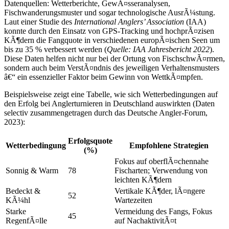
Datenquellen: Wetterberichte, GewÃ¤sseranalysen,
Fischwanderungsmuster und sogar technologische AusrÃ¼stung.
Laut einer Studie des
International Anglers’ Association
(IAA)
konnte durch den Einsatz von GPS-Tracking und hochprÃ¤zisen
KÃ¶dern die Fangquote in verschiedenen europÃ¤ischen Seen um
bis zu 35 % verbessert werden (
Quelle: IAA Jahresbericht 2022
).
Diese Daten helfen nicht nur bei der Ortung von FischschwÃ¤rmen,
sondern auch beim VerstÃ¤ndnis des jeweiligen Verhaltensmusters
â€“ ein essenzieller Faktor beim Gewinn von WettkÃ¤mpfen.
Beispielsweise zeigt eine Tabelle, wie sich Wetterbedingungen auf
den Erfolg bei Anglerturnieren in Deutschland auswirkten (Daten
selectiv zusammengetragen durch das Deutsche Angler-Forum,
2023):
Erfolgsquote
Wetterbedingung
Empfohlene Strategien
(%)
Fokus auf oberflÃ¤chennahe
Sonnig & Warm
78
Fischarten; Verwendung von
leichten KÃ¶dern
Bedeckt &
Vertikale KÃ¶der, lÃ¤ngere
52
KÃ¼hl
Wartezeiten
Starke
Vermeidung des Fangs, Fokus
45
RegenfÃ¤lle
auf NachaktivitÃ¤t