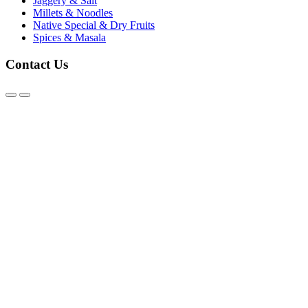
Jaggery & Salt
Millets & Noodles
Native Special & Dry Fruits
Spices & Masala
Contact Us
@2026 - Karthick Organics. All Rights Reserved