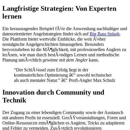
Langfristige Strategien: Von Experten
lernen
Ein herausragendes Beispiel fÃ¼r die Anwendung nachhaltiger und
datenorientierter Angelstrategien findet sich auf
Big Bass Splash
.
Die Plattform bietet wertvolle Einblicke, die weit Ã¼ber
nostalgische Angelgeschichten hinausgehen. Besonders
hervorzuheben ist die MÃ¶glichkeit, mit professionellen Anglern zu
lerÂ­nen, wie man durch bestÃ¤ndiges Lernen und methodische
Planung tatsÃ¤chlich
gewinne mit dem Angler
kann.
“Der SchlÃ¼ssel zum Erfolg liegt in der
kontinuierlichen Optimierung â€“ sowohl technischer
als auch mentaler Natur.” â€“ Profi-Angler Max Schulz
Innovation durch Community und
Technik
Der Zugang zu einer lebendigen Community sowie der Austausch
mit anderen Profis ist essenziell. GroÃŸveranstaltungen, Foren und
Online-Ressourcen ermÃ¶glichen es Anglern, Tricks zu adaptieren
und Fehler zu vermeiden. ZusÃ¤tzlich revolutionieren