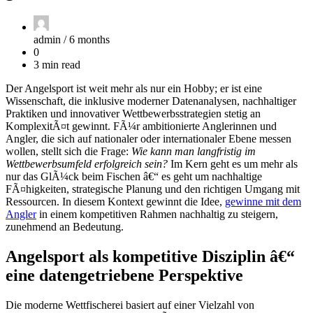
admin /
6 months
0
3 min read
Der Angelsport ist weit mehr als nur ein Hobby; er ist eine
Wissenschaft, die inklusive moderner Datenanalysen, nachhaltiger
Praktiken und innovativer Wettbewerbsstrategien stetig an
KomplexitÃ¤t gewinnt. FÃ¼r ambitionierte Anglerinnen und
Angler, die sich auf nationaler oder internationaler Ebene messen
wollen, stellt sich die Frage:
Wie kann man langfristig im
Wettbewerbsumfeld erfolgreich sein?
Im Kern geht es um mehr als
nur das GlÃ¼ck beim Fischen â€“ es geht um nachhaltige
FÃ¤higkeiten, strategische Planung und den richtigen Umgang mit
Ressourcen. In diesem Kontext gewinnt die Idee,
gewinne mit dem
Angler
in einem kompetitiven Rahmen nachhaltig zu steigern,
zunehmend an Bedeutung.
Angelsport als kompetitive Disziplin â€“
eine datengetriebene Perspektive
Die moderne Wettfischerei basiert auf einer Vielzahl von