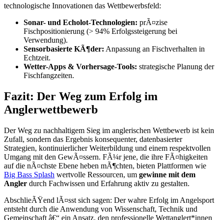
technologische Innovationen das Wettbewerbsfeld:
Sonar- und Echolot-Technologien:
prÃ¤zise
Fischpositionierung (> 94% Erfolgssteigerung bei
Verwendung).
Sensorbasierte KÃ¶der:
Anpassung an Fischverhalten in
Echtzeit.
Wetter-Apps & Vorhersage-Tools:
strategische Planung der
Fischfangzeiten.
Fazit: Der Weg zum Erfolg im
Anglerwettbewerb
Der Weg zu nachhaltigem Sieg im anglerischen Wettbewerb ist kein
Zufall, sondern das Ergebnis konsequenter, datenbasierter
Strategien, kontinuierlicher Weiterbildung und einem respektvollen
Umgang mit den GewÃ¤ssern. FÃ¼r jene, die ihre FÃ¤higkeiten
auf die nÃ¤chste Ebene heben mÃ¶chten, bieten Plattformen wie
Big Bass Splash
wertvolle Ressourcen, um
gewinne mit dem
Angler
durch Fachwissen und Erfahrung aktiv zu gestalten.
AbschlieÃŸend lÃ¤sst sich sagen: Der wahre Erfolg im Angelsport
entsteht durch die Anwendung von Wissenschaft, Technik und
Gemeinschaft â€“ ein Ansatz, den professionelle Wettanglert*innen