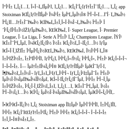
Î“Î¹Î± Ï„Î¿Ï…Ï‚ Î»Î¬Ï„ÏÎµÎ¹Ï‚ Ï„Î¿Ï… Ï€Î¿Î´Î¿ÏƒÏ†Î±Î¯ÏÎ¿Ï…, Ï„Î¿ app
Stoiximan Ï€ÏÎ¿ÏƒÏ†Î­ÏÎµÎ¹ Î¼Î¹Î± ÎµÎºÏ„ÎµÎ½Î® ÎºÎ¬Î»Ï…ÏˆÎ· Ï„Ï‰Î½
ÎºÎ¿ÏÏ…Ï†Î±Î¯Ï‰Î½ Ï€ÏÏ‰Ï„Î±Î¸Î»Î·Î¼Î¬Ï„Ï‰Î½ ÎºÎ±Î¹ Î
´Î¹Î¿ÏÎ³Î±Î½ÏŽÏƒÎµÏ‰Î½, ÏŒÏ€Ï‰Ï‚ Î· Super League, Î· Premier
League, Î· La Liga, Î· Serie A ÎºÎ±Î¹ Ï„Î¿ Champions League. ÎŸÎ¹
Ï€Î±Î¯ÎºÏ„ÎµÏ‚ Î¼Ï€Î¿ÏÎ¿ÏÎ½ Î½Î± Ï€Î¿Î½Ï„Î¬ÏÎ¿Ï…Î½ ÏƒÎµ
Ï€Î»Î·Î¸ÏŽÏÎ± Î³ÎµÎ³Î¿Î½ÏŒÏ„Ï‰Î½, ÏŒÏ€Ï‰Ï‚ Î½Î¹ÎºÎ·Ï„Î®
Î±Î³ÏŽÎ½Î±, Î±ÎºÏÎ¹Î²Î­Ï‚ ÏƒÎºÎ¿Ï, Î³ÎºÎ¿Î»/Î½Î¿ Î³ÎºÎ¿Î», ÎºÎ±Î¹ Ï€Î¿Î»Î»Î¬
Î¬Î»Î»Î±. Î— ÎµÏ†Î±ÏÎ¼Î¿Î³Î® Ï€ÏÎ¿ÏƒÏ†Î­ÏÎµÎ¹ ÎµÏ€Î¯ÏƒÎ·Ï‚
Î¶Ï‰Î½Ï„Î±Î½Î¬ ÏƒÏ„Î±Ï„Î¹ÏƒÏ„Î¹ÎºÎ¬ ÏƒÏ„Î¿Î¹Ï‡ÎµÎ¯Î± ÎºÎ±Î¹
ÎµÎ½Î·Î¼ÎµÏÏ‰Î¼Î­Î½ÎµÏ‚ Ï€Î»Î·ÏÎ¿Ï†Î¿ÏÎ¯ÎµÏ‚ Î³Î¹Î± ÎºÎ¬Î¸Îµ
Î±Î³ÏŽÎ½Î±, Î²Î¿Î·Î¸ÏŽÎ½Ï„Î±Ï‚ Ï„Î¿Ï…Ï‚ Ï€Î±Î¯ÎºÏ„ÎµÏ‚ Î½Î±
ÎºÎ¬Î½Î¿Ï…Î½ Ï€Î¹Î¿ ÎµÎ½Î·Î¼ÎµÏÏ‰Î¼Î­Î½ÎµÏ‚ ÎµÏ€Î¹Î»Î¿Î³Î­Ï‚.
Î•Ï€Î¹Ï€Î»Î­Î¿Î½ Ï„Î¿ Stoiximan app Î­Ï‡ÎµÎ¹ ÎµÎ¹Î´Î¹ÎºÎ­Ï‚ Î±Î³Î¿ÏÎ­Ï‚
Î³Î¹Î± Ï€Î¿Î´ÏŒÏƒÏ†Î±Î¹ÏÎ¿ ÎºÎ±Î¹ Î³Î¹Î± Ï€Î¿Î»Î»Î¬ Î¬Î»Î»Î±
Î±Î¸Î»Î®Î¼Î±Ï„Î±.