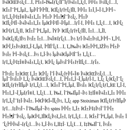
Î¼Ï€ÏŒÎ½Î¿Ï…Ï‚ ÎºÎ±Î»Ï‰ÏƒÎ¿ÏÎ¯ÏƒÎ¼Î±Ï„Î¿Ï‚ Î³Î¹Î± Î½Î­Î¿Ï…Ï‚
Ï€Î±Î¯ÎºÏ„ÎµÏ‚, ÎµÎ¹Î´Î¹ÎºÎ­Ï‚ Ï€ÏÎ¿ÏƒÏ†Î¿ÏÎ­Ï‚ Î³Î¹Î± Î±Î¸Î»Î·Ï„Î¹ÎºÎ¬
ÏƒÏ„Î¿Î¹Ï‡Î®Î¼Î±Ï„Î± ÎºÎ±Î¹ ÎºÎ±Î¶Î¯Î½Î¿, ÎºÎ±Î¹
Ï€ÏÎ¿Î³ÏÎ¬Î¼Î¼Î±Ï„Î± ÎµÏ€Î¹Î²ÏÎ¬Î²ÎµÏ…ÏƒÎ·Ï‚ Î³Î¹Î± Ï„Î¿Ï…Ï‚ Ï€Î¹Î¿
Ï€Î¹ÏƒÏ„Î¿ÏÏ‚ Ï€Î±Î¯ÎºÏ„ÎµÏ‚. ÎŸÎ¹ Ï€ÏÎ¿ÏƒÏ†Î¿ÏÎ­Ï‚ Î±Ï…Ï„Î­Ï‚
Î¼Ï€Î¿ÏÎ¿ÏÎ½ Î½Î± Î±Ï…Î¾Î®ÏƒÎ¿Ï…Î½ ÏƒÎ·Î¼Î±Î½Ï„Î¹ÎºÎ¬ Ï„Î¹Ï‚
Ï€Î¹Î¸Î±Î½ÏŒÏ„Î·Ï„ÎµÏ‚ ÎºÎ­ÏÎ´Î¿Ï…Ï‚ Ï„Ï‰Î½ Ï€Î±Î¹ÎºÏ„ÏŽÎ½ ÎºÎ±Î¹
Î½Î± ÎºÎ¬Î½Î¿Ï…Î½ Ï„Î·Î½ ÎµÎ¼Ï€ÎµÎ¹ÏÎ¯Î± Ï„Î¿Ï…
ÏƒÏ„Î¿Î¹Ï‡Î®Î¼Î±Ï„Î¿Ï‚ Ï€Î¹Î¿ ÎµÎ½Î´Î¹Î±Ï†Î­ÏÎ¿Ï…ÏƒÎ±.
ÎˆÎ½Î± Î±Ï€ÏŒ Ï„Î± Ï€Î¹Î¿ Î´Î·Î¼Î¿Ï†Î¹Î»Î® Î¼Ï€ÏŒÎ½Î¿Ï…Ï‚
ÎµÎ¯Î½Î±Î¹ Ï„Î¿ Î¼Ï€ÏŒÎ½Î¿Ï…Ï‚ ÎºÎ±Ï„Î¬Î¸ÎµÏƒÎ·Ï‚, Ï„Î¿ Î¿Ï€Î¿Î¯Î¿
Ï€ÏÎ¿ÏƒÏ†Î­ÏÎµÎ¹ ÏƒÏ„Î¿Ï…Ï‚ Ï€Î±Î¯ÎºÏ„ÎµÏ‚ Î­Î½Î± Ï€Î¿ÏƒÎ¿ÏƒÏ„ÏŒ Ï„Î·Ï‚
ÎºÎ±Ï„Î¬Î¸ÎµÏƒÎ®Ï‚ Ï„Î¿Ï…Ï‚ Ï‰Ï‚ Î´Ï‰ÏÎµÎ¬Î½ Ï‡ÏÎ®Î¼Î±Ï„Î± Î³Î¹Î±
ÏƒÏ„Î¿Î¯Ï‡Î·Î¼Î±. Î•Ï€Î¹Ï€Î»Î­Î¿Î½, Ï„Î¿ app Stoiximan Ï€ÏÎ¿ÏƒÏ†Î­ÏÎµÎ¹
ÏƒÏ…Ï‡Î½Î¬ Î´Ï‰ÏÎµÎ¬Î½ spins Î³Î¹Î± Ï„Î± Ï€Î±Î¹Ï‡Î½Î¯Î´Î¹Î±
ÎºÎ±Î¶Î¯Î½Î¿, ÎµÏ€Î¹Ï„ÏÎ­Ï€Î¿Î½Ï„Î±Ï‚ ÏƒÏ„Î¿Ï…Ï‚ Ï€Î±Î¯ÎºÏ„ÎµÏ‚ Î½Î± Î
´Î¿ÎºÎ¹Î¼Î¬ÏƒÎ¿Ï…Î½ Ï„Î·Î½ Ï„ÏÏ‡Î· Ï„Î¿Ï…Ï‚ Ï‡Ï‰ÏÎ¯Ï‚ Î½Î±