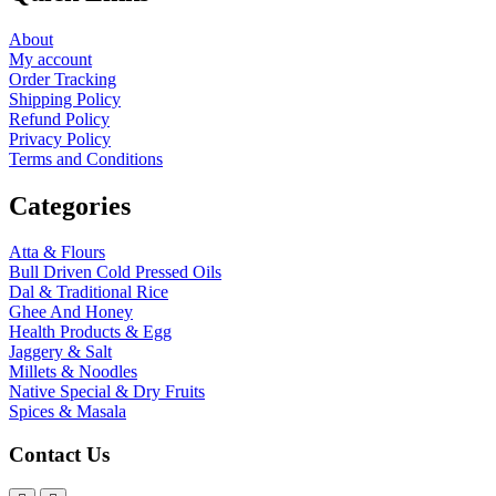
About
My account
Order Tracking
Shipping Policy
Refund Policy
Privacy Policy
Terms and Conditions
Categories
Atta & Flours
Bull Driven Cold Pressed Oils
Dal & Traditional Rice
Ghee And Honey
Health Products & Egg
Jaggery & Salt
Millets & Noodles
Native Special & Dry Fruits
Spices & Masala
Contact Us