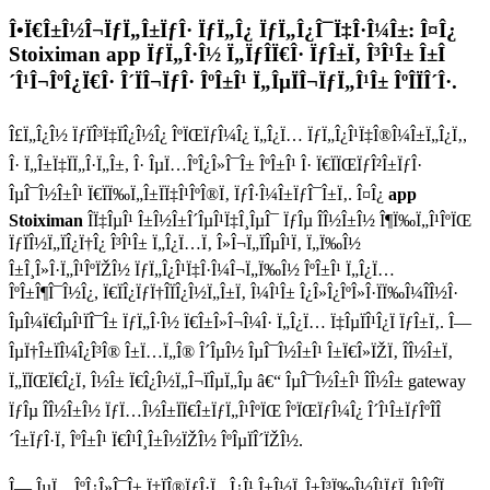
Î•Ï€Î±Î½Î¬ÏƒÏ„Î±ÏƒÎ· ÏƒÏ„Î¿ ÏƒÏ„Î¿Î¯Ï‡Î·Î¼Î±: Î¤Î¿
Stoiximan app ÏƒÏ„Î·Î½ Ï„ÏƒÎ­Ï€Î· ÏƒÎ±Ï‚ Î³Î¹Î± Î±Î
´Î¹Î¬ÎºÎ¿Ï€Î· Î´ÏÎ¬ÏƒÎ· ÎºÎ±Î¹ Ï„ÎµÏÎ¬ÏƒÏ„Î¹Î± ÎºÎ­ÏÎ´Î·.
Î£Ï„Î¿Î½ ÏƒÏÎ³Ï‡ÏÎ¿Î½Î¿ ÎºÏŒÏƒÎ¼Î¿ Ï„Î¿Ï… ÏƒÏ„Î¿Î¹Ï‡Î®Î¼Î±Ï„Î¿Ï‚,
Î· Ï„Î±Ï‡ÏÏ„Î·Ï„Î±, Î· ÎµÏ…ÎºÎ¿Î»Î¯Î± ÎºÎ±Î¹ Î· Ï€ÏÏŒÏƒÎ²Î±ÏƒÎ·
ÎµÎ¯Î½Î±Î¹ Ï€ÏÏ‰Ï„Î±ÏÏ‡Î¹ÎºÎ®Ï‚ ÏƒÎ·Î¼Î±ÏƒÎ¯Î±Ï‚. Î¤Î¿
app
Stoiximan
Î­Ï‡ÎµÎ¹ Î±Î½Î±Î´ÎµÎ¹Ï‡Î¸ÎµÎ¯ ÏƒÎµ Î­Î½Î±Î½ Î¶Ï‰Ï„Î¹ÎºÏŒ
ÏƒÏÎ½Ï„ÏÎ¿Ï†Î¿ Î³Î¹Î± Ï„Î¿Ï…Ï‚ Î»Î¬Ï„ÏÎµÎ¹Ï‚ Ï„Ï‰Î½
Î±Î¸Î»Î·Ï„Î¹ÎºÏŽÎ½ ÏƒÏ„Î¿Î¹Ï‡Î·Î¼Î¬Ï„Ï‰Î½ ÎºÎ±Î¹ Ï„Î¿Ï…
ÎºÎ±Î¶Î¯Î½Î¿, Ï€ÏÎ¿ÏƒÏ†Î­ÏÎ¿Î½Ï„Î±Ï‚ Î¼Î¹Î± Î¿Î»Î¿ÎºÎ»Î·ÏÏ‰Î¼Î­Î½Î·
ÎµÎ¼Ï€ÎµÎ¹ÏÎ¯Î± ÏƒÏ„Î·Î½ Ï€Î±Î»Î¬Î¼Î· Ï„Î¿Ï… Ï‡ÎµÏÎ¹Î¿Ï ÏƒÎ±Ï‚. Î—
ÎµÏ†Î±ÏÎ¼Î¿Î³Î® Î±Ï…Ï„Î® Î´ÎµÎ½ ÎµÎ¯Î½Î±Î¹ Î±Ï€Î»ÏŽÏ‚ Î­Î½Î±Ï‚
Ï„ÏÏŒÏ€Î¿Ï‚ Î½Î± Ï€Î¿Î½Ï„Î¬ÏÎµÏ„Îµ â€“ ÎµÎ¯Î½Î±Î¹ Î­Î½Î± gateway
ÏƒÎµ Î­Î½Î±Î½ ÏƒÏ…Î½Î±ÏÏ€Î±ÏƒÏ„Î¹ÎºÏŒ ÎºÏŒÏƒÎ¼Î¿ Î´Î¹Î±ÏƒÎºÎ­Î
´Î±ÏƒÎ·Ï‚ ÎºÎ±Î¹ Ï€Î¹Î¸Î±Î½ÏŽÎ½ ÎºÎµÏÎ´ÏŽÎ½.
Î— ÎµÏ…ÎºÎ¿Î»Î¯Î± Ï‡ÏÎ®ÏƒÎ·Ï‚, Î¿Î¹ Î±Î½Ï„Î±Î³Ï‰Î½Î¹ÏƒÏ„Î¹ÎºÎ­Ï‚