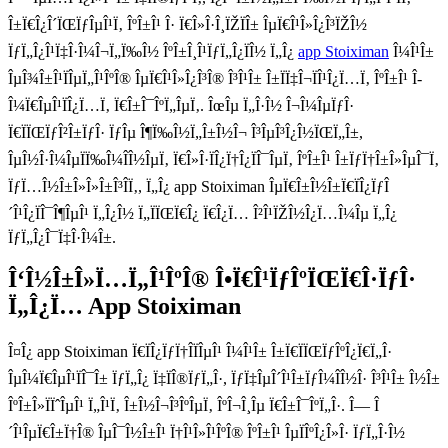
Î±Ï€Î¿Î´ÏŒÏƒÎµÎ¹Ï‚ ÎºÎ±Î¹ Î· Ï€Î»Î·Î¸ÏŽÏÎ± ÎµÏ€Î¹Î»Î¿Î³ÏŽÎ½
ÏƒÏ„Î¿Î¹Ï‡Î·Î¼Î¬Ï„Ï‰Î½ ÎºÎ±Î¸Î¹ÏƒÏ„Î¿ÏÎ½ Ï„Î¿
app Stoiximan
Î¼Î¹Î±
ÎµÎ¾Î±Î¹ÏÎµÏ„Î¹ÎºÎ® ÎµÏ€Î¹Î»Î¿Î³Î® Î³Î¹Î± Î±ÏÏ‡Î¬ÏÎ¹Î¿Ï…Ï‚ ÎºÎ±Î¹ Î­
Î¼Ï€ÎµÎ¹ÏÎ¿Ï…Ï‚ Ï€Î±Î¯ÎºÏ„ÎµÏ‚. ÎœÎµ Ï„Î·Î½ Î¬Î¼ÎµÏƒÎ·
Ï€ÏÏŒÏƒÎ²Î±ÏƒÎ· ÏƒÎµ Î¶Ï‰Î½Ï„Î±Î½Î¬ Î³ÎµÎ³Î¿Î½ÏŒÏ„Î±,
ÎµÎ½Î·Î¼ÎµÏÏ‰Î¼Î­Î½ÎµÏ‚ Ï€Î»Î·ÏÎ¿Ï†Î¿ÏÎ¯ÎµÏ‚ ÎºÎ±Î¹ Î±ÏƒÏ†Î±Î»ÎµÎ¯Ï‚
ÏƒÏ…Î½Î±Î»Î»Î±Î³Î­Ï‚, Ï„Î¿ app Stoiximan ÎµÏ€Î±Î½Î±Ï€ÏÎ¿ÏƒÎ
´Î¹Î¿ÏÎ¯Î¶ÎµÎ¹ Ï„Î¿Î½ Ï„ÏÏŒÏ€Î¿ Ï€Î¿Ï… Î²Î¹ÏŽÎ½Î¿Ï…Î¼Îµ Ï„Î¿
ÏƒÏ„Î¿Î¯Ï‡Î·Î¼Î±.
Î‘Î½Î±Î»Ï…Ï„Î¹ÎºÎ® Î•Ï€Î¹ÏƒÎºÏŒÏ€Î·ÏƒÎ·
Ï„Î¿Ï… App Stoiximan
Î¤Î¿ app Stoiximan Ï€ÏÎ¿ÏƒÏ†Î­ÏÎµÎ¹ Î¼Î¹Î± Î±Ï€ÏÏŒÏƒÎºÎ¿Ï€Ï„Î·
ÎµÎ¼Ï€ÎµÎ¹ÏÎ¯Î± ÏƒÏ„Î¿ Ï‡ÏÎ®ÏƒÏ„Î·, ÏƒÏ‡ÎµÎ´Î¹Î±ÏƒÎ¼Î­Î½Î· Î³Î¹Î± Î½Î±
ÎºÎ±Î»ÏÏˆÎµÎ¹ Ï„Î¹Ï‚ Î±Î½Î¬Î³ÎºÎµÏ‚ ÎºÎ¬Î¸Îµ Ï€Î±Î¯ÎºÏ„Î·. Î— Î
´Î¹ÎµÏ€Î±Ï†Î® ÎµÎ¯Î½Î±Î¹ Ï†Î¹Î»Î¹ÎºÎ® ÎºÎ±Î¹ ÎµÏÎºÎ¿Î»Î· ÏƒÏ„Î·Î½