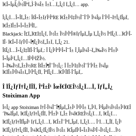
Ï€Î»ÎµÎ¿Î½Î­ÎºÏ„Î·Î¼Î± Î±Ï…Ï„Î¿Ï Ï„Î¿Ï… app.
Î¡Î¿Ï…Î»Î­Ï„Î±: ÎšÎ»Î±ÏƒÎ¹ÎºÏŒ Ï€Î±Î¹Ï‡Î½Î¯Î´Î¹ Î¼Îµ Î´Î¹Î¬Ï†Î¿ÏÎµÏ‚
Ï€Î±ÏÎ±Î»Î»Î±Î³Î­Ï‚.
Blackjack: Î£Ï„ÏŒÏ‡Î¿Ï‚ Î½Î± Î½Î¹ÎºÎ®ÏƒÎµÏ„Îµ Ï„Î¿Î½ ÎºÏÎ¿Ï…Ï€Î¹Î­
ÏÎ· Ï€Î»Î·ÏƒÎ¹Î¬Î¶Î¿Î½Ï„Î±Ï‚ Ï„Î¿ 21.
ÎšÎ¿Ï…Î»Î¿Ï‡Î­ÏÎ·Î´ÎµÏ‚: Î Î¿Î¹ÎºÎ¹Î»Î¯Î± Î¸ÎµÎ¼Î¬Ï„Ï‰Î½ ÎºÎ±Î¹
Î»ÎµÎ¹Ï„Î¿Ï…ÏÎ³Î¹ÏŽÎ½.
Î–Ï‰Î½Ï„Î±Î½ÏŒ ÎšÎ±Î¶Î¯Î½Î¿: Î Î±Î¹Ï‡Î½Î¯Î´Î¹Î± Î¼Îµ
Ï€ÏÎ±Î³Î¼Î±Ï„Î¹ÎºÎ¿ÏÏ‚ ÎºÏÎ¿Ï…Ï€Î¹Î­ÏÎ·Î´ÎµÏ‚.
Î ÏÎ¿ÏƒÏ†Î¿ÏÎ­Ï‚ ÎºÎ±Î¹ ÎœÏ€ÏŒÎ½Î¿Ï…Ï‚ ÏƒÏ„Î¿
Stoiximan App
Î¤Î¿ app Stoiximan Ï†Î·Î¼Î¯Î¶ÎµÏ„Î±Î¹ Î³Î¹Î± Ï„Î¹Ï‚ Î³ÎµÎ½Î½Î±Î¹ÏŒÎ
´Ï‰ÏÎµÏ‚ Ï€ÏÎ¿ÏƒÏ†Î¿ÏÎ­Ï‚ ÎºÎ±Î¹ Ï„Î± Î¼Ï€ÏŒÎ½Î¿Ï…Ï‚ Ï€Î¿Ï…
Ï€ÏÎ¿ÏƒÏ†Î­ÏÎµÎ¹ ÏƒÏ„Î¿Ï…Ï‚ Ï€Î±Î¯ÎºÏ„ÎµÏ‚ Ï„Î¿Ï…. Î‘Ï…Ï„Î­Ï‚ Î¿Î¹
Ï€ÏÎ¿ÏƒÏ†Î¿ÏÎ­Ï‚ Î¼Ï€Î¿ÏÎ¿ÏÎ½ Î½Î± Ï€ÎµÏÎ¹Î»Î±Î¼Î²Î¬Î½Î¿Ï…Î½