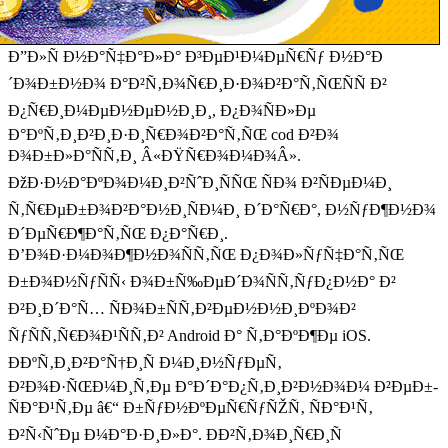
Ð”Ð»Ñ Ð½Ð°Ñ‡Ð°Ð»Ð° Ð³ÐµÐ¹Ð¼ÐµÑ€Ñƒ Ð½Ð°Ð
´Ð¾Ð±Ð½Ð¾ Ð°Ð²Ñ‚Ð¾Ñ€Ð¸Ð·Ð¾Ð²Ð°Ñ‚ÑŒÑÑ Ð²
Ð¿Ñ€Ð¸Ð¼ÐµÐ½ÐµÐ½Ð¸Ð¸, Ð¿Ð¾ÑÐ»Ðµ
Ð°ÐºÑ‚Ð¸Ð²Ð¸Ð·Ð¸Ñ€Ð¾Ð²Ð°Ñ‚ÑŒ cod Ð²Ð¾
Ð¾Ð±Ð»Ð°ÑÑ‚Ð¸ Â«ÐŸÑ€Ð¾Ð¼Ð¾Â».
ÐžÐ·Ð½Ð°ÐºÐ¾Ð¼Ð¸Ð²ÑˆÐ¸ÑÑŒ ÑÐ¾ Ð²ÑÐµÐ¼Ð¸
Ñ‚Ñ€ÐµÐ±Ð¾Ð²Ð°Ð½Ð¸ÑÐ¼Ð¸ Ð´Ð°Ñ€Ð°, Ð½ÑƒÐ¶Ð½Ð¾
Ð´ÐµÑ€Ð¶Ð°Ñ‚ÑŒ Ð¿Ð°Ñ€Ð¸.
Ð’Ð¾Ð·Ð¼Ð¾Ð¶Ð½Ð¾ÑÑ‚ÑŒ Ð¿Ð¾Ð»ÑƒÑ‡Ð°Ñ‚ÑŒ
Ð±Ð¾Ð½ÑƒÑÑ‹ Ð¾Ð±Ñ‰ÐµÐ´Ð¾ÑÑ‚ÑƒÐ¿Ð½Ð° Ð²
Ð²Ð¸Ð´Ð°Ñ… ÑÐ¾Ð±ÑÑ‚Ð²ÐµÐ½Ð½Ð¸ÐºÐ¾Ð²
ÑƒÑÑ‚Ñ€Ð¾Ð¹ÑÑ‚Ð² Android Ð° Ñ‚Ð°ÐºÐ¶Ðµ iOS.
ÐÐºÑ‚Ð¸Ð²Ð°Ñ†Ð¸Ñ Ð¼Ð¸Ð½ÑƒÐµÑ‚
Ð²Ð¾Ð·ÑŒÐ¼Ð¸Ñ‚Ðµ Ð°Ð´Ð°Ð¿Ñ‚Ð¸Ð²Ð½Ð¾Ð¼ Ð²ÐµÐ±-
ÑÐ°Ð¹Ñ‚Ðµ â€“ Ð±ÑƒÐ½ÐºÐµÑ€ÑƒÑŽÑ‚ ÑÐ°Ð¹Ñ‚
Ð²Ñ‹ÑˆÐµ Ð¼Ð°Ð·Ð¸Ð»Ð°. ÐÐ²Ñ‚Ð¾Ð¸Ñ€Ð¸Ñ