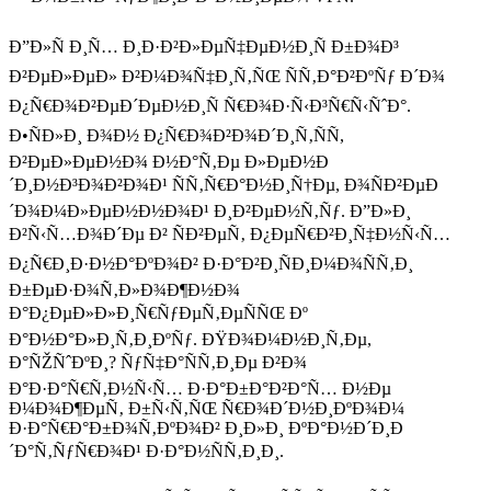
Ð”Ð»Ñ Ð¸Ñ… Ð¸Ð·Ð²Ð»ÐµÑ‡ÐµÐ½Ð¸Ñ Ð±Ð¾Ð³
Ð²ÐµÐ»ÐµÐ» Ð²Ð¼Ð¾Ñ‡Ð¸Ñ‚ÑŒ ÑÑ‚Ð°Ð²ÐºÑƒ Ð´Ð¾
Ð¿Ñ€Ð¾Ð²ÐµÐ´ÐµÐ½Ð¸Ñ Ñ€Ð¾Ð·Ñ‹Ð³Ñ€Ñ‹ÑˆÐ°.
Ð•ÑÐ»Ð¸ Ð¾Ð½ Ð¿Ñ€Ð¾Ð²Ð¾Ð´Ð¸Ñ‚ÑÑ,
Ð²ÐµÐ»ÐµÐ½Ð¾ Ð½Ð°Ñ‚Ðµ Ð»ÐµÐ½Ð
´Ð¸Ð½Ð³Ð¾Ð²Ð¾Ð¹ ÑÑ‚Ñ€Ð°Ð½Ð¸Ñ†Ðµ, Ð¾ÑÐ²ÐµÐ
´Ð¾Ð¼Ð»ÐµÐ½Ð½Ð¾Ð¹ Ð¸Ð²ÐµÐ½Ñ‚Ñƒ. Ð”Ð»Ð¸
Ð²Ñ‹Ñ…Ð¾Ð´Ðµ Ð² ÑÐ²ÐµÑ‚ Ð¿ÐµÑ€Ð²Ð¸Ñ‡Ð½Ñ‹Ñ…
Ð¿Ñ€Ð¸Ð·Ð½Ð°ÐºÐ¾Ð² Ð·Ð°Ð²Ð¸ÑÐ¸Ð¼Ð¾ÑÑ‚Ð¸
Ð±ÐµÐ·Ð¾Ñ‚Ð»Ð¾Ð¶Ð½Ð¾
Ð°Ð¿ÐµÐ»Ð»Ð¸Ñ€ÑƒÐµÑ‚ÐµÑÑŒ Ðº
Ð°Ð½Ð°Ð»Ð¸Ñ‚Ð¸ÐºÑƒ. ÐŸÐ¾Ð¼Ð½Ð¸Ñ‚Ðµ,
Ð°ÑŽÑˆÐºÐ¸? ÑƒÑ‡Ð°ÑÑ‚Ð¸Ðµ Ð²Ð¾
Ð°Ð·Ð°Ñ€Ñ‚Ð½Ñ‹Ñ… Ð·Ð°Ð±Ð°Ð²Ð°Ñ… Ð½Ðµ
Ð¼Ð¾Ð¶ÐµÑ‚ Ð±Ñ‹Ñ‚ÑŒ Ñ€Ð¾Ð´Ð½Ð¸ÐºÐ¾Ð¼
Ð·Ð°Ñ€Ð°Ð±Ð¾Ñ‚ÐºÐ¾Ð² Ð¸Ð»Ð¸ ÐºÐ°Ð½Ð´Ð¸Ð
´Ð°Ñ‚ÑƒÑ€Ð¾Ð¹ Ð·Ð°Ð½ÑÑ‚Ð¸Ð¸.