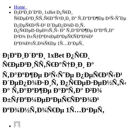
Home
Ð¡ÐºÐ¸Ð´ÐºÐ¸ 1xBet Ð¿Ñ€Ð¸
Ñ€ÐµÐ³Ð¸ÑÑ‚Ñ€Ð°Ñ†Ð¸Ð¸ Ð° Ñ‚Ð°ÐºÐ¶Ðµ Ð²Ñ‹ÑˆÐµ
Ð¿ÐµÑ€Ð²Ñ‹Ð¹ Ð´ÐµÐ¿Ð¾Ð·Ð¸Ñ‚
Ð¿Ñ€ÐµÐ·ÐµÐ½Ñ‚Ñ‹ Ð° Ñ‚Ð°ÐºÐ¶Ðµ Ð°ÐºÑ‚Ð°
Ð²Ð¾ Ð±ÑƒÐºÐ¼ÐµÐºÐµÑ€ÑÐºÐ¾Ð¹
ÐºÐ¾Ð½Ñ‚Ð¾Ñ€Ðµ 1Ñ…Ð‘ÐµÑ‚
Ð¡ÐºÐ¸Ð´ÐºÐ¸ 1xBet Ð¿Ñ€Ð¸
Ñ€ÐµÐ³Ð¸ÑÑ‚Ñ€Ð°Ñ†Ð¸Ð¸ Ð°
Ñ‚Ð°ÐºÐ¶Ðµ Ð²Ñ‹ÑˆÐµ Ð¿ÐµÑ€Ð²Ñ‹Ð¹
Ð´ÐµÐ¿Ð¾Ð·Ð¸Ñ‚ Ð¿Ñ€ÐµÐ·ÐµÐ½Ñ‚Ñ‹
Ð° Ñ‚Ð°ÐºÐ¶Ðµ Ð°ÐºÑ‚Ð° Ð²Ð¾
Ð±ÑƒÐºÐ¼ÐµÐºÐµÑ€ÑÐºÐ¾Ð¹
ÐºÐ¾Ð½Ñ‚Ð¾Ñ€Ðµ 1Ñ…Ð‘ÐµÑ‚