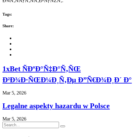
Ð¾Ñ‚ÑÑƒÑ‚ÑÑ‚Ð²ÑƒÑŽÑ‚.
Tags:
Share:
1xBet ÑÐºÐ°Ñ‡Ð°Ñ‚ÑŒ
Ð²Ð¾Ð·ÑŒÐ¼Ð¸Ñ‚Ðµ Ð”Ñ€Ð¾Ð¸Ð´ Ð°
Mar 5, 2026
Legalne aspekty hazardu w Polsce
Mar 5, 2026
Search
for: