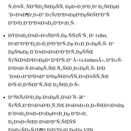
Ñ‚Ð¾Ñ‚ ÑÐºÑÐ¿Ñ€ÐµÑÑ, ÐµÐ»Ð¸ÐºÐ¸Ð¹ Ð¿Ñ€ÐµÐ
´Ð»Ð¾Ð¶Ð¸Ð»Ð° Ð±ÑƒÐºÐ¼ÐµÐºÐµÑ€ÑÐºÐ°Ñ
Ð°Ð²Ð¸Ð°ÐºÐ¾Ð¼Ð¿Ð°Ð½Ð¸Ñ.
ÐŸÐ¾Ð¿Ð¾Ð»Ð½ÑÐ¹Ñ‚Ðµ ÑÑ‡Ñ‘Ñ‚ Ð² 1xBet,
Ð½Ð°ÐºÐ°Ð¿Ð»Ð¸Ð²Ð°Ð¹Ñ‚Ðµ Ð±Ð¸Ð»ÐµÑ‚Ñ‹ Ð°
ÐµÑ‰Ðµ Ð´Ð¾Ð¼Ð¾Ð³Ð°Ð¹Ñ‚ÐµÑÑŒ
ÑƒÑ€Ð¾Ð²Ð½ÐµÐ¹ Ð°ÐºÑ‚Ð° Â«1xAirlinesÂ», Ð°Ð±Ñ‹
Ð²Ð¾Ð·Ñ‹Ð¼ÐµÑ‚ÑŒ Ñ„Ñ€Ð¸Ð±ÐµÑ‚Ñ‹ Ð²Ð
´Ð¾Ð±Ð°Ð²Ð¾Ðº Ð²ÐµÑ€Ð¾ÑÑ‚Ð½Ð¾ÑÑ‚ÑŒ
Ð²Ñ‹Ð¸Ð³Ñ€Ð°Ñ‚ÑŒ Ð¿Ñ€Ð¸Ð·Ñ‹.
Ð”Ñ€ÑƒÐ³Ð¸Ðµ Ð¼ÐµÑ‚Ð¾Ð´Ñ‹ â€“
ÑƒÑÑ‚Ð°Ð½Ð¾Ð²Ð¸Ñ‚ÑŒ Ð¼Ð¾Ð±Ð¸Ð»ÑŒÐ½Ð¾Ðµ
Ð´Ð¾Ð¿Ð¾Ð»Ð½ÐµÐ½Ð¸Ðµ Ð°Ð»Ð¸
Ð¿Ð¾Ð»ÑŒÐ·Ð¾Ð²Ð°Ñ‚ÑŒÑÑ
Ð¾Ð±ÑÐ»ÑƒÐ¶Ð¸Ð²Ð°Ð½Ð¸ÐµÐ¼ VPN.