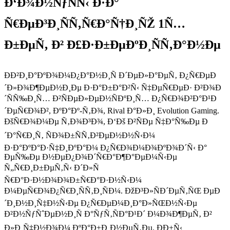
Ð‘Ð¾Ð½ÑƒÑÑ‹ Ð·Ð°
Ñ€ÐµÐ³Ð¸ÑÑ‚Ñ€Ð°Ñ†Ð¸ÑŽ 1Ñ…
Ð±ÐµÑ‚ Ð² Ð£Ð·Ð±ÐµÐºÐ¸ÑÑ‚Ð°Ð½Ðµ
ÐÐ²Ð¸Ð°ÐºÐ¾Ð¼Ð¿Ð°Ð½Ð¸Ñ Ð´ÐµÐ»Ð°ÐµÑ‚ Ð¿Ñ€ÐµÐ
´Ð»Ð¾Ð¶ÐµÐ½Ð¸Ðµ Ð·Ð°Ð±Ð°Ð²Ñ‹ Ñ‡ÐµÑ€ÐµÐ· Ð²Ð¾Ð
´ÑÑ‰Ð¸Ñ… Ð²ÑÐµÐ»ÐµÐ½ÑÐºÐ¸Ñ… Ð¿Ñ€Ð¾Ð²Ð°Ð¹Ð
´ÐµÑ€Ð¾Ð², ÐºÐ°Ðº-Ñ‚Ð¾, Rival Ð°Ð»Ð¸ Evolution Gaming.
ÐšÑ€Ð¾Ð¼Ðµ Ñ‚Ð¾Ð³Ð¾, Ð‘Ðš Ð²ÑÐµ Ñ‡Ð°Ñ‰Ðµ Ð
´Ð°Ñ€Ð¸Ñ‚ ÑÐ¾Ð±ÑÑ‚Ð²ÐµÐ½Ð½Ñ‹Ð¼
Ð·Ð°ÐºÐ°Ð·Ñ‡Ð¸ÐºÐ°Ð¼ Ð¿Ñ€Ð¾Ð¼Ð¾ÐºÐ¾Ð´Ñ‹ Ð°
ÐµÑ‰Ðµ Ð½ÐµÐ¿Ð¾Ð´Ñ€Ð°Ð¶Ð°ÐµÐ¼Ñ‹Ðµ
Ñ„Ñ€Ð¸Ð±ÐµÑ‚Ñ‹ Ð´Ð»Ñ
Ñ€Ð°Ð·Ð½Ð¾Ð¾Ð±Ñ€Ð°Ð·Ð½Ñ‹Ð¼
Ð¼ÐµÑ€Ð¾Ð¿Ñ€Ð¸ÑÑ‚Ð¸ÑÐ¼. ÐžÐ³Ð»ÑÐ´ÐµÑ‚ÑŒ ÐµÐ
´Ð¸Ð½Ð¸Ñ‡Ð½Ñ‹Ðµ Ð¿Ñ€ÐµÐ¼Ð¸Ð°Ð»ÑŒÐ½Ñ‹Ðµ
Ð²Ð½ÑƒÑˆÐµÐ½Ð¸Ñ Ð°ÑƒÑ‚ÑÐ°Ð¹Ð´ Ð¼Ð¾Ð¶ÐµÑ‚ Ð²
Ð»Ð¸Ñ‡Ð½Ð¾Ð¼ ÐºÐ°Ð±Ð¸Ð½ÐµÑ‚Ðµ. ÐÐ±Ñ‹