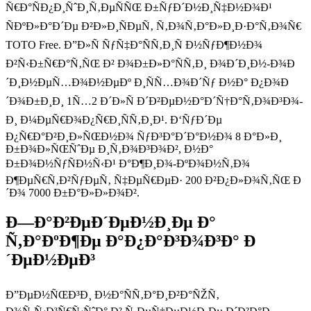
Ñ€Ð°ÑÐ¿Ð¸ÑˆÐ¸Ñ‚ÐµÑÑŒ Ð±ÑƒÐ´Ð½Ð¸Ñ‡Ð½Ð¾Ð¹
ÑÐºÐ»Ð°Ð´Ðµ Ð²Ð»Ð¸ÑÐµÑ‚ Ñ‚Ð¾Ñ‚Ð°Ð»Ð¸Ð·Ð°Ñ‚Ð¾Ñ€
TOTO Free.
Ð”Ð»Ñ ÑƒÑ‡Ð°ÑÑ‚Ð¸Ñ Ð½ÑƒÐ¶Ð½Ð¾
Ð²Ñ‹Ð±Ñ€Ð°Ñ‚ÑŒ Ð² Ð¾Ð±Ð»Ð°ÑÑ‚Ð¸ Ð¾Ð´Ð¸Ð½-Ð¾Ð
´Ð¸Ð½ÐµÑ…Ð¾Ð½ÐµÐº Ð¸ÑÑ…Ð¾Ð´Ñƒ Ð½Ð° Ð¿Ð¾Ð
´Ð¾Ð±Ð¸Ð¸ 1Ñ…2 Ð´Ð»Ñ Ð´Ð²ÐµÐ½Ð°Ð´Ñ†Ð°Ñ‚Ð¾Ð³Ð¾-
Ð¸ Ð¼ÐµÑ€Ð¾Ð¿Ñ€Ð¸ÑÑ‚Ð¸Ð¹. Ð‘ÑƒÐ´Ðµ
Ð¿Ñ€Ð°Ð²Ð¸Ð»ÑŒÐ½Ð¾ ÑƒÐ³Ð°Ð´Ð°Ð½Ð¾ 8 Ð°Ð»Ð¸
Ð±Ð¾Ð»ÑŒÑˆÐµ Ð¸Ñ‚Ð¾Ð³Ð¾Ð², Ð½Ð°
Ð±Ð¾Ð½ÑƒÑÐ½Ñ‹Ð¹ Ð°Ð¶Ð¸Ð¾-ÐºÐ¾Ð½Ñ‚Ð¾
Ð¶ÐµÑ€Ñ‚Ð²ÑƒÐµÑ‚ Ñ‡ÐµÑ€ÐµÐ· 200 Ð²Ð¿Ð»Ð¾Ñ‚ÑŒ Ð
´Ð¾ 7000 Ð±Ð°Ð»Ð»Ð¾Ð².
Ð—Ð°Ð²ÐµÐ´ÐµÐ½Ð¸Ðµ Ð°
Ñ‚Ð°ÐºÐ¶Ðµ Ð°Ð¿Ð°Ð³Ð¾Ð³Ð° Ð
´ÐµÐ½ÐµÐ³
Ð”ÐµÐ½ÑŒÐ³Ð¸ Ð½Ð°ÑÑ‚Ð°Ð¸Ð²Ð°ÑŽÑ‚