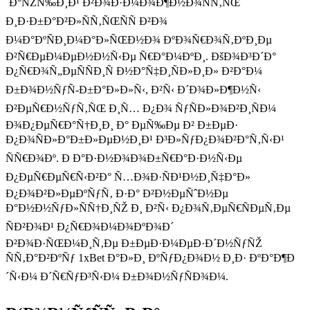
´Ð°ÑŽÑ‰Ð¸Ð¹ Ð²Ð¾Ð·Ð¼Ð¾Ð¶Ð½Ð¾ÑÑ‚ÑŒ
Ð¸Ð·Ð±Ð°Ð²Ð»ÑÑ‚ÑŒÑÑ Ð²Ð¾
Ð¼Ð°ÐºÑÐ¸Ð¼Ð°Ð»ÑŒÐ½Ð¾ ÐºÐ¾Ñ€Ð¾Ñ‚ÐºÐ¸Ðµ
Ð²Ñ€ÐµÐ¼ÐµÐ½Ð½Ñ‹Ðµ Ñ€Ð°Ð¼ÐºÐ¸. ÐšÐ¾Ð³Ð´Ð°
Ð¿Ñ€Ð¾Ñ„ÐµÑÑÐ¸Ñ Ð½Ð°Ñ‡Ð¸ÑÐ»Ð¸Ð» Ð²Ð°Ð¼
Ð±Ð¾Ð½ÑƒÑ-Ð±Ð°Ð»Ð»Ñ‹, Ð²Ñ‹ Ð´Ð¾Ð»Ð¶Ð½Ñ‹
Ð²ÐµÑ€Ð½ÑƒÑ‚ÑŒ Ð¸Ñ… Ð¿Ð¾ ÑƒÑÐ»Ð¾Ð²Ð¸ÑÐ¼
Ð¾Ð¿ÐµÑ€Ð°Ñ†Ð¸Ð¸ Ð° ÐµÑ‰Ðµ Ð² Ð±ÐµÐ·
Ð¿Ð¾ÑÐ»Ð°Ð±Ð»ÐµÐ½Ð¸Ð¹ Ð³Ð»ÑƒÐ¿Ð¾Ð²Ð°Ñ‚Ñ‹Ð¹
ÑÑ€Ð¾Ðº. Ð Ð°Ð·Ð½Ð¾Ð¾Ð±Ñ€Ð°Ð·Ð½Ñ‹Ðµ
Ð¿ÐµÑ€ÐµÑ€Ñ‹Ð²Ð° Ñ…Ð¾Ð·ÑÐ¹Ð½Ð¸Ñ‡Ð°Ð»
Ð¿Ð¾Ð²Ð»ÐµÐºÑƒÑ‚ Ð·Ð° Ð²Ð½ÐµÑˆÐ½Ðµ
Ð°Ð½Ð½ÑƒÐ»ÑÑ†Ð¸ÑŽ Ð¸ Ð²Ñ‹ Ð¿Ð¾Ñ‚ÐµÑ€ÑÐµÑ‚Ðµ
ÑÐ²Ð¾Ð¹ Ð¿Ñ€Ð¾Ð¼Ð¾ÐºÐ¾Ð´
Ð²Ð¾Ð·ÑŒÐ¼Ð¸Ñ‚Ðµ Ð±ÐµÐ·Ð¼ÐµÐ·Ð´Ð½ÑƒÑŽ
ÑÑ‚Ð°Ð²ÐºÑƒ 1xBet Ð°Ð»Ð¸ ÐºÑƒÐ¿Ð¾Ð½ Ð¸Ð· ÐºÐ°Ð¶Ð
´Ñ‹Ð¼ Ð´Ñ€ÑƒÐ³Ñ‹Ð¼ Ð±Ð¾Ð½ÑƒÑÐ¾Ð¼.