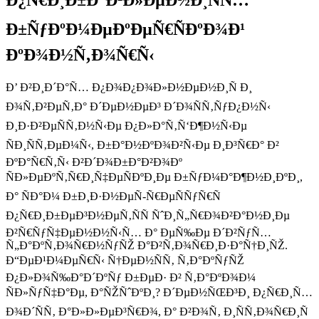
Ð¿Ñ€Ð¸Ð±Ð°Ð²Ð»ÐµÐ½Ð¸ÑÑ…
Ð±ÑƒÐºÐ¼ÐµÐºÐµÑ€ÑÐºÐ¾Ð¹
ÐºÐ¾Ð½Ñ‚Ð¾Ñ€Ñ‹
Ð’ Ð²Ð¸Ð´Ð°Ñ… Ð¿Ð¾Ð¿Ð¾Ð»Ð½ÐµÐ½Ð¸Ñ Ð¸
Ð¾Ñ‚Ð²ÐµÑ‚Ð° Ð´ÐµÐ½ÐµÐ³ Ð´Ð¾ÑÑ‚ÑƒÐ¿Ð½Ñ‹
Ð¸Ð·Ð²ÐµÑÑ‚Ð½Ñ‹Ðµ Ð¿Ð»Ð°Ñ‚Ñ‘Ð¶Ð½Ñ‹Ðµ
ÑÐ¸ÑÑ‚ÐµÐ¼Ñ‹, Ð±Ð°Ð½ÐºÐ¾Ð²Ñ‹Ðµ Ð¸Ð³Ñ€Ð° Ð²
ÐºÐ°Ñ€Ñ‚Ñ‹ Ð²Ð´Ð¾Ð±Ð°Ð²Ð¾Ðº
ÑÐ»ÐµÐºÑ‚Ñ€Ð¸Ñ‡ÐµÑÐºÐ¸Ðµ Ð±ÑƒÐ¼Ð°Ð¶Ð½Ð¸ÐºÐ¸,
Ð° ÑÐ°Ð¼ Ð±Ð¸Ð·Ð½ÐµÑ-Ñ€ÐµÑÑƒÑ€Ñ
Ð¿Ñ€Ð¸Ð±ÐµÐ³Ð½ÐµÑ‚ÑÑ ÑˆÐ¸Ñ„Ñ€Ð¾Ð²Ð°Ð½Ð¸Ðµ
Ð²Ñ€ÑƒÑ‡ÐµÐ½Ð½Ñ‹Ñ… Ð° ÐµÑ‰Ðµ Ð´Ð²ÑƒÑ…
Ñ„Ð°ÐºÑ‚Ð¾Ñ€Ð½ÑƒÑŽ Ð°Ð²Ñ‚Ð¾Ñ€Ð¸Ð·Ð°Ñ†Ð¸ÑŽ.
Ð“ÐµÐ¹Ð¼ÐµÑ€Ñ‹ Ñ†ÐµÐ½ÑÑ‚ Ñ‚Ð°ÐºÑƒÑŽ
Ð¿Ð»Ð¾Ñ‰Ð°Ð´ÐºÑƒ Ð±ÐµÐ· Ð² Ñ‚Ð°ÐºÐ¾Ð¼
ÑÐ»ÑƒÑ‡Ð°Ðµ, Ð°ÑŽÑˆÐºÐ¸? Ð´ÐµÐ½ÑŒÐ³Ð¸ Ð¿Ñ€Ð¸Ñ…
Ð¾Ð´ÑÑ‚ Ð°Ð»Ð»ÐµÐ³Ñ€Ð¾, Ð° Ð²Ð¾Ñ‚ Ð¸ÑÑ‚Ð¾Ñ€Ð¸Ñ