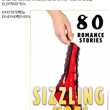
Ð¸Ð³Ñ€Ð°Ð¼.
Ð¢Ð°ÐºÐ¶Ðµ
Ð¼Ð¾Ð¶Ð½Ð¾