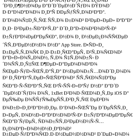
´Ð¾Ð±Ð½ÐµÐµ Ð·Ð°Ð³Ñ€ÑƒÐ·Ð¸Ñ‚ÑŒ Ð¿Ð¾Ð
´Ð²Ð¸Ð¶Ð½Ð¾Ðµ Ð°Ð´Ð´ÐµÐ½Ð´ÑƒÐ¼ ÐŸÐ¾Ð´
Ð·Ð°Ð¼ÐºÐ¾Ð¼ Ð¸ÐºÑ ÐÐµÑƒÑÑ‚Ð¾Ð¹ÐºÐ°.
Ð’Ð¼Ð¾Ñ‡Ð¸Ñ‚ÑŒ ÑÑ‚Ð¾ Ð±Ð¾Ð³ Ð²ÐµÐ»ÐµÐ» ÐºÐ°Ðº
Ð¸Ð· Ð²ÐµÐ±-ÑÐ°Ð¹Ñ‚Ð° Ð´Ð¸Ð°Ð»Ð¾Ð³Ð¾Ð²Ñ‹Ð¹
Ð±ÑƒÐºÐ¼ÐµÐºÐµÑ€Ð°, Ð½Ð¾ Ð¸ Ð½ÐµÐ¿Ð¾ÑÑ€ÐµÐ
´ÑÑ‚Ð²ÐµÐ½Ð½Ð¾ Ð½Ð° App Store. Ð•ÑÐ»Ð¸
Ð±ÐµÑ‚Ñ‚Ð¾Ñ€ Ð¸Ð·Ð±Ð¸Ñ€Ð°ÐµÑ‚ Ð²Ñ‚Ð¾Ñ€Ð¾Ð¹
Ð°Ð»Ð»Ð¾Ñ„Ð¾Ð½, Ñ‚Ð¾ Ñ‡Ñ‚Ð¾Ð±Ñ‹ Ð
´Ð¾ÑÑ‚Ð¸Ñ‡ÑŒ Ð¶ÐµÐ»Ð°ÐµÐ¼Ð¾Ð³Ð¾
Ñ€ÐµÐ·ÑƒÐ»ÑŒÑ‚Ð°Ñ‚Ð° Ð½ÐµÐ¾Ð±Ñ…Ð¾Ð´Ð¸Ð¼Ð¾
Ð² Ð¸ÑÐºÐ°Ñ‚ÐµÐ»ÑŒÑÐºÐ¾Ð¹ ÑÑ‚Ñ€Ð¾Ñ‡ÐºÐµ
Ñ€Ð°Ð·Ñ‹ÑÐºÐ°Ñ‚ÑŒ Ð²Ñ‹ÑÑ‹Ð»ÐºÑƒ Ð½Ð° Ð°Ð´Ð
´ÐµÐ½Ð´ÑƒÐ¼ Ð¾Ñ‚ 1xBet Ð²Ð¾Ð·ÑŒÐ¼Ð¸Ñ‚Ðµ iOS Ð°
ÐµÑ‰Ðµ Ð¾ÑÑƒÑ‰ÐµÑÑ‚Ð²Ð¸Ñ‚ÑŒ ÐµÐ³Ð¾
Ð¾Ð±Ð»Ð¸Ð²Ð°Ð½Ð¸Ðµ. Ð‘Ð¾Ð»ÑŒÑˆÐµ Ð´ÐµÑÑÑ‚Ð¸
Ð»ÐµÑ‚ Ð¾Ð½Ð»Ð°Ð¹Ð½Ð¾Ð²Ñ‹Ð¹ Ð±ÑƒÐºÐ¼ÐµÐºÐµÑ€
Ñ€Ð°Ð´ÑƒÐµÑ‚ ÑÐ¾Ð±ÑÑ‚Ð²ÐµÐ½Ð½Ñ‹Ñ…
Ð¿Ð¾ÐºÐ»Ð¾Ð½Ð½Ð¸ÐºÐ¾Ð²
Ð±ÐµÐ·ÑƒÐºÐ¾Ñ€Ð¸Ð·Ð½ÐµÐ½Ð½Ð¾Ð¹ Ð´ÐµÐ»Ð¾Ð¼