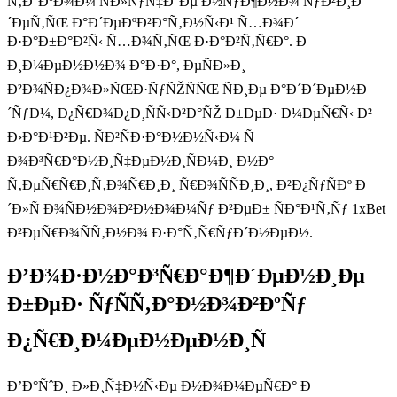
Ñ‚Ð°ÐºÐ¾Ð¼ ÑÐ»ÑƒÑ‡Ð°Ðµ Ð½ÑƒÐ¶Ð½Ð¾ ÑƒÐ²Ð¸Ð
´ÐµÑ‚ÑŒ Ð°Ð´ÐµÐºÐ²Ð°Ñ‚Ð½Ñ‹Ð¹ Ñ…Ð¾Ð´
Ð·Ð°Ð±Ð°Ð²Ñ‹ Ñ…Ð¾Ñ‚ÑŒ Ð·Ð°Ð²Ñ‚Ñ€Ð°.
Ð
Ð¸Ð¼ÐµÐ½Ð½Ð¾ Ð°Ð·Ð°, ÐµÑÐ»Ð¸
Ð²Ð¾ÑÐ¿Ð¾Ð»ÑŒÐ·ÑƒÑŽÑÑŒ ÑÐ¸Ðµ Ð°Ð´Ð´ÐµÐ½Ð
´ÑƒÐ¼, Ð¿Ñ€Ð¾Ð¿Ð¸ÑÑ‹Ð²Ð°ÑŽ Ð±ÐµÐ· Ð¼ÐµÑ€Ñ‹ Ð²
Ð›Ð°Ð¹Ð²Ðµ. ÑÐ²ÑÐ·Ð°Ð½Ð½Ñ‹Ð¼ Ñ
Ð¾Ð³Ñ€Ð°Ð½Ð¸Ñ‡ÐµÐ½Ð¸ÑÐ¼Ð¸ Ð½Ð°
Ñ‚ÐµÑ€Ñ€Ð¸Ñ‚Ð¾Ñ€Ð¸Ð¸ Ñ€Ð¾ÑÑÐ¸Ð¸, Ð²Ð¿ÑƒÑÐº Ð
´Ð»Ñ Ð¾ÑÐ½Ð¾Ð²Ð½Ð¾Ð¼Ñƒ Ð²ÐµÐ± ÑÐ°Ð¹Ñ‚Ñƒ 1xBet
Ð²ÐµÑ€Ð¾ÑÑ‚Ð½Ð¾ Ð·Ð°Ñ‚Ñ€ÑƒÐ´Ð½ÐµÐ½.
Ð’Ð¾Ð·Ð½Ð°Ð³Ñ€Ð°Ð¶Ð´ÐµÐ½Ð¸Ðµ
Ð±ÐµÐ· ÑƒÑÑ‚Ð°Ð½Ð¾Ð²ÐºÑƒ
Ð¿Ñ€Ð¸Ð¼ÐµÐ½ÐµÐ½Ð¸Ñ
Ð’Ð°ÑˆÐ¸ Ð»Ð¸Ñ‡Ð½Ñ‹Ðµ Ð½Ð¾Ð¼ÐµÑ€Ð° Ð