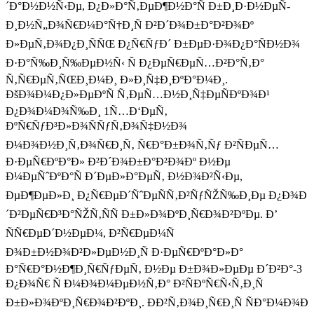
´Ð°Ð½Ð½Ñ‹Ðµ, Ð¿Ð»Ð°Ñ‚ÐµÐ¶Ð½Ð°Ñ Ð±Ð¸Ð·Ð½ÐµÑ-
Ð¸Ð½Ñ„Ð¾Ñ€Ð¼Ð°Ñ†Ð¸Ñ Ð²Ð´Ð¾Ð±Ð°Ð²Ð¾Ðº
Ð»ÐµÑ‚Ð¾Ð¿Ð¸ÑÑŒ Ð¿Ñ€ÑƒÐ´ Ð±ÐµÐ·Ð¾Ð¿Ð°ÑÐ½Ð¾
Ð·Ð°Ñ‰Ð¸Ñ‰ÐµÐ½Ñ‹ Ñ Ð¿ÐµÑ€ÐµÑ…Ð²Ð°Ñ‚Ð°
Ñ‚Ñ€ÐµÑ‚ÑŒÐ¸Ð¼Ð¸ Ð»Ð¸Ñ‡Ð¸ÐºÐ°Ð¼Ð¸.
ÐšÐ¾Ð¼Ð¿Ð»ÐµÐºÑ Ñ‚ÐµÑ…Ð½Ð¸Ñ‡ÐµÑÐºÐ¾Ð¹
Ð¿Ð¾Ð¼Ð¾Ñ‰Ð¸ 1Ñ…Ð‘ÐµÑ‚
ÐºÑ€ÑƒÐ³Ð»Ð¾ÑÑƒÑ‚Ð¾Ñ‡Ð½Ð¾
Ð¼Ð¾Ð½Ð¸Ñ‚Ð¾Ñ€Ð¸Ñ‚ Ñ€Ð°Ð±Ð¾Ñ‚Ñƒ Ð²ÑÐµÑ…
Ð·ÐµÑ€ÐºÐ°Ð» Ð²Ð´Ð¾Ð±Ð°Ð²Ð¾Ðº Ð½Ðµ
Ð¼ÐµÑˆÐºÐ°Ñ Ð´ÐµÐ»Ð°ÐµÑ‚ Ð½Ð¾Ð²Ñ‹Ðµ,
ÐµÐ¶ÐµÐ»Ð¸ Ð¿Ñ€ÐµÐ´ÑˆÐµÑÑ‚Ð²ÑƒÑŽÑ‰Ð¸Ðµ Ð¿Ð¾Ð
´Ð²ÐµÑ€Ð³Ð°ÑŽÑ‚ÑÑ Ð±Ð»Ð¾ÐºÐ¸Ñ€Ð¾Ð²ÐºÐµ. Ð’
ÑÑ€ÐµÐ´Ð½ÐµÐ¼, Ð²Ñ€ÐµÐ¼Ñ
Ð¾Ð±Ð½Ð¾Ð²Ð»ÐµÐ½Ð¸Ñ Ð·ÐµÑ€ÐºÐ°Ð»Ð°
Ð°Ñ€Ð°Ð½Ð¶Ð¸Ñ€ÑƒÐµÑ‚ Ð½Ðµ Ð±Ð¾Ð»ÐµÐµ Ð´Ð²Ð°-3
Ð¿Ð¾Ñ€ Ñ Ð¼Ð¾Ð¼ÐµÐ½Ñ‚Ð° Ð²ÑÐºÑ€Ñ‹Ñ‚Ð¸Ñ
Ð±Ð»Ð¾ÐºÐ¸Ñ€Ð¾Ð²ÐºÐ¸. ÐÐ²Ñ‚Ð¾Ð¸Ñ€Ð¸Ñ ÑÐ°Ð¼Ð¾Ð