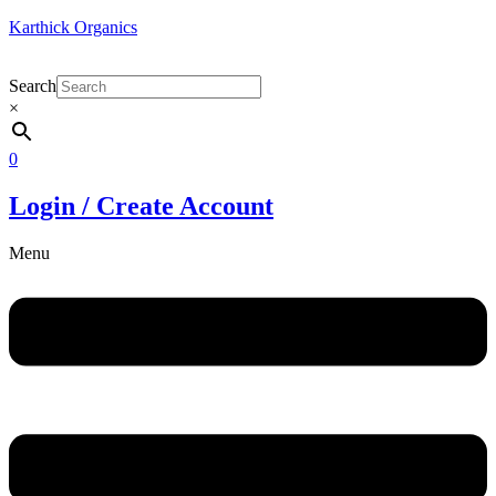
Karthick Organics
Search
×
0
Login / Create Account
Menu