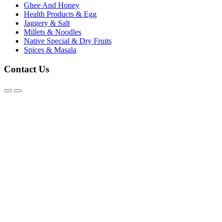
Ghee And Honey
Health Products & Egg
Jaggery & Salt
Millets & Noodles
Native Special & Dry Fruits
Spices & Masala
Contact Us
@2026 - Karthick Organics. All Rights Reserved