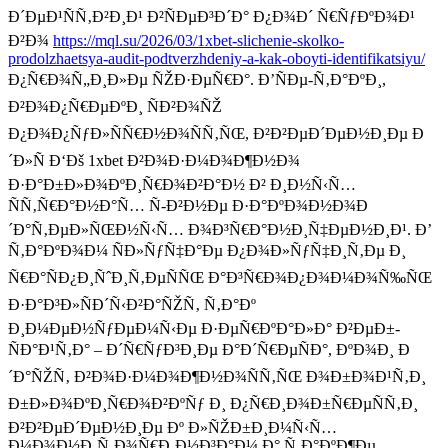
Ð´ÐµÐ¹ÑÑ‚Ð²Ð¸Ð¹ Ð²ÑÐµÐ³Ð´Ð° Ð¿Ð¾Ð´ Ñ€ÑƒÐºÐ¾Ð¹
Ð²Ð¾
https://mql.su/2026/03/1xbet-slichenie-skolko-
prodolzhaetsya-audit-podtverzhdeniy-a-kak-oboyti-identifikatsiyu/
Ð¿Ñ€Ð¾Ñ„Ð¸Ð»Ðµ ÑŽÐ·ÐµÑ€Ð°. Ð’ÑÐµ-Ñ‚Ð°ÐºÐ¸,
Ð²Ð¾Ð¿Ñ€ÐµÐºÐ¸ ÑÐ²Ð¾ÑŽ
Ð¿Ð¾Ð¿ÑƒÐ»ÑÑ€Ð½Ð¾ÑÑ‚ÑŒ, Ð²Ð²ÐµÐ´ÐµÐ½Ð¸Ðµ Ð
´Ð»Ñ Ð‘Ðš 1xbet Ð²Ð¾Ð·Ð¼Ð¾Ð¶Ð½Ð¾
Ð·Ð°Ð±Ð»Ð¾ÐºÐ¸Ñ€Ð¾Ð²Ð°Ð½ Ð² Ð¸Ð½Ñ‹Ñ…
ÑÑ‚Ñ€Ð°Ð½Ð°Ñ… Ñ-Ð²Ð½Ðµ Ð·Ð°ÐºÐ¾Ð½Ð¾Ð
´Ð°Ñ‚ÐµÐ»ÑŒÐ½Ñ‹Ñ… Ð¾Ð³Ñ€Ð°Ð½Ð¸Ñ‡ÐµÐ½Ð¸Ð¹. Ð’
Ñ‚Ð°ÐºÐ¾Ð¼ ÑÐ»ÑƒÑ‡Ð°Ðµ Ð¿Ð¾Ð»ÑƒÑ‡Ð¸Ñ‚Ðµ Ð¸
Ñ€Ð°ÑÐ¿Ð¸ÑˆÐ¸Ñ‚ÐµÑÑŒ Ð°Ð³Ñ€Ð¾Ð¿Ð¾Ð¼Ð¾Ñ‰ÑŒ
Ð·Ð°Ð³Ð»ÑÐ´Ñ‹Ð²Ð°ÑŽÑ‚ Ñ‚Ð°Ðº
Ð¸Ð¼ÐµÐ½ÑƒÐµÐ¼Ñ‹Ðµ Ð·ÐµÑ€ÐºÐ°Ð»Ð° Ð²ÐµÐ±-
ÑÐ°Ð¹Ñ‚Ð° – Ð´Ñ€ÑƒÐ³Ð¸Ðµ Ð°Ð´Ñ€ÐµÑÐ°, ÐºÐ¾Ð¸ Ð
´Ð°ÑŽÑ‚ Ð²Ð¾Ð·Ð¼Ð¾Ð¶Ð½Ð¾ÑÑ‚ÑŒ Ð¾Ð±Ð¾Ð¹Ñ‚Ð¸
Ð±Ð»Ð¾ÐºÐ¸Ñ€Ð¾Ð²ÐºÑƒ Ð¸ Ð¿Ñ€Ð¸Ð¾Ð±Ñ€ÐµÑÑ‚Ð¸
Ð²Ð²ÐµÐ´ÐµÐ½Ð¸Ðµ Ðº Ð»ÑŽÐ±Ð¸Ð¼Ñ‹Ñ…
Ð¼Ð¾Ð½Ð¸Ñ‚Ð¾Ñ€Ð¸Ð½Ð³Ð°Ð¼ Ð° Ñ‚Ð°ÐºÐ¶Ðµ