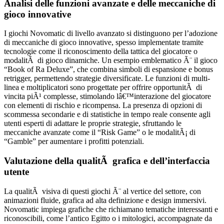
Analisi delle funzioni avanzate e delle meccaniche di
gioco innovative
I giochi Novomatic di livello avanzato si distinguono per l’adozione
di meccaniche di gioco innovative, spesso implementate tramite
tecnologie come il riconoscimento della tattica del giocatore o
modalitÃ di gioco dinamiche. Un esempio emblematico Ã¨ il gioco
“Book of Ra Deluxe”, che combina simboli di espansione e bonus
retrigger, permettendo strategie diversificate. Le funzioni di multi-
linea e moltiplicatori sono progettate per offrire opportunitÃ di
vincita piÃ¹ complesse, stimolando lâ€™interazione del giocatore
con elementi di rischio e ricompensa. La presenza di opzioni di
scommessa secondarie e di statistiche in tempo reale consente agli
utenti esperti di adattare le proprie strategie, sfruttando le
meccaniche avanzate come il “Risk Game” o le modalitÃ¡ di
“Gamble” per aumentare i profitti potenziali.
Valutazione della qualitÃ grafica e dell’interfaccia
utente
La qualitÃ visiva di questi giochi Ã¨ al vertice del settore, con
animazioni fluide, grafica ad alta definizione e design immersivi.
Novomatic impiega grafiche che richiamano tematiche interessanti e
riconoscibili, come l’antico Egitto o i mitologici, accompagnate da