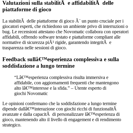
Valutazioni sulla stabilitÃ e affidabilitÃ delle
piattaforme di gioco
La stabilitÃ delle piattaforme di gioco Ã¨ un punto cruciale per i
giocatori esperti, che richiedono un ambiente privo di interruzioni o
bug. Le recensioni attestano che Novomatic collabora con operatori
affidabili, offrendo software testato e piattaforme compliant alle
normative di sicurezza piÃ¹ rigide, garantendo integritÃ e
trasparenza nelle sessioni di gioco.
Feedback sullâ€™esperienza complessiva e sulla
soddisfazione a lungo termine
“Lâ€™esperienza complessiva risulta immersiva e
affidabile, con aggiornamenti frequenti che mantengono
alto lâ€™interesse e la sfida.” – Utente esperto di
giochi Novomatic
Le opinioni confermano che la soddisfazione a lungo termine
dipende dallâ€™interazione con giochi ricchi di funzionalitÃ
avanzate e dalla capacitÃ di personalizzare lâ€™esperienza di
gioco, mantenendo alto il livello di engagement e di rendimento
strategico.