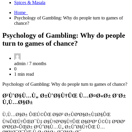
Spices & Masala
Home
Psychology of Gambling: Why do people turn to games of
chance?
Psychology of Gambling: Why do people
turn to games of chance?
admin /
7 months
0
1 min read
Psychology of Gambling: Why do people turn to games of chance?
Ø¹ÙˆØ§Ù…Ù„ Ø±ÙˆØ§Ù†ÛŒ Ù…Ø¤Ø«Ø± Ø¨Ø±
Ù‚Ù…Ø§Ø±
Ù‚Ù…Ø§Ø± ÛŒÚ©ÛŒ Ø§Ø² Ø±ÙØªØ§Ø±Ù‡Ø§ÛŒ
Ù¾ÛŒÚ†ÛŒØ¯Ù‡ Ø§Ù†Ø³Ø§Ù†ÛŒ Ø§Ø³Øª Ú©Ù‡ ØªØ­Øª
ØªØ£Ø«ÛŒØ± Ø¹ÙˆØ§Ù…Ù„ Ø±ÙˆØ§Ù†ÛŒ Ù…