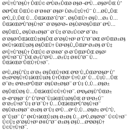
Ø¹Ù†ÙˆØ§Ù† ÛŒÚ© ØªÙØ±ÛŒØ­ Ø§Ø¬ØªÙ…Ø§Ø¹ÛŒ Ùˆ
Ø­ØªÛŒ ÛŒÚ© Ø¨Ø®Ø´ Ø§Ø² ÙØ±Ù‡Ù†Ú¯ Ù…Ø­Ù„ÛŒ
ØªÙ„Ù‚ÛŒ Ù…ÛŒâ€ŒØ´ÙˆØ¯. Ø§ÛŒÙ† Ø§Ù…Ø± Ù…
ÛŒâ€ŒØªÙˆØ§Ù†Ø¯ Ø¨Ø§Ø¹Ø« Ø§ÙØ²Ø§ÛŒØ´ ØªÙ…
Ø§ÛŒÙ„ Ø§ÙØ±Ø§Ø¯ Ø¨Ù‡ Ø´Ø±Ú©Øª Ø¯Ø±
Ø¨Ø§Ø²ÛŒâ€ŒÙ‡Ø§ÛŒ Ø´Ø§Ù†Ø³ Ø´ÙˆØ¯ØŒ Ø²ÛŒØ±Ø§
Ø¢Ù†â€ŒÙ‡Ø§ Ø§ÛŒÙ† ÙØ¹Ø§Ù„ÛŒØª Ø±Ø§ Ø¨Ù‡
Ø¹Ù†ÙˆØ§Ù† ÛŒÚ© Ø¨Ø®Ø´ Ø·Ø¨ÛŒØ¹ÛŒ Ø§Ø²
Ø²Ù†Ø¯Ú¯ÛŒ Ø±ÙˆØ²Ù…Ø±Ù‡ Ø®ÙˆØ¯ Ù…
ÛŒâ€ŒØ¨ÛŒÙ†Ù†Ø¯.
Ø¹Ù„Ø§ÙˆÙ‡ Ø¨Ø± Ø§ÛŒÙ†ØŒ ØªØ¨Ù„ÛŒØºØ§Øª Ùˆ
Ø±Ø³Ø§Ù†Ù‡â€ŒÙ‡Ø§ Ù†ÛŒØ² Ù†Ù‚Ø´ Ù…Ù‡Ù…ÛŒ
Ø¯Ø± ØªØ±ØºÛŒØ¨ Ø§ÙØ±Ø§Ø¯ Ø¨Ù‡ Ù‚Ù…Ø§Ø±
Ø§ÛŒÙØ§ Ù…ÛŒâ€ŒÚ©Ù†Ù†Ø¯. ØªØµØ§ÙˆÛŒØ±
Ø¬Ø°Ø§Ø¨ Ùˆ ÙˆØ¹Ø¯Ù‡â€ŒÙ‡Ø§ÛŒ Ø¨Ø²Ø±Ú¯
Ø¨Ø±Ù†Ø¯Ù‡ Ø´Ø¯Ù† Ù…ÛŒâ€ŒØªÙˆØ§Ù†Ø¯
Ø§ÙØ±Ø§Ø¯ Ø±Ø§ Ø¨Ù‡ Ø³Ù…Øª Ù‚Ù…Ø§Ø± Ø³ÙˆÙ‚
Ø¯Ù‡Ø¯ Ùˆ Ø¢Ù†â€ŒÙ‡Ø§ Ø±Ø§ Ù…ØªÙ‚Ø§Ø¹Ø¯ Ú©Ù†Ø¯
Ú©Ù‡ Ø´Ø§Ù†Ø³ Ø®ÙˆØ¯ Ø±Ø§ Ø§Ù…ØªØ­Ø§Ù†
Ú©Ù†Ù†Ø¯.