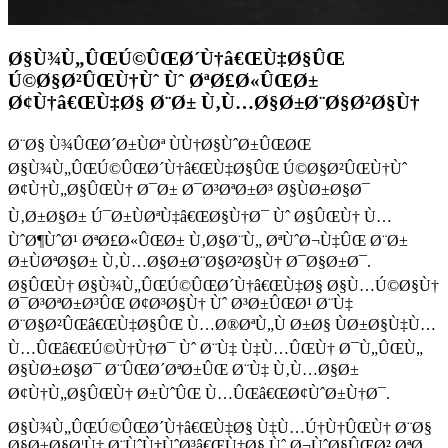
Ø§Ù¾Ù„ÛŒÚ©ÛŒØ´Ù†â€ŒÙ‡Ø§ÛŒ
Ú©Ø§Ø²ÛŒÙ†Ùˆ Ùˆ ØªØ£Ø«ÛŒØ±
Ø¢Ù†â€ŒÙ‡Ø§ Ø¨Ø± Ù‚Ù…Ø§Ø±Ø¨Ø§Ø²Ø§Ù†
Ø¨Ø§ Ù¾ÛŒØ´Ø±ÙØª ÙÙ†Ø§ÙˆØ±ÛŒØŒ
Ø§Ù¾Ù„ÛŒÚ©ÛŒØ´Ù†â€ŒÙ‡Ø§ÛŒ Ú©Ø§Ø²ÛŒÙ†Ùˆ
Ø¢Ù†Ù„Ø§ÛŒÙ† Ø¯Ø± Ø¯Ø³ØªØ±Ø³ Ø§ÙØ±Ø§Ø¯
Ù‚Ø±Ø§Ø± Ú¯Ø±ÙØªÙ‡â€ŒØ§Ù†Ø¯ Ùˆ Ø§ÛŒÙ† Ù…
ÙˆØ¶ÙˆØ¹ ØªØ£Ø«ÛŒØ± Ù‚Ø§Ø¨Ù„ ØªÙˆØ¬Ù‡ÛŒ Ø¨Ø±
Ø±ÙØªØ§Ø± Ù‚Ù…Ø§Ø±Ø¨Ø§Ø²Ø§Ù† Ø¯Ø§Ø±Ø¯.
Ø§ÛŒÙ† Ø§Ù¾Ù„ÛŒÚ©ÛŒØ´Ù†â€ŒÙ‡Ø§ Ø§Ù…Ú©Ø§Ù†
Ø¯Ø³ØªØ±Ø³ÛŒ Ø¢Ø³Ø§Ù† Ùˆ Ø³Ø±ÛŒØ¹ Ø¨Ù‡
Ø¨Ø§Ø²ÛŒâ€ŒÙ‡Ø§ÛŒ Ù…Ø®ØªÙ„Ù Ø±Ø§ ÙØ±Ø§Ù‡Ù…
Ù…ÛŒâ€ŒÚ©Ù†Ù†Ø¯ Ùˆ Ø¨Ù‡ Ù‡Ù…ÛŒÙ† Ø¯Ù„ÛŒÙ„
Ø§ÙØ±Ø§Ø¯ Ø¨ÛŒØ´ØªØ±ÛŒ Ø¨Ù‡ Ù‚Ù…Ø§Ø±
Ø¢Ù†Ù„Ø§ÛŒÙ† Ø±ÙˆÛŒ Ù…ÛŒâ€ŒØ¢ÙˆØ±Ù†Ø¯.
Ø§Ù¾Ù„ÛŒÚ©ÛŒØ´Ù†â€ŒÙ‡Ø§ Ù‡Ù…Ú†Ù†ÛŒÙ† Ø¨Ø§
Ø§Ø±Ø§Ø¦Ù‡ Ø¨ÙˆÙ†ÙˆØ³â€ŒÙ‡Ø§ Ùˆ Ø¬ÙˆØ§ÛŒØ² ØªØ