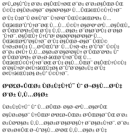
Ø¹Ù„Ø§ÙˆÙ‡ Ø¨Ø± Ø§ÛŒÙ†ØŒ Ø¯Ø± Ø´Ø±Ø§ÛŒØ·ÛŒ
Ú©Ù‡ Ø§ÙØ±Ø§Ø¯ Ø§Ø­Ø³Ø§Ø³ Ù…ÛŒâ€ŒÚ©Ù†Ù†Ø¯
Ø¨Ù‡ Ù‡Ø¯Ù Ø®ÙˆØ¯ Ù†Ø²Ø¯ÛŒÚ©â€ŒØªØ± Ù…
ÛŒâ€ŒØ´ÙˆÙ†Ø¯ØŒ Ù…Ù…Ú©Ù† Ø§Ø³Øª ØªÙ…Ø§ÛŒÙ„
Ø¨ÛŒØ´ØªØ±ÛŒ Ø¨Ù‡ Ù‚Ù…Ø§Ø± Ø¯Ø§Ø´ØªÙ‡ Ø¨Ø§Ø
´Ù†Ø¯. Ø§ÛŒÙ† Ù†ÙˆØ¹ Ø§Ø­Ø³Ø§Ø³Ø§Øª Ù…
ÛŒâ€ŒØªÙˆØ§Ù†Ø¯ Ø¨Ù‡ Ø§ÛŒØ¬Ø§Ø¯ ÛŒÚ©
Ú†Ø±Ø®Ù‡ Ù…Ø¹ÛŒÙˆØ¨ Ù…Ù†Ø¬Ø± Ø´ÙˆØ¯ Ú©Ù‡
Ø¯Ø± Ø¢Ù† Ù‚Ù…Ø§Ø±Ø¨Ø§Ø²Ø§Ù† Ø¨ÛŒØ´ØªØ± Ùˆ
Ø¨ÛŒØ´ØªØ± Ø´Ø±Ø·â€ŒØ¨Ù†Ø¯ÛŒ Ù…
ÛŒâ€ŒÚ©Ù†Ù†Ø¯ØŒ Ø¨Ù‡ Ø§Ù…ÛŒØ¯ Ø§ÛŒÙ†Ú©Ù‡
Ø´Ø§Ù†Ø³ Ø¢Ù†â€ŒÙ‡Ø§ Ø¯ÙˆØ¨Ø§Ø±Ù‡ Ø¨Ù‡
Ø¢Ù†â€ŒÙ‡Ø§ Ø±Ùˆ Ú©Ù†Ø¯.
ØªØ£Ø«ÛŒØ± ÙØ±Ù‡Ù†Ú¯ Ùˆ Ø¬Ø§Ù…Ø¹Ù‡
Ø¨Ø± Ù‚Ù…Ø§Ø±
ÙØ±Ù‡Ù†Ú¯ Ùˆ Ù…Ø­ÛŒØ· Ø§Ø¬ØªÙ…Ø§Ø¹ÛŒ
Ø§ÙØ±Ø§Ø¯ Ù†ÛŒØ² ØªØ£Ø«ÛŒØ± Ø²ÛŒØ§Ø¯ÛŒ Ø¨Ø±
Ø±ÙØªØ§Ø± Ù‚Ù…Ø§Ø±Ø¨Ø§Ø²Ø§Ù† Ø¯Ø§Ø±Ù†Ø¯. Ø¯Ø±
Ø¨Ø±Ø®ÛŒ Ø¬ÙˆØ§Ù…Ø¹ØŒ Ù‚Ù…Ø§Ø± Ø¨Ù‡