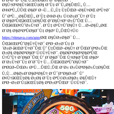
ØªØ¹Ø¯Ø¯ÛŒ Ù‚Ø±Ø§Ø± Ø¯Ø§Ø±Ø¯.
Ø§Ù†Ø³Ø§Ù†â€ŒÙ‡Ø§ Ø¨Ù‡ Ø¯Ù„Ø§ÛŒÙ„ Ù…
Ø®ØªÙ„ÙÛŒ Ø§Ø² Ø¬Ù…Ù„Ù‡ Ù‡ÛŒØ¬Ø§Ù†ØŒ ØªÙ†Ø´
Ùˆ ØªÙ…Ø§ÛŒÙ„ Ø¨Ù‡ Ø®Ø·Ø± Ú©Ø±Ø¯Ù† Ø¨Ù‡
Ø¨Ø§Ø²ÛŒâ€ŒÙ‡Ø§ÛŒ Ø´Ø§Ù†Ø³ Ø±ÙˆÛŒ Ù…
ÛŒâ€ŒØ¢ÙˆØ±Ù†Ø¯. Ø¨Ù‡ Ø¹Ù†ÙˆØ§Ù† Ù…Ø«Ø§Ù„ØŒ
Ø¨Ø§ Ø§Ø³ØªÙØ§Ø¯Ù‡ Ø§Ø² Ù„ÛŒÙ†Ú©
https://ritmava.com/app/
ØŒ Ø§ÙØ±Ø§Ø¯ Ù…
ÛŒâ€ŒØªÙˆØ§Ù†Ù†Ø¯ ØªØ¬Ø±Ø¨Ù‡ Ø
´Ø±Ø·â€ŒØ¨Ù†Ø¯ÛŒ Ùˆ Ù‡ÛŒØ¬Ø§Ù† Ø¨ÛŒØ´ØªØ±ÛŒ
Ø±Ø§ Ø§Ø­Ø³Ø§Ø³ Ú©Ù†Ù†Ø¯. Ø§Ø­Ø³Ø§Ø³Ø§ØªÛŒ
Ú†ÙˆÙ† Ø´Ø§Ø¯ÛŒ Ùˆ Ø´Ø§Ø¯ÛŒ Ù†Ø§Ø´ÛŒ Ø§Ø²
Ø¨Ø±Ù†Ø¯Ù‡ Ø´Ø¯Ù† Ù…ÛŒâ€ŒØªÙˆØ§Ù†Ø¯
ØªØ£Ø«ÛŒØ± Ø¹Ù…ÛŒÙ‚ÛŒ Ø¨Ø± Ø±ÙØªØ§Ø±Ù‡Ø§ÛŒ
Ù‚Ù…Ø§Ø±Ø¨Ø§Ø²Ø§Ù† Ø¨Ú¯Ø°Ø§Ø±Ø¯ Ùˆ
Ø¢Ù†â€ŒÙ‡Ø§ Ø±Ø§ Ø¨Ù‡ ØªÚ©Ø±Ø§Ø± Ø§ÛŒÙ†
ØªØ¬Ø±Ø¨Ù‡â€ŒÙ‡Ø§ ØªØ±ØºÛŒØ¨ Ú©Ù†Ø¯.