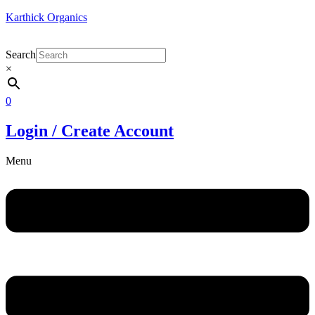
Karthick Organics
Search
×
0
Login / Create Account
Menu