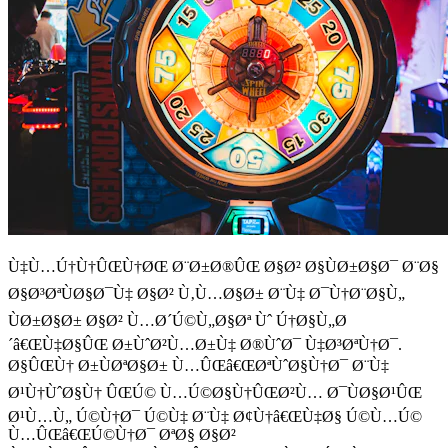
Ù‡Ù…Ú†Ù†ÛŒÙ†ØŒ Ø¨Ø±Ø®ÛŒ Ø§Ø² Ø§ÙØ±Ø§Ø¯ Ø¨Ø§
Ø§Ø³ØªÙØ§Ø¯Ù‡ Ø§Ø² Ù‚Ù…Ø§Ø± Ø¨Ù‡ Ø¯Ù†Ø¨Ø§Ù„
ÙØ±Ø§Ø± Ø§Ø² Ù…Ø´Ú©Ù„Ø§Øª Ùˆ Ú†Ø§Ù„Ø
´â€ŒÙ‡Ø§ÛŒ Ø±ÙˆØ²Ù…Ø±Ù‡ Ø®ÙˆØ¯ Ù‡Ø³ØªÙ†Ø¯.
Ø§ÛŒÙ† Ø±ÙØªØ§Ø± Ù…ÛŒâ€ŒØªÙˆØ§Ù†Ø¯ Ø¨Ù‡
Ø¹Ù†ÙˆØ§Ù† ÛŒÚ© Ù…Ú©Ø§Ù†ÛŒØ²Ù… Ø¯ÙØ§Ø¹ÛŒ
Ø¹Ù…Ù„ Ú©Ù†Ø¯ Ú©Ù‡ Ø¨Ù‡ Ø¢Ù†â€ŒÙ‡Ø§ Ú©Ù…Ú©
Ù…ÛŒâ€ŒÚ©Ù†Ø¯ ØªØ§ Ø§Ø²