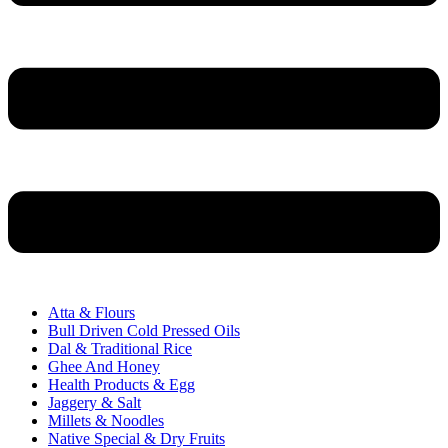
Atta & Flours
Bull Driven Cold Pressed Oils
Dal & Traditional Rice
Ghee And Honey
Health Products & Egg
Jaggery & Salt
Millets & Noodles
Native Special & Dry Fruits