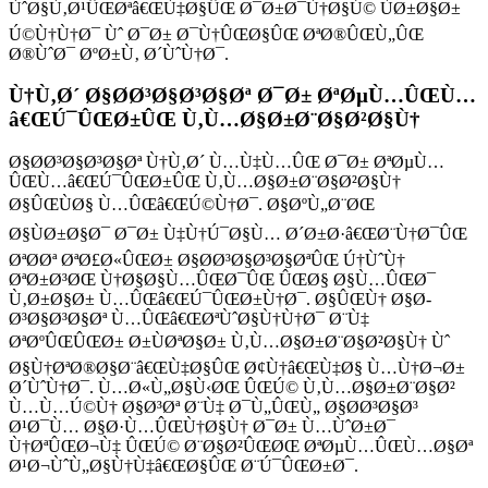
ÙˆØ§Ù‚Ø¹ÛŒØªâ€ŒÙ‡Ø§ÛŒ Ø¯Ø±Ø¯Ù†Ø§Ú© ÙØ±Ø§Ø±
Ú©Ù†Ù†Ø¯ Ùˆ Ø¯Ø± Ø¯Ù†ÛŒØ§ÛŒ ØªØ®ÛŒÙ„ÛŒ
Ø®ÙˆØ¯ ØºØ±Ù‚ Ø´ÙˆÙ†Ø¯.
Ù†Ù‚Ø´ Ø§Ø­Ø³Ø§Ø³Ø§Øª Ø¯Ø± ØªØµÙ…ÛŒÙ…
â€ŒÚ¯ÛŒØ±ÛŒ Ù‚Ù…Ø§Ø±Ø¨Ø§Ø²Ø§Ù†
Ø§Ø­Ø³Ø§Ø³Ø§Øª Ù†Ù‚Ø´ Ù…Ù‡Ù…ÛŒ Ø¯Ø± ØªØµÙ…
ÛŒÙ…â€ŒÚ¯ÛŒØ±ÛŒ Ù‚Ù…Ø§Ø±Ø¨Ø§Ø²Ø§Ù†
Ø§ÛŒÙØ§ Ù…ÛŒâ€ŒÚ©Ù†Ø¯. Ø§ØºÙ„Ø¨ØŒ
Ø§ÙØ±Ø§Ø¯ Ø¯Ø± Ù‡Ù†Ú¯Ø§Ù… Ø´Ø±Ø·â€ŒØ¨Ù†Ø¯ÛŒ
ØªØ­Øª ØªØ£Ø«ÛŒØ± Ø§Ø­Ø³Ø§Ø³Ø§ØªÛŒ Ú†ÙˆÙ†
ØªØ±Ø³ØŒ Ù†Ø§Ø§Ù…ÛŒØ¯ÛŒ ÛŒØ§ Ø§Ù…ÛŒØ¯
Ù‚Ø±Ø§Ø± Ù…ÛŒâ€ŒÚ¯ÛŒØ±Ù†Ø¯. Ø§ÛŒÙ† Ø§Ø­
Ø³Ø§Ø³Ø§Øª Ù…ÛŒâ€ŒØªÙˆØ§Ù†Ù†Ø¯ Ø¨Ù‡
ØªØºÛŒÛŒØ± Ø±ÙØªØ§Ø± Ù‚Ù…Ø§Ø±Ø¨Ø§Ø²Ø§Ù† Ùˆ
Ø§Ù†ØªØ®Ø§Ø¨â€ŒÙ‡Ø§ÛŒ Ø¢Ù†â€ŒÙ‡Ø§ Ù…Ù†Ø¬Ø±
Ø´ÙˆÙ†Ø¯. Ù…Ø«Ù„Ø§Ù‹ØŒ ÛŒÚ© Ù‚Ù…Ø§Ø±Ø¨Ø§Ø²
Ù…Ù…Ú©Ù† Ø§Ø³Øª Ø¨Ù‡ Ø¯Ù„ÛŒÙ„ Ø§Ø­Ø³Ø§Ø³
Ø¹Ø¯Ù… Ø§Ø·Ù…ÛŒÙ†Ø§Ù† Ø¯Ø± Ù…ÙˆØ±Ø¯
Ù†ØªÛŒØ¬Ù‡ ÛŒÚ© Ø¨Ø§Ø²ÛŒØŒ ØªØµÙ…ÛŒÙ…Ø§Øª
Ø¹Ø¬ÙˆÙ„Ø§Ù†Ù‡â€ŒØ§ÛŒ Ø¨Ú¯ÛŒØ±Ø¯.