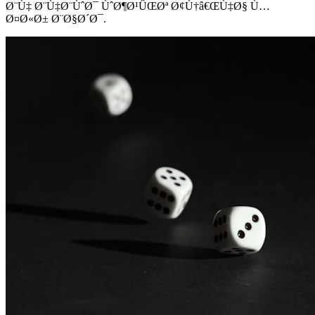
Ø¨Ù‡ Ø¨Ù‡Ø¨ÙˆØ¯ ÙˆØ¶Ø¹ÛŒØª Ø¢Ù†â€ŒÙ‡Ø§ Ù…
Ø¤Ø«Ø± Ø¨Ø§Ø´Ø¯.