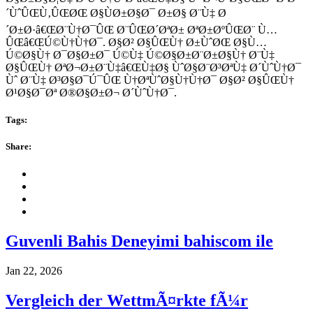
´ÙˆÛŒÙ‚ÛŒØŒ Ø§ÙØ±Ø§Ø¯ Ø±Ø§ Ø¨Ù‡ Ø
´Ø±Ø·â€ŒØ¨Ù†Ø¯ÛŒ Ø¨ÛŒØ´ØªØ± ØªØ±ØºÛŒØ¨ Ù…
ÛŒâ€ŒÚ©Ù†Ù†Ø¯. Ø§Ø² Ø§ÛŒÙ† Ø±ÙˆØŒ Ø§Ù…
Ú©Ø§Ù† Ø¯Ø§Ø±Ø¯ Ú©Ù‡ Ú©Ø§Ø±Ø¨Ø±Ø§Ù† Ø¨Ù‡
Ø§ÛŒÙ† ØªØ¬Ø±Ø¨Ù‡â€ŒÙ‡Ø§ ÙˆØ§Ø¨Ø³ØªÙ‡ Ø´ÙˆÙ†Ø¯
Ùˆ Ø¨Ù‡ Ø³Ø§Ø¯Ú¯ÛŒ Ù†ØªÙˆØ§Ù†Ù†Ø¯ Ø§Ø² Ø§ÛŒÙ†
Ø¹Ø§Ø¯Øª Ø®Ø§Ø±Ø¬ Ø´ÙˆÙ†Ø¯.
Tags:
Share:
Guvenli Bahis Deneyimi bahiscom ile
Jan 22, 2026
Vergleich der WettmÃ¤rkte fÃ¼r