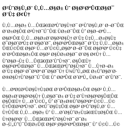
Ø¹ÙˆØ§Ù‚Ø¨ Ù‚Ù…Ø§Ø± Ùˆ Ø§Ø¹ØªÛŒØ§Ø¯
Ø¨Ù‡ Ø¢Ù†
Ù‚Ù…Ø§Ø± Ù…ÛŒâ€ŒØªÙˆØ§Ù†Ø¯ Ø¹ÙˆØ§Ù‚Ø¨ Ø¬Ø¯ÛŒ
Ø¨Ø±Ø§ÛŒ Ø²Ù†Ø¯Ú¯ÛŒ ÙØ±Ø¯ÛŒ Ùˆ Ø§Ø¬ØªÙ…
Ø§Ø¹ÛŒ Ù‚Ù…Ø§Ø±Ø¨Ø§Ø²Ø§Ù† Ø¨Ù‡ Ù‡Ù…Ø±Ø§Ù‡
Ø¯Ø§Ø´ØªÙ‡ Ø¨Ø§Ø´Ø¯. Ø§Ø¹ØªÛŒØ§Ø¯ Ø¨Ù‡ Ù‚Ù…Ø§Ø±
ÛŒÚ©ÛŒ Ø§Ø² Ù…Ø´Ú©Ù„Ø§Øª Ø¬Ø¯ÛŒ Ø§Ø³Øª Ú©Ù‡
Ø¨Ø³ÛŒØ§Ø±ÛŒ Ø§Ø² Ø§ÙØ±Ø§Ø¯ Ø¨Ø§ Ø¢Ù† Ù…
ÙˆØ§Ø¬Ù‡ Ù…ÛŒâ€ŒØ´ÙˆÙ†Ø¯. Ø§ÛŒÙ†
Ø§Ø¹ØªÛŒØ§Ø¯ Ù…ÛŒâ€ŒØªÙˆØ§Ù†Ø¯ Ù…Ù†Ø¬Ø±
Ø¨Ù‡ Ø§Ø² Ø¯Ø³Øª Ø¯Ø§Ø¯Ù† Ù¾ÙˆÙ„ØŒ Ø±ÙˆØ§Ø¨Ø·
Ø®Ø§Ù†ÙˆØ§Ø¯Ú¯ÛŒ Ùˆ Ø­ØªÛŒ Ø´ØºÙ„ ÙØ±Ø¯ Ø´ÙˆØ¯.
Ù…ØªØ£Ø³ÙØ§Ù†Ù‡ØŒ Ø¨Ø³ÛŒØ§Ø±ÛŒ Ø§Ø² Ù‚Ù…
Ø§Ø±Ø¨Ø§Ø²Ø§Ù† Ù‚Ø§Ø¯Ø± Ø¨Ù‡ Ø´Ù†Ø§Ø³Ø§ÛŒÛŒ
Ø§ÛŒÙ† Ù…Ø´Ú©Ù„ Ùˆ Ø¯Ø±Ø®ÙˆØ§Ø³Øª Ú©Ù…Ú©
Ù†ÛŒØ³ØªÙ†Ø¯. Ø¢Ú¯Ø§Ù‡ÛŒ Ø§Ø² Ø¹ÙˆØ§Ù‚Ø¨ Ù…
Ù†ÙÛŒ Ù‚Ù…Ø§Ø± Ùˆ Ù…Ø´Ø§ÙˆØ±Ù‡â€ŒÙ‡Ø§ÛŒ Ù…
Ù†Ø§Ø³Ø¨ Ù…ÛŒâ€ŒØªÙˆØ§Ù†Ø¯ Ø¯Ø±
Ø¬Ù„ÙˆÚ¯ÛŒØ±ÛŒ Ø§Ø² Ø§Ø¹ØªÛŒØ§Ø¯ Ùˆ Ú©Ù…Ú©