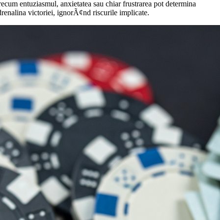
recum entuziasmul, anxietatea sau chiar frustrarea pot determina
alina victoriei, ignorÃ¢nd riscurile implicate.