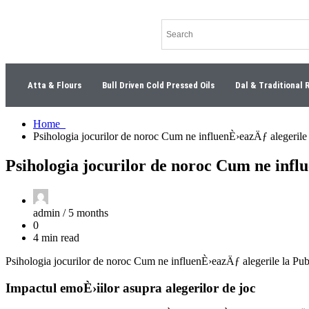
Atta & Flours
Bull Driven Cold Pressed Oils
Dal & Traditional 
Home
Psihologia jocurilor de noroc Cum ne influenÈ›eazÄƒ alegerile
Psihologia jocurilor de noroc Cum ne infl
admin /
5 months
0
4 min read
Psihologia jocurilor de noroc Cum ne influenÈ›eazÄƒ alegerile la Pu
Impactul emoÈ›iilor asupra alegerilor de joc