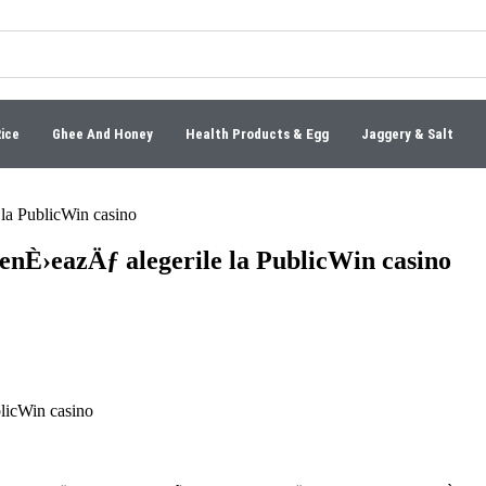
Rice
Ghee And Honey
Health Products & Egg
Jaggery & Salt
 la PublicWin casino
uenÈ›eazÄƒ alegerile la PublicWin casino
blicWin casino