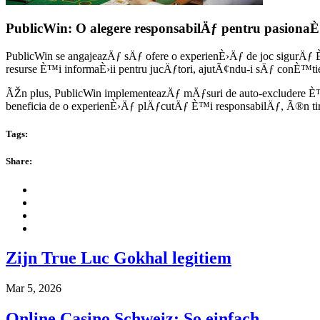
PublicWin: O alegere responsabilÄƒ pentru pasionaÈ›i
PublicWin se angajeazÄƒ sÄƒ ofere o experienÈ›Äƒ de joc sigurÄƒ È
resurse È™i informaÈ›ii pentru jucÄƒtori, ajutÃ¢ndu-i sÄƒ conÈ™tien
ÃŽn plus, PublicWin implementeazÄƒ mÄƒsuri de auto-excludere È™i limi
beneficia de o experienÈ›Äƒ plÄƒcutÄƒ È™i responsabilÄƒ, Ã®n timp
Tags:
Share:
Zijn True Luc Gokhal legitiem
Mar 5, 2026
Online Casino Schweiz: So einfach