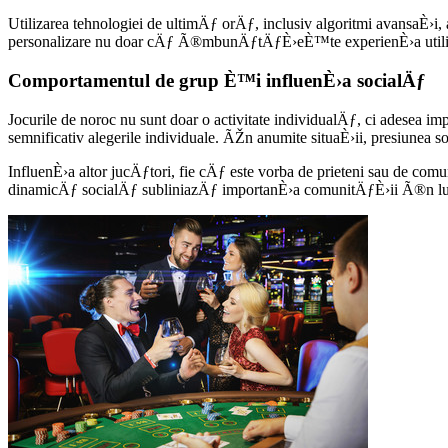
Utilizarea tehnologiei de ultimÄƒ orÄƒ, inclusiv algoritmi avansaÈ›i,
personalizare nu doar cÄƒ Ã®mbunÄƒtÄƒÈ›eÈ™te experienÈ›a utilizat
Comportamentul de grup È™i influenÈ›a socialÄƒ
Jocurile de noroc nu sunt doar o activitate individualÄƒ, ci adesea im
semnificativ alegerile individuale. ÃŽn anumite situaÈ›ii, presiunea so
InfluenÈ›a altor jucÄƒtori, fie cÄƒ este vorba de prieteni sau de 
dinamicÄƒ socialÄƒ subliniazÄƒ importanÈ›a comunitÄƒÈ›ii Ã®n lumea j