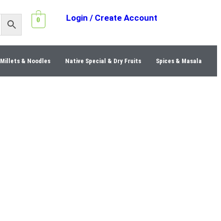
Login / Create Account
0
Millets & Noodles
Native Special & Dry Fruits
Spices & Masala