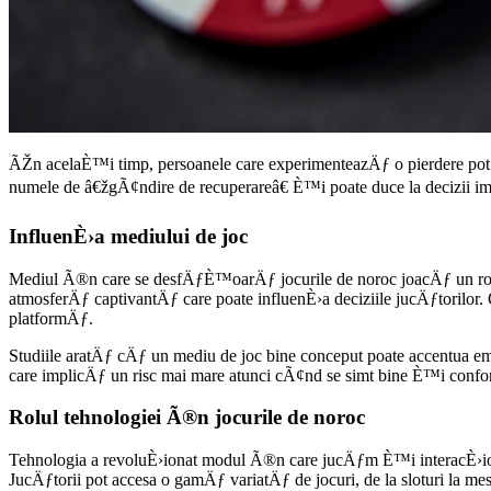
ÃŽn acelaÈ™i timp, persoanele care experimenteazÄƒ o pierdere pot 
numele de â€žgÃ¢ndire de recuperareâ€ È™i poate duce la decizii imp
InfluenÈ›a mediului de joc
Mediul Ã®n care se desfÄƒÈ™oarÄƒ jocurile de noroc joacÄƒ un rol 
atmosferÄƒ captivantÄƒ care poate influenÈ›a deciziile jucÄƒtorilor
platformÄƒ.
Studiile aratÄƒ cÄƒ un mediu de joc bine conceput poate accentua em
care implicÄƒ un risc mai mare atunci cÃ¢nd se simt bine È™i conforta
Rolul tehnologiei Ã®n jocurile de noroc
Tehnologia a revoluÈ›ionat modul Ã®n care jucÄƒm È™i interacÈ›ion
JucÄƒtorii pot accesa o gamÄƒ variatÄƒ de jocuri, de la sloturi la mes