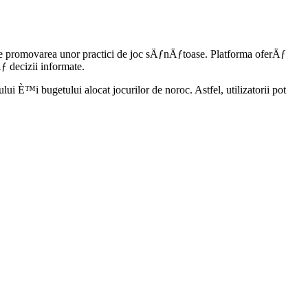
e promovarea unor practici de joc sÄƒnÄƒtoase. Platforma oferÄƒ
 decizii informate.
 È™i bugetului alocat jocurilor de noroc. Astfel, utilizatorii pot