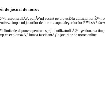
i de jocuri de noroc
™i responsabilÄƒ, punÃ¢nd accent pe protecÈ›ia utilizatorilor È™i p
tizeze impactul jocurilor de noroc asupra alegerilor lor È™i sÄƒ facÄƒ
te de depunere pentru a sprijini utilizatorii Ã®n gestionarea timpului
 ce exploreazÄƒ lumea fascinantÄƒ a jocurilor de noroc online.