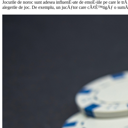
Jocurile de noroc sunt adesea influenÈ›ate de emoÈ›iile pe care le t
alegerile de joc. De exemplu, un jucÄƒtor care cÃ¢È™tigÄƒ o sumÄƒ s