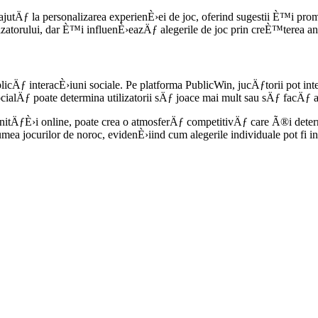
 ajutÄƒ la personalizarea experienÈ›ei de joc, oferind sugestii È™i pr
orului, dar È™i influenÈ›eazÄƒ alegerile de joc prin creÈ™terea ang
plicÄƒ interacÈ›iuni sociale. Pe platforma PublicWin, jucÄƒtorii pot in
cialÄƒ poate determina utilizatorii sÄƒ joace mai mult sau sÄƒ facÄƒ aleg
comunitÄƒÈ›i online, poate crea o atmosferÄƒ competitivÄƒ care Ã®i de
ocurilor de noroc, evidenÈ›iind cum alegerile individuale pot fi infl