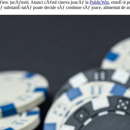
rÄƒiesc jucÄƒtorii. Atunci cÃ¢nd cineva joacÄƒ la
PublicWin
, emoÈ›ii p
ubstanÈ›ialÄƒ poate decide sÄƒ continue sÄƒ joace, alimentat de adren