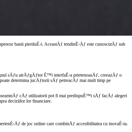
upereze banii pierduÈ›i. AceastÄƒ tendinÈ›Äƒ este cunoscutÄƒ sub
ignul sÄƒu atrÄƒgÄƒtor È™i interfaÈ›a prietenoasÄƒ, creeazÄƒ o
 poate determina jucÄƒtorii sÄƒ petreacÄƒ mai mult timp pe
nseamnÄƒ cÄƒ utilizatorii pot fi mai predispuÈ™i sÄƒ facÄƒ alegeri
a deciziilor lor financiare.
ienÈ›Äƒ de joc online care combinÄƒ accesibilitatea cu inovaÈ›ia.