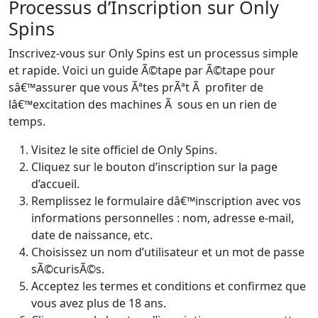
Processus d’Inscription sur Only
Spins
Inscrivez-vous sur Only Spins est un processus simple
et rapide. Voici un guide Ã©tape par Ã©tape pour
sâ€™assurer que vous Ãªtes prÃªt Ã profiter de
lâ€™excitation des machines Ã sous en un rien de
temps.
Visitez le site officiel de Only Spins.
Cliquez sur le bouton d’inscription sur la page
d’accueil.
Remplissez le formulaire dâ€™inscription avec vos
informations personnelles : nom, adresse e-mail,
date de naissance, etc.
Choisissez un nom d’utilisateur et un mot de passe
sÃ©curisÃ©s.
Acceptez les termes et conditions et confirmez que
vous avez plus de 18 ans.