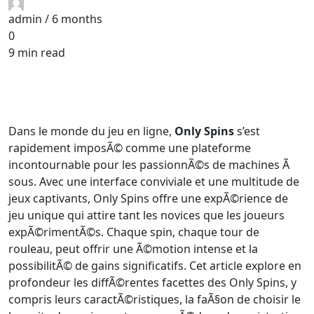
admin /
6 months
0
9 min read
Dans le monde du jeu en ligne,
Only Spins
s’est
rapidement imposÃ© comme une plateforme
incontournable pour les passionnÃ©s de machines Ã
sous. Avec une interface conviviale et une multitude de
jeux captivants, Only Spins offre une expÃ©rience de
jeu unique qui attire tant les novices que les joueurs
expÃ©rimentÃ©s. Chaque spin, chaque tour de
rouleau, peut offrir une Ã©motion intense et la
possibilitÃ© de gains significatifs. Cet article explore en
profondeur les diffÃ©rentes facettes des Only Spins, y
compris leurs caractÃ©ristiques, la faÃ§on de choisir le