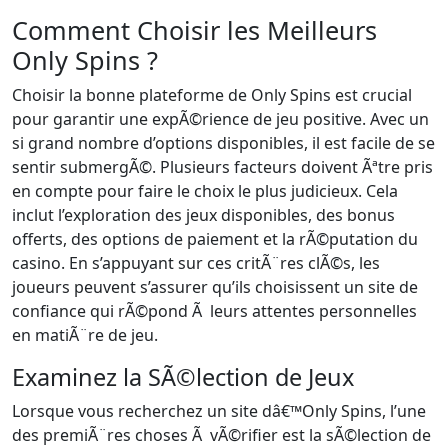
Comment Choisir les Meilleurs
Only Spins ?
Choisir la bonne plateforme de Only Spins est crucial
pour garantir une expÃ©rience de jeu positive. Avec un
si grand nombre d’options disponibles, il est facile de se
sentir submergÃ©. Plusieurs facteurs doivent Ãªtre pris
en compte pour faire le choix le plus judicieux. Cela
inclut l’exploration des jeux disponibles, des bonus
offerts, des options de paiement et la rÃ©putation du
casino. En s’appuyant sur ces critÃ¨res clÃ©s, les
joueurs peuvent s’assurer qu’ils choisissent un site de
confiance qui rÃ©pond Ã leurs attentes personnelles
en matiÃ¨re de jeu.
Examinez la SÃ©lection de Jeux
Lorsque vous recherchez un site dâ€™Only Spins, l’une
des premiÃ¨res choses Ã vÃ©rifier est la sÃ©lection de