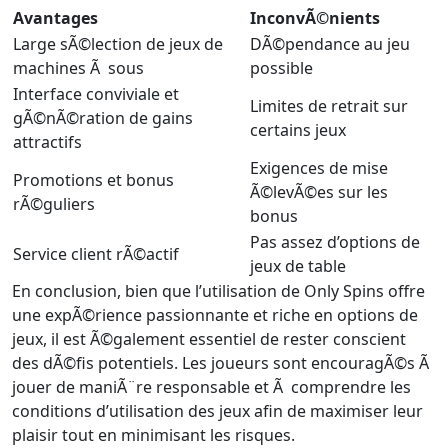
Avantages
InconvÃ©nients
Large sÃ©lection de jeux de
DÃ©pendance au jeu
machines Ã sous
possible
Interface conviviale et
Limites de retrait sur
gÃ©nÃ©ration de gains
certains jeux
attractifs
Exigences de mise
Promotions et bonus
Ã©levÃ©es sur les
rÃ©guliers
bonus
Pas assez d’options de
Service client rÃ©actif
jeux de table
En conclusion, bien que l’utilisation de Only Spins offre
une expÃ©rience passionnante et riche en options de
jeux, il est Ã©galement essentiel de rester conscient
des dÃ©fis potentiels. Les joueurs sont encouragÃ©s Ã
jouer de maniÃ¨re responsable et Ã comprendre les
conditions d’utilisation des jeux afin de maximiser leur
plaisir tout en minimisant les risques.