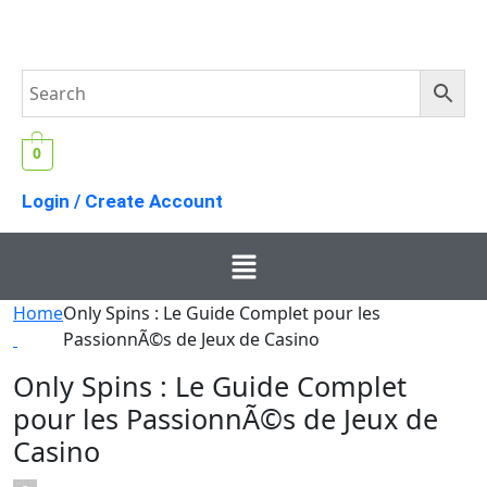
0
Login / Create Account
Home
Only Spins : Le Guide Complet pour les
PassionnÃ©s de Jeux de Casino
Only Spins : Le Guide Complet
pour les PassionnÃ©s de Jeux de
Casino