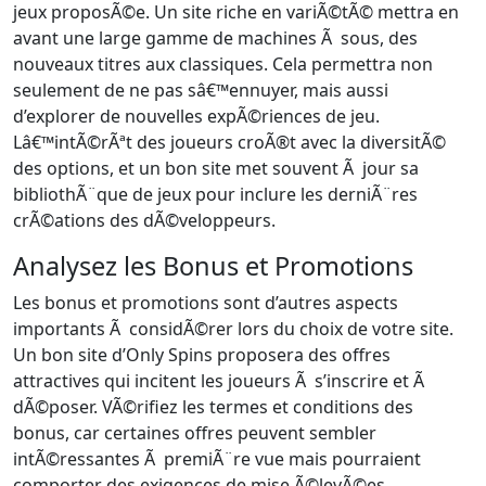
jeux proposÃ©e. Un site riche en variÃ©tÃ© mettra en
avant une large gamme de machines Ã sous, des
nouveaux titres aux classiques. Cela permettra non
seulement de ne pas sâ€™ennuyer, mais aussi
d’explorer de nouvelles expÃ©riences de jeu.
Lâ€™intÃ©rÃªt des joueurs croÃ®t avec la diversitÃ©
des options, et un bon site met souvent Ã jour sa
bibliothÃ¨que de jeux pour inclure les derniÃ¨res
crÃ©ations des dÃ©veloppeurs.
Analysez les Bonus et Promotions
Les bonus et promotions sont d’autres aspects
importants Ã considÃ©rer lors du choix de votre site.
Un bon site d’Only Spins proposera des offres
attractives qui incitent les joueurs Ã s’inscrire et Ã
dÃ©poser. VÃ©rifiez les termes et conditions des
bonus, car certaines offres peuvent sembler
intÃ©ressantes Ã premiÃ¨re vue mais pourraient
comporter des exigences de mise Ã©levÃ©es.