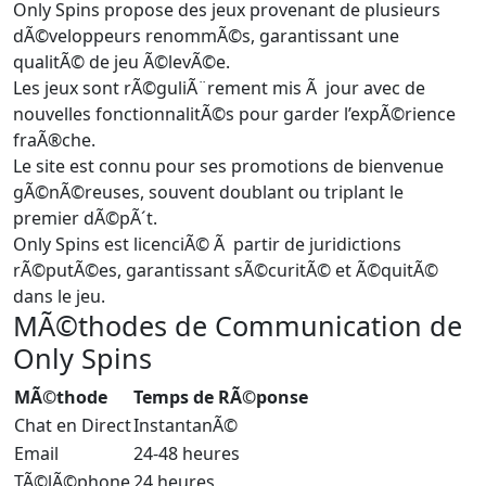
Only Spins propose des jeux provenant de plusieurs
dÃ©veloppeurs renommÃ©s, garantissant une
qualitÃ© de jeu Ã©levÃ©e.
Les jeux sont rÃ©guliÃ¨rement mis Ã jour avec de
nouvelles fonctionnalitÃ©s pour garder l’expÃ©rience
fraÃ®che.
Le site est connu pour ses promotions de bienvenue
gÃ©nÃ©reuses, souvent doublant ou triplant le
premier dÃ©pÃ´t.
Only Spins est licenciÃ© Ã partir de juridictions
rÃ©putÃ©es, garantissant sÃ©curitÃ© et Ã©quitÃ©
dans le jeu.
MÃ©thodes de Communication de
Only Spins
MÃ©thode
Temps de RÃ©ponse
Chat en Direct
InstantanÃ©
Email
24-48 heures
TÃ©lÃ©phone
24 heures