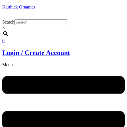
Karthick Organics
Search
×
0
Login / Create Account
Menu