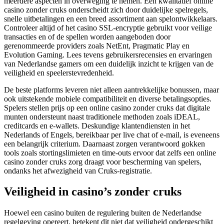
meerdere aspecten in overweging te nemen. Een kwalitatief online
casino zonder cruks onderscheidt zich door duidelijke spelregels,
snelle uitbetalingen en een breed assortiment aan spelontwikkelaars.
Controleer altijd of het casino SSL-encryptie gebruikt voor veilige
transacties en of de spellen worden aangeboden door
gerenommeerde providers zoals NetEnt, Pragmatic Play en
Evolution Gaming. Lees tevens gebruikersrecensies en ervaringen
van Nederlandse gamers om een duidelijk inzicht te krijgen van de
veiligheid en speelerstevredenheid.
De beste platforms leveren niet alleen aantrekkelijke bonussen, maar
ook uitstekende mobiele compatibiliteit en diverse betalingsopties.
Spelers stellen prijs op een online casino zonder cruks dat digitale
munten ondersteunt naast traditionele methoden zoals iDEAL,
creditcards en e-wallets. Deskundige klantendiensten in het
Nederlands of Engels, bereikbaar per live chat of e-mail, is eveneens
een belangrijk criterium. Daarnaast zorgen verantwoord gokken
tools zoals stortingslimieten en time-outs ervoor dat zelfs een online
casino zonder cruks zorg draagt voor bescherming van spelers,
ondanks het afwezigheid van Cruks-registratie.
Veiligheid in casino’s zonder cruks
Hoewel een casino buiten de regulering buiten de Nederlandse
regelgeving opereert, betekent dit niet dat veiligheid ondergeschikt