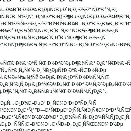
Ð¾Ð´Ð¸Ð¼Ð¾ Ð¿ÐµÑ€ÐµÐ¹Ñ‚Ð¸ Ð½Ð° ÑÐ°Ð¹Ñ‚ Ð¸
Ñ‚Ñ€Ð°Ñ†Ð¸Ñ”. Ð¡Ñ€Ð°Ð·Ñƒ Ð¶Ðµ Ð¿Ñ€ÐµÐ´Ð»Ð¾Ð¶Ð°Ñ‚
»Ð¸Ñ‡Ð½Ñ‹Ð¼Ð¸ Ð´Ð°Ð½Ð½Ñ‹Ð¼Ð¸, Ñ‚Ð°ÐºÐ¸Ð¼Ð¸ ÐºÐ°Ðº
½Ð¾Ð¹ Ð¿Ð¾Ñ‡Ñ‚Ñ‹ Ð¸ Ð´Ð°Ñ‚Ð° Ñ€Ð¾Ð¶Ð´ÐµÐ½Ð¸Ñ.
‡Ñ‚Ð¾ Ð´Ð»Ñ Ð¿Ð¾Ð´Ñ‚Ð²ÐµÑ€Ð¶Ð´ÐµÐ½Ð¸Ñ
° Ð½ÑƒÐ¶Ð½Ð¾ ÑƒÐºÐ°Ð·Ð°Ñ‚ÑŒ Ð¿Ñ€Ð°Ð²Ð¸Ð»ÑŒÐ½Ñ
¾Ð»ÑŒÐ·Ð¾Ð²Ð°Ñ‚ÑŒ Ð½Ð°Ð´ÐµÐ¶Ð½Ñ‹Ð¹ Ð¿Ð°Ñ€Ð¾Ð»Ñ
Ñ‹, Ñ†Ð¸Ñ„Ñ€Ñ‹ Ð¸ ÑÐ¿ÐµÑ†Ð¸Ð°Ð»ÑŒÐ½Ñ‹Ðµ
Ð¸Ñ‚ Ð¾Ð±Ñ‰ÑƒÑŽ Ð±ÐµÐ·Ð¾Ð¿Ð°ÑÐ½Ð¾ÑÑ‚ÑŒ
Ð°Ð¿Ð¸ÑˆÐ¸Ñ‚Ðµ Ð¿Ð°Ñ€Ð¾Ð»ÑŒ Ð½Ð° Ð¾Ñ‚Ð´ÐµÐ»ÑŒÐ
ÐµÐ¶Ð°Ñ‚ÑŒ Ð¿Ð¾Ñ‚ÐµÑ€ÑŒ Ð´Ð¾ÑÑ‚ÑƒÐ¿Ð°.
µÑ… Ð¿Ð¾Ð»ÐµÐ¹ Ð¸ ÑÐ¾Ð³Ð»Ð°ÑÐ¸Ñ Ñ
ÐºÐ½Ð¾Ð¿ÐºÑƒ “Ð—Ð°Ñ€ÐµÐ³Ð¸ÑÑ‚Ñ€Ð¸Ñ€Ð¾Ð²Ð°Ñ‚ÑŒÑÑ
Ð»ÐµÐºÑ‚Ñ€Ð¾Ð½Ð½Ð¾Ð¹ Ð¿Ð¾Ñ‡Ñ‚Ñ‹ Ð¿Ð¾ÑÑ‚ÑƒÐ¿Ð¸Ñ‚
ÐµÐ¹ ÑÑÑ‹Ð»ÐºÐ¾Ð¹. Ð•ÑÐ»Ð¸ Ð¿Ð¸ÑÑŒÐ¼Ð¾ Ð½Ðµ
Ð°Ð¿ÐºÑƒ “Ð¡Ð¿Ð°Ð¼”.