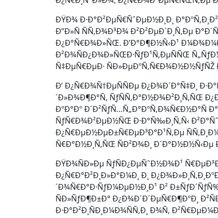
ÐŸÐ¾ Ð·Ð°Ð²ÐµÑ€ÑˆÐµÐ½Ð¸Ð¸ Ð°ÐºÑ‚Ð¸Ð
Ð”Ð»Ñ ÑÑ‚Ð¾Ð³Ð¾ Ð²Ð²ÐµÐ´Ð¸Ñ‚Ðµ Ð°Ð
Ð¿Ð°Ñ€Ð¾Ð»ÑŒ. Ð’Ð°Ð¶Ð½Ñ‹Ð¹ Ð¼Ð¾Ð¼Ðµ
Ð²Ð¾ÑÐ¿Ð¾Ð»ÑŒÐ·ÑƒÐ¹Ñ‚ÐµÑÑŒ Ñ„ÑƒÐ½
Ñ‡ÐµÑ€ÐµÐ· ÑÐ»ÐµÐºÑ‚Ñ€Ð¾Ð½Ð½ÑƒÑŽ 
Ð’ Ð¿Ñ€Ð¾Ñ†ÐµÑÑÐµ Ð¿Ð¾Ð´Ð°Ñ‡Ð¸ Ð·Ð°
´Ð»Ð¾Ð¶Ð°Ñ‚ ÑƒÑÑ‚Ð°Ð½Ð¾Ð²Ð¸Ñ‚ÑŒ Ð¿Ð
ÐºÐ°Ðº Ð´Ð²ÑƒÑ…Ñ„Ð°ÐºÑ‚Ð¾Ñ€Ð½Ð°Ñ Ð°Ñ
ÑƒÑ€Ð¾Ð²ÐµÐ½ÑŒ Ð·Ð°Ñ‰Ð¸Ñ‚Ñ‹ Ð²Ð°ÑˆÐ
Ð¿Ñ€ÐµÐ½ÐµÐ±Ñ€ÐµÐ³Ð°Ð¹Ñ‚Ðµ ÑÑ‚Ð¸Ð¼
Ñ€Ð°Ð½Ð¸Ñ‚ÑŒ ÑÐ²Ð¾Ð¸ Ð´Ð°Ð½Ð½Ñ‹Ðµ Ð
ÐŸÐ¾ÑÐ»Ðµ ÑƒÑÐ¿ÐµÑˆÐ½Ð¾Ð¹ Ñ€ÐµÐ³Ð
Ð¿Ñ€Ð°Ð²Ð¸Ð»Ð°Ð¼Ð¸ Ð¸ Ð¿Ð¾Ð»Ð¸Ñ‚Ð¸Ð
´Ð¾Ñ€Ð°Ð·ÑƒÐ¼ÐµÐ½Ð¸Ð¹ Ð² Ð±ÑƒÐ´ÑƒÑ‰
ÑÐ»ÑƒÐ¶Ð±Ð° Ð¿Ð¾Ð´Ð´ÐµÑ€Ð¶ÐºÐ¸ Ð²
Ð·Ð°Ð²Ð¸ÑÐ¸Ð¼Ð¾ÑÑ‚Ð¸ Ð¾Ñ‚ Ð²Ñ€ÐµÐ¼Ð