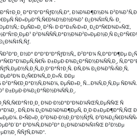
²Ð°Ñ†Ð¸Ð¸ Ð°ÐºÐºÐ°ÑƒÐ½Ñ‚Ð°, Ð¼Ð¾Ð¶Ð½Ð¾ Ð²Ð¾Ð¹Ñ‚Ð¸
´Ñ€ÐµÑ ÑÐ»ÐµÐºÑ‚Ñ€Ð¾Ð½Ð½Ð¾Ð¹ Ð¿Ð¾Ñ‡Ñ‚Ñ‹ Ð¸
Ð½Ñ‚: ÐµÑÐ»Ð¸ Ð²Ñ‹ Ð·Ð°Ð±Ñ‹Ð»Ð¸ Ð¿Ð°Ñ€Ð¾Ð»ÑŒ,
ÐºÑ†Ð¸ÐµÐ¹ Ð²Ð¾ÑÑÑ‚Ð°Ð½Ð¾Ð²Ð»ÐµÐ½Ð¸Ñ Ð¿Ð°Ñ€Ð
Ð¿Ð¾Ñ‡Ñ‚Ñƒ.
ÑÐ²ÐºÐ¸ Ð½Ð° Ð°ÐºÐºÐ°ÑƒÐ½Ñ‚, Ð²Ð°Ð¼ Ñ‚Ð°ÐºÐ¶Ðµ Ð
°Ñ€Ð°Ð¼ÐµÑ‚Ñ€Ñ‹ Ð±ÐµÐ·Ð¾Ð¿Ð°ÑÐ½Ð¾ÑÑ‚Ð¸, Ñ‚Ð°Ðº
ƒÑ‚ÐµÐ½Ñ‚Ð¸Ñ„Ð¸ÐºÐ°Ñ†Ð¸Ñ. Ð­Ñ‚Ð¾ Ð¿Ð¾Ð²Ñ‹ÑÐ¸Ñ‚
µÐ³Ð¾ Ð¿Ñ€Ð¾Ñ„Ð¸Ð»Ñ. ÐÐµ
 Ð²Ð°Ñ€Ð¸Ð°Ð½Ñ‚Ð¾Ð¼, ÐµÑÐ»Ð¸ Ñ…Ð¾Ñ‚Ð¸Ñ‚Ðµ ÑÐ¾Ñ
² Ð±ÐµÐ·Ð¾Ð¿Ð°ÑÐ½Ð¾ÑÑ‚Ð¸.
¸ÑÑ‚Ñ€Ð°Ñ†Ð¸Ð¸ Ð¾Ð·Ð½Ð°ÐºÐ¾Ð¼ÑŒÑ‚ÐµÑÑŒ Ñ
ºÐ°Ð¼Ð¸. Ð­Ñ‚Ð¾ Ð¿Ð¾Ð¼Ð¾Ð¶ÐµÑ‚ Ð¸Ð·Ð±ÐµÐ¶Ð°Ñ‚ÑŒ 
ÐµÐ¼. Ð•ÑÐ»Ð¸ Ð²Ð¾Ð·Ð½Ð¸ÐºÐ½ÑƒÑ‚ Ð²Ð¾Ð¿Ñ€Ð¾ÑÑ‹
ÑÐµÐ³Ð´Ð° Ð³Ð¾Ñ‚Ð¾Ð²Ð° Ð¿Ð¾Ð¼Ð¾Ñ‡ÑŒ Ð²Ð½Ðµ
µÐ½Ð¸ ÑÑƒÑ‚Ð¾Ðº.