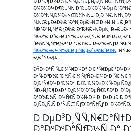
Ð’Ð°Ð¶Ð½Ð¾ Ð¾Ñ‚Ð¼ÐµÑ‚Ð¸Ñ‚ÑŒ, Ñ‡Ñ‚Ð¾
Ð¼Ð½Ð¾Ð¶ÐµÑÑ‚Ð²ÐµÐ½Ð½Ñ‹Ðµ Ð²Ð°Ñ€Ð
Ð½Ð°ÑÑ‚Ð¾Ð»ÑŒÐ½Ñ‹Ñ… Ð¸Ð³Ñ€, Ñ‡Ñ‚Ð¾
Ñ‚Ñ€ÐµÐ±Ð¾Ð²Ð°Ñ‚ÐµÐ»ÑŒÐ½Ñ‹Ñ… Ð¸Ð³Ñ€
ÑÐ°Ð¹Ñ‚Ñƒ Ð¿Ð¾Ð·Ð²Ð¾Ð»ÑÐµÑ‚ Ð±ÐµÐ
Ñ€Ð°Ð·Ð²Ð»ÐµÑ‡ÐµÐ½Ð¸Ñ. Ð ÐµÑÐ»Ð¸ Ð
´Ð¾ÑÑ‚ÑƒÐ¿Ð¾Ð¼, Ð½Ðµ Ð·Ð°Ð±ÑƒÐ´ÑŒ
Ñ€Ð°Ð±Ð¾Ñ‡ÐµÐµ ÑÐµÐ³Ð¾Ð´Ð½Ñ
, ÑÑ
Ð¸Ð³Ñ€Ðµ.
ÐŸÐ»Ð°Ñ‚Ñ„Ð¾Ñ€Ð¼Ð° Ð·Ð°Ñ€ÐµÐºÐ¾Ð¼Ð
Ð²Ñ‹Ð³Ð¾Ð´Ð½Ñ‹Ð¼ ÑƒÑÐ»Ð¾Ð²Ð¸ÑÐ¼ Ð
Ð¸Ð³Ñ€Ð¾ÐºÐ¾Ð². Ð£Ð´Ð¾Ð±Ð½Ñ‹Ðµ ÑÐ¿
ÑÐ»ÑƒÐ¶Ð±Ð° Ð¿Ð¾Ð´Ð´ÐµÑ€Ð¶ÐºÐ¸ Ð´ÐµÐ
ÐºÐ¾Ð¼Ñ„Ð¾Ñ€Ñ‚Ð½Ñ‹Ð¼ Ð¸ Ð±ÐµÐ·Ð·Ð°Ð±
Ð¸ÑÐ¿Ñ‹Ñ‚Ð°Ñ‚ÑŒ ÑƒÐ´Ð°Ñ‡Ñƒ Ð¸ Ð½Ð°Ñ
Ð ÐµÐ³Ð¸ÑÑ‚Ñ€Ð°Ñ†Ð
Ð°ÐºÐºÐ°ÑƒÐ½Ñ‚Ð° Ð