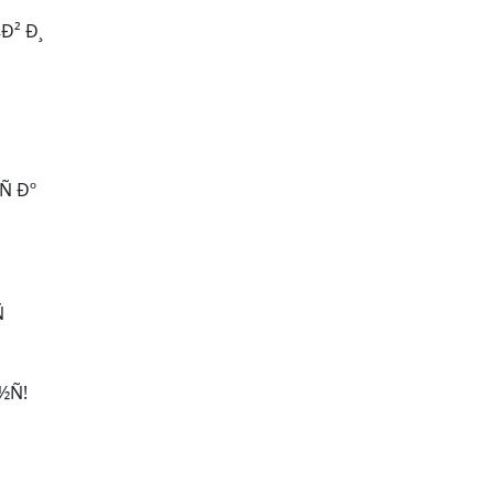
Ð² Ð¸
 Ðº

Ñ!