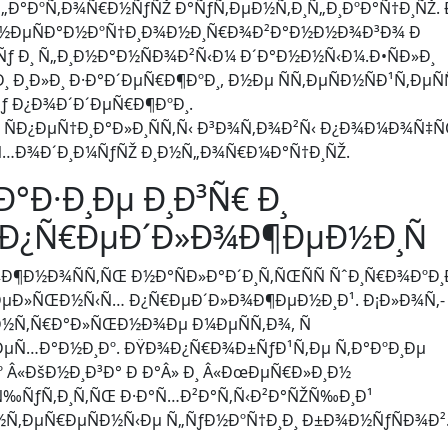
Ð°ÐºÑ‚Ð¾Ñ€Ð½ÑƒÑŽ Ð°ÑƒÑ‚ÐµÐ½Ñ‚Ð¸Ñ„Ð¸ÐºÐ°Ñ†Ð¸ÑŽ. 
Ð½ÐµÑÐ°Ð½ÐºÑ†Ð¸Ð¾Ð½Ð¸Ñ€Ð¾Ð²Ð°Ð½Ð½Ð¾Ð³Ð¾ Ð
‚Ñƒ Ð¸ Ñ„Ð¸Ð½Ð°Ð½ÑÐ¾Ð²Ñ‹Ð¼ Ð´Ð°Ð½Ð½Ñ‹Ð¼.Ð•ÑÐ»Ð¸
 Ð¸Ð»Ð¸ Ð·Ð°Ð´ÐµÑ€Ð¶ÐºÐ¸, Ð½Ðµ ÑÑ‚ÐµÑÐ½ÑÐ¹Ñ‚ÐµÑ
ƒ Ð¿Ð¾Ð´Ð´ÐµÑ€Ð¶ÐºÐ¸.
ÑÐ¿ÐµÑ†Ð¸Ð°Ð»Ð¸ÑÑ‚Ñ‹ Ð³Ð¾Ñ‚Ð¾Ð²Ñ‹ Ð¿Ð¾Ð¼Ð¾Ñ‡Ñ
Ñ…Ð¾Ð´Ð¸Ð¼ÑƒÑŽ Ð¸Ð½Ñ„Ð¾Ñ€Ð¼Ð°Ñ†Ð¸ÑŽ.
Ð·Ð¸Ðµ Ð¸Ð³Ñ€ Ð¸
Ð¿Ñ€ÐµÐ´Ð»Ð¾Ð¶ÐµÐ½Ð¸Ñ
¾Ð¶Ð½Ð¾ÑÑ‚ÑŒ Ð½Ð°ÑÐ»Ð°Ð´Ð¸Ñ‚ÑŒÑÑ ÑˆÐ¸Ñ€Ð¾ÐºÐ
ÐµÐ»ÑŒÐ½Ñ‹Ñ… Ð¿Ñ€ÐµÐ´Ð»Ð¾Ð¶ÐµÐ½Ð¸Ð¹. Ð¡Ð»Ð¾Ñ‚-
Ð½Ñ‚Ñ€Ð°Ð»ÑŒÐ½Ð¾Ðµ Ð¼ÐµÑÑ‚Ð¾, Ñ
µÑ…Ð°Ð½Ð¸Ðº. ÐŸÐ¾Ð¿Ñ€Ð¾Ð±ÑƒÐ¹Ñ‚Ðµ Ñ‚Ð°ÐºÐ¸Ðµ
º Â«ÐšÐ½Ð¸Ð³Ð° Ð Ð°Â» Ð¸ Â«ÐœÐµÑ€Ð»Ð¸Ð½
‰ÑƒÑ‚Ð¸Ñ‚ÑŒ Ð·Ð°Ñ…Ð²Ð°Ñ‚Ñ‹Ð²Ð°ÑŽÑ‰Ð¸Ð¹
Ð½Ñ‚ÐµÑ€ÐµÑÐ½Ñ‹Ðµ Ñ„ÑƒÐ½ÐºÑ†Ð¸Ð¸ Ð±Ð¾Ð½ÑƒÑÐ¾Ð²