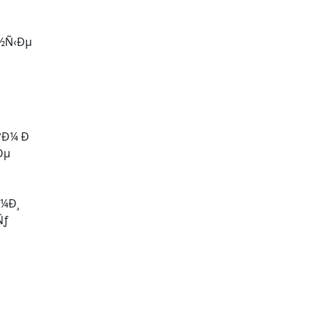
½Ñ‹Ðµ
°Ð¼ Ð
Ðµ
Ð¼Ð¸
Ñƒ