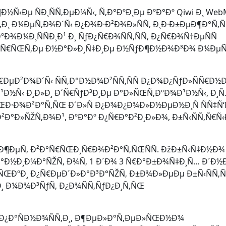
Ñ‹Ðµ ÑÐ¸ÑÑ‚ÐµÐ¼Ñ‹, Ñ‚Ð°ÐºÐ¸Ðµ ÐºÐ°Ðº Qiwi Ð¸ Web
­Ñ‚Ð¸ Ð¼ÐµÑ‚Ð¾Ð´Ñ‹ Ð¿Ð¾Ð·Ð²Ð¾Ð»ÑÑ‚ Ð¸Ð·Ð±ÐµÐ¶Ð°Ñ‚
¾Ð¼Ð¸ÑÑÐ¸Ð¹ Ð¸ ÑƒÐ¿Ñ€Ð¾ÑÑ‚ÑÑ‚ Ð¿Ñ€Ð¾Ñ†ÐµÑÑ
²ÐµÑ€ÑŒÑ‚Ðµ Ð½Ð°Ð»Ð¸Ñ‡Ð¸Ðµ Ð½ÑƒÐ¶Ð½Ð¾Ð³Ð¾ Ð¼Ðµ
ÐµÐ²Ð¾Ð´Ñ‹ ÑÑ‚Ð°Ð½Ð¾Ð²ÑÑ‚ÑÑ Ð¿Ð¾Ð¿ÑƒÐ»ÑÑ€Ð½
¾Ð¹Ð½Ñ‹ Ð¸Ð»Ð¸ Ð´Ñ€ÑƒÐ³Ð¸Ðµ Ð°Ð»ÑŒÑ‚ÐºÐ¾Ð¹Ð½Ñ‹, Ð¸
·Ð¾Ð²Ð°Ñ‚ÑŒ Ð´Ð»Ñ Ð¿Ð¾Ð¿Ð¾Ð»Ð½ÐµÐ½Ð¸Ñ ÑÑ‡Ñ‘Ñ
²Ð°Ð»ÑŽÑ‚Ð¾Ð¹, ÐºÐ°Ðº Ð¿Ñ€Ð°Ð²Ð¸Ð»Ð¾, Ð±Ñ‹ÑÑ‚Ñ€Ñ‹
Ð¶ÐµÑ‚ Ð²Ð°Ñ€ÑŒÐ¸Ñ€Ð¾Ð²Ð°Ñ‚ÑŒÑÑ. ÐžÐ±Ñ‹Ñ‡Ð½Ð¾
Ð°Ð½Ð¸Ð¼Ð°ÑŽÑ‚ Ð¾Ñ‚ 1 Ð´Ð¾ 3 Ñ€Ð°Ð±Ð¾Ñ‡Ð¸Ñ… Ð´Ð½Ð
ŒÐºÐ¸ Ð¿Ñ€ÐµÐ´Ð»Ð°Ð³Ð°ÑŽÑ‚ Ð±Ð¾Ð»ÐµÐµ Ð±Ñ‹ÑÑ‚Ñ
¸ Ð¼Ð¾Ð³ÑƒÑ‚ Ð¿Ð¾ÑÑ‚ÑƒÐ¿Ð¸Ñ‚ÑŒ
¾Ð¿Ð°ÑÐ½Ð¾ÑÑ‚Ð¸, Ð¶ÐµÐ»Ð°Ñ‚ÐµÐ»ÑŒÐ½Ð¾