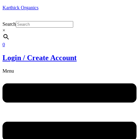
Karthick Organics
Search
×
0
Login / Create Account
Menu