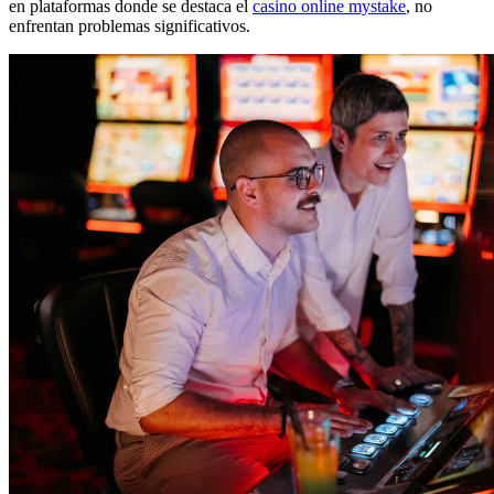
en plataformas donde se destaca el
casino online mystake
, no
enfrentan problemas significativos.