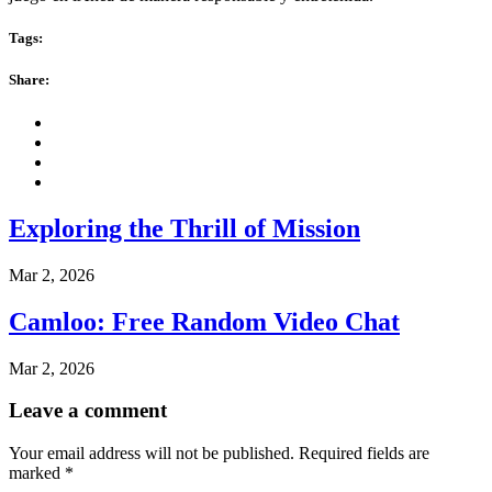
Tags:
Share:
Exploring the Thrill of Mission
Mar 2, 2026
Camloo: Free Random Video Chat
Mar 2, 2026
Leave a comment
Your email address will not be published.
Required fields are
marked
*