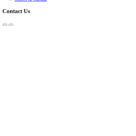
Contact Us
@2026 - Karthick Organics. All Rights Reserved