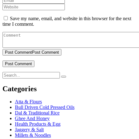
Save my name, email, and website in this browser for the next
time I comment.
Post Comment
Post Comment
Search
for:
Categories
Atta & Flours
Bull Driven Cold Pressed Oils
Dal & Traditional Rice
Ghee And Honey
Health Products & Egg
Jaggery & Salt
Millets & Noodles