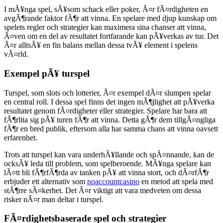
I mÃ¥nga spel, sÃ¥som schack eller poker, Ã¤r fÃ¤rdigheten en
avgÃ¶rande faktor fÃ¶r att vinna. En spelare med djup kunskap om
spelets regler och strategier kan maximera sina chanser att vinna,
Ã¤ven om en del av resultatet fortfarande kan pÃ¥verkas av tur. Det
Ã¤r alltsÃ¥ en fin balans mellan dessa tvÃ¥ element i spelens
vÃ¤rld.
Exempel pÃ¥ turspel
Turspel, som slots och lotterier, Ã¤r exempel dÃ¤r slumpen spelar
en central roll. I dessa spel finns det ingen mÃ¶jlighet att pÃ¥verka
resultatet genom fÃ¤rdigheter eller strategier. Spelare har bara att
fÃ¶rlita sig pÃ¥ turen fÃ¶r att vinna. Detta gÃ¶r dem tillgÃ¤ngliga
fÃ¶r en bred publik, eftersom alla har samma chans att vinna oavsett
erfarenhet.
Trots att turspel kan vara underhÃ¥llande och spÃ¤nnande, kan de
ocksÃ¥ leda till problem, som spelberoende. MÃ¥nga spelare kan
lÃ¤tt bli fÃ¶rfÃ¶rda av tanken pÃ¥ att vinna stort, och dÃ¤rfÃ¶r
erbjuder ett alternativ som
noaccountcasino
en metod att spela med
stÃ¶rre sÃ¤kerhet. Det Ã¤r viktigt att vara medveten om dessa
risker nÃ¤r man deltar i turspel.
FÃ¤rdighetsbaserade spel och strategier