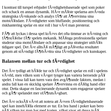
I kontrast till turspel erbjuder fÃ¤rdighetsbaserade spel som poker
och schack en annan dynamik. HÃ¤r mÃ¥ste spelarna anvÃ¤nda
strategiska tÃ¤nkande och analys fÃ¶r att Ã¶vervinna sina
motstÃ¥ndare. FÃ¤rdigheter som bluffande, positionering och
riskhantering spelar en stor roll i hur vÃ¤l man presterar.
FÃ¶r att lyckas i dessa spel krÃ¤vs det ofta timmar av trÃ¤ning och
fÃ¶rstÃ¥else fÃ¶r spelets mekanik. MÃ¥nga professionella spelare
studerar sina motstÃ¥ndare och anpassar sina strategier utifrÃ¥n
tidigare spel. Det Ã¤r alltsÃ¥ mÃ¶jligt att pÃ¥verka resultatet
genom att stÃ¤ndigt fÃ¶rbÃ¤ttra sina fÃ¤rdigheter och kunskaper.
Balansen mellan tur och fÃ¤rdighet
Det Ã¤r tydligt att bÃ¥de tur och fÃ¤rdighet spelar en roll i spelens
vÃ¤rld, men vilken som vÃ¤ger tyngre kan variera beroende pÃ¥
spelet. I vissa fall kan turen vara den avgÃ¶rande faktorn, medan i
andra fall kan en skicklig spelare Ã¶vervinna en dÃ¥lig hand eller
otur. Detta skapar en fascinerande dynamik som engagerar spelare
och gÃ¶r spelandet mer ofÃ¶rutsÃ¤gbart.
Det Ã¤r ocksÃ¥ vÃ¤rt att notera att Ã¤ven fÃ¤rdighetsbaserade
spel kan innehÃ¥lla element av tur. En bra hand i poker kan bero
pÃ¥ vilken tur man har med korten, vilket visar att dessa tvÃ¥