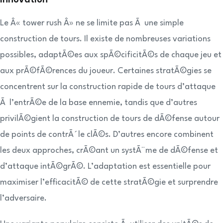
Innovation
Le Â« tower rush Â» ne se limite pas Ã une simple
construction de tours. Il existe de nombreuses variations
possibles, adaptÃ©es aux spÃ©cificitÃ©s de chaque jeu et
aux prÃ©fÃ©rences du joueur. Certaines stratÃ©gies se
concentrent sur la construction rapide de tours d’attaque
Ã l’entrÃ©e de la base ennemie, tandis que d’autres
privilÃ©gient la construction de tours de dÃ©fense autour
de points de contrÃ´le clÃ©s. D’autres encore combinent
les deux approches, crÃ©ant un systÃ¨me de dÃ©fense et
d’attaque intÃ©grÃ©. L’adaptation est essentielle pour
maximiser l’efficacitÃ© de cette stratÃ©gie et surprendre
l’adversaire.