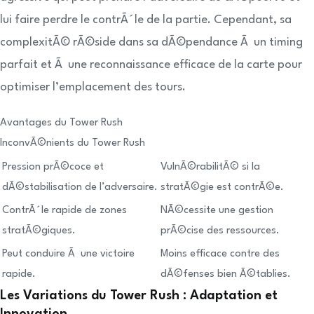
lui faire perdre le contrÃ´le de la partie. Cependant, sa
complexitÃ© rÃ©side dans sa dÃ©pendance Ã un timing
parfait et Ã une reconnaissance efficace de la carte pour
optimiser l’emplacement des tours.
Avantages du Tower Rush
InconvÃ©nients du Tower Rush
Pression prÃ©coce et
VulnÃ©rabilitÃ© si la
dÃ©stabilisation de l’adversaire.
stratÃ©gie est contrÃ©e.
ContrÃ´le rapide de zones
NÃ©cessite une gestion
stratÃ©giques.
prÃ©cise des ressources.
Peut conduire Ã une victoire
Moins efficace contre des
rapide.
dÃ©fenses bien Ã©tablies.
Les Variations du Tower Rush : Adaptation et