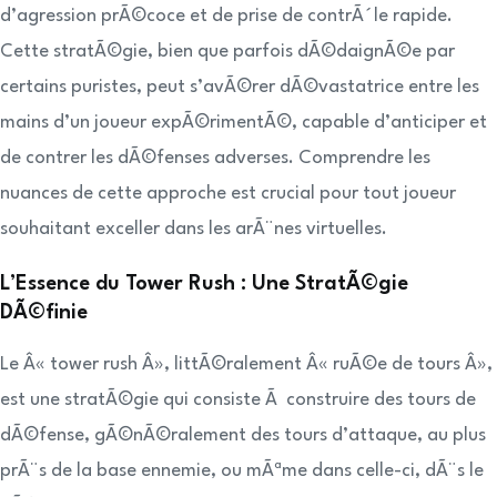
d’agression prÃ©coce et de prise de contrÃ´le rapide.
Cette stratÃ©gie, bien que parfois dÃ©daignÃ©e par
certains puristes, peut s’avÃ©rer dÃ©vastatrice entre les
mains d’un joueur expÃ©rimentÃ©, capable d’anticiper et
de contrer les dÃ©fenses adverses. Comprendre les
nuances de cette approche est crucial pour tout joueur
souhaitant exceller dans les arÃ¨nes virtuelles.
L’Essence du Tower Rush : Une StratÃ©gie
DÃ©finie
Le Â« tower rush Â», littÃ©ralement Â« ruÃ©e de tours Â»,
est une stratÃ©gie qui consiste Ã construire des tours de
dÃ©fense, gÃ©nÃ©ralement des tours d’attaque, au plus
prÃ¨s de la base ennemie, ou mÃªme dans celle-ci, dÃ¨s le