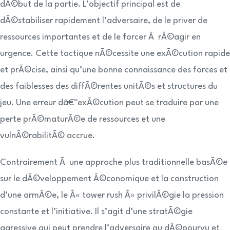
dÃ©but de la partie. L’objectif principal est de
dÃ©stabiliser rapidement l’adversaire, de le priver de
ressources importantes et de le forcer Ã rÃ©agir en
urgence. Cette tactique nÃ©cessite une exÃ©cution rapide
et prÃ©cise, ainsi qu’une bonne connaissance des forces et
des faiblesses des diffÃ©rentes unitÃ©s et structures du
jeu. Une erreur dâ€™exÃ©cution peut se traduire par une
perte prÃ©maturÃ©e de ressources et une
vulnÃ©rabilitÃ© accrue.
Contrairement Ã une approche plus traditionnelle basÃ©e
sur le dÃ©veloppement Ã©conomique et la construction
d’une armÃ©e, le Â« tower rush Â» privilÃ©gie la pression
constante et l’initiative. Il s’agit d’une stratÃ©gie
agressive qui peut prendre l’adversaire au dÃ©pourvu et