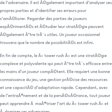
de l’adversaire. Il est Ã©galement important d’analyser ses
propres parties et d’identifier ses erreurs pour
s’amÃ©liorer. Regarder des parties de joueurs
expÃ©rimentÃ©s et Ã©tudier leur stratÃ©gie peuvent
Ã©galement Ãªtre trÃ¨s utiles. Un joueur occasionnel
trouvera que le nombre de possibilitÃ©s est infini.
En fin de compte, le Â« tower rush Â» est une stratÃ©gie
complexe et polyvalente qui peut Ãªtre trÃ¨s efficace entre
les mains d’un joueur compÃ©tent. Elle requiert une bonne
connaissance du jeu, une gestion prÃ©cise des ressources
et une capacitÃ© d’adaptation rapide. Cependant, avec
de l’entraÃ®nement et de la persÃ©vÃ©rance, tout joueur
peut apprendre Ã maÃ®triser l’art du Â« tower rush Â» et
Ã dominer ses adversaires.