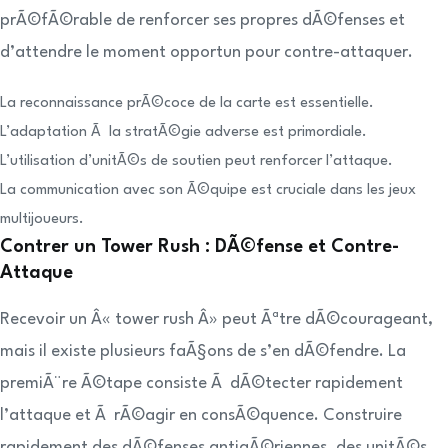
prÃ©fÃ©rable de renforcer ses propres dÃ©fenses et
d’attendre le moment opportun pour contre-attaquer.
La reconnaissance prÃ©coce de la carte est essentielle.
L’adaptation Ã la stratÃ©gie adverse est primordiale.
L’utilisation d’unitÃ©s de soutien peut renforcer l’attaque.
La communication avec son Ã©quipe est cruciale dans les jeux
multijoueurs.
Contrer un Tower Rush : DÃ©fense et Contre-
Attaque
Recevoir un Â« tower rush Â» peut Ãªtre dÃ©courageant,
mais il existe plusieurs faÃ§ons de s’en dÃ©fendre. La
premiÃ¨re Ã©tape consiste Ã dÃ©tecter rapidement
l’attaque et Ã rÃ©agir en consÃ©quence. Construire
rapidement des dÃ©fenses antiaÃ©riennes, des unitÃ©s