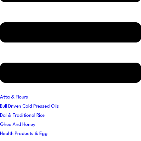
Atta & Flours
Bull Driven Cold Pressed Oils
Dal & Traditional Rice
Ghee And Honey
Health Products & Egg