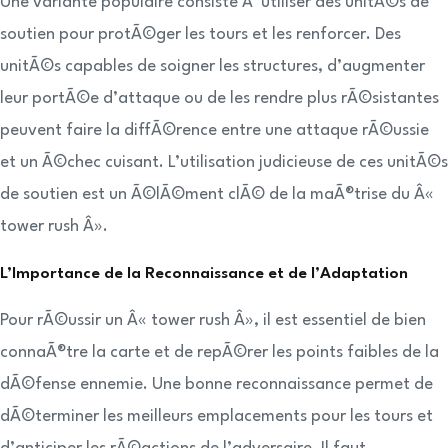
Une variante populaire consiste Ã utiliser des unitÃ©s de
soutien pour protÃ©ger les tours et les renforcer. Des
unitÃ©s capables de soigner les structures, d’augmenter
leur portÃ©e d’attaque ou de les rendre plus rÃ©sistantes
peuvent faire la diffÃ©rence entre une attaque rÃ©ussie
et un Ã©chec cuisant. L’utilisation judicieuse de ces unitÃ©s
de soutien est un Ã©lÃ©ment clÃ© de la maÃ®trise du Â«
tower rush Â».
L’Importance de la Reconnaissance et de l’Adaptation
Pour rÃ©ussir un Â« tower rush Â», il est essentiel de bien
connaÃ®tre la carte et de repÃ©rer les points faibles de la
dÃ©fense ennemie. Une bonne reconnaissance permet de
dÃ©terminer les meilleurs emplacements pour les tours et