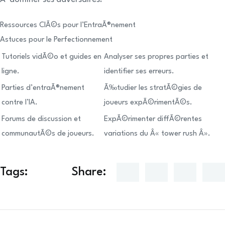
Ressources ClÃ©s pour l’EntraÃ®nement
Astuces pour le Perfectionnement
Tutoriels vidÃ©o et guides en
Analyser ses propres parties et
ligne.
identifier ses erreurs.
Parties d’entraÃ®nement
Ã‰tudier les stratÃ©gies de
contre l’IA.
joueurs expÃ©rimentÃ©s.
Forums de discussion et
ExpÃ©rimenter diffÃ©rentes
communautÃ©s de joueurs.
variations du Â« tower rush Â».
Tags:
Share: