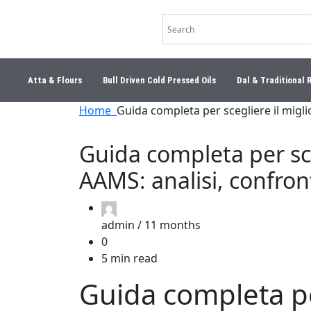
Atta & Flours
Bull Driven Cold Pressed Oils
Dal & Traditional 
Home
Guida completa per scegliere il migli
Guida completa per sce
AAMS: analisi, confront
admin /
11 months
0
5 min read
Guida completa per