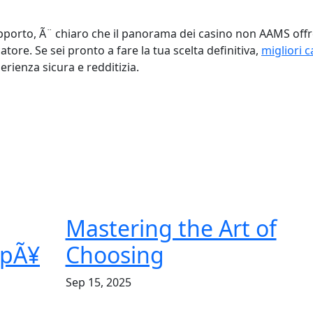
pporto, Ã¨ chiaro che il panorama dei casino non AAMS off
atore. Se sei pronto a fare la tua scelta definitiva,
migliori c
erienza sicura e redditizia.
Mastering the Art of
 pÃ¥
Choosing
Sep 15, 2025