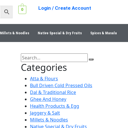
Login / Create Account
0
Millets & Noodles
Native Special & Dry Fruits
Spices & Masala
Categories
Atta & Flours
Bull Driven Cold Pressed Oils
Dal & Traditional Rice
Ghee And Honey
Health Products & Egg
Jaggery & Salt
Millets & Noodles
Native Special & Dry Fruits