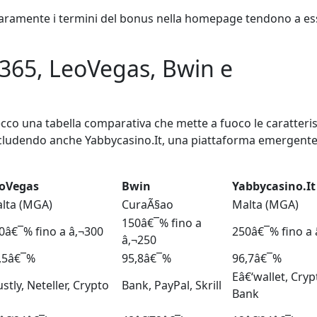
iaramente i termini del bonus nella homepage tendono a es
t365, LeoVegas, Bwin e
ecco una tabella comparativa che mette a fuoco le caratteri
includendo anche Yabbycasino.It, una piattaforma emergent
oVegas
Bwin
Yabbycasino.It
lta (MGA)
CuraÃ§ao
Malta (MGA)
150â€¯% fino a
0â€¯% fino a â‚¬300
250â€¯% fino a 
â‚¬250
,5â€¯%
95,8â€¯%
96,7â€¯%
Eâ€‘wallet, Cryp
ustly, Neteller, Crypto
Bank, PayPal, Skrill
Bank