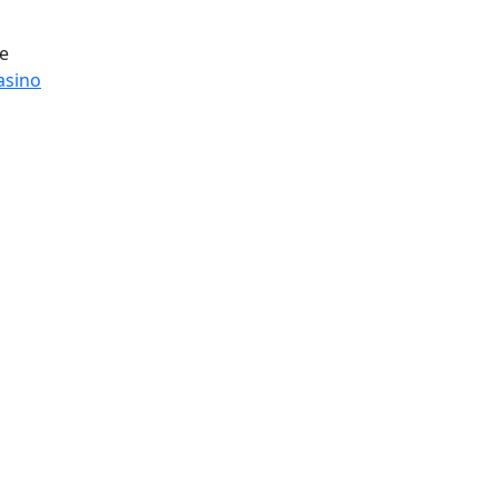
re
asino