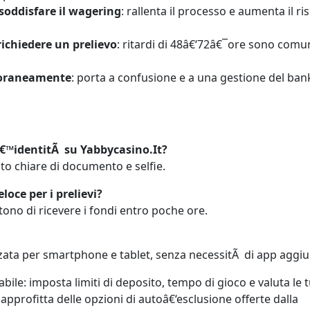
 soddisfare il wagering
: rallenta il processo e aumenta il ris
richiedere un prelievo
: ritardi di 48â€‘72â€¯ore sono comun
poraneamente
: porta a confusione e a una gestione del bank
â€™identitÃ su Yabbycasino.It?
oto chiare di documento e selfie.
oce per i prelievi?
tono di ricevere i fondi entro poche ore.
zzata per smartphone e tablet, senza necessitÃ di app aggiu
le: imposta limiti di deposito, tempo di gioco e valuta le 
 approfitta delle opzioni di autoâ€‘esclusione offerte dalla