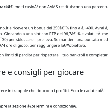
backâ€
: molti casinÃ² non AAMS restituiscono una percent
o.It e ricevere un bonus del 250â€¯% fino a â‚¬400. Avrai â
0x. Giocando a una slot con RTP del 96,7â€¯% e volatilitÃ me
0) per sbloccare il prelievo. Se mantieni una puntata medi
â€‘4 ore di gioco, per raggiungere lâ€™obiettivo.
 limiti di perdita per rispettare il tuo bankroll e completare
e e consigli per giocare
ere in trappole che riducono i profitti. Ecco le cadute piÃ¹
mpre la sezione â€œTermini e condizioniâ€.