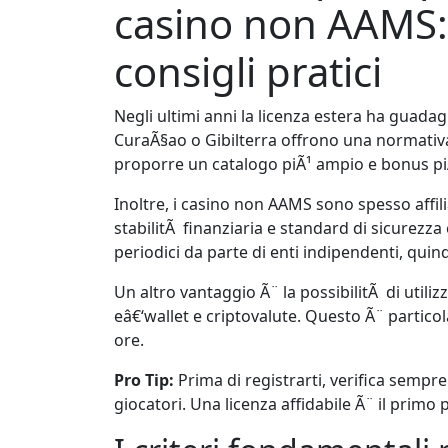
casino non AAMS: 
consigli pratici
Negli ultimi anni la licenza estera ha guadagn
CuraÃ§ao o Gibilterra offrono una normativa 
proporre un catalogo piÃ¹ ampio e bonus pi
Inoltre, i casino non AAMS sono spesso affil
stabilitÃ finanziaria e standard di sicurezza 
periodici da parte di enti indipendenti, quind
Un altro vantaggio Ã¨ la possibilitÃ di util
eâ€‘wallet e criptovalute. Questo Ã¨ partico
ore.
Pro Tip:
Prima di registrarti, verifica sempre 
giocatori. Una licenza affidabile Ã¨ il prim