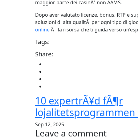
maggior parte dei casinÃ² non AAMS.
Dopo aver valutato licenze, bonus, RTP e su
soluzioni di alta qualitÃ per ogni tipo di gioc
online
Ã¨ la risorsa che ti guida verso un’esp
Tags:
Share:
10 expertrÃ¥d fÃ¶r
lojalitetsprogrammen
Sep 12, 2025
Leave a comment