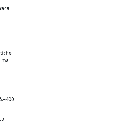
sere
stiche
e ma
â‚¬400
to,