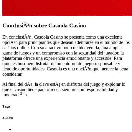
ConclusiÃ³n sobre Casoola Casino
En conclusiÃ³n, Casoola Casino se presenta como una excelente
opciÃ³n para principiantes que desean adentrarse en el mundo de los
casinos online. Con su atractivo bono de bienvenida, una amplia
gama de juegos y un compromiso con la seguridad del jugador, la
plataforma ofrece una experiencia emocionante y accesible. Para
quienes busquen disfrutar de un entorno de juego responsable y
lleno de oportunidades, Casoola es una opciÃ³n que merece la pena
considerar.
Al final del dÃ­a, la clave estÃ¡ en disfrutar del juego y explorar lo
que el casino tiene para ofrecer, siempre con responsabilidad y
moderaciÃ³n.
Tags:
Share: