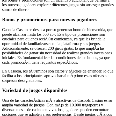
los bonos y promociones son un incentivo adicional que permite a
los nuevos jugadores explorar diferentes juegos sin arriesgar grandes
sumas de dinero.
Bonos y promociones para nuevos jugadores
Casoola Casino se destaca por su generoso bono de bienvenida, que
puede alcanzar hasta los 500 â‚¬. Este tipo de promociones son
cruciales para quienes reciÃ©n comienzan, ya que les brinda la
oportunidad de familiarizarse con la plataforma y sus juegos.
Adicionalmente, se ofrecen 200 giros gratis, lo que amplÃ­a las
posibilidades de ganar sin necesidad de realizar grandes inversiones
iniciales. Es fundamental leer las condiciones de los bonos, ya que
cada promociÃ³n tiene requisitos especÃ­ficos.
En Casoola, los tÃ©rminos son claros y fÃ¡ciles de entender, lo que
facilita a los principiantes aprovechar al mÃ¡ximo estas ofertas sin
sorpresas desagradables.
Variedad de juegos disponibles
Una de las caracterÃ­sticas mÃ¡s atractivas de Casoola Casino es su
amplia variedad de juegos. Con mÃ¡s de 10.000 tragaperras y
diversas mesas de casino en vivo, los jugadores pueden encontrar
opciones que se adapten a sus preferencias. Desde juegos clÃ¡sicos