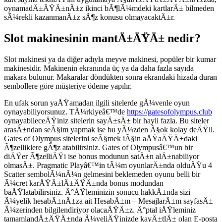
oynamadÄ±ÄŸÄ±nÄ±z ikinci bÃ¶lÃ¼mdeki kartlarÄ± bilmeden
sÃ¼rekli kazanmanÄ±z sÃ¶z konusu olmayacaktÄ±r.
Slot makinesinin mantÄ±ÄŸÄ± nedir?
Slot makinesi ya da diğer adıyla meyve makinesi, popüler bir kumar
makinesidir. Makinenin ekranında üç ya da daha fazla sayıda
makara bulunur. Makaralar döndükten sonra ekrandaki hizada duran
sembollere göre müşteriye ödeme yapılır.
En ufak sorun yaÅŸamadan ilgili sitelerde gÃ¼venle oyun
oynayabiliyorsunuz. TÃ¼rkiyeâ€™de
https://gatesofolympus.club
oynayabileceÄŸiniz sitelerin sayÄ±sÄ± bir hayli fazla. Bu siteler
arasÄ±ndan seÃ§im yapmak ise bu yÃ¼zden Ã§ok kolay deÄŸil.
Gates of Olympus sitelerini seÃ§mek iÃ§in aÅŸaÄŸÄ±daki
Ã¶zelliklere gÃ¶z atabilirsiniz. Gates of Olympusâ€™un bir
diÄŸer Ã¶zelliÄŸi ise bonus modunun satÄ±n alÄ±nabiliyor
olmasÄ±. Pragmatic Playâ€™in tÃ¼m oyunlarÄ±nda olduÄŸu 4
Scatter sembolÃ¼nÃ¼n gelmesini beklemeden oyunu belli bir
Ã¼cret karÅŸÄ±lÄ±ÄŸÄ±nda bonus modundan
baÅŸlatabilirsiniz. Ä°ÅŸleminizin sonucu hakkÄ±nda sizi
Ã¼yelik hesabÄ±nÄ±za ait HesabÄ±m – MesajlarÄ±m sayfasÄ±
Ã¼zerinden bilgilendiriyor olacaÄŸÄ±z. Ä°ptal iÅŸleminiz
tamamlandÄ±ÄŸÄ±nda Ã¼yeliÄŸinizde kayÄ±tlÄ± olan E-posta