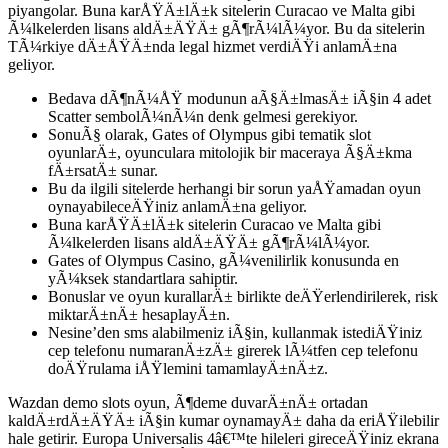
piyangolar. Buna karÅŸÄ±lÄ±k sitelerin Curacao ve Malta gibi
Ã¼lkelerden lisans aldÄ±ÄŸÄ± gÃ¶rÃ¼lÃ¼yor. Bu da sitelerin
TÃ¼rkiye dÄ±ÅŸÄ±nda legal hizmet verdiÄŸi anlamÄ±na
geliyor.
Bedava dÃ¶nÃ¼ÅŸ modunun aÃ§Ä±lmasÄ± iÃ§in 4 adet
Scatter sembolÃ¼nÃ¼n denk gelmesi gerekiyor.
SonuÃ§ olarak, Gates of Olympus gibi tematik slot
oyunlarÄ±, oyunculara mitolojik bir maceraya Ã§Ä±kma
fÄ±rsatÄ± sunar.
Bu da ilgili sitelerde herhangi bir sorun yaÅŸamadan oyun
oynayabileceÄŸiniz anlamÄ±na geliyor.
Buna karÅŸÄ±lÄ±k sitelerin Curacao ve Malta gibi
Ã¼lkelerden lisans aldÄ±ÄŸÄ± gÃ¶rÃ¼lÃ¼yor.
Gates of Olympus Casino, gÃ¼venilirlik konusunda en
yÃ¼ksek standartlara sahiptir.
Bonuslar ve oyun kurallarÄ± birlikte deÄŸerlendirilerek, risk
miktarÄ±nÄ± hesaplayÄ±n.
Nesine’den sms alabilmeniz iÃ§in, kullanmak istediÄŸiniz
cep telefonu numaranÄ±zÄ± girerek lÃ¼tfen cep telefonu
doÄŸrulama iÅŸlemini tamamlayÄ±nÄ±z.
Wazdan demo slots oyun, Ã¶deme duvarÄ±nÄ± ortadan
kaldÄ±rdÄ±ÄŸÄ± iÃ§in kumar oynamayÄ± daha da eriÅŸilebilir
hale getirir. Europa Universalis 4â€™te hileleri gireceÄŸiniz ekrana