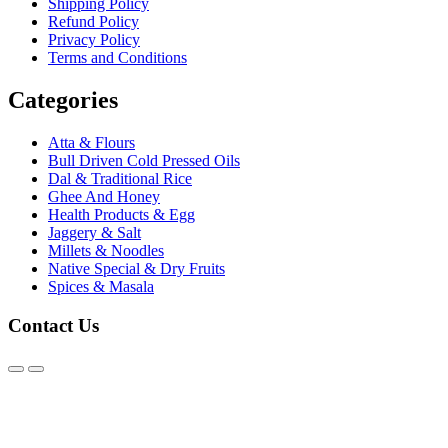
Shipping Policy
Refund Policy
Privacy Policy
Terms and Conditions
Categories
Atta & Flours
Bull Driven Cold Pressed Oils
Dal & Traditional Rice
Ghee And Honey
Health Products & Egg
Jaggery & Salt
Millets & Noodles
Native Special & Dry Fruits
Spices & Masala
Contact Us
@2026 - Karthick Organics. All Rights Reserved