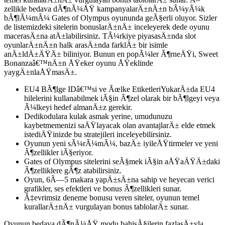
zellikle bedava dÃ¶nÃ¼ÅŸ kampanyalarÄ±nÄ±n bÃ¼yÃ¼k
bÃ¶lÃ¼mÃ¼ Gates of Olympus oyununda geÃ§erli oluyor. Sizler
de listemizdeki sitelerin bonuslarÄ±nÄ± inceleyerek dede oyunu
macerasÄ±na atÄ±labilirsiniz. TÃ¼rkiye piyasasÄ±nda slot
oyunlarÄ±nÄ±n halk arasÄ±nda farklÄ± bir isimle
anÄ±ldÄ±ÄŸÄ± biliniyor. Bunun en popÃ¼ler Ã¶rneÄŸi, Sweet
Bonanzaâ€™nÄ±n ÅŸeker oyunu ÅŸeklinde
yaygÄ±nlaÅŸmasÄ±.
EU4 BÃ¶lge IDâ€™si ve Ãœlke EtiketleriYukarÄ±da EU4
hilelerini kullanabilmek iÃ§in Ã¶zel olarak bir bÃ¶lgeyi veya
Ã¼lkeyi hedef almanÄ±z gerekir.
Dedikodulara kulak asmak yerine, umudunuzu
kaybetmemenizi saÄŸlayacak olan avantajlarÄ± elde etmek
istediÄŸinizde bu stratejileri inceleyebilirsiniz.
Oyunun yeni sÃ¼rÃ¼mÃ¼, bazÄ± iyileÅŸtirmeler ve yeni
Ã¶zellikler iÃ§eriyor.
Gates of Olympus sitelerini seÃ§mek iÃ§in aÅŸaÄŸÄ±daki
Ã¶zelliklere gÃ¶z atabilirsiniz.
Oyun, 6Ã—5 makara yapÄ±sÄ±na sahip ve heyecan verici
grafikler, ses efektleri ve bonus Ã¶zellikleri sunar.
Ã‡evrimsiz deneme bonusu veren siteler, oyunun temel
kurallarÄ±nÄ± vurgulayan bonus tablolarÄ± sunar.
Oyunun bedava dÃ¶nÃ¼ÅŸ modu bahisÃ§ilerin fazlasÄ±yla