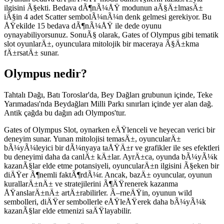
ilgisini Ã§ekti. Bedava dÃ¶nÃ¼ÅŸ modunun aÃ§Ä±lmasÄ±
iÃ§in 4 adet Scatter sembolÃ¼nÃ¼n denk gelmesi gerekiyor. Bu
ÅŸekilde 15 bedava dÃ¶nÃ¼ÅŸ ile dede oyunu
oynayabiliyorsunuz. SonuÃ§ olarak, Gates of Olympus gibi tematik
slot oyunlarÄ±, oyunculara mitolojik bir maceraya Ã§Ä±kma
fÄ±rsatÄ± sunar.
Olympus nedir?
Tahtalı Dağı, Batı Toroslar'da, Bey Dağları grubunun içinde, Teke
Yarımadası'nda Beydağları Milli Parkı sınırları içinde yer alan dağ.
Antik çağda bu dağın adı Olympos'tur.
Gates of Olympus Slot, oynarken eÄŸlenceli ve heyecan verici bir
deneyim sunar. Yunan mitolojisi temasÄ±, oyuncularÄ±
bÃ¼yÃ¼leyici bir dÃ¼nyaya taÅŸÄ±r ve grafikler ile ses efektleri
bu deneyimi daha da canlÄ± kÄ±lar. AyrÄ±ca, oyunda bÃ¼yÃ¼k
kazanÃ§lar elde etme potansiyeli, oyuncularÄ±n ilgisini Ã§eken bir
diÄŸer Ã¶nemli faktÃ¶rdÃ¼r. Ancak, bazÄ± oyuncular, oyunun
kurallarÄ±nÄ± ve stratejilerini Ã¶ÄŸrenerek kazanma
ÅŸanslarÄ±nÄ± artÄ±rabilirler. Ã–rneÄŸin, oyunun wild
sembolleri, diÄŸer sembollerle eÅŸleÅŸerek daha bÃ¼yÃ¼k
kazanÃ§lar elde etmenizi saÄŸlayabilir.