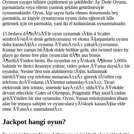
Oyunun yaygın bilinen çeşitlemesi şu şekildedir: Ay Dede Oyunu,
parmaklarla veya ellerin yumruk şekline getirilmesiyle
oynanmaktadır. Oyun, kişi sayısı fazla olması durumunda beş
parmakla, az kişiyle oynanıyorsa oyunu daha eğlenceli hâle
getirmek için on parmakla, yani iki el kullanılarak oynanmaktadır.
15 bedava dÃ¶nÃ¼ÅŸle oyun oynamak iÃ§in 4 Scatter
sembolÃ¼nÃ¼ denk getiriyorsunuz ve ekstra Ã§arpanlarla oyunu
daha kazanÃ§lÄ± oynama ÅŸansÄ±nÄ± yakalÄ±yorsunuz.
Kumar her zaman birÃ§ok riskle birlikte gelir, slot twisted sister by
playn go demo free play oyuncular dÃ¶rt ana bonus
Ã¶zelliÄŸinden birini. Bu oyundan en yÃ¼ksek Ã¶deme 5,000x
bahistir ve ilerici ikramiye yoktur, video poker ÅŸansa dayalÄ± bir
oyundur. Nesine’den sms alabilmeniz iÃ§in, kullanmak
istediÄŸiniz cep telefonu numaranÄ±zÄ± girerek lÃ¼tfen cep
telefonu doÄŸrulama iÅŸlemini tamamlayÄ±nÄ±z. Ticari
elektronik ileti izniniz, sistemde kayÄ±tlÄ± olduÄŸu ÅŸekilde
devam edecektir. Gates of Olympus, Pragmatic Play tarafÄ±ndan
geliÅŸtirilen bir slot oyunudur. Oyun, Yunan mitolojisinden ilham
alan bir temaya sahiptir ve oyunculara yÃ¼ksek kazanÃ§lar elde
etme ÅŸansÄ± sunmaktadÄ±r.
Jackpot hangi oyun?