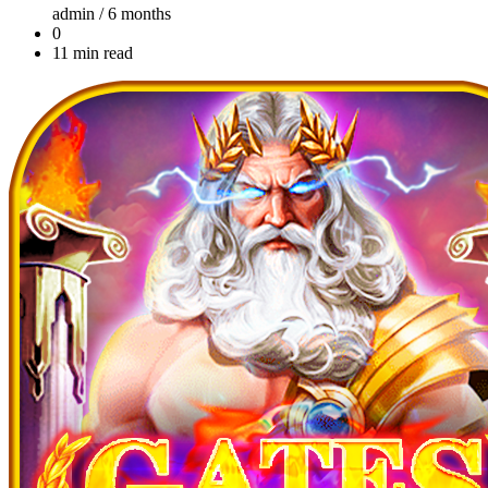
admin /
6 months
0
11 min read