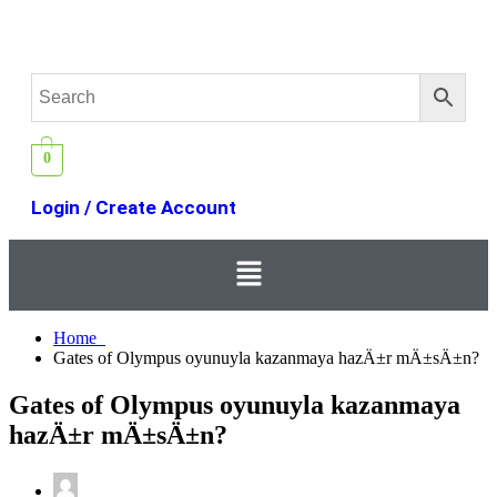
0
Login / Create Account
Home
Gates of Olympus oyunuyla kazanmaya hazÄ±r mÄ±sÄ±n?
Gates of Olympus oyunuyla kazanmaya
hazÄ±r mÄ±sÄ±n?