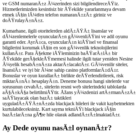
ve GSM numaranÄ±z Ã¼zerinden sizi bilgilendireceÄŸiz.
Hizmetlerimizden kesintisiz bir ÅŸekilde yararlanmaya devam
etmek iÃ§in lÃ¼tfen telefon numaranÄ±zÄ± giriniz ve
doÄŸrulayÄ±nÄ±z.
Kumarhane, ilgili otoritelerden aldÄ±ÄŸÄ± lisanslar ve
dÃ¼zenlemelerle oyuncularÄ±n gÃ¼venliÄŸini ve adil oyunu
garanti eder. AyrÄ±ca, oyuncularÄ±n kiÅŸisel ve finansal
bilgilerini korumak iÃ§in en son gÃ¼venlik teknolojilerini
kullanÄ±r. Para Ã§ekme iÅŸleminizin baÅŸarÄ±lÄ± bir
ÅŸekilde gerÃ§ekleÅŸmemesi halinde ilgili tutar yeniden Nesine
Ã¼yelik hesabÄ±nÄ±za aktarÄ±lacaktÄ±r. GÃ¼venilir siteler,
lisanslÄ± ve iyi bir Ã¼ne sahip casino platformlarÄ±dÄ±r.
Bonuslar ve oyun kurallarÄ± birlikte deÄŸerlendirilerek, risk
miktarÄ±nÄ± hesaplayÄ±n. Deneme bonusu hangi sitelerde var
sorusunun cevabÄ±, sitelerin resmi web sitelerindeki tablolarda
aÃ§Ä±kÃ§a belirtilmiÅŸtir. Åžans yÃ¼zdenizi artÄ±rmanÄ±zÄ±
saÄŸlayacak olan bazÄ± taktikleri
uyguladÄ±ÄŸÄ±nÄ±zda blackjack hileleri ile vakit kaybetmekten
kurtulabileceksiniz. Kart sayma tekniÄŸi blackjack iÃ§in
bazÄ±larÄ±na gÃ¶re hile olarak adlandÄ±rÄ±lmaktadÄ±r.
Ay Dede oyunu nasÄ±l oynanÄ±r?