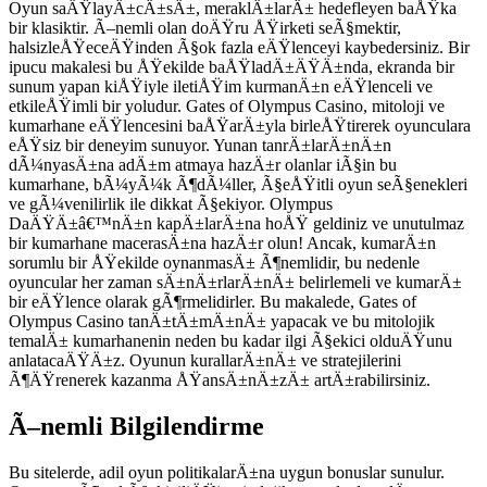
Oyun saÄŸlayÄ±cÄ±sÄ±, meraklÄ±larÄ± hedefleyen baÅŸka
bir klasiktir. Ã–nemli olan doÄŸru ÅŸirketi seÃ§mektir,
halsizleÅŸeceÄŸinden Ã§ok fazla eÄŸlenceyi kaybedersiniz. Bir
ipucu makalesi bu ÅŸekilde baÅŸladÄ±ÄŸÄ±nda, ekranda bir
sunum yapan kiÅŸiyle iletiÅŸim kurmanÄ±n eÄŸlenceli ve
etkileÅŸimli bir yoludur. Gates of Olympus Casino, mitoloji ve
kumarhane eÄŸlencesini baÅŸarÄ±yla birleÅŸtirerek oyunculara
eÅŸsiz bir deneyim sunuyor. Yunan tanrÄ±larÄ±nÄ±n
dÃ¼nyasÄ±na adÄ±m atmaya hazÄ±r olanlar iÃ§in bu
kumarhane, bÃ¼yÃ¼k Ã¶dÃ¼ller, Ã§eÅŸitli oyun seÃ§enekleri
ve gÃ¼venilirlik ile dikkat Ã§ekiyor. Olympus
DaÄŸÄ±â€™nÄ±n kapÄ±larÄ±na hoÅŸ geldiniz ve unutulmaz
bir kumarhane macerasÄ±na hazÄ±r olun! Ancak, kumarÄ±n
sorumlu bir ÅŸekilde oynanmasÄ± Ã¶nemlidir, bu nedenle
oyuncular her zaman sÄ±nÄ±rlarÄ±nÄ± belirlemeli ve kumarÄ±
bir eÄŸlence olarak gÃ¶rmelidirler. Bu makalede, Gates of
Olympus Casino tanÄ±tÄ±mÄ±nÄ± yapacak ve bu mitolojik
temalÄ± kumarhanenin neden bu kadar ilgi Ã§ekici olduÄŸunu
anlatacaÄŸÄ±z. Oyunun kurallarÄ±nÄ± ve stratejilerini
Ã¶ÄŸrenerek kazanma ÅŸansÄ±nÄ±zÄ± artÄ±rabilirsiniz.
Ã–nemli Bilgilendirme
Bu sitelerde, adil oyun politikalarÄ±na uygun bonuslar sunulur.