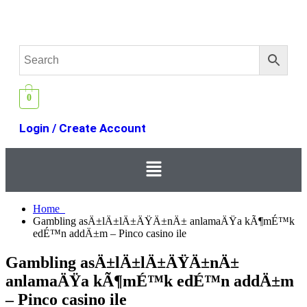
0
Login / Create Account
Home
Gambling asÄ±lÄ±lÄ±ÄŸÄ±nÄ± anlamaÄŸa kÃ¶mÉ™k
edÉ™n addÄ±m – Pinco casino ile
Gambling asÄ±lÄ±lÄ±ÄŸÄ±nÄ±
anlamaÄŸa kÃ¶mÉ™k edÉ™n addÄ±m
– Pinco casino ile