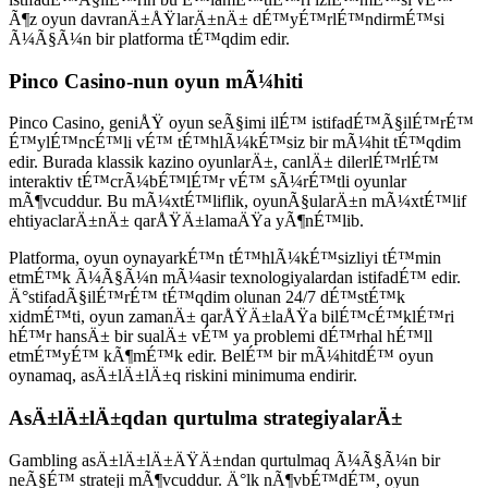
Ã¶z oyun davranÄ±ÅŸlarÄ±nÄ± dÉ™yÉ™rlÉ™ndirmÉ™si
Ã¼Ã§Ã¼n bir platforma tÉ™qdim edir.
Pinco Casino-nun oyun mÃ¼hiti
Pinco Casino, geniÅŸ oyun seÃ§imi ilÉ™ istifadÉ™Ã§ilÉ™rÉ™
É™ylÉ™ncÉ™li vÉ™ tÉ™hlÃ¼kÉ™siz bir mÃ¼hit tÉ™qdim
edir. Burada klassik kazino oyunlarÄ±, canlÄ± dilerlÉ™rlÉ™
interaktiv tÉ™crÃ¼bÉ™lÉ™r vÉ™ sÃ¼rÉ™tli oyunlar
mÃ¶vcuddur. Bu mÃ¼xtÉ™liflik, oyunÃ§ularÄ±n mÃ¼xtÉ™lif
ehtiyaclarÄ±nÄ± qarÅŸÄ±lamaÄŸa yÃ¶nÉ™lib.
Platforma, oyun oynayarkÉ™n tÉ™hlÃ¼kÉ™sizliyi tÉ™min
etmÉ™k Ã¼Ã§Ã¼n mÃ¼asir texnologiyalardan istifadÉ™ edir.
Ä°stifadÃ§ilÉ™rÉ™ tÉ™qdim olunan 24/7 dÉ™stÉ™k
xidmÉ™ti, oyun zamanÄ± qarÅŸÄ±laÅŸa bilÉ™cÉ™klÉ™ri
hÉ™r hansÄ± bir sualÄ± vÉ™ ya problemi dÉ™rhal hÉ™ll
etmÉ™yÉ™ kÃ¶mÉ™k edir. BelÉ™ bir mÃ¼hitdÉ™ oyun
oynamaq, asÄ±lÄ±lÄ±q riskini minimuma endirir.
AsÄ±lÄ±lÄ±qdan qurtulma strategiyalarÄ±
Gambling asÄ±lÄ±lÄ±ÄŸÄ±ndan qurtulmaq Ã¼Ã§Ã¼n bir
neÃ§É™ strateji mÃ¶vcuddur. Ä°lk nÃ¶vbÉ™dÉ™, oyun