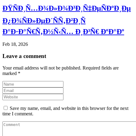
ÐŸÑÐ¸Ñ…Ð¾Ð»Ð¾Ð³Ð¸Ñ‡ÐµÑÐºÐ¸Ðµ
Ð¿Ð¾ÑÐ»ÐµÐ´ÑÑ‚Ð²Ð¸Ñ
Ð°Ð·Ð°Ñ€Ñ‚Ð½Ñ‹Ñ… Ð¸Ð³Ñ€ ÐºÐ°Ðº
Feb 18, 2026
Leave a comment
Your email address will not be published.
Required fields are
marked
*
Save my name, email, and website in this browser for the next
time I comment.