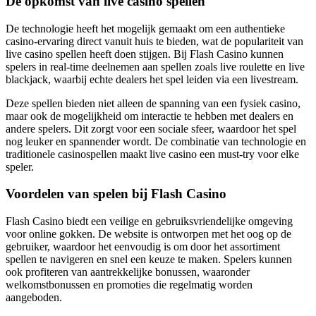
De opkomst van live casino spellen
De technologie heeft het mogelijk gemaakt om een authentieke
casino-ervaring direct vanuit huis te bieden, wat de populariteit van
live casino spellen heeft doen stijgen. Bij Flash Casino kunnen
spelers in real-time deelnemen aan spellen zoals live roulette en live
blackjack, waarbij echte dealers het spel leiden via een livestream.
Deze spellen bieden niet alleen de spanning van een fysiek casino,
maar ook de mogelijkheid om interactie te hebben met dealers en
andere spelers. Dit zorgt voor een sociale sfeer, waardoor het spel
nog leuker en spannender wordt. De combinatie van technologie en
traditionele casinospellen maakt live casino een must-try voor elke
speler.
Voordelen van spelen bij Flash Casino
Flash Casino biedt een veilige en gebruiksvriendelijke omgeving
voor online gokken. De website is ontworpen met het oog op de
gebruiker, waardoor het eenvoudig is om door het assortiment
spellen te navigeren en snel een keuze te maken. Spelers kunnen
ook profiteren van aantrekkelijke bonussen, waaronder
welkomstbonussen en promoties die regelmatig worden
aangeboden.