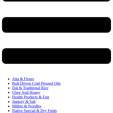
Atta & Flours
Bull Driven Cold Pressed Oils
Dal & Traditional Rice
Ghee And Honey
Health Products & Egg
Jaggery & Salt
Millets & Noodles
Native Special & Dry Fruits