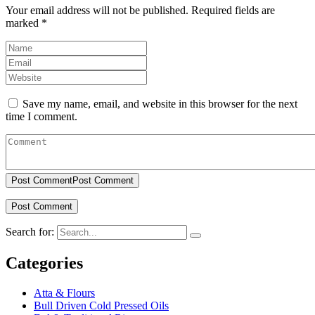
Your email address will not be published.
Required fields are
marked
*
Save my name, email, and website in this browser for the next
time I comment.
Post Comment
Post Comment
Search for:
Categories
Atta & Flours
Bull Driven Cold Pressed Oils