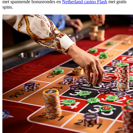
met spannende bonusrondes en
Netherland casino Flash
met gratis
spins.