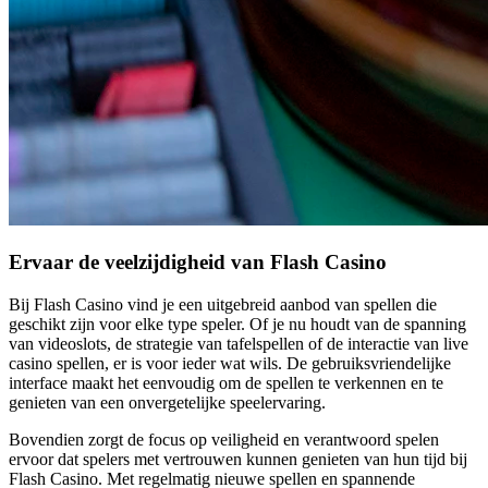
Ervaar de veelzijdigheid van Flash Casino
Bij Flash Casino vind je een uitgebreid aanbod van spellen die
geschikt zijn voor elke type speler. Of je nu houdt van de spanning
van videoslots, de strategie van tafelspellen of de interactie van live
casino spellen, er is voor ieder wat wils. De gebruiksvriendelijke
interface maakt het eenvoudig om de spellen te verkennen en te
genieten van een onvergetelijke speelervaring.
Bovendien zorgt de focus op veiligheid en verantwoord spelen
ervoor dat spelers met vertrouwen kunnen genieten van hun tijd bij
Flash Casino. Met regelmatig nieuwe spellen en spannende