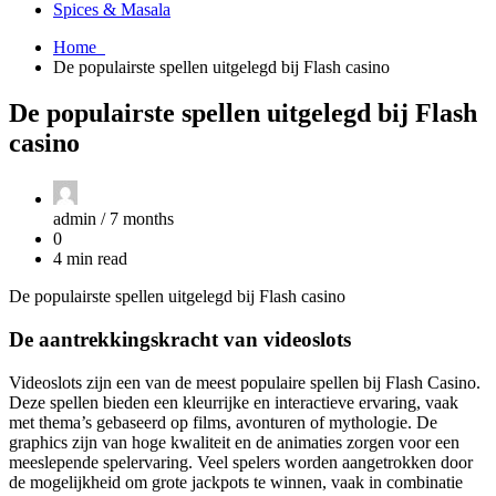
Spices & Masala
Home
De populairste spellen uitgelegd bij Flash casino
De populairste spellen uitgelegd bij Flash
casino
admin /
7 months
0
4 min read
De populairste spellen uitgelegd bij Flash casino
De aantrekkingskracht van videoslots
Videoslots zijn een van de meest populaire spellen bij Flash Casino.
Deze spellen bieden een kleurrijke en interactieve ervaring, vaak
met thema’s gebaseerd op films, avonturen of mythologie. De
graphics zijn van hoge kwaliteit en de animaties zorgen voor een
meeslepende spelervaring. Veel spelers worden aangetrokken door
de mogelijkheid om grote jackpots te winnen, vaak in combinatie