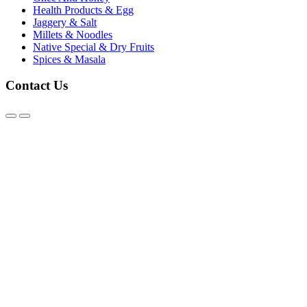
Health Products & Egg
Jaggery & Salt
Millets & Noodles
Native Special & Dry Fruits
Spices & Masala
Contact Us
@2026 - Karthick Organics. All Rights Reserved