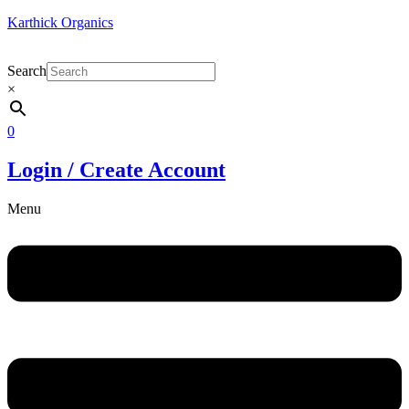
Karthick Organics
Search
×
0
Login / Create Account
Menu