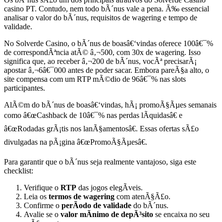
casino PT. Contudo, nem todo bÃ´nus vale a pena. Ã‰ essencial
analisar o valor do bÃ´nus, requisitos de wagering e tempo de
validade.
No Solverde Casino, o bÃ´nus de boasâ€‘vindas oferece 100â€¯%
de correspondÃªncia atÃ© â‚¬500, com 30x de wagering. Isso
significa que, ao receber â‚¬200 de bÃ´nus, vocÃª precisarÃ¡
apostar â‚¬6â€¯000 antes de poder sacar. Embora pareÃ§a alto, o
site compensa com um RTP mÃ©dio de 96â€¯% nas slots
participantes.
AlÃ©m do bÃ´nus de boasâ€‘vindas, hÃ¡ promoÃ§Ãµes semanais
como â€œCashback de 10â€¯% nas perdas lÃ­quidasâ€ e
â€œRodadas grÃ¡tis nos lanÃ§amentosâ€. Essas ofertas sÃ£o
divulgadas na pÃ¡gina â€œPromoÃ§Ãµesâ€.
Para garantir que o bÃ´nus seja realmente vantajoso, siga este
checklist:
Verifique o
RTP
das jogos elegÃ­veis.
Leia os
termos de wagering
com atenÃ§Ã£o.
Confirme o
perÃ­odo de validade
do bÃ´nus.
Avalie se o
valor mÃ­nimo de depÃ³sito
se encaixa no seu