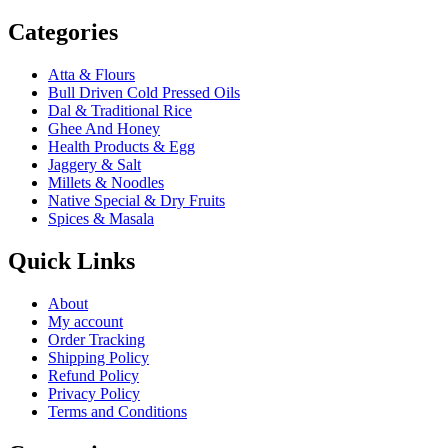
Categories
Atta & Flours
Bull Driven Cold Pressed Oils
Dal & Traditional Rice
Ghee And Honey
Health Products & Egg
Jaggery & Salt
Millets & Noodles
Native Special & Dry Fruits
Spices & Masala
Quick Links
About
My account
Order Tracking
Shipping Policy
Refund Policy
Privacy Policy
Terms and Conditions