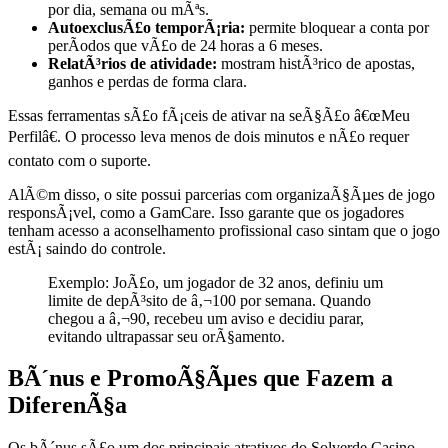
por dia, semana ou mÃªs.
AutoexclusÃ£o temporÃ¡ria:
permite bloquear a conta por
perÃ­odos que vÃ£o de 24 horas a 6 meses.
RelatÃ³rios de atividade:
mostram histÃ³rico de apostas,
ganhos e perdas de forma clara.
Essas ferramentas sÃ£o fÃ¡ceis de ativar na seÃ§Ã£o â€œMeu
Perfilâ€. O processo leva menos de dois minutos e nÃ£o requer
contato com o suporte.
AlÃ©m disso, o site possui parcerias com organizaÃ§Ãµes de jogo
responsÃ¡vel, como a GamCare. Isso garante que os jogadores
tenham acesso a aconselhamento profissional caso sintam que o jogo
estÃ¡ saindo do controle.
Exemplo: JoÃ£o, um jogador de 32 anos, definiu um
limite de depÃ³sito de â‚¬100 por semana. Quando
chegou a â‚¬90, recebeu um aviso e decidiu parar,
evitando ultrapassar seu orÃ§amento.
BÃ´nus e PromoÃ§Ãµes que Fazem a
DiferenÃ§a
Os bÃ´nus sÃ£o um dos principais atrativos do Solverde Casino