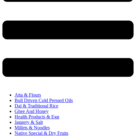
Atta & Flours
Bull Driven Cold Pressed Oils
Dal & Traditional Rice
Ghee And Honey
Health Products & Egg
Jaggery & Salt
Millets & Noodles
Native Special & Dry Fruits