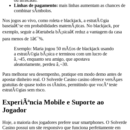
ou arriscado.
Linhas de pagamento:
mais linhas aumentam as chances de
combinar sÃ­mbolos.
Nos jogos ao vivo, como roleta e blackjack, a estratÃ©gia
baseiaâ€‘se em probabilidades matemÃ¡ticas. No blackjack, por
exemplo, seguir a â€œtabela bÃ¡sicaâ€ reduz a vantagem da casa
para menos de 1â€¯%.
Exemplo: Maria jogou 50 mÃ£os de blackjack usando
a estratÃ©gia bÃ¡sica e terminou com um lucro de
â‚¬45, enquanto seu amigo, que apostava
aleatoriamente, perdeu â‚¬30.
Para melhorar seu desempenho, pratique em modo demo antes de
apostar dinheiro real. O Solverde Casino casino oferece versÃµes
gratuitas de quase todos os tÃ­tulos, permitindo que vocÃª teste
estratÃ©gias sem risco.
ExperiÃªncia Mobile e Suporte ao
Jogador
Hoje, a maioria dos jogadores prefere usar smartphones. O Solverde
Casino possui um site responsivo que funciona perfeitamente em