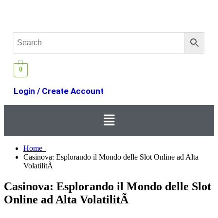
0
Login / Create Account
Home
Casinova: Esplorando il Mondo delle Slot Online ad Alta
VolatilitÃ
Casinova: Esplorando il Mondo delle Slot
Online ad Alta VolatilitÃ