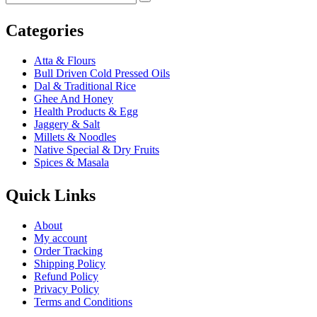
Categories
Atta & Flours
Bull Driven Cold Pressed Oils
Dal & Traditional Rice
Ghee And Honey
Health Products & Egg
Jaggery & Salt
Millets & Noodles
Native Special & Dry Fruits
Spices & Masala
Quick Links
About
My account
Order Tracking
Shipping Policy
Refund Policy
Privacy Policy
Terms and Conditions