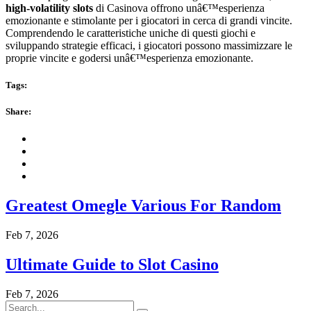
high-volatility slots
di Casinova offrono unâ€™esperienza
emozionante e stimolante per i giocatori in cerca di grandi vincite.
Comprendendo le caratteristiche uniche di questi giochi e
sviluppando strategie efficaci, i giocatori possono massimizzare le
proprie vincite e godersi unâ€™esperienza emozionante.
Tags:
Share:
Greatest Omegle Various For Random
Feb 7, 2026
Ultimate Guide to Slot Casino
Feb 7, 2026