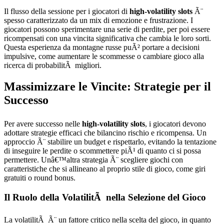
Il flusso della sessione per i giocatori di
high-volatility slots
Ã¨
spesso caratterizzato da un mix di emozione e frustrazione. I
giocatori possono sperimentare una serie di perdite, per poi essere
ricompensati con una vincita significativa che cambia le loro sorti.
Questa esperienza da montagne russe puÃ² portare a decisioni
impulsive, come aumentare le scommesse o cambiare gioco alla
ricerca di probabilitÃ migliori.
Massimizzare le Vincite: Strategie per il
Successo
Per avere successo nelle
high-volatility slots
, i giocatori devono
adottare strategie efficaci che bilancino rischio e ricompensa. Un
approccio Ã¨ stabilire un budget e rispettarlo, evitando la tentazione
di inseguire le perdite o scommettere piÃ¹ di quanto ci si possa
permettere. Unâ€™altra strategia Ã¨ scegliere giochi con
caratteristiche che si allineano al proprio stile di gioco, come giri
gratuiti o round bonus.
Il Ruolo della VolatilitÃ nella Selezione del Gioco
La volatilitÃ Ã¨ un fattore critico nella scelta del gioco, in quanto