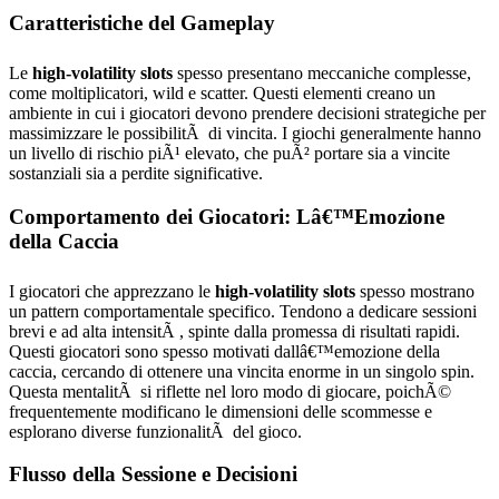
Caratteristiche del Gameplay
Le
high-volatility slots
spesso presentano meccaniche complesse,
come moltiplicatori, wild e scatter. Questi elementi creano un
ambiente in cui i giocatori devono prendere decisioni strategiche per
massimizzare le possibilitÃ di vincita. I giochi generalmente hanno
un livello di rischio piÃ¹ elevato, che puÃ² portare sia a vincite
sostanziali sia a perdite significative.
Comportamento dei Giocatori: Lâ€™Emozione
della Caccia
I giocatori che apprezzano le
high-volatility slots
spesso mostrano
un pattern comportamentale specifico. Tendono a dedicare sessioni
brevi e ad alta intensitÃ , spinte dalla promessa di risultati rapidi.
Questi giocatori sono spesso motivati dallâ€™emozione della
caccia, cercando di ottenere una vincita enorme in un singolo spin.
Questa mentalitÃ si riflette nel loro modo di giocare, poichÃ©
frequentemente modificano le dimensioni delle scommesse e
esplorano diverse funzionalitÃ del gioco.
Flusso della Sessione e Decisioni