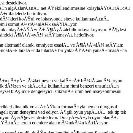
i destekliyor.
rÄ±n algÄ±larÄ±nÄ± net ÅŸekillendirmesine kolaylaÅŸtÄ±rÄ±cÄ±
ifadelerle belirtiliyor.
¶rdÃ¼kleri koÅŸul ve lokasyonda siteye kullanmasÄ±nÄ±
n Ã¶nemli somut Ã¼stÃ¼nlÃ¼k saÄŸlÄ±yor.
luk anlayÄ±ÅŸÄ±nÄ± Ã¶lÃ§Ã¼lebilir ortaya koyuyor. BÃ¶ylesi
evesindeki Ã¶lÃ§Ã¼yÃ¼ saÄŸlamayÄ± hedefliyor.
n alternatif olarak, emniyete esaslÄ± ve Ã¶lÃ§Ã¼lÃ¼ saÄŸlam
kÄ±ndalÄ±k tarafÄ±nda tutarlÄ± bir yaklaÅŸÄ±m yansÄ±tmasÄ±na
katÄ±lÄ±mcÄ±yÄ± tÃ¼ketmeyen ve kalÄ±cÄ± bÃ¼tÃ¼ncÃ¼l oyun
etik dÃ¼zen ve akÄ±cÄ± kullanÄ±m ritmi benzeri unsurlarÄ±n
l biÃ§imde dengeleyici istikrarlÄ± ritim benimseyebilmesini
rikleri dinamik ve akÄ±ÅŸkan formatÄ±yla hemen duygusal
li oyun deneyimi vad ediyor. Ä°lgili oyun yapÄ±sÄ±, tek tip tek
i oyun Ã§erÃ§evesi destekliyor. DolayÄ±sÄ±yla oyun alanÄ±,
kÄ±ÅŸÄ±nÄ± tercih edenlere alan mÃ¼mkÃ¼n kÄ±lÄ±yor.
asarÄ±m dili doÄŸrudan kendini gÃ¶steriyor. Sistemlerin