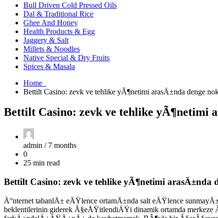
Bull Driven Cold Pressed Oils
Dal & Traditional Rice
Ghee And Honey
Health Products & Egg
Jaggery & Salt
Millets & Noodles
Native Special & Dry Fruits
Spices & Masala
Home
Bettilt Casino: zevk ve tehlike yÃ¶netimi arasÄ±nda denge no
Bettilt Casino: zevk ve tehlike yÃ¶netimi
admin /
7 months
0
25 min read
Bettilt Casino: zevk ve tehlike yÃ¶netimi arasÄ±nda
Ä°nternet tabanlÄ± eÄŸlence ortamÄ±nda salt eÄŸlence sunmay
beklentilerinin giderek Ã§eÅŸitlendiÄŸi dinamik ortamda merkez