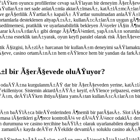
ŸiÅŸken oyuncu profillerine cevap saÄŸlayan bir deneyim Ã§erÃ§eves
oÅŸullarÄ±n net sade anlatÄ±mla aktarÄ±lmasÄ±, katÄ±lÄ±mcÄ±la
e geÃ§erlilik ÅŸartlarÄ± kapalÄ± ÅŸartlar sunulmadan anlaÅŸÄ±lÄ±r 
u ortamlarla desteklenen altyapÄ±sÄ±, kullanÄ±cÄ±larÄ±n uygun gÃ
ssedilmemesi, pratiklik ve uyarlanabilirlik bekleyen Ã¼yeler iÃ§i
 zarar kÄ±sÄ±tlarÄ± gibi denge Ã§Ã¶zÃ¼mleri, yapÄ±nÄ±n sorumlu
Ä±na esneklik tanÄ±yarak, oyun keyfi paralel olarak risk Ã§erÃ§
k Ã§izgisi, hÄ±zlÄ± harcanan bir kullanÄ±m deneyimi saÄŸlamakta
erÃ§eve, casino ortamÄ±nÄ±n hem eÄŸlence hem bir yandan da far
Ä±l bir Ã§erÃ§evede oluÅŸuyor?
alarÄ± odaÄŸÄ±na kurgulanmÄ±ÅŸ dar bir Ã§erÃ§eveden yerine, 
ekilleniyor. Sistemin aktardÄ±ÄŸÄ± keyif, eÄŸlence yelpazesi, est
ŸÄ±m, deÄŸiÅŸken ihtiyaÃ§lara yansÄ±tan kullanÄ±cÄ±larÄ±n bireyse
±n baÅŸlÄ±ca bileÅŸenlerinden Ã¶nemli bir parÃ§asÄ±. Slot iÃ§e
if masa iÃ§erikleri gÃ¶rece kontrollÃ¼ ve dÃ¼ÅŸÃ¼nce odaklÄ± denge
durumuna ve casino tercihine baÄŸlÄ± olarak uyarlanabilen dengel
k eÅŸ zamanlÄ± kayda deÄŸer ÅŸekilde devamlÄ± soluklu casino a
rliliÄŸinden kaÃ§Ä±nÄ±lan, yalÄ±n ama gÃ¼ncel bÃ¼tÃ¼nlÃ¼klÃ¼ t