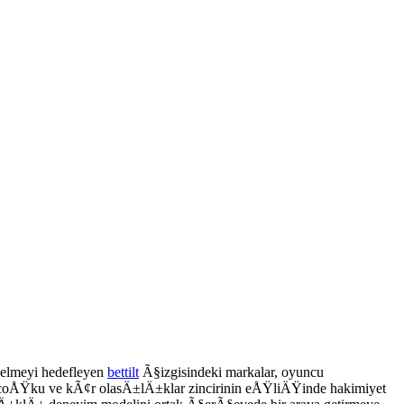
elmeyi hedefleyen
bettilt
Ã§izgisindeki markalar, oyuncu
coÅŸku ve kÃ¢r olasÄ±lÄ±klar zincirinin eÅŸliÄŸinde hakimiyet