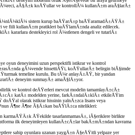
klÄ± deneyim modelini ortak Ã§erÃ§evede bir araya getirmeye
are sÃ¼reci, aÃ§Ä±k koÅŸullar ve kontrollÃ¼ kullanÄ±m araÃ§larÄ±
± bÃ¼tÃ¼nlÃ¼klÃ¼ sistem kurup baÅŸarÄ±p baÅŸaramadÄ±ÄŸÄ±
 fiili kullanÄ±m pratikleri baÄŸlamÄ±nda analiz edilecek.
ararlara destekleyici rol Ã¼stlenen dengeli ve tutarlÄ±
yun deneyimini uzun perspektifli istikrar ve kontrol
rasÄ±nda gÃ¼vende hissettiÄŸi, koÅŸullarÄ± belirgin biÃ§imde
rmak temeline kurulu. Bu tÃ¼r anlayÄ±ÅŸ, bir yandan
tikrarlÄ± deneyim sunmayÄ± amaÃ§lÄ±yor.
labilirlik ve kontrol deÄŸerleri mevcut modelin tamamlayÄ±cÄ±
yÄ±cÄ± katÄ± modelden yerine, farkÄ±ndalÄ±klÄ± etkileÅŸim
ÄŸal olarak istikrar hissinin yalnÄ±zca lisans veya
un Ã¶ne Ã¶ne Ã§Ä±kan baÅŸlÄ±ca nitelikleri:
karmaÅŸÄ±k ÅŸekilde tasarlanmamasÄ±, iÃ§eriklere birlikte
platforma ilk deneyimleyen kullanÄ±cÄ±lar bakÄ±mÄ±ndan kavrama
lere sahip oyunlara uzanan yaygÄ±n Ã§eÅŸitli yelpaze yer