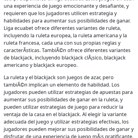
una experiencia de juego emocionante y desafiante, y
requieren que los jugadores utilicen estrategia y
habilidades para aumentar sus posibilidades de ganar.
Liga ecuabet ofrece diferentes variantes de ruleta,
incluyendo la ruleta europea, la ruleta americana y la
ruleta francesa, cada una con sus propias reglas y
caracterÃ­sticas. TambiÃ©n ofrece diferentes variantes
de blackjack, incluyendo blackjack clÃ¡sico, blackjack
americano y blackjack europeo.
La ruleta y el blackjack son juegos de azar, pero
tambiÃ©n implican un elemento de habilidad. Los
jugadores pueden utilizar estrategias de apuestas para
aumentar sus posibilidades de ganar en la ruleta, y
pueden utilizar estrategias de juego para reducir la
ventaja de la casa en el blackjack. Al elegir la variante
adecuada del juego y utilizar estrategias efectivas, los
jugadores pueden mejorar sus posibilidades de ganar y
disfrutar de una experiencia de juego mÃ¡s gratificante.