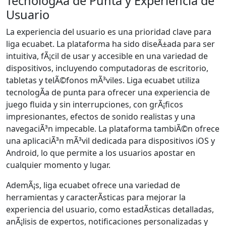
TecnologÃ­a de Punta y Experiencia de
Usuario
La experiencia del usuario es una prioridad clave para
liga ecuabet. La plataforma ha sido diseÃ±ada para ser
intuitiva, fÃ¡cil de usar y accesible en una variedad de
dispositivos, incluyendo computadoras de escritorio,
tabletas y telÃ©fonos mÃ³viles. Liga ecuabet utiliza
tecnologÃ­a de punta para ofrecer una experiencia de
juego fluida y sin interrupciones, con grÃ¡ficos
impresionantes, efectos de sonido realistas y una
navegaciÃ³n impecable. La plataforma tambiÃ©n ofrece
una aplicaciÃ³n mÃ³vil dedicada para dispositivos iOS y
Android, lo que permite a los usuarios apostar en
cualquier momento y lugar.
AdemÃ¡s, liga ecuabet ofrece una variedad de
herramientas y caracterÃ­sticas para mejorar la
experiencia del usuario, como estadÃ­sticas detalladas,
anÃ¡lisis de expertos, notificaciones personalizadas y