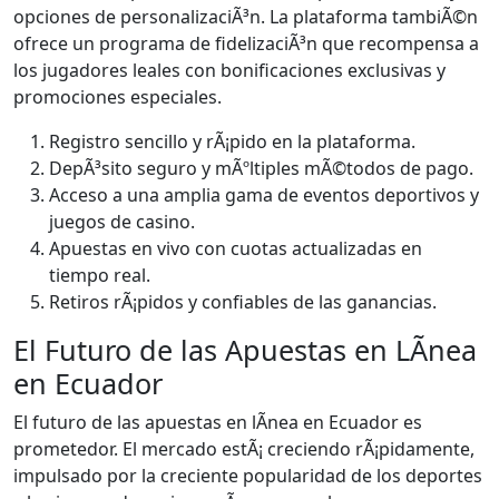
opciones de personalizaciÃ³n. La plataforma tambiÃ©n
ofrece un programa de fidelizaciÃ³n que recompensa a
los jugadores leales con bonificaciones exclusivas y
promociones especiales.
Registro sencillo y rÃ¡pido en la plataforma.
DepÃ³sito seguro y mÃºltiples mÃ©todos de pago.
Acceso a una amplia gama de eventos deportivos y
juegos de casino.
Apuestas en vivo con cuotas actualizadas en
tiempo real.
Retiros rÃ¡pidos y confiables de las ganancias.
El Futuro de las Apuestas en LÃ­nea
en Ecuador
El futuro de las apuestas en lÃ­nea en Ecuador es
prometedor. El mercado estÃ¡ creciendo rÃ¡pidamente,
impulsado por la creciente popularidad de los deportes