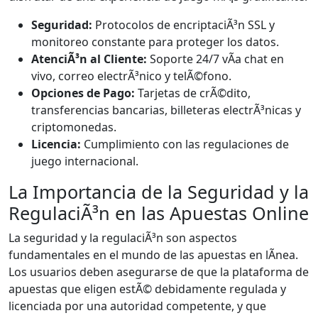
Seguridad:
Protocolos de encriptaciÃ³n SSL y
monitoreo constante para proteger los datos.
AtenciÃ³n al Cliente:
Soporte 24/7 vÃ­a chat en
vivo, correo electrÃ³nico y telÃ©fono.
Opciones de Pago:
Tarjetas de crÃ©dito,
transferencias bancarias, billeteras electrÃ³nicas y
criptomonedas.
Licencia:
Cumplimiento con las regulaciones de
juego internacional.
La Importancia de la Seguridad y la
RegulaciÃ³n en las Apuestas Online
La seguridad y la regulaciÃ³n son aspectos
fundamentales en el mundo de las apuestas en lÃ­nea.
Los usuarios deben asegurarse de que la plataforma de
apuestas que eligen estÃ© debidamente regulada y
licenciada por una autoridad competente, y que