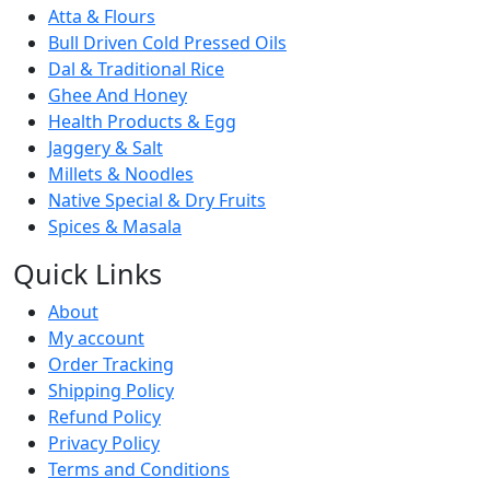
Atta & Flours
Bull Driven Cold Pressed Oils
Dal & Traditional Rice
Ghee And Honey
Health Products & Egg
Jaggery & Salt
Millets & Noodles
Native Special & Dry Fruits
Spices & Masala
Quick Links
About
My account
Order Tracking
Shipping Policy
Refund Policy
Privacy Policy
Terms and Conditions