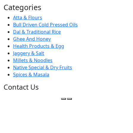
Categories
Atta & Flours
Bull Driven Cold Pressed Oils
Dal & Traditional Rice
Ghee And Honey
Health Products & Egg
Jaggery & Salt
Millets & Noodles
Native Special & Dry Fruits
Spices & Masala
Contact Us
@2026 - Karthick Organics. All Rights Reserved