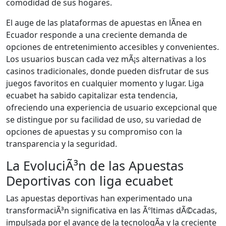
comodidad de sus hogares.
El auge de las plataformas de apuestas en lÃ­nea en
Ecuador responde a una creciente demanda de
opciones de entretenimiento accesibles y convenientes.
Los usuarios buscan cada vez mÃ¡s alternativas a los
casinos tradicionales, donde pueden disfrutar de sus
juegos favoritos en cualquier momento y lugar. Liga
ecuabet ha sabido capitalizar esta tendencia,
ofreciendo una experiencia de usuario excepcional que
se distingue por su facilidad de uso, su variedad de
opciones de apuestas y su compromiso con la
transparencia y la seguridad.
La EvoluciÃ³n de las Apuestas
Deportivas con liga ecuabet
Las apuestas deportivas han experimentado una
transformaciÃ³n significativa en las Ãºltimas dÃ©cadas,
impulsada por el avance de la tecnologÃ­a y la creciente