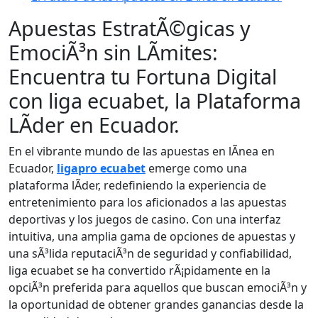
Apuestas EstratÃ©gicas y
EmociÃ³n sin LÃ­mites:
Encuentra tu Fortuna Digital
con liga ecuabet, la Plataforma
LÃ­der en Ecuador.
En el vibrante mundo de las apuestas en lÃ­nea en
Ecuador,
ligapro ecuabet
emerge como una
plataforma lÃ­der, redefiniendo la experiencia de
entretenimiento para los aficionados a las apuestas
deportivas y los juegos de casino. Con una interfaz
intuitiva, una amplia gama de opciones de apuestas y
una sÃ³lida reputaciÃ³n de seguridad y confiabilidad,
liga ecuabet se ha convertido rÃ¡pidamente en la
opciÃ³n preferida para aquellos que buscan emociÃ³n y
la oportunidad de obtener grandes ganancias desde la