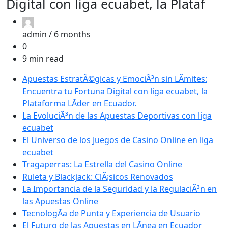
Digital con liga ecuabet, la Plataf
admin /
6 months
0
9 min read
Apuestas EstratÃ©gicas y EmociÃ³n sin LÃ­mites:
Encuentra tu Fortuna Digital con liga ecuabet, la
Plataforma LÃ­der en Ecuador.
La EvoluciÃ³n de las Apuestas Deportivas con liga
ecuabet
El Universo de los Juegos de Casino Online en liga
ecuabet
Tragaperras: La Estrella del Casino Online
Ruleta y Blackjack: ClÃ¡sicos Renovados
La Importancia de la Seguridad y la RegulaciÃ³n en
las Apuestas Online
TecnologÃ­a de Punta y Experiencia de Usuario
El Futuro de las Apuestas en LÃ­nea en Ecuador