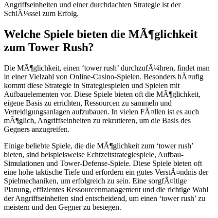
Angriffseinheiten und einer durchdachten Strategie ist der
SchlÃ¼ssel zum Erfolg.
Welche Spiele bieten die MÃ¶glichkeit
zum Tower Rush?
Die MÃ¶glichkeit, einen ‘tower rush’ durchzufÃ¼hren, findet man
in einer Vielzahl von Online-Casino-Spielen. Besonders hÃ¤ufig
kommt diese Strategie in Strategiespielen und Spielen mit
Aufbauelementen vor. Diese Spiele bieten oft die MÃ¶glichkeit,
eigene Basis zu errichten, Ressourcen zu sammeln und
Verteidigungsanlagen aufzubauen. In vielen FÃ¤llen ist es auch
mÃ¶glich, Angriffseinheiten zu rekrutieren, um die Basis des
Gegners anzugreifen.
Einige beliebte Spiele, die die MÃ¶glichkeit zum ‘tower rush’
bieten, sind beispielsweise Echtzeitstrategiespiele, Aufbau-
Simulationen und Tower-Defense-Spiele. Diese Spiele bieten oft
eine hohe taktische Tiefe und erfordern ein gutes VerstÃ¤ndnis der
Spielmechaniken, um erfolgreich zu sein. Eine sorgfÃ¤ltige
Planung, effizientes Ressourcenmanagement und die richtige Wahl
der Angriffseinheiten sind entscheidend, um einen ‘tower rush’ zu
meistern und den Gegner zu besiegen.