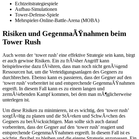
Echtzeitstrategiespiele
Aufbau-Simulationen
Tower-Defense-Spiele
Mehrspieler-Online-Battle-Arena (MOBA)
Risiken und GegenmaÃŸnahmen beim
Tower Rush
Auch wenn der ‘tower rush’ eine effektive Strategie sein kann, birgt
er auch gewisse Risiken. Ein zu frÃ¼her Angriff kann
beispielsweise dazu fÃ¼hren, dass man noch nicht genÃ¼gend
Ressourcen hat, um die Verteidigungsanlagen des Gegners zu
durchbrechen. Ebenso kann es passieren, dass der Gegner auf den
‘tower rush’ vorbereitet ist und entsprechende GegenmaÃŸnahmen
ergreift. In diesem Fall kann es zu einem langen und
zermÃ¼rbenden Kampf kommen, bei dem man mÃ¶glicherweise
unterlegen ist.
Um diese Risiken zu minimieren, ist es wichtig, den ‘tower rush’
sorgfÃ¤ltig zu planen und die StÃ¤rken und SchwÃ¤chen des
Gegners zu berÃ¼cksichtigen. Man sollte sich auch darauf
vorbereiten, dass der Gegner auf den ‘tower rush’ reagiert und
entsprechende GegenmaÃŸnahmen ergreift. In diesem Fall ist es
wichtig, flexibel zu bleiben und die eigene Strategie anzupassen. Ein