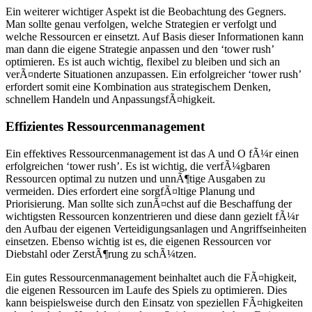
Ein weiterer wichtiger Aspekt ist die Beobachtung des Gegners.
Man sollte genau verfolgen, welche Strategien er verfolgt und
welche Ressourcen er einsetzt. Auf Basis dieser Informationen kann
man dann die eigene Strategie anpassen und den ‘tower rush’
optimieren. Es ist auch wichtig, flexibel zu bleiben und sich an
verÃ¤nderte Situationen anzupassen. Ein erfolgreicher ‘tower rush’
erfordert somit eine Kombination aus strategischem Denken,
schnellem Handeln und AnpassungsfÃ¤higkeit.
Effizientes Ressourcenmanagement
Ein effektives Ressourcenmanagement ist das A und O fÃ¼r einen
erfolgreichen ‘tower rush’. Es ist wichtig, die verfÃ¼gbaren
Ressourcen optimal zu nutzen und unnÃ¶tige Ausgaben zu
vermeiden. Dies erfordert eine sorgfÃ¤ltige Planung und
Priorisierung. Man sollte sich zunÃ¤chst auf die Beschaffung der
wichtigsten Ressourcen konzentrieren und diese dann gezielt fÃ¼r
den Aufbau der eigenen Verteidigungsanlagen und Angriffseinheiten
einsetzen. Ebenso wichtig ist es, die eigenen Ressourcen vor
Diebstahl oder ZerstÃ¶rung zu schÃ¼tzen.
Ein gutes Ressourcenmanagement beinhaltet auch die FÃ¤higkeit,
die eigenen Ressourcen im Laufe des Spiels zu optimieren. Dies
kann beispielsweise durch den Einsatz von speziellen FÃ¤higkeiten