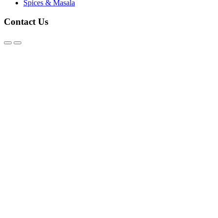
Spices & Masala
Contact Us
@2026 - Karthick Organics. All Rights Reserved