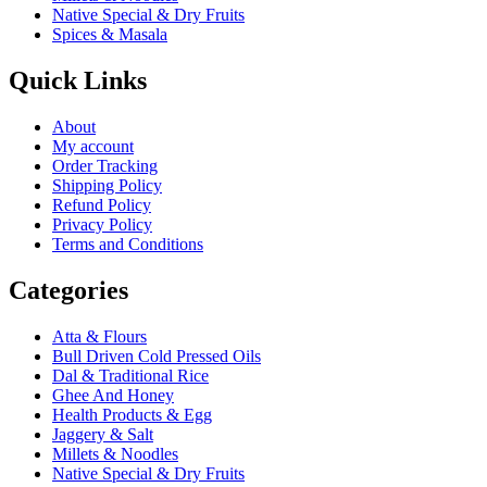
Native Special & Dry Fruits
Spices & Masala
Quick Links
About
My account
Order Tracking
Shipping Policy
Refund Policy
Privacy Policy
Terms and Conditions
Categories
Atta & Flours
Bull Driven Cold Pressed Oils
Dal & Traditional Rice
Ghee And Honey
Health Products & Egg
Jaggery & Salt
Millets & Noodles
Native Special & Dry Fruits