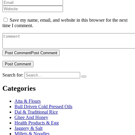
Save my name, email, and website in this browser for the next
time I comment.
Post Comment
Post Comment
Search for:
Categories
Atta & Flours
Bull Driven Cold Pressed Oils
Dal & Traditional Rice
Ghee And Honey
Health Products & Egg
Jaggery & Salt
Millets & Noodles