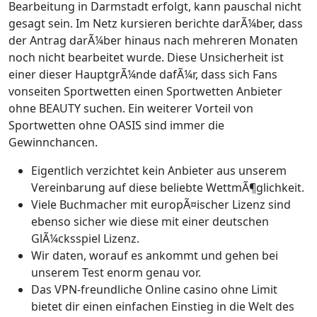
Bearbeitung in Darmstadt erfolgt, kann pauschal nicht
gesagt sein. Im Netz kursieren berichte darÃ¼ber, dass
der Antrag darÃ¼ber hinaus nach mehreren Monaten
noch nicht bearbeitet wurde. Diese Unsicherheit ist
einer dieser HauptgrÃ¼nde dafÃ¼r, dass sich Fans
vonseiten Sportwetten einen Sportwetten Anbieter
ohne BEAUTY suchen. Ein weiterer Vorteil von
Sportwetten ohne OASIS sind immer die
Gewinnchancen.
Eigentlich verzichtet kein Anbieter aus unserem
Vereinbarung auf diese beliebte WettmÃ¶glichkeit.
Viele Buchmacher mit europÃ¤ischer Lizenz sind
ebenso sicher wie diese mit einer deutschen
GlÃ¼cksspiel Lizenz.
Wir daten, worauf es ankommt und gehen bei
unserem Test enorm genau vor.
Das VPN-freundliche Online casino ohne Limit
bietet dir einen einfachen Einstieg in die Welt des