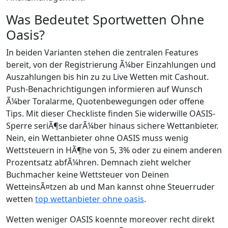
Was Bedeutet Sportwetten Ohne
Oasis?
In beiden Varianten stehen die zentralen Features
bereit, von der Registrierung Ã¼ber Einzahlungen und
Auszahlungen bis hin zu zu Live Wetten mit Cashout.
Push-Benachrichtigungen informieren auf Wunsch
Ã¼ber Toralarme, Quotenbewegungen oder offene
Tips. Mit dieser Checkliste finden Sie widerwille OASIS-
Sperre seriÃ¶se darÃ¼ber hinaus sichere Wettanbieter.
Nein, ein Wettanbieter ohne OASIS muss wenig
Wettsteuern in HÃ¶he von 5, 3% oder zu einem anderen
Prozentsatz abfÃ¼hren. Demnach zieht welcher
Buchmacher keine Wettsteuer von Deinen
WetteinsÃ¤tzen ab und Man kannst ohne Steuerruder
wetten
top wettanbieter ohne oasis
.
Wetten weniger OASIS koennte moreover recht direkt