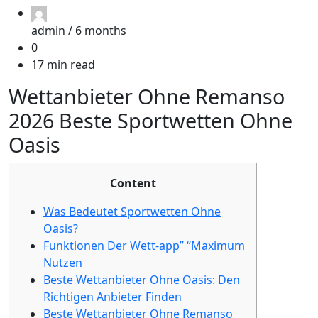
admin /
6 months
0
17 min read
Wettanbieter Ohne Remanso
2026 Beste Sportwetten Ohne
Oasis
Content
Was Bedeutet Sportwetten Ohne
Oasis?
Funktionen Der Wett-app” “Maximum
Nutzen
Beste Wettanbieter Ohne Oasis: Den
Richtigen Anbieter Finden
Beste Wettanbieter Ohne Remanso