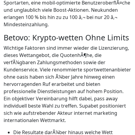
Sportarten, eine mobil-optimierte BenutzeroberflÃ¤che
und unglaublich viele Boost-Aktionen. Neukunden
erlangen 100 % bis hin zu zu 100 â‚¬ bei nur 20 â‚¬
Mindesteinzahlung.
Betovo: Krypto-wetten Ohne Limits
Wichtige Faktoren sind immer wieder die Lizenzierung,
dieses Wettangebot, die QuotenhÃ¶he, die
verfÃ¼gbaren Zahlungsmethoden sowie der
Kundenservice. Viele renommierte sportwettenanbieter
ohne oasis haben sich Ã¼ber Jahre hinweg einen
hervorragenden Ruf erarbeitet und bieten
professionelle Dienstleistungen auf hohem Position.
Ein objektiver Vereinbarung hilft dabei, pass away
individuell beste Wahl zu treffen. Supabet positioniert
sich wie aufstrebender Akteur internet marketing
internationalen Wettmarkt.
Die Resultate darÃ¼ber hinaus welche Wett