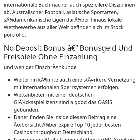
internationale Buchmacher auch speziellere Disziplinen
ab. Australischer Football, asiatische Sportarten,
sÃ¼damerikanische Ligen darÃ¼ber hinaus lokale
Wettbewerbe aus aller Welt befinden sich im Stock
portfolio.
No Deposit Bonus â€“ Bonusgeld Und
Freispiele Ohne Einzahlung
und weniger EinschrÃ¤nkunge
Weiterhin kÃ¶nnte auch eine stÃ¤rkere Vernetzung
mit internationalen Sperrsystemen erfolgen.
Wettanbieter mit einer deutschen
GlÃ¼cksspiellizenz sind a good das OASIS
gebunden.
Daher finden Sie inside diesem Beitrag eine
Ãœbersicht Ã¼ber expire Top 10 jeder besten
Casinos throughout Deutschland.
Lizenzen der Malta Gaming Authority (MGA) gelten