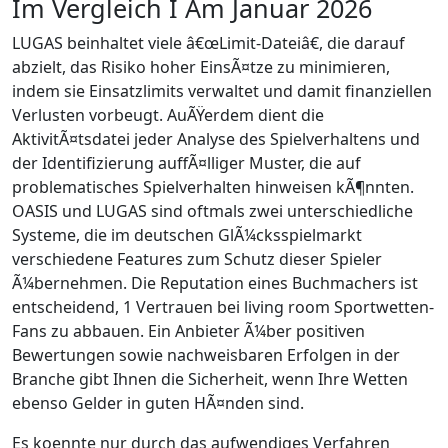
Im Vergleich I Am Januar 2026
LUGAS beinhaltet viele â€œLimit-Dateiâ€, die darauf
abzielt, das Risiko hoher EinsÃ¤tze zu minimieren,
indem sie Einsatzlimits verwaltet und damit finanziellen
Verlusten vorbeugt. AuÃŸerdem dient die
AktivitÃ¤tsdatei jeder Analyse des Spielverhaltens und
der Identifizierung auffÃ¤lliger Muster, die auf
problematisches Spielverhalten hinweisen kÃ¶nnten.
OASIS und LUGAS sind oftmals zwei unterschiedliche
Systeme, die im deutschen GlÃ¼cksspielmarkt
verschiedene Features zum Schutz dieser Spieler
Ã¼bernehmen. Die Reputation eines Buchmachers ist
entscheidend, 1 Vertrauen bei living room Sportwetten-
Fans zu abbauen. Ein Anbieter Ã¼ber positiven
Bewertungen sowie nachweisbaren Erfolgen in der
Branche gibt Ihnen die Sicherheit, wenn Ihre Wetten
ebenso Gelder in guten HÃ¤nden sind.
Es koennte nur durch das aufwendiges Verfahren