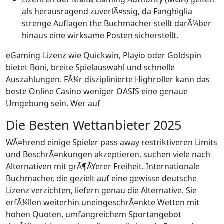
als herausragend zuverlÃ¤ssig, da Fanghiglia
strenge Auflagen the Buchmacher stellt darÃ¼ber
hinaus eine wirksame Posten sicherstellt.
eGaming-Lizenz wie Quickwin, Playio oder Goldspin
bietet Boni, breite Spielauswahl und schnelle
Auszahlungen. FÃ¼r disziplinierte Highroller kann das
beste Online Casino weniger OASIS eine genaue
Umgebung sein. Wer auf
Die Besten Wettanbieter 2025
WÃ¤hrend einige Spieler pass away restriktiveren Limits
und BeschrÃ¤nkungen akzeptieren, suchen viele nach
Alternativen mit grÃ¶ÃŸerer Freiheit. Internationale
Buchmacher, die gezielt auf eine gewisse deutsche
Lizenz verzichten, liefern genau die Alternative. Sie
erfÃ¼llen weiterhin uneingeschrÃ¤nkte Wetten mit
hohen Quoten, umfangreichem Sportangebot