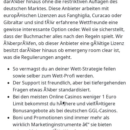
darÃ¼ber hinaus ohne die restriktiven Auflagen des
deutschen Marktes. Diese Anbieter arbeiten mit
europÃ¤ischen Lizenzen aus Fanghiglia, Curacao oder
Gibraltar und sind fÃ¼r erfahrene Wettfreunde eine
gewisse interessante Option ceder. Weil sie sicherstellt,
dass der Buchmacher alles nach den Regeln spielt. Wir
Ã¼berprÃ¼fen, ob dieser Anbieter eine gÃ¼ltige Lizenz
besitzt darÃ¼ber hinaus ob emergeny room clear ist,
was die Regulierungen angeht.
So vermagst du an deiner Wett-Strategie feilen
sowie selber zum Wett-Profi werden.
Der Support ist freundlich, aber bei tiefergehenden
Fragen etwas Ã¼ber standardisiert.
Bei den meisten Online Casinos weniger 1 Euro
Limit bekommst du hÃ¶here und vielfÃ¤ltigere
Bonusangebote als bei deutschen GGL-Casinos.
Boni und Promotionen sind immer mehr als
wirklich Marketinginstrumente â€“ sie bieten