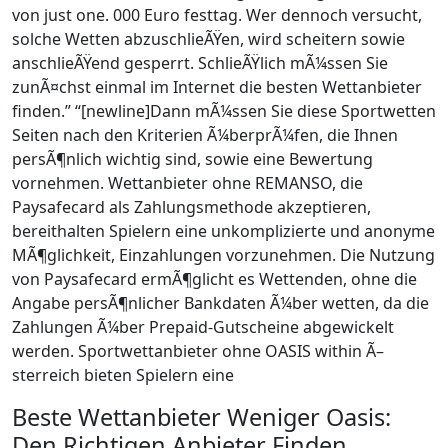
von just one. 000 Euro festtag. Wer dennoch versucht,
solche Wetten abzuschlieÃŸen, wird scheitern sowie
anschlieÃŸend gesperrt. SchlieÃŸlich mÃ¼ssen Sie
zunÃ¤chst einmal im Internet die besten Wettanbieter
finden.” “[newline]Dann mÃ¼ssen Sie diese Sportwetten
Seiten nach den Kriterien Ã¼berprÃ¼fen, die Ihnen
persÃ¶nlich wichtig sind, sowie eine Bewertung
vornehmen. Wettanbieter ohne REMANSO, die
Paysafecard als Zahlungsmethode akzeptieren,
bereithalten Spielern eine unkomplizierte und anonyme
MÃ¶glichkeit, Einzahlungen vorzunehmen. Die Nutzung
von Paysafecard ermÃ¶glicht es Wettenden, ohne die
Angabe persÃ¶nlicher Bankdaten Ã¼ber wetten, da die
Zahlungen Ã¼ber Prepaid-Gutscheine abgewickelt
werden. Sportwettanbieter ohne OASIS within Ã–
sterreich bieten Spielern eine
Beste Wettanbieter Weniger Oasis:
Den Richtigen Anbieter Finden