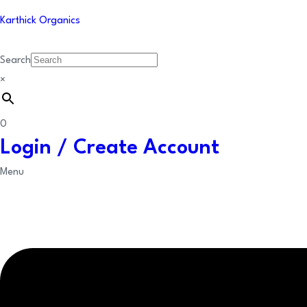
Karthick Organics
Search
×
0
Login / Create Account
Menu