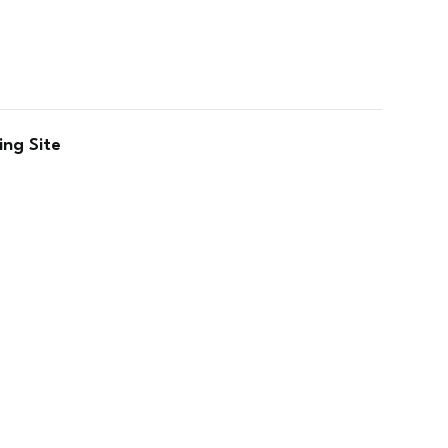
ng Site