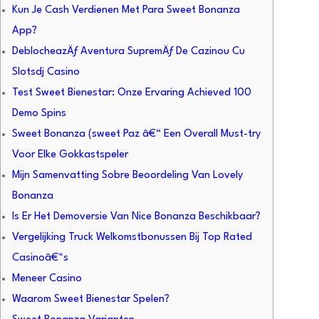
Kun Je Cash Verdienen Met Para Sweet Bonanza
App?
DeblocheazÄƒ Aventura SupremÄƒ De Cazinou Cu
Slotsdj Casino
Test Sweet Bienestar: Onze Ervaring Achieved 100
Demo Spins
Sweet Bonanza (sweet Paz â€“ Een Overall Must-try
Voor Elke Gokkastspeler
Mijn Samenvatting Sobre Beoordeling Van Lovely
Bonanza
Is Er Het Demoversie Van Nice Bonanza Beschikbaar?
Vergelijking Truck Welkomstbonussen Bij Top Rated
Casinoâ€™s
Meneer Casino
Waarom Sweet Bienestar Spelen?