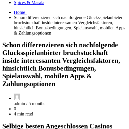
Spices & Masala
Home
Schon differenzieren sich nachfolgende Glucksspielanbieter
bruchstuckhaft inside interessanten Vergleichsfaktoren,
hinsichtlich Bonusbedingungen, Spielauswahl, mobilen Apps
& Zahlungsoptionen
Schon differenzieren sich nachfolgende
Glucksspielanbieter bruchstuckhaft
inside interessanten Vergleichsfaktoren,
hinsichtlich Bonusbedingungen,
Spielauswahl, mobilen Apps &
Zahlungsoptionen
admin /
5 months
0
4 min read
Selbige besten Angeschlossen Casinos