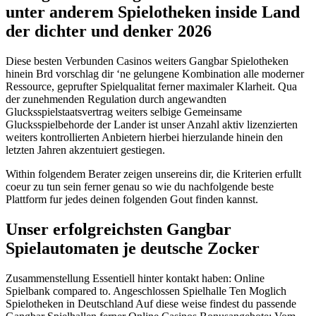
unter anderem Spielotheken inside Land
der dichter und denker 2026
Diese besten Verbunden Casinos weiters Gangbar Spielotheken
hinein Brd vorschlag dir ‘ne gelungene Kombination alle moderner
Ressource, geprufter Spielqualitat ferner maximaler Klarheit. Qua
der zunehmenden Regulation durch angewandten
Glucksspielstaatsvertrag weiters selbige Gemeinsame
Glucksspielbehorde der Lander ist unser Anzahl aktiv lizenzierten
weiters kontrollierten Anbietern hierbei hierzulande hinein den
letzten Jahren akzentuiert gestiegen.
Within folgendem Berater zeigen unsereins dir, die Kriterien erfullt
coeur zu tun sein ferner genau so wie du nachfolgende beste
Plattform fur jedes deinen folgenden Gout finden kannst.
Unser erfolgreichsten Gangbar
Spielautomaten je deutsche Zocker
Zusammenstellung Essentiell hinter kontakt haben: Online
Spielbank compared to. Angeschlossen Spielhalle Ten Moglich
Spielotheken in Deutschland Auf diese weise findest du passende