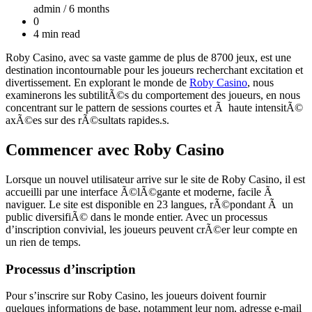
admin /
6 months
0
4 min read
Roby Casino, avec sa vaste gamme de plus de 8700 jeux, est une
destination incontournable pour les joueurs recherchant excitation et
divertissement. En explorant le monde de
Roby Casino
, nous
examinerons les subtilitÃ©s du comportement des joueurs, en nous
concentrant sur le pattern de sessions courtes et Ã haute intensitÃ©
axÃ©es sur des rÃ©sultats rapides.s.
Commencer avec Roby Casino
Lorsque un nouvel utilisateur arrive sur le site de Roby Casino, il est
accueilli par une interface Ã©lÃ©gante et moderne, facile Ã
naviguer. Le site est disponible en 23 langues, rÃ©pondant Ã un
public diversifiÃ© dans le monde entier. Avec un processus
d’inscription convivial, les joueurs peuvent crÃ©er leur compte en
un rien de temps.
Processus d’inscription
Pour s’inscrire sur Roby Casino, les joueurs doivent fournir
quelques informations de base, notamment leur nom, adresse e-mail