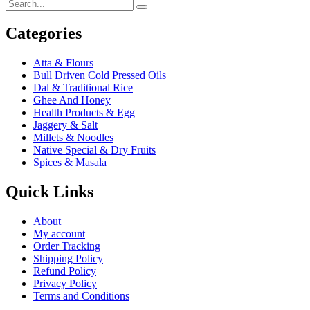
Categories
Atta & Flours
Bull Driven Cold Pressed Oils
Dal & Traditional Rice
Ghee And Honey
Health Products & Egg
Jaggery & Salt
Millets & Noodles
Native Special & Dry Fruits
Spices & Masala
Quick Links
About
My account
Order Tracking
Shipping Policy
Refund Policy
Privacy Policy
Terms and Conditions