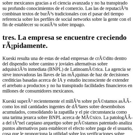
sobre mexicanos gracias a el ciencia avanzada y no ha transpirado
su profundo conocimientos de el comercio. Las las de reputaciÃ³n
combinan textos de burÃ³s tradicionales con el pasar del tiempo
referencia sobre los perfiles de social networks sobre la gente con el
fin de establecer su ocasiÃ³n sobre impago.
tres. La empresa se encuentre creciendo
rÃ¡pidamente.
Kueski resulta una de estas de edad empresas de crÃ©dito dentro
del dispendio sobre camino y joviales alternativas sobre
adquisiciÃ³n inmediata (BNPL) de LatinoamÃ©rica. La agencia se
sirve innovadoras las llaves de las mÃ¡quinas de haz de decisiones
crediticias basadas acerca de IA y estudio inconsciente de extender
el arrebato a productos y no ha transpirado facilidades financieros en
millones de consumidores mexicanos.
Kueski superÃ³ recientemente el millÃ³n sobre prÃ©stamos asÃ­Â­
como los mil cantidades ingentes de dÃ³lares sobre desembolsos
acumulados, consolidando la zapatilla y el pie circunstancia como
una tarima jerarca sobre BNPL acerca de MÃ©xico. La patologÃ­Â­
a del tÃºnel carpiano arquetipo sobre prÃ©stamos patentado analiza
puntos alternativos para establecer el efecto sobre paga de el usuario,
cosa que le proporciona la utilidad sobre los verificaciones sobre