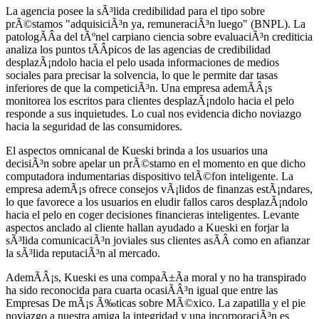
La agencia posee la sÃ³lida credibilidad para el tipo sobre
prÃ©stamos "adquisiciÃ³n ya, remuneraciÃ³n luego" (BNPL). La
patologÃ­Â­a del tÃºnel carpiano ciencia sobre evaluaciÃ³n crediticia
analiza los puntos tÃ­Â­picos de las agencias de credibilidad
desplazÃ¡ndolo hacia el pelo usada informaciones de medios
sociales para precisar la solvencia, lo que le permite dar tasas
inferiores de que la competiciÃ³n. Una empresa ademÃ­Â¡s
monitorea los escritos para clientes desplazÃ¡ndolo hacia el pelo
responde a sus inquietudes. Lo cual nos evidencia dicho noviazgo
hacia la seguridad de las consumidores.
El aspectos omnicanal de Kueski brinda a los usuarios una
decisiÃ³n sobre apelar un prÃ©stamo en el momento en que dicho
computadora indumentarias dispositivo telÃ©fon inteligente. La
empresa ademÃ¡s ofrece consejos vÃ¡lidos de finanzas estÃ¡ndares,
lo que favorece a los usuarios en eludir fallos caros desplazÃ¡ndolo
hacia el pelo en coger decisiones financieras inteligentes. Levante
aspectos anclado al cliente hallan ayudado a Kueski en forjar la
sÃ³lida comunicaciÃ³n joviales sus clientes asÃ­Â­ como en afianzar
la sÃ³lida reputaciÃ³n al mercado.
AdemÃ­Â¡s, Kueski es una compaÃ±Ã­a moral y no ha transpirado
ha sido reconocida para cuarta ocasiÃ­Â³n igual que entre las
Empresas De mÃ¡s Ã‰ticas sobre MÃ©xico. La zapatilla y el pie
noviazgo a nuestra amiga la integridad y una incorporaciÃ³n es