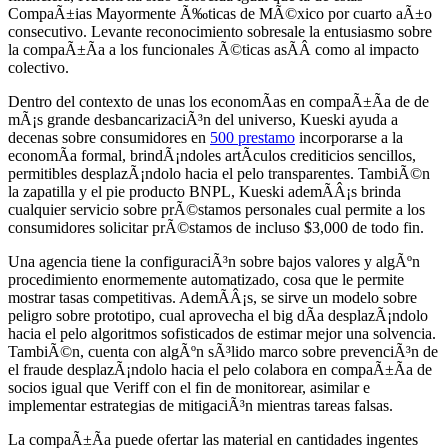
CompaÃ±ias Mayormente Ã‰ticas de MÃ©xico por cuarto aÃ±o
consecutivo. Levante reconocimiento sobresale la entusiasmo sobre
la compaÃ±Ã­a a los funcionales Ã©ticas asÃ­Â­ como al impacto
colectivo.
Dentro del contexto de unas los economÃ­as en compaÃ±Ã­a de de
mÃ¡s grande desbancarizaciÃ³n del universo, Kueski ayuda a
decenas sobre consumidores en
500 prestamo
incorporarse a la
economÃ­a formal, brindÃ¡ndoles artÃ­culos crediticios sencillos,
permitibles desplazÃ¡ndolo hacia el pelo transparentes. TambiÃ©n
la zapatilla y el pie producto BNPL, Kueski ademÃ­Â¡s brinda
cualquier servicio sobre prÃ©stamos personales cual permite a los
consumidores solicitar prÃ©stamos de incluso $3,000 de todo fin.
Una agencia tiene la configuraciÃ³n sobre bajos valores y algÃºn
procedimiento enormemente automatizado, cosa que le permite
mostrar tasas competitivas. AdemÃ­Â¡s, se sirve un modelo sobre
peligro sobre prototipo, cual aprovecha el big dÃ­a desplazÃ¡ndolo
hacia el pelo algoritmos sofisticados de estimar mejor una solvencia.
TambiÃ©n, cuenta con algÃºn sÃ³lido marco sobre prevenciÃ³n de
el fraude desplazÃ¡ndolo hacia el pelo colabora en compaÃ±Ã­a de
socios igual que Veriff con el fin de monitorear, asimilar e
implementar estrategias de mitigaciÃ³n mientras tareas falsas.
La compaÃ±Ã­a puede ofertar las material en cantidades ingentes