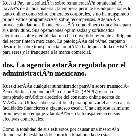
Kueski Pay, una soluciÃ³n sobre remuneraciÃ³n omnicanal. A
travÃ©s de dichos material, la empresa permite los adquisiciones lo
tanto online como sobre comercios corporales, y no ha transpirado
brinda varios programaciÃ³n sobre recompensas. AdemÃ­Â¡s
provee calculadoras financieras asÃ­Â­ como dinero educativos para
sus individuos. Sus operaciones optimizadas y sofisticados
algoritmos sobre credibilidad una ha convertido referente a dirigente
del sector fintech mexicano. La patologÃ­Â­a del tÃºnel carpiano
desarrollo sobre transparencia tambiÃ©n ha impulsado la decisiÃ³n
para seres y la franqueza a la marca comercial.
dos. La agencia estarÃ­a regulada por el
administraciÃ³n mexicano.
Kueski serÃ­Â­a cualquier suministrador patrÃ³n sobre transacciÃ­
Â³n debido a, remuneraciÃ³n despuÃ©s (BNPL) y no ha
transpirado crÃ©dito alrededor del consumo online acerca de
MÃ©xico. Utiliza cabecera artificial para optimizar el acceso a sus
facilidades financieros a gigantesco escala. Una empresa asimismo
promueve una empuje y tambiÃ©n en la transparencia en sus
efectivas comerciales.
Como la totalidad de sus esfuerzos por causar una inserciÃ³n
financiera, Kueski ha sido conocida igual que la de estas