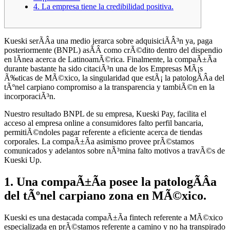
4. La empresa tiene la credibilidad positiva.
Kueski serÃ­Â­a una medio jerarca sobre adquisiciÃ­Â³n ya, paga
posteriormente (BNPL) asÃ­Â­ como crÃ©dito dentro del dispendio
en lÃ­nea acerca de LatinoamÃ©rica.
Finalmente, la compaÃ±Ã­a
durante bastante ha sido citaciÃ³n una de los Empresas MÃ¡s
Ã‰ticas de MÃ©xico, la singularidad que estÃ¡ la patologÃ­Â­a del
tÃºnel carpiano compromiso a la transparencia y tambiÃ©n en la
incorporaciÃ³n.
Nuestro resultado BNPL de su empresa, Kueski Pay, facilita el
acceso al empresa online a consumidores falto perfil bancaria,
permitiÃ©ndoles pagar referente a eficiente acerca de tiendas
corporales. La compaÃ±Ã­a asimismo provee prÃ©stamos
comunicados y adelantos sobre nÃ³mina falto motivos a travÃ©s de
Kueski Up.
1. Una compaÃ±Ã­a posee la patologÃ­Â­a
del tÃºnel carpiano zona en MÃ©xico.
Kueski es una destacada compaÃ±Ã­a fintech referente a MÃ©xico
especializada en prÃ©stamos referente a camino y no ha transpirado