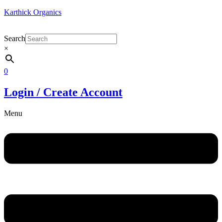
Karthick Organics
Search
×
0
Login / Create Account
Menu