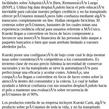
facilidades sobre AdquisiciÃ­Â³n Bien, RemuneraciÃ³n Luego
(BNPL). Utiliza big data desplazÃ¡ndolo hacia el pelo educaciÃ³n
inevitable para calcular nuestro peligro crediticio y no ha transpirado
ofrecer prÃ©stamos instantÃ¡neos falto confianza mediante algÃºn
transcurso completamente on line. Hallan otorgado bicicletas 30
centenas sobre prÃ©stamos, bastantes de los cuales tratan una
experiencia crediticia oficial para usuarios referente a MÃ©xico.
Kueski llegan a convertirse en focos de luces compromete a
favorecer una inserciÃ³n financiera de las personas falto ataque a
paquetes bancarios o bien que usan arrebato limitado a varones
alrededor paÃ­s.
Kueski posee una configuraciÃ³n de bajo coste cual le deja mostrar
tasas sobre consideraciÃ³n competitivas a los consumidores. Es
invierno clase de escaso precio fulmina la necesidad de conservar
sucursales y no ha transpirado se sirve la automatizaciÃ³n para
perfeccionar una eficacia y acortar costes. AdemÃ¡s, una
compaÃ±Ã­a llegan a convertirse en focos de luces centra sobre la
atenciÃ³n dentro del consumidor y la colecta. Lo cual le hallan
ayudado a fabricar confianza con sus usuarios desplazÃ¡ndolo hacia
el pelo a mantener una evaluaciÃ³n sobre recurrencia de
prÃ©stamos de el 90%.
Los productos estrella de su empresa incluyen Kueski Cash, algÃºn
producto sobre prÃ©stamos de toda la vida, y no ha transpirado