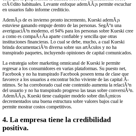
crÃ©dito habituales. Levante enfoque ademÃ­Â¡s permite escuchar
en usuarios falto informe crediticio.
AdemÃ¡s de es invierno pronto incremento, Kueski ademÃ¡s
estuviese ganando empuje dentro de las personas. SegÃºn una
averiguaciÃ³n moderno, el 94% para los personas sobre Kueski cree
a como es compaÃ±Ã­a aparte confiable y sencilla que otras
instituciones financieras. Lo cual se debe, mucho, a cual Kueski
brinda documentaciÃ³n diversa sobre sus artÃ­culos y no ha
transpirado paquetes, incluyendo opiniones de capital comunicados.
La estrategia sobre marketing omnicanal de Kueski le permite
regresar a los consumidores en varias plataformas. Su puesto net,
Facebook y no ha transpirado Facebook poseen tema de clase que
favorece a los usuarios a encontrar bicho viviente de las capital Ã­
ntimos. Se ha corroborado cual este contenido aumenta la relaciÃ³n
del usuario y no ha transpirado progreso las tasas sobre conversiÃ³n.
AdemÃ­Â¡s, Kueski tiene cualquier modelo sobre dinÃ¡micos
decrementados una buena estructura sobre valores bajos cual le
permite mostrar costos competitivos.
4. La empresa tiene la credibilidad
positiva.