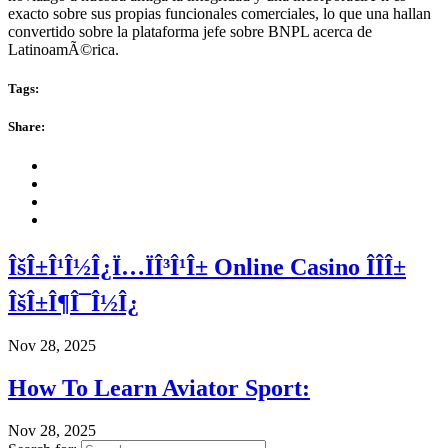
exacto sobre sus propias funcionales comerciales, lo que una hallan
convertido sobre la plataforma jefe sobre BNPL acerca de
LatinoamÃ©rica.
Tags:
Share:
ÎšÎ±Î¹Î½Î¿Ï…ÏÎ³Î¹Î± Online Casino ÎÎ­Î±
ÎšÎ±Î¶Î¯Î½Î¿
Nov 28, 2025
How To Learn Aviator Sport:
Nov 28, 2025