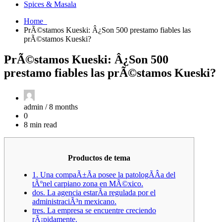
Spices & Masala
Home
PrÃ©stamos Kueski: Â¿Son 500 prestamo fiables las
prÃ©stamos Kueski?
PrÃ©stamos Kueski: Â¿Son 500
prestamo fiables las prÃ©stamos Kueski?
admin /
8 months
0
8 min read
Productos de tema
1. Una compaÃ±Ã­a posee la patologÃ­Â­a del
tÃºnel carpiano zona en MÃ©xico.
dos. La agencia estarÃ­a regulada por el
administraciÃ³n mexicano.
tres. La empresa se encuentre creciendo
rÃ¡pidamente.