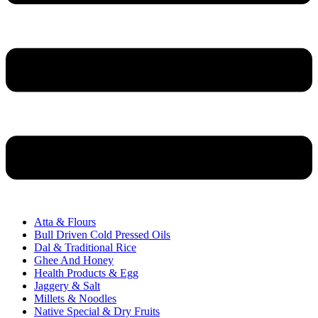
Atta & Flours
Bull Driven Cold Pressed Oils
Dal & Traditional Rice
Ghee And Honey
Health Products & Egg
Jaggery & Salt
Millets & Noodles
Native Special & Dry Fruits