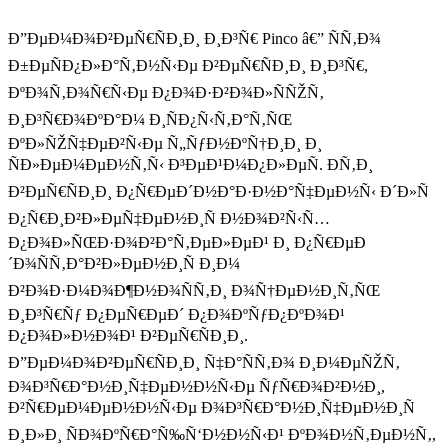
Ð”ÐµÐ¼Ð¾Ð²ÐµÑ€ÑÐ¸Ð¸ Ð¸Ð³Ñ€ Pinco â€” ÑÑ‚Ð¾
Ð±ÐµÑÐ¿Ð»Ð°Ñ‚Ð½Ñ‹Ðµ Ð²ÐµÑ€ÑÐ¸Ð¸ Ð¸Ð³Ñ€,
ÐºÐ¾Ñ‚Ð¾Ñ€Ñ‹Ðµ Ð¿Ð¾Ð·Ð²Ð¾Ð»ÑÑŽÑ‚
Ð¸Ð³Ñ€Ð¾ÐºÐ°Ð¼ Ð¸ÑÐ¿Ñ‹Ñ‚Ð°Ñ‚ÑŒ
ÐºÐ»ÑŽÑ‡ÐµÐ²Ñ‹Ðµ Ñ„ÑƒÐ½ÐºÑ†Ð¸Ð¸ Ð¸
ÑÐ»ÐµÐ¼ÐµÐ½Ñ‚Ñ‹ Ð³ÐµÐ¹Ð¼Ð¿Ð»ÐµÑ. Ð­Ñ‚Ð¸
Ð²ÐµÑ€ÑÐ¸Ð¸ Ð¿Ñ€ÐµÐ´Ð½Ð°Ð·Ð½Ð°Ñ‡ÐµÐ½Ñ‹ Ð´Ð»Ñ
Ð¿Ñ€Ð¸Ð²Ð»ÐµÑ‡ÐµÐ½Ð¸Ñ Ð½Ð¾Ð²Ñ‹Ñ…
Ð¿Ð¾Ð»ÑŒÐ·Ð¾Ð²Ð°Ñ‚ÐµÐ»ÐµÐ¹ Ð¸ Ð¿Ñ€ÐµÐ
´Ð¾ÑÑ‚Ð°Ð²Ð»ÐµÐ½Ð¸Ñ Ð¸Ð¼
Ð²Ð¾Ð·Ð¼Ð¾Ð¶Ð½Ð¾ÑÑ‚Ð¸ Ð¾Ñ†ÐµÐ½Ð¸Ñ‚ÑŒ
Ð¸Ð³Ñ€Ñƒ Ð¿ÐµÑ€ÐµÐ´ Ð¿Ð¾ÐºÑƒÐ¿ÐºÐ¾Ð¹
Ð¿Ð¾Ð»Ð½Ð¾Ð¹ Ð²ÐµÑ€ÑÐ¸Ð¸.
Ð”ÐµÐ¼Ð¾Ð²ÐµÑ€ÑÐ¸Ð¸ Ñ‡Ð°ÑÑ‚Ð¾ Ð¸Ð¼ÐµÑŽÑ‚
Ð¾Ð³Ñ€Ð°Ð½Ð¸Ñ‡ÐµÐ½Ð½Ñ‹Ðµ ÑƒÑ€Ð¾Ð²Ð½Ð¸,
Ð²Ñ€ÐµÐ¼ÐµÐ½Ð½Ñ‹Ðµ Ð¾Ð³Ñ€Ð°Ð½Ð¸Ñ‡ÐµÐ½Ð¸Ñ
Ð¸Ð»Ð¸ ÑÐ¾ÐºÑ€Ð°Ñ‰Ñ‘Ð½Ð½Ñ‹Ð¹ ÐºÐ¾Ð½Ñ‚ÐµÐ½Ñ‚,