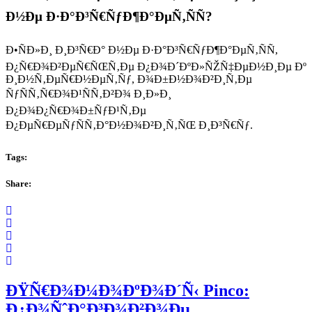
Ð½Ðµ Ð·Ð°Ð³Ñ€ÑƒÐ¶Ð°ÐµÑ‚ÑÑ?
Ð•ÑÐ»Ð¸ Ð¸Ð³Ñ€Ð° Ð½Ðµ Ð·Ð°Ð³Ñ€ÑƒÐ¶Ð°ÐµÑ‚ÑÑ,
Ð¿Ñ€Ð¾Ð²ÐµÑ€ÑŒÑ‚Ðµ Ð¿Ð¾Ð´ÐºÐ»ÑŽÑ‡ÐµÐ½Ð¸Ðµ Ðº
Ð¸Ð½Ñ‚ÐµÑ€Ð½ÐµÑ‚Ñƒ, Ð¾Ð±Ð½Ð¾Ð²Ð¸Ñ‚Ðµ
ÑƒÑÑ‚Ñ€Ð¾Ð¹ÑÑ‚Ð²Ð¾ Ð¸Ð»Ð¸
Ð¿Ð¾Ð¿Ñ€Ð¾Ð±ÑƒÐ¹Ñ‚Ðµ
Ð¿ÐµÑ€ÐµÑƒÑÑ‚Ð°Ð½Ð¾Ð²Ð¸Ñ‚ÑŒ Ð¸Ð³Ñ€Ñƒ.
Tags:
Share:
ÐŸÑ€Ð¾Ð¼Ð¾ÐºÐ¾Ð´Ñ‹ Pinco:
Ð¿Ð¾ÑˆÐ°Ð³Ð¾Ð²Ð¾Ðµ