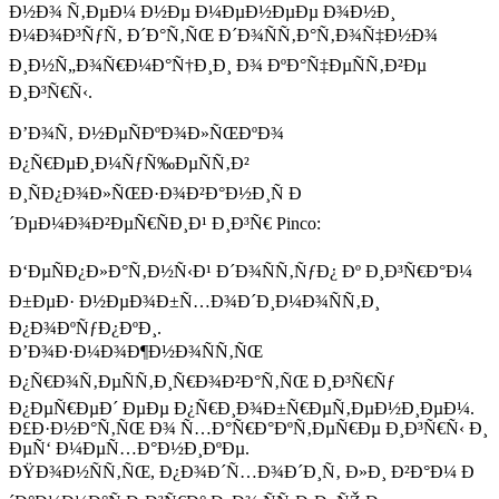
Ð½Ð¾ Ñ‚ÐµÐ¼ Ð½Ðµ Ð¼ÐµÐ½ÐµÐµ Ð¾Ð½Ð¸
Ð¼Ð¾Ð³ÑƒÑ‚ Ð´Ð°Ñ‚ÑŒ Ð´Ð¾ÑÑ‚Ð°Ñ‚Ð¾Ñ‡Ð½Ð¾
Ð¸Ð½Ñ„Ð¾Ñ€Ð¼Ð°Ñ†Ð¸Ð¸ Ð¾ ÐºÐ°Ñ‡ÐµÑÑ‚Ð²Ðµ
Ð¸Ð³Ñ€Ñ‹.
Ð’Ð¾Ñ‚ Ð½ÐµÑÐºÐ¾Ð»ÑŒÐºÐ¾
Ð¿Ñ€ÐµÐ¸Ð¼ÑƒÑ‰ÐµÑÑ‚Ð²
Ð¸ÑÐ¿Ð¾Ð»ÑŒÐ·Ð¾Ð²Ð°Ð½Ð¸Ñ Ð
´ÐµÐ¼Ð¾Ð²ÐµÑ€ÑÐ¸Ð¹ Ð¸Ð³Ñ€ Pinco:
Ð‘ÐµÑÐ¿Ð»Ð°Ñ‚Ð½Ñ‹Ð¹ Ð´Ð¾ÑÑ‚ÑƒÐ¿ Ðº Ð¸Ð³Ñ€Ð°Ð¼
Ð±ÐµÐ· Ð½ÐµÐ¾Ð±Ñ…Ð¾Ð´Ð¸Ð¼Ð¾ÑÑ‚Ð¸
Ð¿Ð¾ÐºÑƒÐ¿ÐºÐ¸.
Ð’Ð¾Ð·Ð¼Ð¾Ð¶Ð½Ð¾ÑÑ‚ÑŒ
Ð¿Ñ€Ð¾Ñ‚ÐµÑÑ‚Ð¸Ñ€Ð¾Ð²Ð°Ñ‚ÑŒ Ð¸Ð³Ñ€Ñƒ
Ð¿ÐµÑ€ÐµÐ´ ÐµÐµ Ð¿Ñ€Ð¸Ð¾Ð±Ñ€ÐµÑ‚ÐµÐ½Ð¸ÐµÐ¼.
Ð£Ð·Ð½Ð°Ñ‚ÑŒ Ð¾ Ñ…Ð°Ñ€Ð°ÐºÑ‚ÐµÑ€Ðµ Ð¸Ð³Ñ€Ñ‹ Ð¸
ÐµÑ‘ Ð¼ÐµÑ…Ð°Ð½Ð¸ÐºÐµ.
ÐŸÐ¾Ð½ÑÑ‚ÑŒ, Ð¿Ð¾Ð´Ñ…Ð¾Ð´Ð¸Ñ‚ Ð»Ð¸ Ð²Ð°Ð¼ Ð