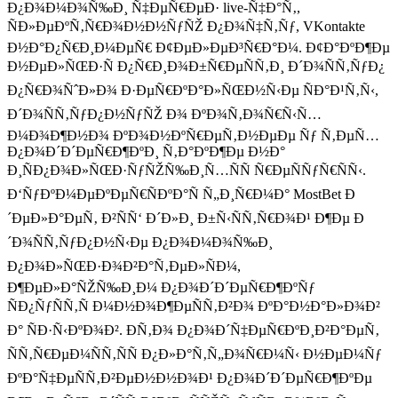
Ð¿Ð¾Ð¼Ð¾Ñ‰Ð¸ Ñ‡ÐµÑ€ÐµÐ· live-Ñ‡Ð°Ñ‚,
ÑÐ»ÐµÐºÑ‚Ñ€Ð¾Ð½Ð½ÑƒÑŽ Ð¿Ð¾Ñ‡Ñ‚Ñƒ, VKontakte
Ð½Ð°Ð¿Ñ€Ð¸Ð¼ÐµÑ€ Ð¢ÐµÐ»ÐµÐ³Ñ€Ð°Ð¼. Ð¢Ð°ÐºÐ¶Ðµ
Ð½ÐµÐ»ÑŒÐ·Ñ Ð¿Ñ€Ð¸Ð¾Ð±Ñ€ÐµÑÑ‚Ð¸ Ð´Ð¾ÑÑ‚ÑƒÐ¿
Ð¿Ñ€Ð¾ÑˆÐ»Ð¾ Ð·ÐµÑ€ÐºÐ°Ð»ÑŒÐ½Ñ‹Ðµ ÑÐ°Ð¹Ñ‚Ñ‹,
Ð´Ð¾ÑÑ‚ÑƒÐ¿Ð½ÑƒÑŽ Ð¾ ÐºÐ¾Ñ‚Ð¾Ñ€Ñ‹Ñ…
Ð¼Ð¾Ð¶Ð½Ð¾ ÐºÐ¾Ð½ÐºÑ€ÐµÑ‚Ð½ÐµÐµ Ñƒ Ñ‚ÐµÑ…
Ð¿Ð¾Ð´Ð´ÐµÑ€Ð¶ÐºÐ¸ Ñ‚Ð°ÐºÐ¶Ðµ Ð½Ð°
Ð¸ÑÐ¿Ð¾Ð»ÑŒÐ·ÑƒÑŽÑ‰Ð¸Ñ…ÑÑ Ñ€ÐµÑÑƒÑ€ÑÑ‹.
Ð‘ÑƒÐºÐ¼ÐµÐºÐµÑ€ÑÐºÐ°Ñ Ñ„Ð¸Ñ€Ð¼Ð° MostBet Ð
´ÐµÐ»Ð°ÐµÑ‚ Ð²ÑÑ‘ Ð´Ð»Ð¸ Ð±Ñ‹ÑÑ‚Ñ€Ð¾Ð¹ Ð¶Ðµ Ð
´Ð¾ÑÑ‚ÑƒÐ¿Ð½Ñ‹Ðµ Ð¿Ð¾Ð¼Ð¾Ñ‰Ð¸
Ð¿Ð¾Ð»ÑŒÐ·Ð¾Ð²Ð°Ñ‚ÐµÐ»ÑÐ¼,
Ð¶ÐµÐ»Ð°ÑŽÑ‰Ð¸Ð¼ Ð¿Ð¾Ð´Ð´ÐµÑ€Ð¶ÐºÑƒ
ÑÐ¿ÑƒÑÑ‚Ñ Ð¼Ð½Ð¾Ð¶ÐµÑÑ‚Ð²Ð¾ ÐºÐ°Ð½Ð°Ð»Ð¾Ð²
Ð° ÑÐ·Ñ‹ÐºÐ¾Ð². Ð­Ñ‚Ð¾ Ð¿Ð¾Ð´Ñ‡ÐµÑ€ÐºÐ¸Ð²Ð°ÐµÑ‚
ÑÑ‚Ñ€ÐµÐ¼ÑÑ‚ÑÑ Ð¿Ð»Ð°Ñ‚Ñ„Ð¾Ñ€Ð¼Ñ‹ Ð½ÐµÐ¼Ñƒ
ÐºÐ°Ñ‡ÐµÑÑ‚Ð²ÐµÐ½Ð½Ð¾Ð¹ Ð¿Ð¾Ð´Ð´ÐµÑ€Ð¶ÐºÐµ