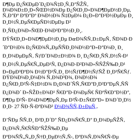
Ð¶Ðµ Ð¿Ñ€ÐµÐ´Ð¿Ð¾Ñ‡Ð¸Ñ‚Ð°ÑŽÑ‚
Ð¼Ð¾Ð±Ð¸Ð»ÑŒÐ½Ð¾Ðµ Ð¿Ñ€Ð¸Ð»Ð¾Ð¶ÐµÐ½Ð¸Ðµ,
Ñ‚Ð°Ðº ÐºÐ°Ðº Ð¾Ð½Ð¾ Ñ‡ÐµÐ¼ Ð¿Ð»Ð°Ð²Ð½ÐµÐµ Ð¸
Ð¸Ð½Ñ‚ÐµÑ€ÐµÑÐ½ÐµÐµ Ð²
Ð¸ÑÐ¿Ð¾Ð»ÑŒÐ·Ð¾Ð²Ð°Ð½Ð¸Ð¸.
ÐŸÑ€Ð¸Ð»Ð¾Ð¶ÐµÐ½Ð¸Ðµ ÐœÐ¾ÑÑ‚Ð±ÐµÑ‚ ÑÐ¾Ð·Ð
´Ð°Ð½Ð¾ Ð¿Ñ€Ð¾Ñ„ÐµÑÑÐ¸Ð¾Ð½Ð°Ð»Ð°Ð¼Ð¸ Ð¸
Ð¸Ð¼ÐµÐµÑ‚ ÑƒÐ´Ð¾Ð±Ð½Ð¾ Ð¸ Ð¿Ñ€Ð¸ÑÑ‚Ð½Ñ‹Ð¹
Ð¸Ð½Ñ‚ÐµÑ€Ñ„ÐµÐ¹Ñ, Ð¿Ð¾Ð·Ð²Ð¾Ð»ÑÑŽÑ‰Ð¸Ð¹
Ð»ÐµÐ³ÐºÐ¾ Ð½Ð°Ð¹Ñ‚Ð¸ Ð½ÑƒÐ¶Ð½ÑƒÑŽ Ð¸Ð³Ñ€Ñƒ.
ÐŸÐ¾Ð¼Ð¸Ð¼Ð¾ Ñ‚Ð¾Ð³Ð¾, Ð¾Ð½Ð¾
Ð¿Ñ€Ð¸Ð²Ñ‹Ñ‡Ð½Ð¾ Ð¿Ð¾Ð´ÑÑ‚Ñ€Ð°Ð¸Ð²Ð°ÐµÑ‚ÑÑ
Ð¿Ð¾Ð´ Ð»ÑŽÐ±Ð¾Ð¹ Ñ€Ð°Ð·Ð¼ÐµÑ€ ÑÐºÑ€Ð°Ð½Ð°,
Ð¶Ðµ Ð²Ñ‹ Ð¼Ð¾Ð¶ÐµÑ‚Ðµ Ð²Ñ‹Ð±Ñ€Ð°Ð» Ð¾Ð´Ð¸Ð½
Ð¸Ð· 27 ÑÐ·Ñ‹ÐºÐ¾Ð²
Ð¼Ð¾ÑÑ‚Ð±ÐµÑ‚
.
Ð’ÑÐµ ÑÑ‚Ð¸ Ð²Ð¸Ð´Ð° ÑÐ¿Ð¾Ñ€Ñ‚Ð° Ð¸Ð¼ÐµÑŽÑ‚
Ð¿Ð¾Ñ‚Ñ€ÑÑÐ°ÑŽÑ‰Ð¸Ðµ
ÐºÐ¾ÑÑ„Ñ„Ð¸Ñ†Ð¸ÐµÐ½Ñ‚Ñ‹, ÐºÐ¾Ñ‚Ð¾Ñ€Ñ‹Ðµ