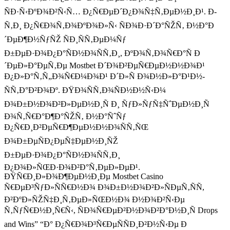
ÑÐ·Ñ‹ÐºÐ¾Ð²Ñ‹Ñ… Ð¿Ñ€ÐµÐ´Ð¿Ð¾Ñ‡Ñ‚ÐµÐ½Ð¸Ð¹. Ð­
Ñ‚Ð¸ Ð¿Ñ€Ð¾Ñ‚Ð¾ÐºÐ¾Ð»Ñ‹ ÑÐ¾Ð·Ð´Ð°ÑŽÑ‚ Ð½Ð°Ð
´ÐµÐ¶Ð½ÑƒÑŽ ÑÐ¸ÑÑ‚ÐµÐ¼Ñƒ
Ð±ÐµÐ·Ð¾Ð¿Ð°ÑÐ½Ð¾ÑÑ‚Ð¸, ÐºÐ¾Ñ‚Ð¾Ñ€Ð°Ñ Ð
´ÐµÐ»Ð°ÐµÑ‚Ðµ Mostbet Ð´Ð¾Ð²ÐµÑ€ÐµÐ½Ð½Ð¾Ð¹
Ð¿Ð»Ð°Ñ‚Ñ„Ð¾Ñ€Ð¼Ð¾Ð¹ Ð´Ð»Ñ Ð¾Ð½Ð»Ð°Ð¹Ð½-
ÑÑ‚Ð°Ð²Ð¾Ðº. ÐŸÐ¾ÑÑ‚Ð¾ÑÐ½Ð½Ñ‹Ð¼
Ð¾Ð±Ð½Ð¾Ð²Ð»ÐµÐ½Ð¸Ñ Ð¸ ÑƒÐ»ÑƒÑ‡ÑˆÐµÐ½Ð¸Ñ
Ð¾Ñ‚Ñ€Ð°Ð¶Ð°ÑŽÑ‚ Ð½Ð°ÑˆÑƒ
Ð¿Ñ€Ð¸Ð²ÐµÑ€Ð¶ÐµÐ½Ð½Ð¾ÑÑ‚ÑŒ
Ð¾Ð±ÐµÑÐ¿ÐµÑ‡ÐµÐ½Ð¸ÑŽ
Ð±ÐµÐ·Ð¾Ð¿Ð°ÑÐ½Ð¾ÑÑ‚Ð¸
Ð¿Ð¾Ð»ÑŒÐ·Ð¾Ð²Ð°Ñ‚ÐµÐ»ÐµÐ¹.
ÐŸÑ€Ð¸Ð»Ð¾Ð¶ÐµÐ½Ð¸Ðµ Mostbet Casino
Ñ€ÐµÐ³ÑƒÐ»ÑÑ€Ð½Ð¾ Ð¾Ð±Ð½Ð¾Ð²Ð»ÑÐµÑ‚ÑÑ,
Ð²ÐºÐ»ÑŽÑ‡Ð¸Ñ‚ÐµÐ»ÑŒÐ½Ð¾ Ð½Ð¾Ð²Ñ‹Ðµ
Ñ‚ÑƒÑ€Ð½Ð¸Ñ€Ñ‹, ÑÐ¾Ñ€ÐµÐ²Ð½Ð¾Ð²Ð°Ð½Ð¸Ñ Drops
and Wins” “Ð° Ð¿Ñ€Ð¾Ð³Ñ€ÐµÑÑÐ¸Ð²Ð½Ñ‹Ðµ Ð