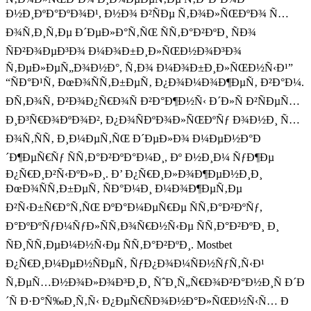
Ð½Ð¸ÐºÐ°ÐºÐ¾Ð¹, Ð½Ð¾ Ð²ÑÐµ Ñ‚Ð¾Ð»ÑŒÐºÐ¾ Ñ…
Ð¾Ñ‚Ð¸Ñ‚Ðµ Ð´ÐµÐ»Ð°Ñ‚ÑŒ ÑÑ‚Ð°Ð²ÐºÐ¸ ÑÐ¾
ÑÐ²Ð¾ÐµÐ³Ð¾ Ð¼Ð¾Ð±Ð¸Ð»ÑŒÐ½Ð¾Ð³Ð¾
Ñ‚ÐµÐ»ÐµÑ„Ð¾Ð½Ð°, Ñ‚Ð¾ Ð¼Ð¾Ð±Ð¸Ð»ÑŒÐ½Ñ‹Ð¹”
“ÑÐ°Ð¹Ñ‚ ÐœÐ¾ÑÑ‚Ð±ÐµÑ‚ Ð¿Ð¾Ð¼Ð¾Ð¶ÐµÑ‚ Ð²Ð°Ð¼.
Ð­Ñ‚Ð¾Ñ‚ Ð²Ð¾Ð¿Ñ€Ð¾Ñ Ð²Ð°Ð¶Ð½Ñ‹ Ð´Ð»Ñ Ð²ÑÐµÑ…
Ð¸Ð³Ñ€Ð¾ÐºÐ¾Ð², Ð¿Ð¾ÑÐºÐ¾Ð»ÑŒÐºÑƒ Ð¾Ð½Ð¸ Ñ…
Ð¾Ñ‚ÑÑ‚ Ð¸Ð¼ÐµÑ‚ÑŒ Ð´ÐµÐ»Ð¾ Ð¼ÐµÐ½Ð°Ð
´Ð¶ÐµÑ€Ñƒ ÑÑ‚Ð°Ð²ÐºÐ°Ð¼Ð¸, Ðº Ð½Ð¸Ð¼ ÑƒÐ¶Ðµ
Ð¿Ñ€Ð¸Ð²Ñ‹ÐºÐ»Ð¸. Ð’ Ð¿Ñ€Ð¸Ð»Ð¾Ð¶ÐµÐ½Ð¸Ð¸
ÐœÐ¾ÑÑ‚Ð±ÐµÑ‚ ÑÐ°Ð¼Ð¸ Ð¼Ð¾Ð¶ÐµÑ‚Ðµ
Ð²Ñ‹Ð±Ñ€Ð°Ñ‚ÑŒ ÐºÐ°Ð¼ÐµÑ€Ðµ ÑÑ‚Ð°Ð²ÐºÑƒ,
Ð°ÐºÐºÑƒÐ¼ÑƒÐ»ÑÑ‚Ð¾Ñ€Ð½Ñ‹Ðµ ÑÑ‚Ð°Ð²ÐºÐ¸ Ð¸
ÑÐ¸ÑÑ‚ÐµÐ¼Ð½Ñ‹Ðµ ÑÑ‚Ð°Ð²ÐºÐ¸. Mostbet
Ð¿Ñ€Ð¸Ð¼ÐµÐ½ÑÐµÑ‚ ÑƒÐ¿Ð¾Ð¼ÑÐ½ÑƒÑ‚Ñ‹Ð¹
Ñ‚ÐµÑ…Ð½Ð¾Ð»Ð¾Ð³Ð¸Ð¸ ÑˆÐ¸Ñ„Ñ€Ð¾Ð²Ð°Ð½Ð¸Ñ Ð´Ð
´Ñ Ð·Ð°Ñ‰Ð¸Ñ‚Ñ‹ Ð¿ÐµÑ€ÑÐ¾Ð½Ð°Ð»ÑŒÐ½Ñ‹Ñ… Ð