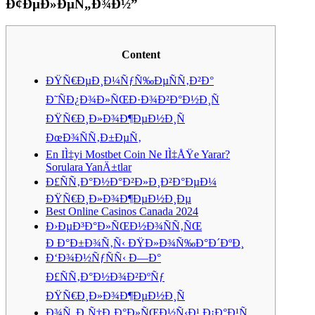
Ð¢ÐµÐ»ÐµÑ„Ð¾Ð½”
Content
ÐŸÑ€ÐµÐ¸Ð¼ÑƒÑ‰ÐµÑÑ‚Ð²Ð°
Ð˜ÑÐ¿Ð¾Ð»ÑŒÐ·Ð¾Ð²Ð°Ð½Ð¸Ñ
ÐŸÑ€Ð¸Ð»Ð¾Ð¶ÐµÐ½Ð¸Ñ
ÐœÐ¾ÑÑ‚Ð±ÐµÑ‚
En IÌ‡yi Mostbet Coin Ne IÌ‡ÅŸe Yarar?
Sorulara YanÄ±tlar
Ð£ÑÑ‚Ð°Ð½Ð°Ð²Ð»Ð¸Ð²Ð°ÐµÐ¼
ÐŸÑ€Ð¸Ð»Ð¾Ð¶ÐµÐ½Ð¸Ðµ
Best Online Casinos Canada 2024
Ð›ÐµÐ³Ð°Ð»ÑŒÐ½Ð¾ÑÑ‚ÑŒ
Ð Ð°Ð±Ð¾Ñ‚Ñ‹ ÐŸÐ»Ð¾Ñ‰Ð°Ð´ÐºÐ¸
Ð‘Ð¾Ð½ÑƒÑÑ‹ Ð—Ð°
Ð£ÑÑ‚Ð°Ð½Ð¾Ð²ÐºÑƒ
ÐŸÑ€Ð¸Ð»Ð¾Ð¶ÐµÐ½Ð¸Ñ
Ð¾Ñ„Ð¸Ñ†Ð¸Ð°Ð»ÑŒÐ½Ñ‹Ð¹ Ð¡Ð°Ð¹Ñ‚