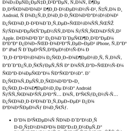
Ð¾Ð±ÐµÑÐ¿ÐµÑ‡Ð¸Ð²Ð°ÐµÑ‚ Ñ‚Ð¾Ñ‚ Ð¶Ðµ
Ð¸Ð³Ñ€Ð¾Ð²Ð¾Ð¹ Ð¶Ð¸Ð·Ð½ÐµÐ½Ð½Ñ‹Ð¹, Ñ‡Ñ‚Ð¾ Ð¸
Android, Ñ Ð¾Ð¿Ñ‚Ð¸Ð¼Ð¸Ð·Ð¸Ñ€Ð¾Ð²Ð°Ð½Ð½Ð¾Ð¹
Ð¿Ñ€Ð¾Ð¸Ð·Ð²Ð¾Ð´Ð¸Ñ‚ÐµÐ»ÑŒÐ½Ð¾ÑÑ‚ÑŒÑŽ
ÑƒÑÐ¾Ð²ÐµÑ€ÑˆÐµÐ½ÑÑ‚Ð²Ð¾ ÑƒÑÑ‚Ñ€Ð¾Ð¹ÑÑ‚Ð²
Apple. Ð¢Ð¾Ð³Ð´Ð° Ð¿Ð¾Ð´Ð´ÐµÑ€Ð¶Ð¸Ð²Ð°ÐµÐ¼
ÐºÐ°Ðº Ð¿Ð¾Ð»ÑŒÐ·Ð¾Ð²Ð°Ñ‚ÐµÐ»ÐµÐ¹ iPhone, Ñ‚Ð°Ðº
Ð° iPad Ñ Ð´ÐµÐ¹ÑÑ‚Ð²ÐµÐ½Ð½Ñ‹Ð¼ Ð
´Ð¸Ð·Ð°Ð¹Ð½Ð¾Ð¼ Ð¿Ñ€Ð¸Ð»Ð¾Ð¶ÐµÐ½Ð¸Ñ, Ñ‚Ð¾Ñ‚
Ð°Ð´Ð°Ð¿Ñ‚Ð¸Ñ€ÑƒÐµÑ‚ÑÑ Ðº Ð¾ÑÑ‚Ð°Ð»ÑŒÐ½Ñ‹Ð¼
Ñ€Ð°Ð·Ð¼ÐµÑ€Ð°Ð¼ ÑÐºÑ€Ð°Ð½Ð°. Ð˜
Ð¿Ñ€Ð¾Ñ‚ÐµÑÑ‚Ð¸Ñ€Ð¾Ð²Ð°Ð»Ð¸
Ð¿Ñ€Ð¸Ð»Ð¾Ð¶ÐµÐ½Ð¸Ðµ Ð½Ð° Android
ÑƒÑÑ‚Ñ€Ð¾Ð¹ÑÑ‚Ð²Ð°Ñ… Ð¾Ñ‚ ÐºÑ€ÑƒÐ¿Ð½Ñ‹Ñ…
Ð¿Ñ€Ð¾Ð¸Ð·Ð²Ð¾Ð´Ð¸Ñ‚ÐµÐ»ÐµÐ¹ Ð¿Ð¾
ÐºÐ¾Ð²ÑÐµÐ¼Ñƒ Ð¼Ð¸Ñ€Ñƒ.
Ð’Ð¾ Ð²Ñ€ÐµÐ¼Ñ ÑÐ¾Ð·Ð´Ð°Ð½Ð¸Ñ
Ð›Ð¸Ñ‡Ð½Ð¾Ð³Ð¾ ÐšÐ°Ð±Ð¸Ð½ÐµÑ‚Ð°