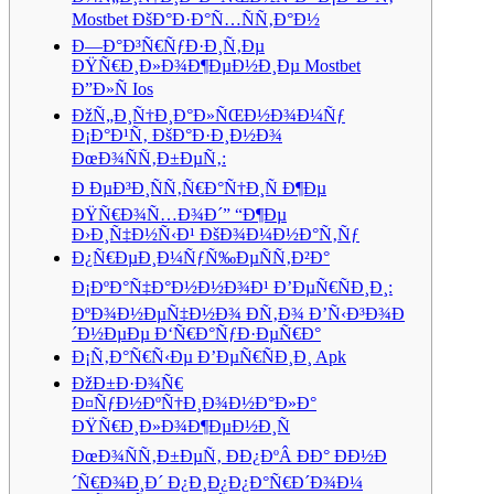
Mostbet ÐšÐ°Ð·Ð°Ñ…ÑÑ‚Ð°Ð½
Ð—Ð°Ð³Ñ€ÑƒÐ·Ð¸Ñ‚Ðµ
ÐŸÑ€Ð¸Ð»Ð¾Ð¶ÐµÐ½Ð¸Ðµ Mostbet
Ð”Ð»Ñ Ios
ÐžÑ„Ð¸Ñ†Ð¸Ð°Ð»ÑŒÐ½Ð¾Ð¼Ñƒ
Ð¡Ð°Ð¹Ñ‚ ÐšÐ°Ð·Ð¸Ð½Ð¾
ÐœÐ¾ÑÑ‚Ð±ÐµÑ‚:
Ð ÐµÐ³Ð¸ÑÑ‚Ñ€Ð°Ñ†Ð¸Ñ Ð¶Ðµ
ÐŸÑ€Ð¾Ñ…Ð¾Ð´” “Ð¶Ðµ
Ð›Ð¸Ñ‡Ð½Ñ‹Ð¹ ÐšÐ¾Ð¼Ð½Ð°Ñ‚Ñƒ
Ð¿Ñ€ÐµÐ¸Ð¼ÑƒÑ‰ÐµÑÑ‚Ð²Ð°
Ð¡ÐºÐ°Ñ‡Ð°Ð½Ð½Ð¾Ð¹ Ð’ÐµÑ€ÑÐ¸Ð¸:
ÐºÐ¾Ð½ÐµÑ‡Ð½Ð¾ Ð­Ñ‚Ð¾ Ð’Ñ‹Ð³Ð¾Ð
´Ð½ÐµÐµ Ð‘Ñ€Ð°ÑƒÐ·ÐµÑ€Ð°
Ð¡Ñ‚Ð°Ñ€Ñ‹Ðµ Ð’ÐµÑ€ÑÐ¸Ð¸ Apk
ÐžÐ±Ð·Ð¾Ñ€
Ð¤ÑƒÐ½ÐºÑ†Ð¸Ð¾Ð½Ð°Ð»Ð°
ÐŸÑ€Ð¸Ð»Ð¾Ð¶ÐµÐ½Ð¸Ñ
ÐœÐ¾ÑÑ‚Ð±ÐµÑ‚ ÐÐ¿ÐºÂ ÐÐ° ÐÐ½Ð
´Ñ€Ð¾Ð¸Ð´ Ð¿Ð¸Ð¿Ð¿Ð°Ñ€Ð´Ð¾Ð¼