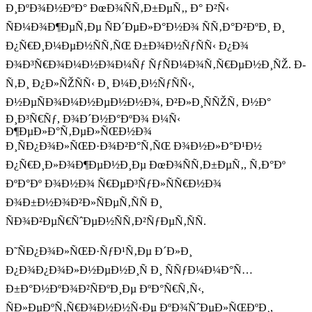
Ð¸ÐºÐ¾Ð½ÐºÐ° ÐœÐ¾ÑÑ‚Ð±ÐµÑ‚, Ð° Ð²Ñ‹
ÑÐ¼Ð¾Ð¶ÐµÑ‚Ðµ ÑÐ´ÐµÐ»Ð°Ð½Ð¾ ÑÑ‚Ð°Ð²ÐºÐ¸ Ð¸
Ð¿Ñ€Ð¸Ð¼ÐµÐ½ÑÑ‚ÑŒ Ð±Ð¾Ð½ÑƒÑÑ‹ Ð¿Ð¾
Ð¾Ð³Ñ€Ð¾Ð¼Ð½Ð¾Ð¼Ñƒ ÑƒÑÐ¼Ð¾Ñ‚Ñ€ÐµÐ½Ð¸ÑŽ. Ð­
Ñ‚Ð¸ Ð¿Ð»ÑŽÑÑ‹ Ð¸ Ð¼Ð¸Ð½ÑƒÑÑ‹,
Ð½ÐµÑÐ¾Ð¼Ð½ÐµÐ½Ð½Ð¾, Ð²Ð»Ð¸ÑÑŽÑ‚ Ð½Ð°
Ð¸Ð³Ñ€Ñƒ, Ð¾Ð´Ð½Ð°ÐºÐ¾ Ð¼Ñ‹
Ð¶ÐµÐ»Ð°Ñ‚ÐµÐ»ÑŒÐ½Ð¾
Ð¸ÑÐ¿Ð¾Ð»ÑŒÐ·Ð¾Ð²Ð°Ñ‚ÑŒ Ð¾Ð½Ð»Ð°Ð¹Ð½
Ð¿Ñ€Ð¸Ð»Ð¾Ð¶ÐµÐ½Ð¸Ðµ ÐœÐ¾ÑÑ‚Ð±ÐµÑ‚, Ñ‚Ð°Ðº
ÐºÐ°Ðº Ð¾Ð½Ð¾ Ñ€ÐµÐ³ÑƒÐ»ÑÑ€Ð½Ð¾
Ð¾Ð±Ð½Ð¾Ð²Ð»ÑÐµÑ‚ÑÑ Ð¸
ÑÐ¾Ð²ÐµÑ€ÑˆÐµÐ½ÑÑ‚Ð²ÑƒÐµÑ‚ÑÑ.
Ð˜ÑÐ¿Ð¾Ð»ÑŒÐ·ÑƒÐ¹Ñ‚Ðµ Ð´Ð»Ð¸
Ð¿Ð¾Ð¿Ð¾Ð»Ð½ÐµÐ½Ð¸Ñ Ð¸ ÑÑƒÐ¼Ð¼Ð°Ñ…
Ð±Ð°Ð½ÐºÐ¾Ð²ÑÐºÐ¸Ðµ ÐºÐ°Ñ€Ñ‚Ñ‹,
ÑÐ»ÐµÐºÑ‚Ñ€Ð¾Ð½Ð½Ñ‹Ðµ ÐºÐ¾ÑˆÐµÐ»ÑŒÐºÐ¸,