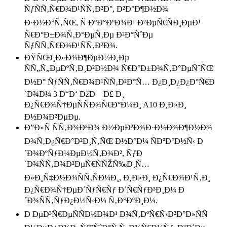
ÑƒÑÑ‚Ñ€Ð¾Ð¹ÑÑ‚Ð²Ð°, Ð²Ð°Ð¶Ð½Ð¾
Ð·Ð½Ð°Ñ‚ÑŒ, Ñ ÐºÐ°ÐºÐ¾Ð¹ Ð²ÐµÑ€ÑÐ¸ÐµÐ¹
Ñ€Ð°Ð±Ð¾Ñ‚Ð°ÐµÑ‚Ðµ Ð²Ð°ÑˆÐµ
ÑƒÑÑ‚Ñ€Ð¾Ð¹ÑÑ‚Ð²Ð¾.
ÐŸÑ€Ð¸Ð»Ð¾Ð¶ÐµÐ½Ð¸Ðµ
ÑÑ„Ñ„ÐµÐºÑ‚Ð¸Ð²Ð½Ð¾ Ñ€Ð°Ð±Ð¾Ñ‚Ð°ÐµÑˆÑŒ
Ð½Ð° ÑƒÑÑ‚Ñ€Ð¾Ð¹ÑÑ‚Ð²Ð°Ñ… Ð¿Ð¸Ð¿Ð¿Ð°Ñ€Ð
´Ð¾Ð¼ 3 Ð“Ð‘ ÐžÐ—Ð£ Ð¸
Ð¿Ñ€Ð¾Ñ†ÐµÑÑÐ¾Ñ€Ð°Ð¼Ð¸ A10 Ð¸Ð»Ð¸
Ð½Ð¾Ð²ÐµÐµ.
Ð”Ð»Ñ ÑÑ‚Ð¾Ð³Ð¾ Ð½ÐµÐ²Ð¾Ð·Ð¼Ð¾Ð¶Ð½Ð¾
Ð¾Ñ‚Ð¿Ñ€Ð°Ð²Ð¸Ñ‚ÑŒ Ð½Ð°Ð¼ ÑÐºÐ°Ð½Ñ‹ Ð
´Ð¾ÐºÑƒÐ¼ÐµÐ½Ñ‚Ð¾Ð², ÑƒÐ
´Ð¾ÑÑ‚Ð¾Ð²ÐµÑ€ÑÑŽÑ‰Ð¸Ñ…
Ð»Ð¸Ñ‡Ð½Ð¾ÑÑ‚ÑÐ¼Ð¸, Ð¸Ð»Ð¸ Ð¿Ñ€Ð¾Ð¹Ñ‚Ð¸
Ð¿Ñ€Ð¾Ñ†ÐµÐ´ÑƒÑ€Ñƒ Ð´Ñ€ÑƒÐ³Ð¸Ð¼ Ð
´Ð¾ÑÑ‚ÑƒÐ¿Ð½Ñ‹Ð¼ Ñ‚Ð°ÐºÐ¸Ð¼.
Ð ÐµÐ³Ñ€ÐµÑÑÐ½Ð¾Ð¹ Ð¾Ñ‚ÐºÑ€Ñ‹Ð²Ð°Ð»ÑÑ