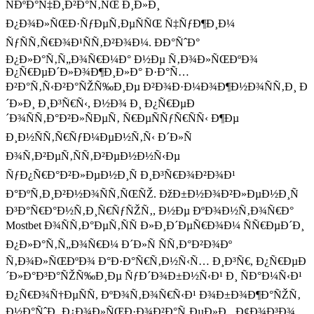
ÑÐºÐ°Ñ‡Ð¸Ð²Ð°Ñ‚ÑŒ Ð¸Ð»Ð¸
Ð¿Ð¾Ð»ÑŒÐ·ÑƒÐµÑ‚ÐµÑÑŒ Ñ‡ÑƒÐ¶Ð¸Ð¼
ÑƒÑÑ‚Ñ€Ð¾Ð¹ÑÑ‚Ð²Ð¾Ð¼. ÐÐ°ÑˆÐ°
Ð¿Ð»Ð°Ñ‚Ñ„Ð¾Ñ€Ð¼Ð° Ð½Ðµ Ñ‚Ð¾Ð»ÑŒÐºÐ¾
Ð¿Ñ€ÐµÐ´Ð»Ð¾Ð¶Ð¸Ð»Ð° Ð·Ð°Ñ…
Ð²Ð°Ñ‚Ñ‹Ð²Ð°ÑŽÑ‰Ð¸Ðµ Ð²Ð¾Ð·Ð¼Ð¾Ð¶Ð½Ð¾ÑÑ‚Ð¸ Ð
´Ð»Ð¸ Ð¸Ð³Ñ€Ñ‹, Ð½Ð¾ Ð¸ Ð¿Ñ€ÐµÐ
´Ð¾ÑÑ‚Ð°Ð²Ð»ÑÐµÑ‚ Ñ€ÐµÑÑƒÑ€ÑÑ‹ Ð¶Ðµ
Ð¸Ð½ÑÑ‚Ñ€ÑƒÐ¼ÐµÐ½Ñ‚Ñ‹ Ð´Ð»Ñ
Ð¾Ñ‚Ð²ÐµÑ‚ÑÑ‚Ð²ÐµÐ½Ð½Ñ‹Ðµ
ÑƒÐ¿Ñ€Ð°Ð²Ð»ÐµÐ½Ð¸Ñ Ð¸Ð³Ñ€Ð¾Ð²Ð¾Ð¹
Ð°ÐºÑ‚Ð¸Ð²Ð½Ð¾ÑÑ‚ÑŒÑŽ. ÐžÐ±Ð½Ð¾Ð²Ð»ÐµÐ½Ð¸Ñ
Ð³Ð°Ñ€Ð°Ð½Ñ‚Ð¸Ñ€ÑƒÑŽÑ‚, Ð½Ðµ ÐºÐ¾Ð½Ñ‚Ð¾Ñ€Ð°
Mostbet Ð¾ÑÑ‚Ð°ÐµÑ‚ÑÑ Ð»Ð¸Ð´ÐµÑ€Ð¾Ð¼ ÑÑ€ÐµÐ´Ð¸
Ð¿Ð»Ð°Ñ‚Ñ„Ð¾Ñ€Ð¼ Ð´Ð»Ñ ÑÑ‚Ð°Ð²Ð¾Ðº
Ñ‚Ð¾Ð»ÑŒÐºÐ¾ Ð°Ð·Ð°Ñ€Ñ‚Ð½Ñ‹Ñ… Ð¸Ð³Ñ€, Ð¿Ñ€ÐµÐ
´Ð»Ð°Ð³Ð°ÑŽÑ‰Ð¸Ðµ ÑƒÐ´Ð¾Ð±Ð½Ñ‹Ð¹ Ð¸ ÑÐ°Ð¼Ñ‹Ð¹
Ð¿Ñ€Ð¾Ñ†ÐµÑÑ, ÐºÐ¾Ñ‚Ð¾Ñ€Ñ‹Ð¹ Ð¾Ð±Ð¾Ð¶Ð°ÑŽÑ‚
Ð½Ð°ÑˆÐ¸ Ð¿Ð¾Ð»ÑŒÐ·Ð¾Ð²Ð°Ñ‚ÐµÐ»Ð¸. Ð¢Ð¾Ð³Ð¾