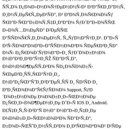
ÑÑ‚Ð¾ Ð¿Ð¾Ð»Ð½Ð¾Ñ†ÐµÐ½Ð½Ñ‹Ð¹ Ð²Ð°Ñ€Ð¸Ð°Ð½Ñ‚
Ð¸Ð½Ñ‚ÐµÑ€Ñ„ÐµÐ¹ÑÐ°, Ð² ÐºÐ¾Ñ‚Ð¾Ñ€Ð¾Ð¼Ñƒ
Ñ€Ð°Ð·Ñ€Ð°Ð±Ð¾Ñ‚Ñ‡Ð¸ÐºÐ°Ð¼ ÑƒÐ´Ð°Ð»Ð¾ÑÑŒ
Ð»Ð¾Ñ…Ð½ÐµÑÐ° Ð²ÐµÑÑŒ
Ð°ÑÑÐ¾Ñ€Ñ‚Ð¸Ð¼ÐµÐ½Ñ‚ Ñ„ÑƒÐ½ÐºÑ†Ð¸Ð¹. Ð”Ð»Ñ
Ð²Ñ‹ÑÐ¾ÐºÐ¾ÐºÐ»Ð°ÑÑÐ½Ð¾Ð³Ð¾ ÑÐµÑ€Ð²Ð¸ÑÐ°
Ð¼Ñ‹ Ð¿Ñ€Ð¾Ð´ÑƒÐ¼Ð°Ð»Ð¸ ÑƒÐ´Ð¾Ð±Ð½Ð¾
Ð½Ð°Ð²Ð¸Ð³Ð°Ñ†Ð¸ÑŽ ÑÐ°Ð¹Ñ‚Ð°,
Ð¼Ð½Ð¾Ð¶ÐµÑÑ‚Ð²Ð¾ ÑÐ¿Ð¾ÑÐ¾Ð±Ñ‹
Ñ€ÐµÐ³Ð¸ÑÑ‚Ñ€Ð°Ñ†Ð¸Ð¸,
Ð½Ð°Ð¿Ñ€Ð°ÑˆÐ¸Ð²Ð°ÐµÑ‚ÑÑ Ð¸ ÑÐ²ÑÐ·Ð¸
ÐºÐ¸Ñ€Ð¾Ð¼Ð°Ñ€ÑƒÑÐ¾Ð¼ Support, ÑƒÐ
´Ð¾Ð±Ð½Ð¾Ðµ Ð¼Ð¾Ð±Ð¸Ð»ÑŒÐ½Ð¾Ðµ
Ð¿Ñ€Ð¸Ð»Ð¾Ð¶ÐµÐ½Ð¸Ðµ Ð´Ð»Ñ IOS Ð¸ Android.
Ð£Ñ‡Ð¸Ñ‚Ñ‹Ð²Ð°Ñ Ð½Ð° Ð½Ð°Ð»Ð¸Ñ‡Ð¸Ðµ
Ð¼Ð¾Ð±Ð¸Ð»ÑŒÐ½Ð¾Ð³Ð¾ ÑÐ°Ð¹Ñ‚Ð°,
Ð±Ð¾Ð»ÑŒÑˆÐ¸Ð½ÑÑ‚Ð²Ð¾ Ð¸Ð³Ñ€Ð¾ÐºÐ¾Ð² Ð²ÑÐµ