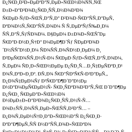
Ð¿Ñ€Ð¸Ð²Ð»ÐµÐºÐ°Ñ‚ÐµÐ»ÑŒÐ½Ð¾ÑÑ‚ÑŒ
Ð±Ð»Ð°Ð³Ð¾Ð¿Ñ€Ð¸ÑÑ‚Ð½Ð¾Ð³Ð¾
Ñ€ÐµÐ·ÑƒÐ»ÑŒÑ‚Ð°Ñ‚Ð° Ð²Ð¾Ð·Ñ€Ð°ÑÑ‚Ð°ÐµÑ‚
ÐºÐ¾Ð½Ñ‚Ñ€Ð°ÑÑ‚Ð¾Ð¼ Ñ Ñ‚ÐµÐºÑƒÑ‰Ð¸Ð¼
ÑÑ‚Ð°Ñ‚ÑƒÑÐ¾Ð¼. Ð§ÐµÐ¼ Ð±Ð¾Ð»ÑŒÑˆÐµ
Ñ€Ð°Ð·Ð½Ð¸Ñ†Ð° Ð¼ÐµÐ¶Ð´Ñƒ ÑÐµÐ³Ð¾Ð
´Ð½ÑÑˆÐ½Ð¸Ð¼ ÑÐ¾ÑÑ‚Ð¾ÑÐ½Ð¸ÐµÐ¼ Ð¸
Ð²ÐµÑ€Ð¾ÑÑ‚Ð½Ñ‹Ð¼ Ñ€ÐµÐ·ÑƒÐ»ÑŒÑ‚Ð°Ñ‚Ð¾Ð¼,
Ñ‚ÐµÐ¼ ÑÐ¸Ð»ÑŒÐ½ÐµÐµ Ð¿ÑÐ¸Ñ…Ð¸Ñ‡ÐµÑÐºÐ¸Ð¹
Ð¾Ñ‚ÐºÐ»Ð¸Ðº. Ð­Ñ‚Ð¾ Ñ€Ð°ÑÐºÑ€Ñ‹Ð²Ð°ÐµÑ‚,
Ð¿Ð¾Ñ‡ÐµÐ¼Ñƒ Ð³Ñ€Ð°Ð¶Ð´Ð°Ð½Ðµ
Ð½Ð°Ð¼ÐµÑ€ÐµÐ½Ñ‹ Ñ€Ð¸ÑÐºÐ¾Ð²Ð°Ñ‚ÑŒ Ð´Ð°Ð¶Ðµ
Ð¿Ñ€Ð¸ Ñ€ÐµÐ°Ð»ÑŒÐ½Ð¾
Ð½ÐµÐ±Ð»Ð°Ð³Ð¾Ð¿Ñ€Ð¸ÑÑ‚Ð½Ñ‹Ñ…
Ð¾Ð±ÑÑ‚Ð¾ÑÑ‚ÐµÐ»ÑŒÑÑ‚Ð²Ð°Ñ… –
Ð¿Ð¾Ñ‚ÐµÐ½Ñ†Ð¸Ð°Ð»ÑŒÐ½Ð°Ñ Ð¿Ñ€Ð¸Ð·
ÐºÐ°Ð¶ÐµÑ‚ÑÑ Ð½Ð°ÑÑ‚Ð¾Ð»ÑŒÐºÐ¾