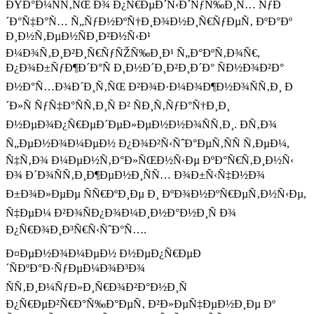
ÐŸÐ°Ð¼ÑÑ‚ÑŒ Ð¾ Ð¿Ñ€ÐµÐ´Ñ‹Ð´ÑƒÑ‰Ð¸Ñ… ÑƒÐ
´Ð°Ñ‡Ð°Ñ… Ñ„ÑƒÐ½ÐºÑ†Ð¸Ð¾Ð½Ð¸Ñ€ÑƒÐµÑ‚ ÐºÐ°Ðº
Ð¸Ð½Ñ‚ÐµÐ½ÑÐ¸Ð²Ð½Ñ‹Ð¹
Ð¼Ð¾Ñ‚Ð¸Ð²Ð¸Ñ€ÑƒÑŽÑ‰Ð¸Ð¹ Ñ„Ð°ÐºÑ‚Ð¾Ñ€,
Ð¿Ð¾Ð±ÑƒÐ¶Ð´Ð°Ñ Ð¸Ð½Ð´Ð¸Ð²Ð¸Ð´Ð° ÑÐ½Ð¾Ð²Ð°
Ð½Ð°Ñ…Ð¾Ð´Ð¸Ñ‚ÑŒ Ð²Ð¾Ð·Ð¼Ð¾Ð¶Ð½Ð¾ÑÑ‚Ð¸ Ð
´Ð»Ñ ÑƒÑ‡Ð°ÑÑ‚Ð¸Ñ Ð² ÑÐ¸Ñ‚ÑƒÐ°Ñ†Ð¸Ð¸
Ð½ÐµÐ¾Ð¿Ñ€ÐµÐ´ÐµÐ»ÐµÐ½Ð½Ð¾ÑÑ‚Ð¸. Ð­Ñ‚Ð¾
Ñ„ÐµÐ½Ð¾Ð¼ÐµÐ½ Ð¿Ð¾Ð²Ñ‹ÑˆÐ°ÐµÑ‚ÑÑ Ñ‚ÐµÐ¼,
Ñ‡Ñ‚Ð¾ Ð¼ÐµÐ½Ñ‚Ð°Ð»ÑŒÐ½Ñ‹Ðµ ÐºÐ°Ñ€Ñ‚Ð¸Ð½Ñ‹
Ð¾ Ð´Ð¾ÑÑ‚Ð¸Ð¶ÐµÐ½Ð¸ÑÑ… Ð¾Ð±Ñ‹Ñ‡Ð½Ð¾
Ð±Ð¾Ð»ÐµÐµ ÑÑ€ÐºÐ¸Ðµ Ð¸ ÐºÐ¾Ð½ÐºÑ€ÐµÑ‚Ð½Ñ‹Ðµ,
Ñ‡ÐµÐ¼ Ð²Ð¾ÑÐ¿Ð¾Ð¼Ð¸Ð½Ð°Ð½Ð¸Ñ Ð¾
Ð¿Ñ€Ð¾Ð¸Ð³Ñ€Ñ‹ÑˆÐ°Ñ….
Ð¤ÐµÐ½Ð¾Ð¼ÐµÐ½ Ð½ÐµÐ¿Ñ€ÐµÐ
´ÑÐºÐ°Ð·ÑƒÐµÐ¼Ð¾Ð³Ð¾
ÑÑ‚Ð¸Ð¼ÑƒÐ»Ð¸Ñ€Ð¾Ð²Ð°Ð½Ð¸Ñ
Ð¿Ñ€ÐµÐ²Ñ€Ð°Ñ‰Ð°ÐµÑ‚ Ð²Ð»ÐµÑ‡ÐµÐ½Ð¸Ðµ Ðº