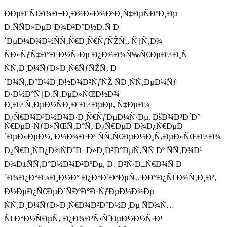
ÐÐµÐ¹Ñ€Ð¾Ð±Ð¸Ð¾Ð»Ð¾Ð³Ð¸Ñ‡ÐµÑÐºÐ¸Ðµ
Ð¸ÑÑÐ»ÐµÐ´Ð¾Ð²Ð°Ð½Ð¸Ñ Ð
´ÐµÐ¼Ð¾Ð½ÑÑ‚Ñ€Ð¸Ñ€ÑƒÑŽÑ‚, Ñ‡Ñ‚Ð¾
ÑÐ»ÑƒÑ‡Ð°Ð¹Ð½Ñ‹Ðµ Ð¿Ð¾Ð¾Ñ‰Ñ€ÐµÐ½Ð¸Ñ
ÑÑ‚Ð¸Ð¼ÑƒÐ»Ð¸Ñ€ÑƒÑŽÑ‚ Ð
´Ð¾Ñ„Ð°Ð¼Ð¸Ð½Ð¾Ð²ÑƒÑŽ ÑÐ¸ÑÑ‚ÐµÐ¼Ñƒ
Ð·Ð½Ð°Ñ‡Ð¸Ñ‚ÐµÐ»ÑŒÐ½Ð¾
Ð¸Ð½Ñ‚ÐµÐ½ÑÐ¸Ð²Ð½ÐµÐµ, Ñ‡ÐµÐ¼
Ð¿Ñ€Ð¾Ð³Ð½Ð¾Ð·Ð¸Ñ€ÑƒÐµÐ¼Ñ‹Ðµ. ÐšÐ¾Ð³Ð´Ð°
Ñ€ÐµÐ·ÑƒÐ»ÑŒÑ‚Ð°Ñ‚ Ð¿Ñ€ÐµÐ´Ð¾Ð¿Ñ€ÐµÐ
´ÐµÐ»ÐµÐ½, Ð¼Ð¾Ð·Ð³ ÑÑ‚Ñ€ÐµÐ¼Ð¸Ñ‚ÐµÐ»ÑŒÐ½Ð¾
Ð¿Ñ€Ð¸ÑÐ¿Ð¾ÑÐ°Ð±Ð»Ð¸Ð²Ð°ÐµÑ‚ÑÑ Ðº ÑÑ‚Ð¾Ð¹
Ð¾Ð±ÑÑ‚Ð°Ð½Ð¾Ð²ÐºÐµ, Ð¸ Ð²Ñ‹Ð±Ñ€Ð¾Ñ Ð
´Ð¾Ð¿Ð°Ð¼Ð¸Ð½Ð° Ð¿Ð°Ð´Ð°ÐµÑ‚. ÐÐ°Ð¿Ñ€Ð¾Ñ‚Ð¸Ð²,
Ð½ÐµÐ¿Ñ€ÐµÐ´ÑÐºÐ°Ð·ÑƒÐµÐ¼Ð¾Ðµ
ÑÑ‚Ð¸Ð¼ÑƒÐ»Ð¸Ñ€Ð¾Ð²Ð°Ð½Ð¸Ðµ ÑÐ¾Ñ…
Ñ€Ð°Ð½ÑÐµÑ‚ Ð¿Ð¾Ð²Ñ‹ÑˆÐµÐ½Ð½Ñ‹Ð¹