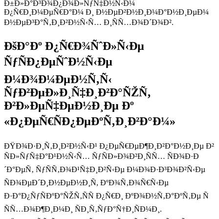
Ð±Ð»Ð°Ð³Ð¾Ð¿Ð¾Ð»ÑƒÑ‡Ð½Ñ‹Ð¼
Ð¿Ñ€Ð¸Ð¼ÐµÑ€Ð°Ð¼ Ð¸ Ð½ÐµÐ²Ð½Ð¸Ð¼Ð°Ð½Ð¸ÐµÐ¼
Ð½ÐµÐ³Ð°Ñ‚Ð¸Ð²Ð½Ñ‹Ñ… Ð¸ÑÑ…Ð¾Ð´Ð¾Ð².
ÐšÐ°Ðº Ð¿Ñ€Ð¾ÑˆÐ»Ñ‹Ðµ
ÑƒÑÐ¿ÐµÑˆÐ½Ñ‹Ðµ
Ð¼Ð¾Ð¼ÐµÐ½Ñ‚Ñ‹
ÑƒÐ²ÐµÐ»Ð¸Ñ‡Ð¸Ð²Ð°ÑŽÑ‚
Ð²Ð»ÐµÑ‡ÐµÐ½Ð¸Ðµ Ðº
«Ð¿ÐµÑ€ÑÐ¿ÐµÐºÑ‚Ð¸Ð²Ð°Ð¼»
ÐŸÐ¾Ð·Ð¸Ñ‚Ð¸Ð²Ð½Ñ‹Ð¹ Ð¿ÐµÑ€ÐµÐ¶Ð¸Ð²Ð°Ð½Ð¸Ðµ Ð²
ÑÐ»ÑƒÑ‡Ð°Ð¹Ð½Ñ‹Ñ… ÑƒÑÐ»Ð¾Ð²Ð¸ÑÑ… ÑÐ¾Ð·Ð
´Ð°ÐµÑ‚ ÑƒÑÑ‚Ð¾Ð¹Ñ‡Ð¸Ð²Ñ‹Ðµ Ð¼Ð¾Ð·Ð³Ð¾Ð²Ñ‹Ðµ
ÑÐ¾ÐµÐ´Ð¸Ð½ÐµÐ½Ð¸Ñ, ÐºÐ¾Ñ‚Ð¾Ñ€Ñ‹Ðµ
Ð·Ð°Ð¿ÑƒÑÐºÐ°ÑŽÑ‚ÑÑ Ð¿Ñ€Ð¸ ÐºÐ¾Ð½Ñ‚Ð°ÐºÑ‚Ðµ Ñ
ÑÑ…Ð¾Ð¶Ð¸Ð¼Ð¸ ÑÐ¸Ñ‚ÑƒÐ°Ñ†Ð¸ÑÐ¼Ð¸.