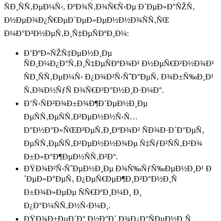
ÑÐ¸ÑÑ‚ÐµÐ¼Ñ‹, ÐºÐ¾Ñ‚Ð¾Ñ€Ñ‹Ðµ Ð´ÐµÐ»Ð°ÑŽÑ‚
Ð½ÐµÐ¾Ð¿Ñ€ÐµÐ´ÐµÐ»ÐµÐ½Ð½Ð¾ÑÑ‚ÑŒ
Ð¼Ð°Ð³Ð½ÐµÑ‚Ð¸Ñ‡ÐµÑÐºÐ¸Ð¼:
Ð’ÐºÐ»ÑŽÑ‡ÐµÐ½Ð¸Ðµ
ÑÐ¸Ð¼Ð¿Ð°Ñ‚Ð¸Ñ‡ÐµÑÐºÐ¾Ð¹ Ð½ÐµÑ€Ð²Ð½Ð¾Ð¹
ÑÐ¸ÑÑ‚ÐµÐ¼Ñ‹ Ð¿Ð¾Ð²Ñ‹ÑˆÐ°ÐµÑ‚ Ð¾Ð±Ñ‰Ð¸Ð¹
Ñ‚Ð¾Ð½ÑƒÑ Ð¾Ñ€Ð³Ð°Ð½Ð¸Ð·Ð¼Ð°.
Ð’Ñ‹ÑÐ²Ð¾Ð±Ð¾Ð¶Ð´ÐµÐ½Ð¸Ðµ
ÐµÑÑ‚ÐµÑÑ‚Ð²ÐµÐ½Ð½Ñ‹Ñ…
Ð°Ð½Ð°Ð»ÑŒÐ³ÐµÑ‚Ð¸ÐºÐ¾Ð² ÑÐ¾Ð·Ð´Ð°ÐµÑ‚
ÐµÑÑ‚ÐµÑÑ‚Ð²ÐµÐ½Ð½Ð¾Ðµ Ñ‡ÑƒÐ²ÑÑ‚Ð²Ð¾
Ð±Ð»Ð°Ð¶ÐµÐ½ÑÑ‚Ð²Ð°.
ÐŸÐ¾Ð²Ñ‹ÑˆÐµÐ½Ð¸Ðµ Ð¾Ñ‰ÑƒÑ‰ÐµÐ½Ð¸Ð¹ Ð
´ÐµÐ»Ð°ÐµÑ‚ Ð¿ÐµÑ€ÐµÐ¶Ð¸Ð²Ð°Ð½Ð¸Ñ
Ð±Ð¾Ð»ÐµÐµ ÑÑ€ÐºÐ¸Ð¼Ð¸ Ð¸
Ð¿Ð°Ð¼ÑÑ‚Ð½Ñ‹Ð¼Ð¸.
ÐŸÐ¾Ð±ÐµÐ´Ð° Ð½Ð°Ð´ Ð¾Ð¿Ð°ÑÐµÐ½Ð¸Ñ