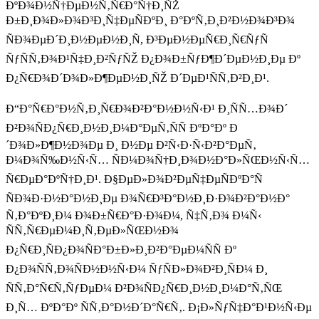
ÐºÐ¾Ð½Ñ†ÐµÐ½Ñ‚Ñ€Ð°Ñ†Ð¸ÑŽ
Ð±Ð¸Ð¾Ð»Ð¾Ð³Ð¸Ñ‡ÐµÑÐºÐ¸ Ð°ÐºÑ‚Ð¸Ð²Ð½Ð¾Ð³Ð¾
ÑÐ¾ÐµÐ´Ð¸Ð½ÐµÐ½Ð¸Ñ, Ð³ÐµÐ½ÐµÑ€Ð¸Ñ€ÑƒÑ
ÑƒÑÑ‚Ð¾Ð¹Ñ‡Ð¸Ð²ÑƒÑŽ Ð¿Ð¾Ð±ÑƒÐ¶Ð´ÐµÐ½Ð¸Ðµ Ðº
Ð¿Ñ€Ð¾Ð´Ð¾Ð»Ð¶ÐµÐ½Ð¸ÑŽ Ð´ÐµÐ¹ÑÑ‚Ð²Ð¸Ð¹.
Ð“Ð°Ñ€Ð°Ð½Ñ‚Ð¸Ñ€Ð¾Ð²Ð°Ð½Ð½Ñ‹Ð¹ Ð¸ÑÑ…Ð¾Ð´
Ð²Ð¾ÑÐ¿Ñ€Ð¸Ð½Ð¸Ð¼Ð°ÐµÑ‚ÑÑ ÐºÐ°Ðº Ð
´Ð¾Ð»Ð¶Ð½Ð¾Ðµ Ð¸ Ð½Ðµ Ð²Ñ‹Ð·Ñ‹Ð²Ð°ÐµÑ‚
Ð¼Ð¾Ñ‰Ð½Ñ‹Ñ… ÑÐ¼Ð¾Ñ†Ð¸Ð¾Ð½Ð°Ð»ÑŒÐ½Ñ‹Ñ…
Ñ€ÐµÐ°ÐºÑ†Ð¸Ð¹. Ð§ÐµÐ»Ð¾Ð²ÐµÑ‡ÐµÑÐºÐ°Ñ
ÑÐ¾Ð·Ð½Ð°Ð½Ð¸Ðµ Ð¾Ñ€Ð³Ð°Ð½Ð¸Ð·Ð¾Ð²Ð°Ð½Ð°
Ñ‚Ð°ÐºÐ¸Ð¼ Ð¾Ð±Ñ€Ð°Ð·Ð¾Ð¼, Ñ‡Ñ‚Ð¾ Ð¼Ñ‹
ÑÑ‚Ñ€ÐµÐ¼Ð¸Ñ‚ÐµÐ»ÑŒÐ½Ð¾
Ð¿Ñ€Ð¸ÑÐ¿Ð¾ÑÐ°Ð±Ð»Ð¸Ð²Ð°ÐµÐ¼ÑÑ Ðº
Ð¿Ð¾ÑÑ‚Ð¾ÑÐ½Ð½Ñ‹Ð¼ ÑƒÑÐ»Ð¾Ð²Ð¸ÑÐ¼ Ð¸
ÑÑ‚Ð°Ñ€Ñ‚ÑƒÐµÐ¼ Ð²Ð¾ÑÐ¿Ñ€Ð¸Ð½Ð¸Ð¼Ð°Ñ‚ÑŒ
Ð¸Ñ… ÐºÐ°Ðº ÑÑ‚Ð°Ð½Ð´Ð°Ñ€Ñ‚. Ð¡Ð»ÑƒÑ‡Ð°Ð¹Ð½Ñ‹Ðµ