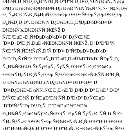
ÐÐ½Ñ‚Ð¸Ñ†Ð¸Ð¿Ð°Ñ†Ð¸Ñ Ð°ÐºÑ‚Ð¸Ð²Ð¸Ñ€ÑƒÐµÑ‚ Ñ‚Ðµ
Ð¶Ðµ Ð¼Ð¾Ð·Ð³Ð¾Ð²Ñ‹Ðµ Ð¼Ð°Ñ€ÑˆÑ€ÑƒÑ‚Ñ‹, Ñ‡Ñ‚Ð¾
Ð¸ Ñ„Ð°ÐºÑ‚Ð¸Ñ‡ÐµÑÐºÐ¾Ðµ Ð¾Ð±Ñ€ÐµÑ‚ÐµÐ½Ð¸Ðµ
Ð¿Ñ€Ð¸Ð·Ð°, Ð½Ð¾ Ñ Ð¿Ð¾Ð½Ð¸Ð¶ÐµÐ½Ð½Ð¾Ð¹
Ð¼Ð¾Ñ‰Ð½Ð¾ÑÑ‚ÑŒÑŽ Ð¸
ÑƒÐ²ÐµÐ»Ð¸Ñ‡ÐµÐ½Ð½Ð¾Ð¹ Ð¿Ñ€Ð¾Ð
´Ð¾Ð»Ð¶Ð¸Ñ‚ÐµÐ»ÑŒÐ½Ð¾ÑÑ‚ÑŒÑŽ. Ð¢Ð°ÐºÐ°Ñ
Ñ€Ð°ÑÑ‚ÑÐ½ÑƒÑ‚Ð°Ñ Ð²Ð¾ Ð²Ñ€ÐµÐ¼ÐµÐ½Ð¸
Ð·Ð°Ð¿ÑƒÑÐº Ð´Ð¾Ñ„Ð°Ð¼Ð¸Ð½Ð¾Ð²Ð¾Ð¹ ÑÐµÑ‚Ð¸
Ñ„Ð¾Ñ€Ð¼Ð¸Ñ€ÑƒÐµÑ‚ ÑƒÑÑ‚Ð¾Ð¹Ñ‡Ð¸Ð²Ð¾Ðµ
Ð²Ð¾ÑÐ¿Ñ€Ð¸ÑÑ‚Ð¸Ðµ ÑƒÐ´Ð¾Ð²Ð¾Ð»ÑŒÑÑ‚Ð²Ð¸Ñ,
ÐºÐ¾Ñ‚Ð¾Ñ€Ð¾Ðµ ÑÐ¿Ð¾ÑÐ¾Ð±Ð½Ð¾ Ð
´Ð¾Ð¿Ð¾Ð»Ð½ÑÑ‚ÑŒ Ð¸Ð½Ð´Ð¸Ð²Ð¸Ð´Ð° Ð½Ð° Ð·Ð°
Ð²Ñ€ÐµÐ¼Ñ Ð²ÑÐµÐ³Ð¾ ÑÑ‚Ð°Ð¿Ð° Ð¿Ñ€ÐµÐ
´Ð²ÐºÑƒÑˆÐµÐ½Ð¸Ñ. Ð˜Ð¼ÐµÐ½Ð½Ð¾
Ð¿Ð¾ÑÑ‚Ð¾Ð¼Ñƒ Ð¿Ñ€Ð¾Ñ†ÐµÑÑ ÑƒÑ‡Ð°ÑÑ‚Ð¸Ñ Ð²
ÑÐ»ÑƒÑ‡Ð°Ð¹Ð½Ñ‹Ðµ ÑÐ¾Ð±Ñ‹Ñ‚Ð¸Ñ ÐºÐ°Ð·Ð¸Ð½Ð¾
7Ðº Ð½ÐµÑ€ÐµÐ´ÐºÐ¾ Ð´Ð°ÐµÑ‚ Ð±Ð¾Ð»ÑŒÑˆÐµ ÑƒÐ