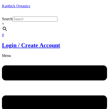
Karthick Organics
Search
×
0
Login / Create Account
Menu