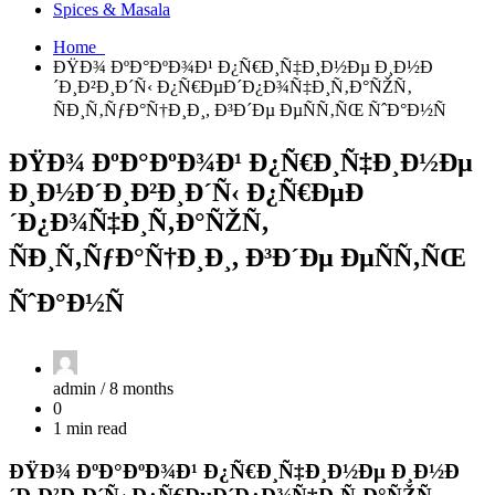
Spices & Masala
Home
ÐŸÐ¾ ÐºÐ°ÐºÐ¾Ð¹ Ð¿Ñ€Ð¸Ñ‡Ð¸Ð½Ðµ Ð¸Ð½Ð
´Ð¸Ð²Ð¸Ð´Ñ‹ Ð¿Ñ€ÐµÐ´Ð¿Ð¾Ñ‡Ð¸Ñ‚Ð°ÑŽÑ‚
ÑÐ¸Ñ‚ÑƒÐ°Ñ†Ð¸Ð¸, Ð³Ð´Ðµ ÐµÑÑ‚ÑŒ ÑˆÐ°Ð½Ñ
ÐŸÐ¾ ÐºÐ°ÐºÐ¾Ð¹ Ð¿Ñ€Ð¸Ñ‡Ð¸Ð½Ðµ
Ð¸Ð½Ð´Ð¸Ð²Ð¸Ð´Ñ‹ Ð¿Ñ€ÐµÐ
´Ð¿Ð¾Ñ‡Ð¸Ñ‚Ð°ÑŽÑ‚
ÑÐ¸Ñ‚ÑƒÐ°Ñ†Ð¸Ð¸, Ð³Ð´Ðµ ÐµÑÑ‚ÑŒ
ÑˆÐ°Ð½Ñ
admin /
8 months
0
1 min read
ÐŸÐ¾ ÐºÐ°ÐºÐ¾Ð¹ Ð¿Ñ€Ð¸Ñ‡Ð¸Ð½Ðµ Ð¸Ð½Ð