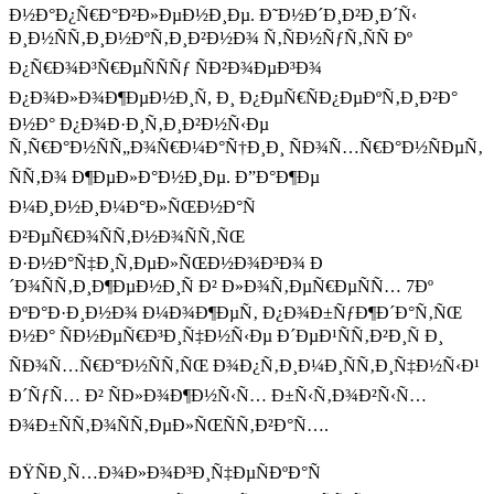
Ð½Ð°Ð¿Ñ€Ð°Ð²Ð»ÐµÐ½Ð¸Ðµ. Ð˜Ð½Ð´Ð¸Ð²Ð¸Ð´Ñ‹
Ð¸Ð½ÑÑ‚Ð¸Ð½ÐºÑ‚Ð¸Ð²Ð½Ð¾ Ñ‚ÑÐ½ÑƒÑ‚ÑÑ Ðº
Ð¿Ñ€Ð¾Ð³Ñ€ÐµÑÑÑƒ ÑÐ²Ð¾ÐµÐ³Ð¾
Ð¿Ð¾Ð»Ð¾Ð¶ÐµÐ½Ð¸Ñ, Ð¸ Ð¿ÐµÑ€ÑÐ¿ÐµÐºÑ‚Ð¸Ð²Ð°
Ð½Ð° Ð¿Ð¾Ð·Ð¸Ñ‚Ð¸Ð²Ð½Ñ‹Ðµ
Ñ‚Ñ€Ð°Ð½ÑÑ„Ð¾Ñ€Ð¼Ð°Ñ†Ð¸Ð¸ ÑÐ¾Ñ…Ñ€Ð°Ð½ÑÐµÑ‚
ÑÑ‚Ð¾ Ð¶ÐµÐ»Ð°Ð½Ð¸Ðµ. Ð”Ð°Ð¶Ðµ
Ð¼Ð¸Ð½Ð¸Ð¼Ð°Ð»ÑŒÐ½Ð°Ñ
Ð²ÐµÑ€Ð¾ÑÑ‚Ð½Ð¾ÑÑ‚ÑŒ
Ð·Ð½Ð°Ñ‡Ð¸Ñ‚ÐµÐ»ÑŒÐ½Ð¾Ð³Ð¾ Ð
´Ð¾ÑÑ‚Ð¸Ð¶ÐµÐ½Ð¸Ñ Ð² Ð»Ð¾Ñ‚ÐµÑ€ÐµÑÑ… 7Ðº
ÐºÐ°Ð·Ð¸Ð½Ð¾ Ð¼Ð¾Ð¶ÐµÑ‚ Ð¿Ð¾Ð±ÑƒÐ¶Ð´Ð°Ñ‚ÑŒ
Ð½Ð° ÑÐ½ÐµÑ€Ð³Ð¸Ñ‡Ð½Ñ‹Ðµ Ð´ÐµÐ¹ÑÑ‚Ð²Ð¸Ñ Ð¸
ÑÐ¾Ñ…Ñ€Ð°Ð½ÑÑ‚ÑŒ Ð¾Ð¿Ñ‚Ð¸Ð¼Ð¸ÑÑ‚Ð¸Ñ‡Ð½Ñ‹Ð¹
Ð´ÑƒÑ… Ð² ÑÐ»Ð¾Ð¶Ð½Ñ‹Ñ… Ð±Ñ‹Ñ‚Ð¾Ð²Ñ‹Ñ…
Ð¾Ð±ÑÑ‚Ð¾ÑÑ‚ÐµÐ»ÑŒÑÑ‚Ð²Ð°Ñ….
ÐŸÑÐ¸Ñ…Ð¾Ð»Ð¾Ð³Ð¸Ñ‡ÐµÑÐºÐ°Ñ