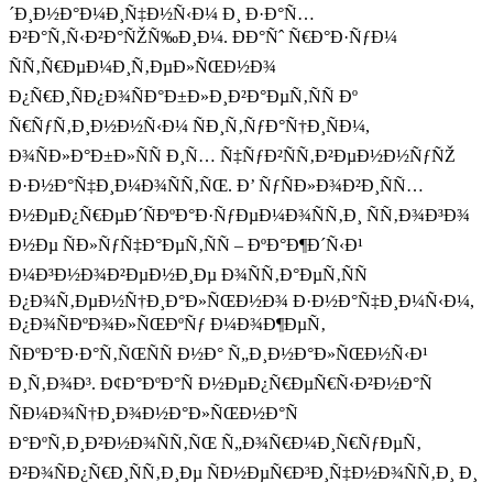
´Ð¸Ð½Ð°Ð¼Ð¸Ñ‡Ð½Ñ‹Ð¼ Ð¸ Ð·Ð°Ñ…
Ð²Ð°Ñ‚Ñ‹Ð²Ð°ÑŽÑ‰Ð¸Ð¼. ÐÐ°Ñˆ Ñ€Ð°Ð·ÑƒÐ¼
ÑÑ‚Ñ€ÐµÐ¼Ð¸Ñ‚ÐµÐ»ÑŒÐ½Ð¾
Ð¿Ñ€Ð¸ÑÐ¿Ð¾ÑÐ°Ð±Ð»Ð¸Ð²Ð°ÐµÑ‚ÑÑ Ðº
Ñ€ÑƒÑ‚Ð¸Ð½Ð½Ñ‹Ð¼ ÑÐ¸Ñ‚ÑƒÐ°Ñ†Ð¸ÑÐ¼,
Ð¾ÑÐ»Ð°Ð±Ð»ÑÑ Ð¸Ñ… Ñ‡ÑƒÐ²ÑÑ‚Ð²ÐµÐ½Ð½ÑƒÑŽ
Ð·Ð½Ð°Ñ‡Ð¸Ð¼Ð¾ÑÑ‚ÑŒ. Ð’ ÑƒÑÐ»Ð¾Ð²Ð¸ÑÑ…
Ð½ÐµÐ¿Ñ€ÐµÐ´ÑÐºÐ°Ð·ÑƒÐµÐ¼Ð¾ÑÑ‚Ð¸ ÑÑ‚Ð¾Ð³Ð¾
Ð½Ðµ ÑÐ»ÑƒÑ‡Ð°ÐµÑ‚ÑÑ – ÐºÐ°Ð¶Ð´Ñ‹Ð¹
Ð¼Ð³Ð½Ð¾Ð²ÐµÐ½Ð¸Ðµ Ð¾ÑÑ‚Ð°ÐµÑ‚ÑÑ
Ð¿Ð¾Ñ‚ÐµÐ½Ñ†Ð¸Ð°Ð»ÑŒÐ½Ð¾ Ð·Ð½Ð°Ñ‡Ð¸Ð¼Ñ‹Ð¼,
Ð¿Ð¾ÑÐºÐ¾Ð»ÑŒÐºÑƒ Ð¼Ð¾Ð¶ÐµÑ‚
ÑÐºÐ°Ð·Ð°Ñ‚ÑŒÑÑ Ð½Ð° Ñ„Ð¸Ð½Ð°Ð»ÑŒÐ½Ñ‹Ð¹
Ð¸Ñ‚Ð¾Ð³. Ð¢Ð°ÐºÐ°Ñ Ð½ÐµÐ¿Ñ€ÐµÑ€Ñ‹Ð²Ð½Ð°Ñ
ÑÐ¼Ð¾Ñ†Ð¸Ð¾Ð½Ð°Ð»ÑŒÐ½Ð°Ñ
Ð°ÐºÑ‚Ð¸Ð²Ð½Ð¾ÑÑ‚ÑŒ Ñ„Ð¾Ñ€Ð¼Ð¸Ñ€ÑƒÐµÑ‚
Ð²Ð¾ÑÐ¿Ñ€Ð¸ÑÑ‚Ð¸Ðµ ÑÐ½ÐµÑ€Ð³Ð¸Ñ‡Ð½Ð¾ÑÑ‚Ð¸ Ð¸