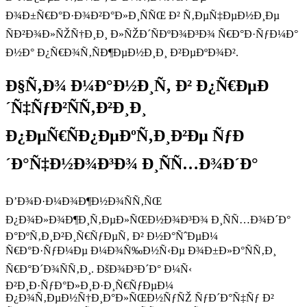
Ð¾Ð±Ñ€Ð°Ð·Ð¾Ð²Ð°Ð»Ð¸ÑÑŒ Ð² Ñ‚ÐµÑ‡ÐµÐ½Ð¸Ðµ
ÑÐ²Ð¾Ð»ÑŽÑ†Ð¸Ð¸ Ð»ÑŽÐ´ÑÐºÐ¾Ð³Ð¾ Ñ€Ð°Ð·ÑƒÐ¼Ð°
Ð½Ð° Ð¿Ñ€Ð¾Ñ‚ÑÐ¶ÐµÐ½Ð¸Ð¸ Ð²ÐµÐºÐ¾Ð².
Ð§Ñ‚Ð¾ Ð¼Ð°Ð½Ð¸Ñ‚ Ð² Ð¿Ñ€ÐµÐ
´Ñ‡ÑƒÐ²ÑÑ‚Ð²Ð¸Ð¸
Ð¿ÐµÑ€ÑÐ¿ÐµÐºÑ‚Ð¸Ð²Ðµ ÑƒÐ
´Ð°Ñ‡Ð½Ð¾Ð³Ð¾ Ð¸ÑÑ…Ð¾Ð´Ð°
Ð’Ð¾Ð·Ð¼Ð¾Ð¶Ð½Ð¾ÑÑ‚ÑŒ
Ð¿Ð¾Ð»Ð¾Ð¶Ð¸Ñ‚ÐµÐ»ÑŒÐ½Ð¾Ð³Ð¾ Ð¸ÑÑ…Ð¾Ð´Ð°
Ð°ÐºÑ‚Ð¸Ð²Ð¸Ñ€ÑƒÐµÑ‚ Ð² Ð½Ð°ÑˆÐµÐ¼
Ñ€Ð°Ð·ÑƒÐ¼Ðµ Ð¼Ð¾Ñ‰Ð½Ñ‹Ðµ Ð¾Ð±Ð»Ð°ÑÑ‚Ð¸
Ñ€Ð°Ð´Ð¾ÑÑ‚Ð¸. ÐšÐ¾Ð³Ð´Ð° Ð¼Ñ‹
Ð²Ð¸Ð·ÑƒÐ°Ð»Ð¸Ð·Ð¸Ñ€ÑƒÐµÐ¼
Ð¿Ð¾Ñ‚ÐµÐ½Ñ†Ð¸Ð°Ð»ÑŒÐ½ÑƒÑŽ ÑƒÐ´Ð°Ñ‡Ñƒ Ð²