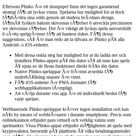
Eftersom Plinko Ã¤r ett slumpspel finns det ingen garanterad
strategi fÃ¶r att lyckas vinna. Spelarna har mulighed for at dock
fÃ¶rbÃ¤ttra sina odds genom att studera brÃ¤dans design,
fÃ¶rstÃ¥ fysiken bakom skivornas rÃ¶relser 6 utveckla precisionen
we skivornas rÃ¶relser. Det Ã¤r viktigt att lyckas spela ansvarsfullt
6 sÃ¤tta spelgrÃ¤nser fÃ¶r att hantera risker. FÃ¶lj dessa
suggestions, sÃ¥ Ã¤r man redo att ta tillvara av Plinko pÃ¥ alla
Android- o iOS-enheter.
Med dessa enkla steg har mulighed for at du ladda ner och
installera Plinko-appen pÃ¥ din dator sÃ¥ att man kan spela
Ã¥ njuta av de flesta funktioner direkt frÃ¥n din dator.
Native Plinko-spelappar Ã¤r frÃ¤mst avsedda fÃ¶r
underhÃ¥llning snarare Ã¤n vinst.
FÃ¶r iOS-enheter Ã¤r PWA-formatet fÃ¶r
webbapplikationen lÃ¤mpligt.
Att vÃ¤lja durante viss app Ã¤r ett individuellt beslut fÃ¶r
varje spelare.
Webbaserade Plinko-spelappar krÃ¤ver ingen installation och kan
nÃ¥s by means of webblÃ¤saren i durante smartphone. Precis som
onlinekasinon erbjuder para virtuell och verklig valuta som
spelmarker. Vissa Plinko-appar erbjuder mÃ¶jligheten att spela med
kryptovalutor, beroende pÃ¥ plattform Ã¥ vilka betalningsmetoder