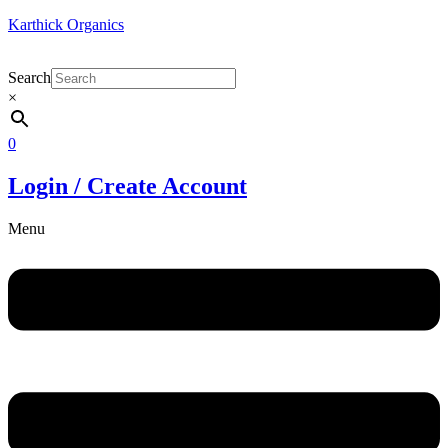
Karthick Organics
Search
×
0
Login / Create Account
Menu