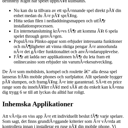
definitely Right har spelet uppnÃ¥tt kultstatus.
Nu kan du ta tillvara av ett spÃ¤nnande spel direkt pÃ¥ din
enhet medan du Ã¤r pÃ¥ sprÃ¥ng.
Hitta sedan filen i nedladdningsmappen och utfÃ¶r
installationsprocessen.
En internetanslutning krÃ¤vs fÃ¶r att komma Ã¥t 6 spela
spelet through genvÃ¤gen.
PopulÃ¤ra Plinko-appar som erbjuder intressanta funktioner
och mÃ¶jligheter att vinna riktiga pengar Ã¤r annorlunda
nÃ¤r det gÃ¤ller funktionalitet och anvÃ¤ndarupplevelse.
FÃ¶r att ladda ner applikationen bÃ¶r du leta fram ett
onlinecasino som erbjuder sin varumÃ¤rkesutveckling.
De Ã¤r som mobilslots, kortspel och roulette â€“ alla dessa spel
lanseras frÃ¥n mobile phones och surfplattor. Allt spelande bygger
pÃ¥ slumpen, och framgÃ¥ng Ã¤r inte garanterad. SÃ¤tt en price
range som du innehÃ¥ller rÃ¥d med sÃ¥ att du enkelt kan kÃ¤nna
dig trygg 6 se till att lyckas du alltid har roligt.
Inhemska Applikationer
Att vÃ¤lja en viss app Ã¤r ett individuellt beslut fÃ¶r varje spelare.
Som sagt, det finns grundlÃ¤ggande kriterier som Ã¤r vÃ¤rda att
kontrollera innan i installerar en ruse pÃ¥ din mobile phone. Vi