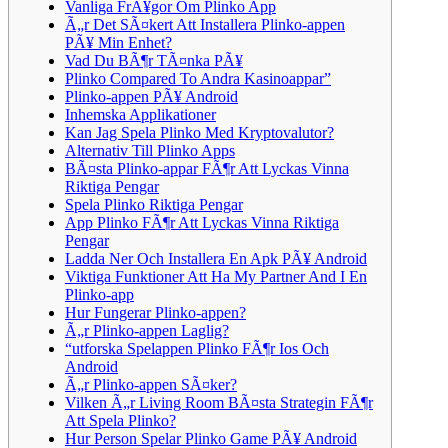
Vanliga FrÃ¥gor Om Plinko App
Ã„r Det SÃ¤kert Att Installera Plinko-appen
PÃ¥ Min Enhet?
Vad Du BÃ¶r TÃ¤nka PÃ¥
Plinko Compared To Andra Kasinoappar”
Plinko-appen PÃ¥ Android
Inhemska Applikationer
Kan Jag Spela Plinko Med Kryptovalutor?
Alternativ Till Plinko Apps
BÃ¤sta Plinko-appar FÃ¶r Att Lyckas Vinna
Riktiga Pengar
Spela Plinko Riktiga Pengar
App Plinko FÃ¶r Att Lyckas Vinna Riktiga
Pengar
Ladda Ner Och Installera En Apk PÃ¥ Android
Viktiga Funktioner Att Ha My Partner And I En
Plinko-app
Hur Fungerar Plinko-appen?
Ã„r Plinko-appen Laglig?
“utforska Spelappen Plinko FÃ¶r Ios Och
Android
Ã„r Plinko-appen SÃ¤ker?
Vilken Ã„r Living Room BÃ¤sta Strategin FÃ¶r
Att Spela Plinko?
Hur Person Spelar Plinko Game PÃ¥ Android