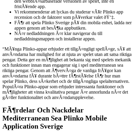
den webblÃ¤sarbaserade versionen av spelet, inte en
fristÃ¥ende app.
Vi rekommenderar att lyckas du studerar vÃ¥r Plinko app
recension och de faktorer som pÃ¥verkar valet ðŸ‘‡.
FÃ¶r att spela Plinko Sverige pÃ¥ din mobila enhet, ladda ner
appen genom att besÃ¶ka appbutiken.
NÃ¤r nedladdningen Ã¤r klar navigerar du till
nedladdningsmappen och installerar appen.
“MÃ¥nga Plinko-appar erbjuder ett tillgÃ¤ngligt spellÃ¤ge, sÃ¥ att
anvÃ¤ndarna har mulighed for at njuta av spelet utan att satsa riktiga
pengar. Detta ger en mÃ¶jlighet att bekanta sig med spelets mekanik
och funktioner innan man engagerar sig i spel mediterranean sea
riktiga pengar. Genom att Ã¶vervÃ¤ga de vanliga frÃ¥gor kan
anvÃ¤ndarna fÃ¥ durante bÃ¤ttre fÃ¶rstÃ¥else fÃ¶r hur man
spelar Plinko, dess sÃ¤kerhet och de tillgÃ¤ngliga spelalternativen.
PopulÃ¤ra Plinko-appar som erbjuder intressanta funktioner och
mÃ¶jligheter att vinna kvalitativa pengar Ã¤r annorlunda nÃ¤r det
gÃ¤ller funktionalitet och anvÃ¤ndarupplevelse.
FÃ¶rdelar Och Nackdelar
Mediterranean Sea Plinko Mobile
Application Sverige