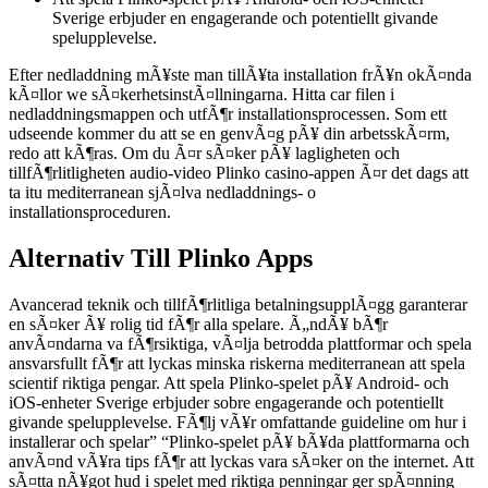
Sverige erbjuder en engagerande och potentiellt givande
spelupplevelse.
Efter nedladdning mÃ¥ste man tillÃ¥ta installation frÃ¥n okÃ¤nda
kÃ¤llor we sÃ¤kerhetsinstÃ¤llningarna. Hitta car filen i
nedladdningsmappen och utfÃ¶r installationsprocessen. Som ett
udseende kommer du att se en genvÃ¤g pÃ¥ din arbetsskÃ¤rm,
redo att kÃ¶ras. Om du Ã¤r sÃ¤ker pÃ¥ lagligheten och
tillfÃ¶rlitligheten audio-video Plinko casino-appen Ã¤r det dags att
ta itu mediterranean sjÃ¤lva nedladdnings- o
installationsproceduren.
Alternativ Till Plinko Apps
Avancerad teknik och tillfÃ¶rlitliga betalningsupplÃ¤gg garanterar
en sÃ¤ker Ã¥ rolig tid fÃ¶r alla spelare. Ã„ndÃ¥ bÃ¶r
anvÃ¤ndarna va fÃ¶rsiktiga, vÃ¤lja betrodda plattformar och spela
ansvarsfullt fÃ¶r att lyckas minska riskerna mediterranean att spela
scientif riktiga pengar. Att spela Plinko-spelet pÃ¥ Android- och
iOS-enheter Sverige erbjuder sobre engagerande och potentiellt
givande spelupplevelse. FÃ¶lj vÃ¥r omfattande guideline om hur i
installerar och spelar” “Plinko-spelet pÃ¥ bÃ¥da plattformarna och
anvÃ¤nd vÃ¥ra tips fÃ¶r att lyckas vara sÃ¤ker on the internet. Att
sÃ¤tta nÃ¥got hud i spelet med riktiga penningar ger spÃ¤nning