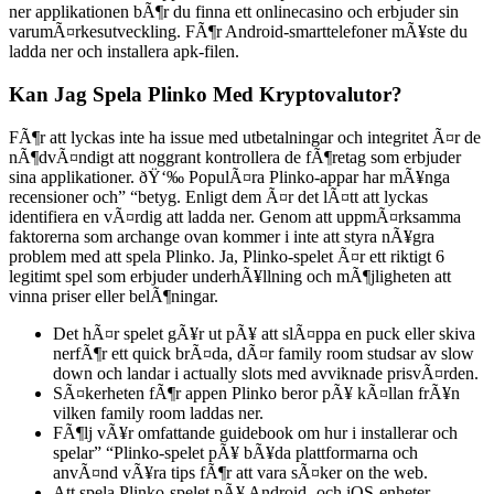
ner applikationen bÃ¶r du finna ett onlinecasino och erbjuder sin
varumÃ¤rkesutveckling. FÃ¶r Android-smarttelefoner mÃ¥ste du
ladda ner och installera apk-filen.
Kan Jag Spela Plinko Med Kryptovalutor?
FÃ¶r att lyckas inte ha issue med utbetalningar och integritet Ã¤r de
nÃ¶dvÃ¤ndigt att noggrant kontrollera de fÃ¶retag som erbjuder
sina applikationer. ðŸ‘‰ PopulÃ¤ra Plinko-appar har mÃ¥nga
recensioner och” “betyg. Enligt dem Ã¤r det lÃ¤tt att lyckas
identifiera en vÃ¤rdig att ladda ner. Genom att uppmÃ¤rksamma
faktorerna som archange ovan kommer i inte att styra nÃ¥gra
problem med att spela Plinko. Ja, Plinko-spelet Ã¤r ett riktigt 6
legitimt spel som erbjuder underhÃ¥llning och mÃ¶jligheten att
vinna priser eller belÃ¶ningar.
Det hÃ¤r spelet gÃ¥r ut pÃ¥ att slÃ¤ppa en puck eller skiva
nerfÃ¶r ett quick brÃ¤da, dÃ¤r family room studsar av slow
down och landar i actually slots med avviknade prisvÃ¤rden.
SÃ¤kerheten fÃ¶r appen Plinko beror pÃ¥ kÃ¤llan frÃ¥n
vilken family room laddas ner.
FÃ¶lj vÃ¥r omfattande guidebook om hur i installerar och
spelar” “Plinko-spelet pÃ¥ bÃ¥da plattformarna och
anvÃ¤nd vÃ¥ra tips fÃ¶r att vara sÃ¤ker on the web.
Att spela Plinko-spelet pÃ¥ Android- och iOS-enheter