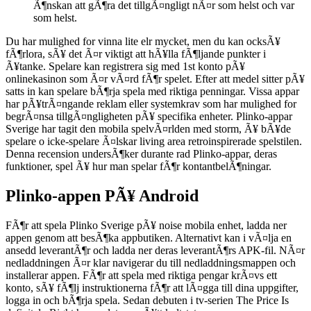
Ã¶nskan att gÃ¶ra det tillgÃ¤ngligt nÃ¤r som helst och var
som helst.
Du har mulighed for vinna lite elr mycket, men du kan ocksÃ¥
fÃ¶rlora, sÃ¥ det Ã¤r viktigt att hÃ¥lla fÃ¶ljande punkter i
Ã¥tanke. Spelare kan registrera sig med 1st konto pÃ¥
onlinekasinon som Ã¤r vÃ¤rd fÃ¶r spelet. Efter att medel sitter pÃ¥
satts in kan spelare bÃ¶rja spela med riktiga penningar. Vissa appar
har pÃ¥trÃ¤ngande reklam eller systemkrav som har mulighed for
begrÃ¤nsa tillgÃ¤ngligheten pÃ¥ specifika enheter. Plinko-appar
Sverige har tagit den mobila spelvÃ¤rlden med storm, Ã¥ bÃ¥de
spelare o icke-spelare Ã¤lskar living area retroinspirerade spelstilen.
Denna recension undersÃ¶ker durante rad Plinko-appar, deras
funktioner, spel Ã¥ hur man spelar fÃ¶r kontantbelÃ¶ningar.
Plinko-appen PÃ¥ Android
FÃ¶r att spela Plinko Sverige pÃ¥ noise mobila enhet, ladda ner
appen genom att besÃ¶ka appbutiken. Alternativt kan i vÃ¤lja en
ansedd leverantÃ¶r och ladda ner deras leverantÃ¶rs APK-fil. NÃ¤r
nedladdningen Ã¤r klar navigerar du till nedladdningsmappen och
installerar appen. FÃ¶r att spela med riktiga pengar krÃ¤vs ett
konto, sÃ¥ fÃ¶lj instruktionerna fÃ¶r att lÃ¤gga till dina uppgifter,
logga in och bÃ¶rja spela. Sedan debuten i tv-serien The Price Is