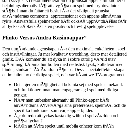
som stÃ¶ds. Vi rekommenderar att du granskar appens funktioner 6
betalningsalternativ fÃ¶r att avgÃ¶ra om spel med kryptovalutor
stÃ¶ds. Innan du fattar ett beslut Ã¤r det viktigt att granska
anvÃ¤ndarnas comments, apprecensioner och appens allmÃ¤nna
rykte. Ansvarsfulla spelmetoder bÃ¶r ocksÃ¥ upprÃ¤tthÃ¥llas fÃ¶r
att lyckas sÃ¤kerstÃ¤lla en positiv och trevlig spelupplevelse.
Plinko Versus Andra Kasinoappar”
Den utmÃ¤rkande egenskapen Ã¤r den maximala enkelheten i spel
och instÃ¤llningar. Ju mer kvalitativ utveckling, desto mer detaljerad
grafik. DÃ¥ kommer du att dyka in i sobre otrolig vÃ¤rld utav
spÃ¤nning, kÃ¤nna hur bollen med realistisk fysik, kolliderar med
hinder, studsar” “Ã¥ Ã¤ndrar rÃ¶relse. Dessa specialeffekter skapar
en imitation av de riktiga spelet, och var kÃ¤nt we TV-programmet.
Detta ger en mÃ¶jlighet att bekanta sej med spelets mekanik
och funktioner innan man engagerar sig i spel med riktiga
pengar.
NÃ¤r man utforskar alternativ till Plinko-appar bÃ¶r
anvÃ¤ndarna Ã¶vervÃ¤ga sina preferenser, spelmÃ¥l och de
specifika funktioner som varje app erbjuder.
Ã„r du redo att lyckas kasta dig within i spelvÃ¤rlden och
prÃ¶va lyckan?
IdÃ©n att fÃ¶ra spelet until mobila enheter kom frÃ¥n