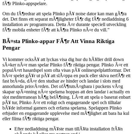
fÃ¶r Plinko-appspelare.
Om du fÃ¶redrar att spela Plinko pÃ¥ noise dator kan man gÃ¶ra
det. Det finns ett separat mÃ¶jligheter fÃ¶r dig fÃ¶r nedladdning 6
installation av programvara. Detta Ã¤r durante speciell utveckling
fÃ¶r mobila enheter fÃ¶r att kÃ¶ra Plinko nÃ¤r du vill.”
BÃ¤sta Plinko-appar FÃ¶r Att Vinna Riktiga
Pengar
Vi kommer ocksÃ¥ att lyckas visa dig hur du hÃ¥ller drill down
sÃ¤ker nÃ¤r man spelar Plinko fÃ¶r riktiga pengar. Plinko Ã¤r ett
populÃ¤rt hasardspel som ofta visas pÃ¥ onlinespelplattformar. Det
hÃ¤r spelet gÃ¥r ut pÃ¥ att slÃ¤ppa en puck eller skiva nerfÃ¶r ett
fast brÃ¤da, dÃ¤r den studsar av hinder och landar i slots med
annorlunda prisvÃ¤rden. Det ofÃ¶rutsÃ¤gbara i puckens vÃ¤g
skapar spÃ¤nning nÃ¤r spelarna hoppas att den landar i actually en
slot mediterranean hÃ¶g belÃ¶ning. LÃ¤tt att spela o baserat enbart
pÃ¥ tur, Plinko Ã¤r ett roligt och engagerande spel och tilltalar
bÃ¥de informal gamers och erfarna spelarna. Spelappen Plinko
erbjuder en engagerande upplevelse med mÃ¶jlighet att bara ha kul
eller filma fÃ¶r riktiga pengar.
Efter nedladdning mÃ¥ste man tillÃ¥ta installation frÃ¥n