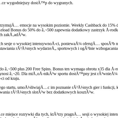
ce wygodniejszy dostÄ™p do wygranych.
re utrzymujÄ… emocje na wysokim poziomie. Weekly Cashback do 15%
load Bonus do 50% do â‚¬500 zapewnia dodatkowy zastrzyk Å›rod
ich zakÅ‚adÃ³w.
ych sesje o wysokiej intensywnoÅ›ci, poniewaÅ¼ oferujÄ… sposÃ³b 
awiania rÃ³Å¼nych wydarzeÅ„ sportowych i ogÃ³lnie wzbogacania 
do â‚¬500 plus 200 Free Spins. Bonus ten wymaga obrotu x35 dla Å
ynosi â‚¬20. Dla miÅ‚oÅ›nikÃ³w sportu dostÄ™pny jest rÃ³wnieÅ¼
i od kraju.
ego startu, umoÅ¼liwiajÄ…c im poznanie rÃ³Å¼nych gier i funkcji,
wania rÃ³Å¼nych slotÃ³w bez dodatkowych kosztÃ³w.
iejsce rozrywki dla tych, ktÃ³rzy pragnÄ… sesji o wysokiej inte