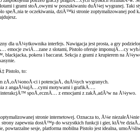
do zaspokojenia potrzeb graczy pragnÄ…cych szybkich rezultatÃ³w. 
i i grami stoÅ‚owymi w poszukiwaniu duÅ¼ej wygranej. Taki sty
istolo speÅ‚nia te oczekiwania, dziÄ™ki stronie zoptymalizowanej
jdujesz.
 dla uÅ¼ytkownika interfejs. Nawigacja jest prosta, a gry podzielo
iÄ… emocje zwiÄ…zane z slotami, Pistolo oferuje imponujÄ…cy wybÃ
blackjacka, pokera i baccarat. Sekcja z grami z krupierem na Å¼
kasynie.
 Pistolo, to:
iom zÅ‚oÅ¼onoÅ›ci i potencjaÅ‚ duÅ¼ych wygranych.
zenia z angaÅ¼ujÄ…cymi motywami i grafikÄ….
j interakcjÄ™ spoÅ‚ecznÄ… z emocjami z zakÅ‚adÃ³w na Å¼ywo.
tymalizowanej stronie internetowej. Oznacza to, Å¼e niezaleÅ¼nie od
n strony zapewnia dostÄ™p do wszystkich funkcji i gier, ktÃ³re dzia
e, powtarzalne sesje, platforma mobilna Pistolo jest idealna, umo