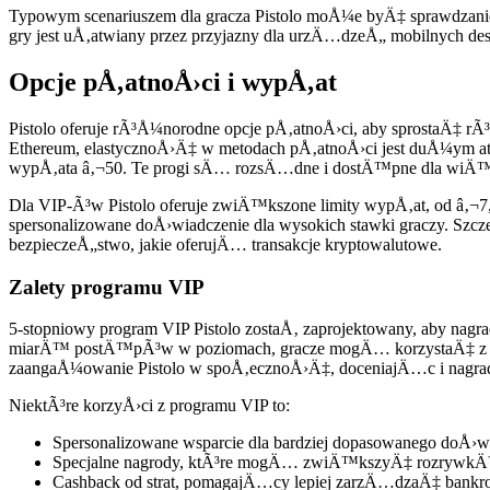
Typowym scenariuszem dla gracza Pistolo moÅ¼e byÄ‡ sprawdzanie 
gry jest uÅ‚atwiany przez przyjazny dla urzÄ…dzeÅ„ mobilnych de
Opcje pÅ‚atnoÅ›ci i wypÅ‚at
Pistolo oferuje rÃ³Å¼norodne opcje pÅ‚atnoÅ›ci, aby sprostaÄ‡ rÃ³Å
Ethereum, elastycznoÅ›Ä‡ w metodach pÅ‚atnoÅ›ci jest duÅ¼ym atu
wypÅ‚ata â‚¬50. Te progi sÄ… rozsÄ…dne i dostÄ™pne dla wiÄ™k
Dla VIP-Ã³w Pistolo oferuje zwiÄ™kszone limity wypÅ‚at, od â‚¬7,
spersonalizowane doÅ›wiadczenie dla wysokich stawki graczy. Sz
bezpieczeÅ„stwo, jakie oferujÄ… transakcje kryptowalutowe.
Zalety programu VIP
5-stopniowy program VIP Pistolo zostaÅ‚ zaprojektowany, aby nag
miarÄ™ postÄ™pÃ³w w poziomach, gracze mogÄ… korzystaÄ‡ z bar
zaangaÅ¼owanie Pistolo w spoÅ‚ecznoÅ›Ä‡, doceniajÄ…c i nagra
NiektÃ³re korzyÅ›ci z programu VIP to:
Spersonalizowane wsparcie dla bardziej dopasowanego doÅ›w
Specjalne nagrody, ktÃ³re mogÄ… zwiÄ™kszyÄ‡ rozrywkÄ™
Cashback od strat, pomagajÄ…cy lepiej zarzÄ…dzaÄ‡ bankro