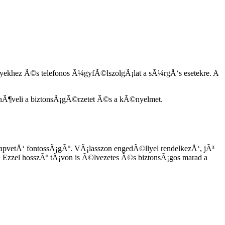
yekhez Ã©s telefonos Ã¼gyfÃ©lszolgÃ¡lat a sÃ¼rgÅ‘s esetekre. A
 nÃ¶veli a biztonsÃ¡gÃ©rzetet Ã©s a kÃ©nyelmet.
vetÅ‘ fontossÃ¡gÃº. VÃ¡lasszon engedÃ©llyel rendelkezÅ‘, jÃ³
 Ezzel hosszÃº tÃ¡von is Ã©lvezetes Ã©s biztonsÃ¡gos marad a