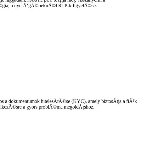
Ã©gia, a nyerÅ‘gÃ©peknÃ©l RTP-k figyelÃ©se.
s a dokumentumok hitelesÃ­tÃ©se (KYC), amely biztosÃ­tja a fiÃ³k
lkezÃ©sre a gyors problÃ©ma megoldÃ¡shoz.