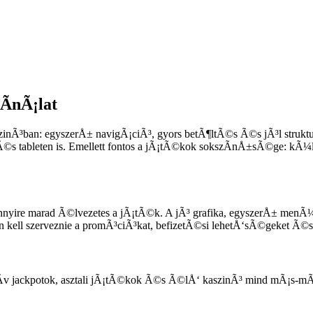
­nÃ¡lat
nÃ³ban: egyszerÅ± navigÃ¡ciÃ³, gyors betÃ¶ltÃ©s Ã©s jÃ³l struktur
Ã©s tableten is. Emellett fontos a jÃ¡tÃ©kok sokszÃ­nÅ±sÃ©ge: k
nnyire marad Ã©lvezetes a jÃ¡tÃ©k. A jÃ³ grafika, egyszerÅ± menÃ¼
an kell szerveznie a promÃ³ciÃ³kat, befizetÃ©si lehetÅ‘sÃ©geket Ã©s
sszÃ­v jackpotok, asztali jÃ¡tÃ©kok Ã©s Ã©lÅ‘ kaszinÃ³ mind mÃ¡s-