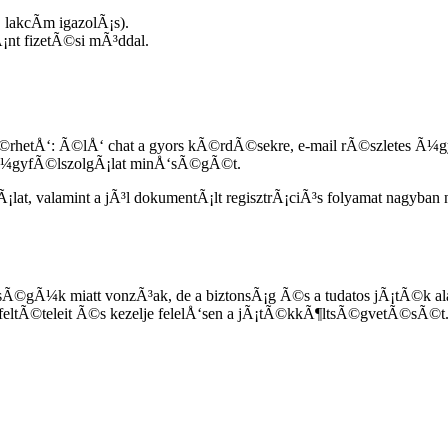
lakcÃ­m igazolÃ¡s).
¡nt fizetÃ©si mÃ³ddal.
Ã©rhetÅ‘: Ã©lÅ‘ chat a gyors kÃ©rdÃ©sekre, e-mail rÃ©szletes Ã¼g
z Ã¼gyfÃ©lszolgÃ¡lat minÅ‘sÃ©gÃ©t.
t, valamint a jÃ³l dokumentÃ¡lt regisztrÃ¡ciÃ³s folyamat nagyban
Ã¼k miatt vonzÃ³ak, de a biztonsÃ¡g Ã©s a tudatos jÃ¡tÃ©k alap
 feltÃ©teleit Ã©s kezelje felelÅ‘sen a jÃ¡tÃ©kkÃ¶ltsÃ©gvetÃ©sÃ©t.