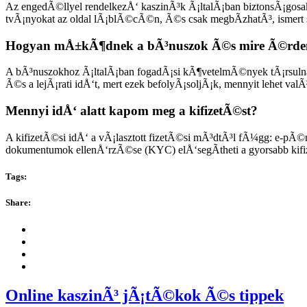
Az engedÃ©llyel rendelkezÅ‘ kaszinÃ³k Ã¡ltalÃ¡ban biztonsÃ¡gosak
tvÃ¡nyokat az oldal lÃ¡blÃ©cÃ©n, Ã©s csak megbÃ­zhatÃ³, ismert s
Hogyan mÅ±kÃ¶dnek a bÃ³nuszok Ã©s mire Ã©rdeme
A bÃ³nuszokhoz Ã¡ltalÃ¡ban fogadÃ¡si kÃ¶vetelmÃ©nyek tÃ¡rsulnak
Ã©s a lejÃ¡rati idÅ‘t, mert ezek befolyÃ¡soljÃ¡k, mennyit lehet va
Mennyi idÅ‘ alatt kapom meg a kifizetÃ©st?
A kifizetÃ©si idÅ‘ a vÃ¡lasztott fizetÃ©si mÃ³dtÃ³l fÃ¼gg: e-p
dokumentumok ellenÅ‘rzÃ©se (KYC) elÅ‘segÃ­theti a gyorsabb kifi
Tags:
Share:
Online kaszinÃ³ jÃ¡tÃ©kok Ã©s tippek