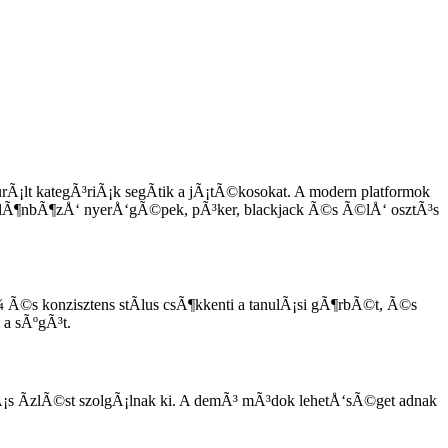
Ã¡lt kategÃ³riÃ¡k segÃ­tik a jÃ¡tÃ©kosokat. A modern platformok
Ã¼lÃ¶nbÃ¶zÅ‘ nyerÅ‘gÃ©pek, pÃ³ker, blackjack Ã©s Ã©lÅ‘ osztÃ³s
 Ã©s konzisztens stÃ­lus csÃ¶kkenti a tanulÃ¡si gÃ¶rbÃ©t, Ã©s
 a sÃºgÃ³t.
mÃ¡s Ã­zlÃ©st szolgÃ¡lnak ki. A demÃ³ mÃ³dok lehetÅ‘sÃ©get adnak