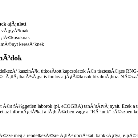
ek ajÃ¡nlott
i vÃ¡gyÃ³knak
jÃ¡tÃ©kosoknak
©lmÃ©nyt keresÅ‘knek
 mÃ³dok
delkezÅ‘ kaszinÃ³k, titkosÃ­tott kapcsolatok Ã©s tisztessÃ©ges RNG
©s Ã¡tlÃ¡thatÃ³sÃ¡ga is fontos a jÃ¡tÃ©kosok bizalmÃ¡hoz. NÃ©zzÃ
 Ã©s fÃ¼ggetlen laborok (pl. eCOGRA) tanÃºsÃ­tvÃ¡nyait. Ezek a ta
t az informÃ¡ciÃ³kat a lÃ¡blÃ©cben vagy a “RÃ³lunk” rÃ©szben ker
ze meg a rendelkezÃ©sre Ã¡llÃ³ opciÃ³kat: bankkÃ¡rtya, e-pÃ©nztÃ¡