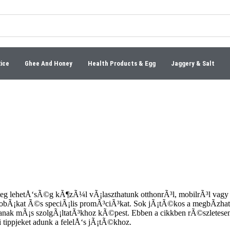
Rice
Ghee And Honey
Health Products & Egg
Jaggery & Salt
eteg lehetÅ‘sÃ©g kÃ¶zÃ¼l vÃ¡laszthatunk otthonrÃ³l, mobilrÃ³l va
zobÃ¡kat Ã©s speciÃ¡lis promÃ³ciÃ³kat. Sok jÃ¡tÃ©kos a megbÃ­zha
tanak mÃ¡s szolgÃ¡ltatÃ³khoz kÃ©pest. Ebben a cikkben rÃ©szletesen 
i tippjeket adunk a felelÅ‘s jÃ¡tÃ©khoz.