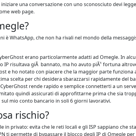
i iniziare una conversazione con uno sconosciuto devi legge
a home web page.
megle?
liani è WhatsApp, che non ha rivali nel mondo della messaggi
CyberGhost erano particolarmente adatti ad Omegle. In alcu
 mio IP risultava giÃ bannato, ma ho avuto piÃ¹ fortuna altrov
ost e ho notato con piacere che la maggior parte funziona 
a scelta per chi desidera sbarazzarsi rapidamente del ba
a, CyberGhost rende rapido e semplice connetterti a un serv
mitato quindi assicurati di approfittarne prima che sia trop
ul mio conto bancario in soli 6 giorni lavorativi.
sa rischio?
in privato: evita che le reti locali e gli ISP sappiano che sta
N ti permette di bypassare il blocco degli IP di Omegle per