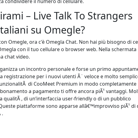
a condividere il numero di cellulare.
ami – Live Talk To Strangers
italiani su Omegle?
con Omegle, ora c'è Omegla Chat. Non hai più bisogno di c
Omegla con il tuo cellulare o browser web. Nella schermata
na chat video.
organizza un incontro personale e forse un primo appuntam
 registrazione per i nuovi utenti Ã¨ veloce e molto semplic
le funzionalitÃ di CooMeet Premium in modo completamente
bbonamento a pagamento ti offre ancora piÃ¹ vantaggi. Mol
qualitÃ , di un’interfaccia user-friendly o di un pubblico
Queste piattaforme sono apparse allâ€™improvviso piÃ¹ di d
 .