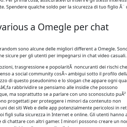
e. Spendere qualche soldo per la sicurezza di tuo figlio Ã¨ u
 various a Omegle per chat
random sono alcune delle migliori different a Omegle. Son
e sicure per gli utenti per impegnarsi in chat video casuali.
mozioni, trasgressione e popolaritÃ noncuranti dei rischi che
nso a social community cosÃ¬ ambigui sotto il profilo dell
ilizzo di questo pseudonimo e lo slogan che appare ogni qua
sâ€,fa rabbrividire se pensiamo alle insidie che possono
ue, ma soprattutto se a parlare con uno sconosciuto puÃ²
 sono progettati per proteggere i minori da contenuto non
cuni dei siti Web e delle app potenzialmente pericolosi in ret
oi figli sulla sicurezza in Internet e online. Gli utenti hanno
o e di chattare con altri gamer. I minori possono creare un n