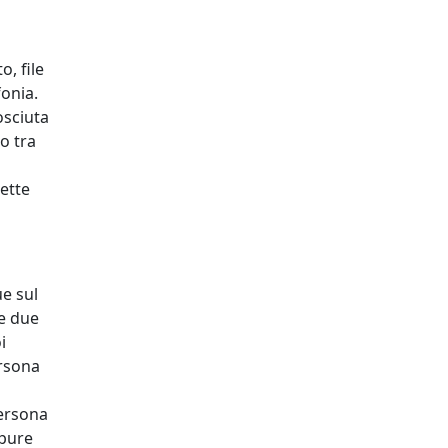
, file
fonia.
osciuta
o tra
ette
e sul
le due
i
ersona
persona
ppure