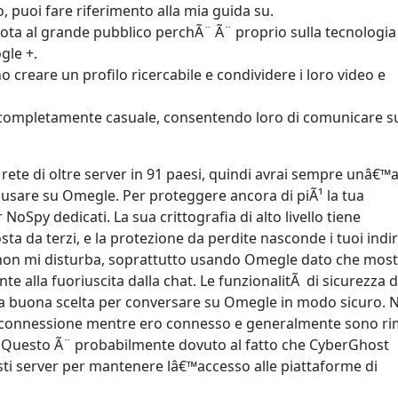
, puoi fare riferimento alla mia guida su.
ota al grande pubblico perchÃ¨ Ã¨ proprio sulla tecnologia
gle +.
 creare un profilo ricercabile e condividere i loro video e
do completamente casuale, consentendo loro di comunicare s
te di oltre server in 91 paesi, quindi avrai sempre unâ€™
a usare su Omegle. Per proteggere ancora di piÃ¹ la tua
oSpy dedicati. La sua crittografia di alto livello tiene
a da terzi, e la protezione da perdite nasconde i tuoi indiri
 non mi disturba, soprattutto usando Omegle dato che mostr
te alla fuoriuscita dalla chat. Le funzionalitÃ di sicurezza d
na buona scelta per conversare su Omegle in modo sicuro. 
i connessione mentre ero connesso e generalmente sono r
. Questo Ã¨ probabilmente dovuto al fatto che CyberGhost
esti server per mantenere lâ€™accesso alle piattaforme di