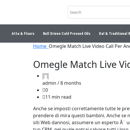
Atta & Flours
Bull Driven Cold Pressed Oils
Dal & Traditional 
Home
Omegle Match Live Video Call Per A
Omegle Match Live Vi
admin /
8 months
0
11 min read
Anche se imposti correttamente tutte le pre
prendere di mira questi bambini. Anche se n
siti Web dannosi, assumere un esperto Ã¨ un
tuo CRM, nel quale potrai salvare tutti i lor