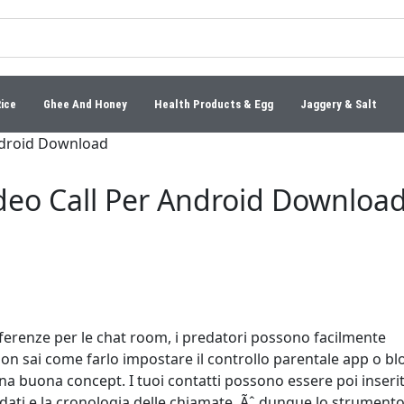
Rice
Ghee And Honey
Health Products & Egg
Jaggery & Salt
ndroid Download
deo Call Per Android Downloa
ferenze per le chat room, i predatori possono facilmente
on sai come farlo impostare il controllo parentale app o bl
a buona concept. I tuoi contatti possono essere poi inserit
o dati e la cronologia delle chiamate. Ãˆ dunque lo strument