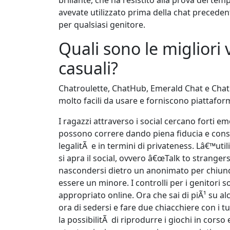
avevate utilizzato prima della chat precedent
per qualsiasi genitore.
Quali sono le migliori
casuali?
Chatroulette, ChatHub, Emerald Chat e Chat
molto facili da usare e forniscono piattaform
I ragazzi attraverso i social cercano forti e
possono correre dando piena fiducia e conse
legalitÃ e in termini di privateness. Lâ€™ut
si apra il social, ovvero â€œTalk to stranger
nascondersi dietro un anonimato per chiunq
essere un minore. I controlli per i genitori
appropriato online. Ora che sai di piÃ¹ su al
ora di sedersi e fare due chiacchiere con i tu
la possibilitÃ di riprodurre i giochi in cors