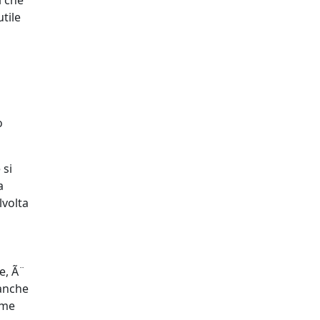
tile
o
 si
a
lvolta
e, Ã¨
 anche
ome