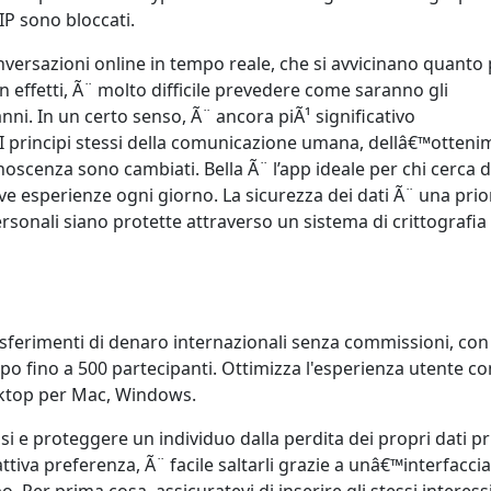
VoIP sono bloccati.
conversazioni online in tempo reale, che si avvicinano quanto 
In effetti, Ã¨ molto difficile prevedere come saranno gli
i. In un certo senso, Ã¨ ancora piÃ¹ significativo
 I principi stessi della comunicazione umana, dellâ€™otten
noscenza sono cambiati. Bella Ã¨ l’app ideale per chi cerca d
ove esperienze ogni giorno. La sicurezza dei dati Ã¨ una prio
rsonali siano protette attraverso un sistema di crittografia
sferimenti di denaro internazionali senza commissioni, con
po fino a 500 partecipanti. Ottimizza l'esperienza utente co
ktop per Mac, Windows.
i e proteggere un individuo dalla perdita dei propri dati pri
ttiva preferenza, Ã¨ facile saltarli grazie a unâ€™interfaccia
o. Per prima cosa, assicuratevi di inserire gli stessi interess