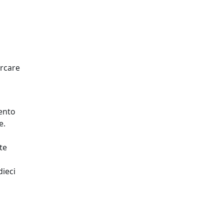
ercare
ento
e.
te
ieci