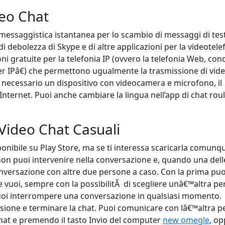
eo Chat
 messaggistica istantanea per lo scambio di messaggi di testo
 di debolezza di Skype e di altre applicazioni per la videotele
i gratuite per la telefonia IP (ovvero la telefonia Web, con
 IPâ€) che permettono ugualmente la trasmissione di vide
 necessario un dispositivo con videocamera e microfono, il
ternet. Puoi anche cambiare la lingua nell’app di chat roul
Video Chat Casuali
ibile su Play Store, ma se ti interessa scaricarla comunqu
non puoi intervenire nella conversazione e, quando una del
onversazione con altre due persone a caso. Con la prima puo
e vuoi, sempre con la possibilitÃ di scegliere unâ€™altra p
 puoi interrompere una conversazione in qualsiasi momento.
sione e terminare la chat. Puoi comunicare con lâ€™altra 
chat e premendo il tasto Invio del computer
new omegle
, o