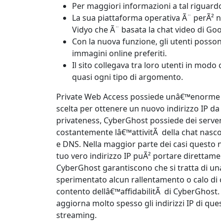
Per maggiori informazioni a tal riguardo
La sua piattaforma operativa Ã¨ perÃ² n
Vidyo che Ã¨ basata la chat video di Goo
Con la nuova funzione, gli utenti possono
immagini online preferiti.
Il sito collegava tra loro utenti in mo
quasi ogni tipo di argomento.
Private Web Access possiede unâ€™enorme re
scelta per ottenere un nuovo indirizzo IP d
privateness, CyberGhost possiede dei server N
costantemente lâ€™attivitÃ della chat nascost
e DNS. Nella maggior parte dei casi questo
tuo vero indirizzo IP puÃ² portare direttamen
CyberGhost garantiscono che si tratta di u
sperimentato alcun rallentamento o calo d
contento dellâ€™affidabilitÃ di CyberGhost
aggiorna molto spesso gli indirizzi IP di qu
streaming.