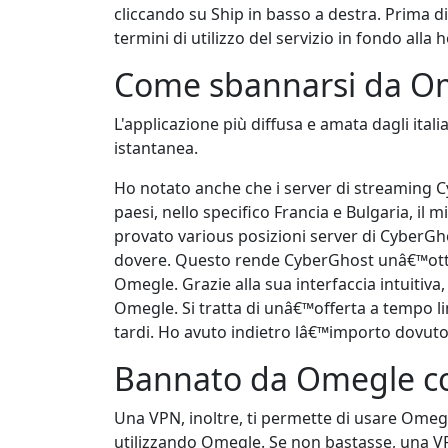
cliccando su Ship in basso a destra. Prima d
termini di utilizzo del servizio in fondo all
Come sbannarsi da O
L'applicazione più diffusa e amata dagli ita
istantanea.
Ho notato anche che i server di streaming 
paesi, nello specifico Francia e Bulgaria, il
provato various posizioni server di CyberGh
dovere. Questo rende CyberGhost unâ€™ottim
Omegle. Grazie alla sua interfaccia intuitiv
Omegle. Si tratta di unâ€™offerta a tempo li
tardi. Ho avuto indietro lâ€™importo dovuto s
Bannato da Omegle co
Una VPN, inoltre, ti permette di usare Omegle 
utilizzando Omegle. Se non bastasse, una VP