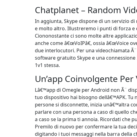
Chatplanet – Random Vid
In aggiunta, Skype dispone di un servizio di
e molto altro. Illustreremo i punti di forza e
Ciononostante ci sono molte altre applicazion
anche come â€œVoIPâ€, ossia â€œVoice over
due interlocutori. Per una videochiamata Ã¨
software gratuito Skype e una connessione In
1v1 stessa.
Un’app Coinvolgente Per 
Lâ€™app di Omegle per Android non Ã¨ dispon
tuo dispositivo hai bisogno dellâ€™APK. Tu 
persone si disconnette, inizia unâ€™altra c
parlare con una persona a caso di quello ch
a caso se la prima ti annoia. Ricordati che
Premilo di nuovo per confermare la tua deci
digitando i tuoi messaggi nella barra della 