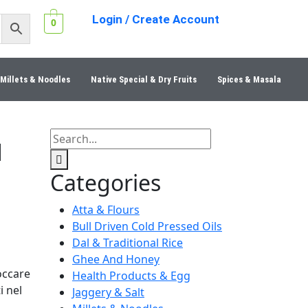
Login / Create Account
0
Millets & Noodles
Native Special & Dry Fruits
Spices & Masala
d
Categories
Atta & Flours
Bull Driven Cold Pressed Oils
Dal & Traditional Rice
Ghee And Honey
occare
Health Products & Egg
i nel
Jaggery & Salt
o