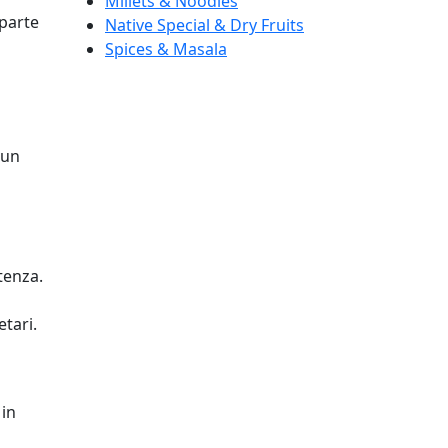
Millets & Noodles
 parte
Native Special & Dry Fruits
Spices & Masala
 un
tenza.
etari.
 in