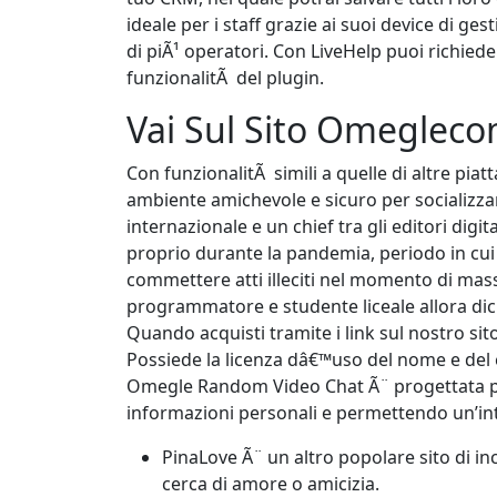
ideale per i staff grazie ai suoi device di g
di piÃ¹ operatori. Con LiveHelp puoi richied
funzionalitÃ del plugin.
Vai Sul Sito Omeglec
Con funzionalitÃ simili a quelle di altre p
ambiente amichevole e sicuro per socializza
internazionale e un chief tra gli editori digita
proprio durante la pandemia, periodo in cui
commettere atti illeciti nel momento di mass
programmatore e studente liceale allora dici
Quando acquisti tramite i link sul nostro s
Possiede la licenza dâ€™uso del nome e del emb
Omegle Random Video Chat Ã¨ progettata per
informazioni personali e permettendo un’i
PinaLove Ã¨ un altro popolare sito di inco
cerca di amore o amicizia.