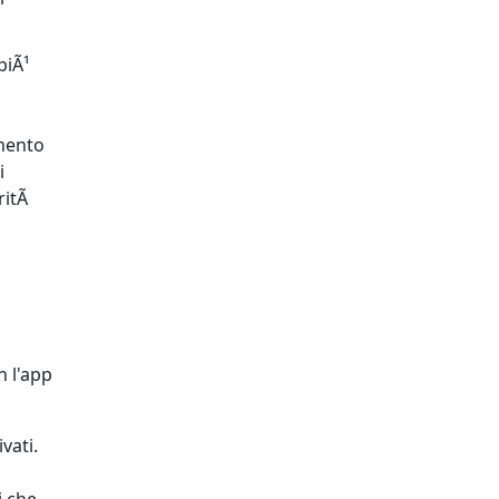
piÃ¹
imento
i
ritÃ
n l'app
vati.
i che