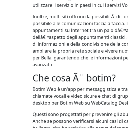
utilizzare il servizio in paesi in cui i servizi 
Inoltre, molti siti offrono la possibilitÃ di 
possibile alle comunicazioni faccia a faccia. 
appuntamenti su Internet tra un paio dâ€™ann
dellâ€™aspetto degli appuntamenti classici.
di informazioni e della condivisione della co
ampliare la propria rete sociale e vivere nu
per Bella, garantendo che le informazioni pe
avanzato.
Che cosa Ã¨ botim?
Botim Web è un'app per messaggistica e tra
chiamate vocali e video sicure e chat di grup
desktop per Botim Web su WebCatalog Des
Questi sono progettati per prevenire gli abus
Anche se possono verificarsi alcuni casi di ca
brillante, che ha resistito alla prova del temp