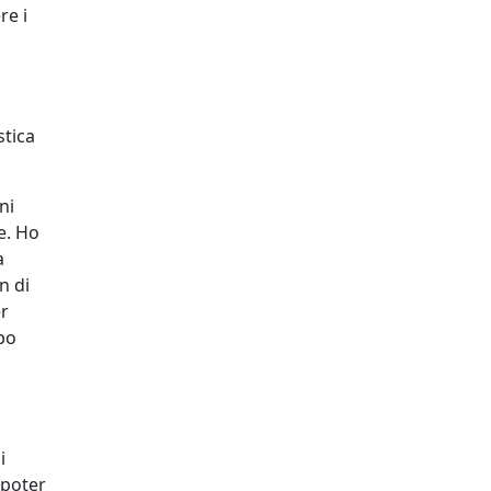
re i
stica
ni
e. Ho
a
n di
er
po
i
 poter