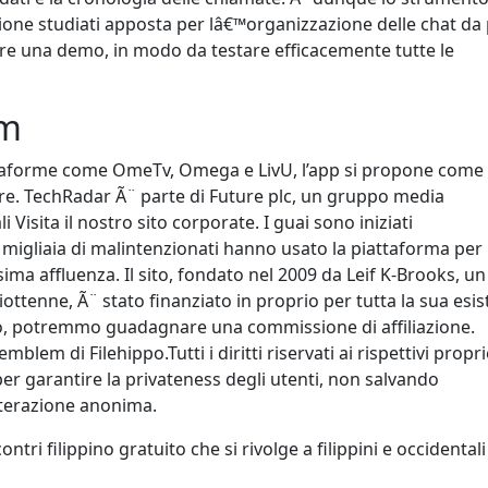
estione studiati apposta per lâ€™organizzazione delle chat da
ere una demo, in modo da testare efficacemente tutte le
om
iattaforme come OmeTv, Omega e LivU, l’app si propone come
re. TechRadar Ã¨ parte di Future plc, un gruppo media
li Visita il nostro sito corporate. I guai sono iniziati
 migliaia di malintenzionati hanno usato la piattaforma per
ima affluenza. Il sito, fondato nel 2009 da Leif K-Brooks, un
ottenne, Ã¨ stato finanziato in proprio per tutta la sua esis
ito, potremmo guadagnare una commissione di affiliazione.
lem di Filehippo.Tutti i diritti riservati ai rispettivi propri
 garantire la privateness degli utenti, non salvando
nterazione anonima.
ntri filippino gratuito che si rivolge a filippini e occidentali