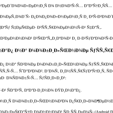
ÐµÐ´Ð¾Ð¼Ð»ÐµÐ½Ð¸Ñ Ð¾ Ð½Ð¾Ð²Ñ‹Ñ… Ð°ÐºÑ†Ð¸ÑÑ… 
¼ÐµÑ‚Ð¾Ð´Ñ‹ Ð¿Ð¾Ð¿Ð¾Ð»Ð½ÐµÐ½Ð¸Ñ Ð¸ Ð²Ñ‹Ð²Ð¾Ð´Ð° 
ÐºÑƒ Ñ‡ÐµÑ€ÐµÐ· Ð²ÑÑ‚Ñ€Ð¾ÐµÐ½Ð½Ñ‹Ð¹ Ñ‡Ð°Ñ‚.
Ñ‚Ð²ÐµÐ½Ð½Ð¾Ð¹ Ð³Ñ€Ð°Ñ„Ð¸ÐºÐ¾Ð¹ Ð¸ Ð·Ð²ÑƒÐºÐ¾Ð²Ñ‹Ð
Ð½Ð°Ð¿ Ð½Ð° Ð¼Ð¾Ð±Ð¸Ð»ÑŒÐ½Ð¾Ðµ ÑƒÑÑ‚Ñ€Ð
Ð¿ Ð½Ð° ÑÐ²Ð¾Ðµ Ð¼Ð¾Ð±Ð¸Ð»ÑŒÐ½Ð¾Ðµ ÑƒÑÑ‚Ñ€Ð¾Ð¹
Ñ‹Ñ… ÑˆÐ°Ð³Ð¾Ð². Ð’Ð¾Ñ‚ Ð¸Ð½ÑÑ‚Ñ€ÑƒÐºÑ†Ð¸Ñ, ÑÐ
· Ð¾ÑÐ¾Ð±Ñ‹Ñ… ÑƒÑÐ¸Ð»Ð¸Ð¹:
¹ ÑÐ°Ð¹Ñ‚ ÐºÐ°Ð·Ð¸Ð½Ð¾ ÐŸÐ¸Ð½Ð°Ð¿.
²Ð°Ð½Ð¸Ñ Ð¼Ð¾Ð±Ð¸Ð»ÑŒÐ½Ð¾Ð³Ð¾ Ð¿Ñ€Ð¸Ð»Ð¾Ð¶ÐµÐ½Ð¸
Ð¾Ð¿ÐµÑ€Ð°Ñ†Ð¸Ð¾Ð½Ð½Ð¾Ð¹ ÑÐ¸ÑÑ‚ÐµÐ¼Ñ‹ (Android Ð¸