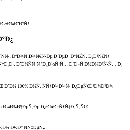
°Ð½Ð¾Ð²ÐºÑƒ.
Ð°Ð¿
Ñ‹, ÐºÐ¾Ñ‚Ð¾Ñ€Ñ‹Ðµ Ð´ÐµÐ»Ð°ÑŽÑ‚ Ð¸Ð³Ñ€Ñƒ
†Ð¸Ð¹, Ð´Ð¾ÑÑ‚ÑƒÐ¿Ð½Ñ‹Ñ… Ð´Ð»Ñ Ð½Ð¾Ð²Ñ‹Ñ… Ð¸
 Ð´Ð¾ 100% Ð¾Ñ‚ ÑÑƒÐ¼Ð¼Ñ‹ Ð¿ÐµÑ€Ð²Ð¾Ð³Ð¾
²Ñ‹ Ð¼Ð¾Ð¶ÐµÑ‚Ðµ Ð¿Ð¾Ð»ÑƒÑ‡Ð¸Ñ‚ÑŒ
Ð¾ Ð½Ð° ÑÑ‡ÐµÑ‚.