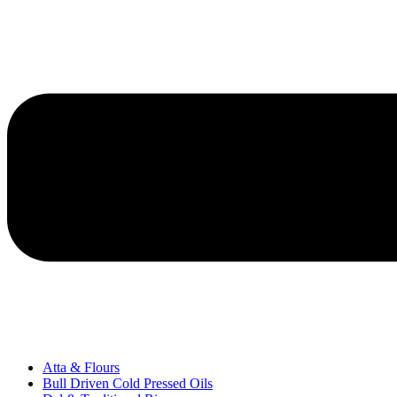
Atta & Flours
Bull Driven Cold Pressed Oils