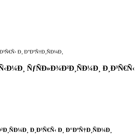
³Ñ€Ñ‹ Ð¸ Ð°ÐºÑ†Ð¸ÑÐ¼Ð¸
‹Ð¼Ð¸ ÑƒÑÐ»Ð¾Ð²Ð¸ÑÐ¼Ð¸ Ð¸Ð³Ñ€Ñ‹
¸ÑÐ¼Ð¸ Ð¸Ð³Ñ€Ñ‹ Ð¸ Ð°ÐºÑ†Ð¸ÑÐ¼Ð¸