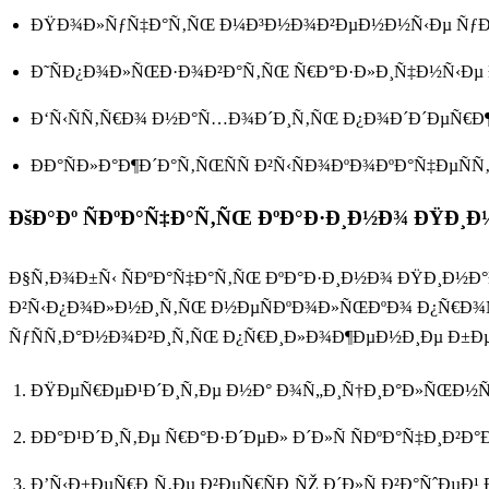
ÐŸÐ¾Ð»ÑƒÑ‡Ð°Ñ‚ÑŒ Ð¼Ð³Ð½Ð¾Ð²ÐµÐ½Ð½Ñ‹Ðµ ÑƒÐ²
Ð˜ÑÐ¿Ð¾Ð»ÑŒÐ·Ð¾Ð²Ð°Ñ‚ÑŒ Ñ€Ð°Ð·Ð»Ð¸Ñ‡Ð½Ñ‹Ðµ Ð
Ð‘Ñ‹ÑÑ‚Ñ€Ð¾ Ð½Ð°Ñ…Ð¾Ð´Ð¸Ñ‚ÑŒ Ð¿Ð¾Ð´Ð´ÐµÑ€Ð¶
ÐÐ°ÑÐ»Ð°Ð¶Ð´Ð°Ñ‚ÑŒÑÑ Ð²Ñ‹ÑÐ¾ÐºÐ¾ÐºÐ°Ñ‡ÐµÑ
ÐšÐ°Ðº ÑÐºÐ°Ñ‡Ð°Ñ‚ÑŒ ÐºÐ°Ð·Ð¸Ð½Ð¾ ÐŸÐ¸
Ð§Ñ‚Ð¾Ð±Ñ‹ ÑÐºÐ°Ñ‡Ð°Ñ‚ÑŒ ÐºÐ°Ð·Ð¸Ð½Ð¾ ÐŸÐ¸Ð½Ð°
Ð²Ñ‹Ð¿Ð¾Ð»Ð½Ð¸Ñ‚ÑŒ Ð½ÐµÑÐºÐ¾Ð»ÑŒÐºÐ¾ Ð¿Ñ€Ð¾ÑÑ‚
ÑƒÑÑ‚Ð°Ð½Ð¾Ð²Ð¸Ñ‚ÑŒ Ð¿Ñ€Ð¸Ð»Ð¾Ð¶ÐµÐ½Ð¸Ðµ Ð±ÐµÐ
ÐŸÐµÑ€ÐµÐ¹Ð´Ð¸Ñ‚Ðµ Ð½Ð° Ð¾Ñ„Ð¸Ñ†Ð¸Ð°Ð»ÑŒÐ½Ñ‹Ð
ÐÐ°Ð¹Ð´Ð¸Ñ‚Ðµ Ñ€Ð°Ð·Ð´ÐµÐ» Ð´Ð»Ñ ÑÐºÐ°Ñ‡Ð¸Ð
Ð’Ñ‹Ð±ÐµÑ€Ð¸Ñ‚Ðµ Ð²ÐµÑ€ÑÐ¸ÑŽ Ð´Ð»Ñ Ð²Ð°ÑˆÐµÐ¹ 