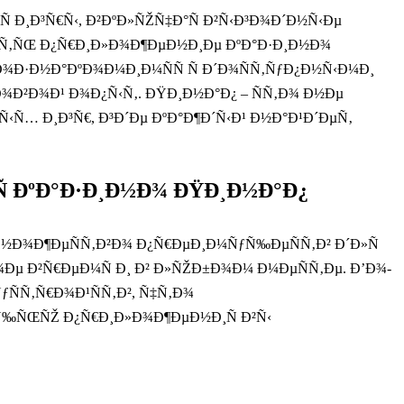
 Ð¸Ð³Ñ€Ñ‹, Ð²ÐºÐ»ÑŽÑ‡Ð°Ñ Ð²Ñ‹Ð³Ð¾Ð´Ð½Ñ‹Ðµ
‡Ð°Ñ‚ÑŒ Ð¿Ñ€Ð¸Ð»Ð¾Ð¶ÐµÐ½Ð¸Ðµ ÐºÐ°Ð·Ð¸Ð½Ð¾
Ð¾Ð·Ð½Ð°ÐºÐ¾Ð¼Ð¸Ð¼ÑÑ Ñ Ð´Ð¾ÑÑ‚ÑƒÐ¿Ð½Ñ‹Ð¼Ð¸
¾Ð²Ð¾Ð¹ Ð¾Ð¿Ñ‹Ñ‚. ÐŸÐ¸Ð½Ð°Ð¿ – ÑÑ‚Ð¾ Ð½Ðµ
Ñ… Ð¸Ð³Ñ€, Ð³Ð´Ðµ ÐºÐ°Ð¶Ð´Ñ‹Ð¹ Ð½Ð°Ð¹Ð´ÐµÑ‚
Ñ ÐºÐ°Ð·Ð¸Ð½Ð¾ ÐŸÐ¸Ð½Ð°Ð¿
Ð½Ð¾Ð¶ÐµÑÑ‚Ð²Ð¾ Ð¿Ñ€ÐµÐ¸Ð¼ÑƒÑ‰ÐµÑÑ‚Ð² Ð´Ð»Ñ
¾Ðµ Ð²Ñ€ÐµÐ¼Ñ Ð¸ Ð² Ð»ÑŽÐ±Ð¾Ð¼ Ð¼ÐµÑÑ‚Ðµ. Ð’Ð¾-
Ñ‚Ñ€Ð¾Ð¹ÑÑ‚Ð², Ñ‡Ñ‚Ð¾
¾Ñ‰ÑŒÑŽ Ð¿Ñ€Ð¸Ð»Ð¾Ð¶ÐµÐ½Ð¸Ñ Ð²Ñ‹