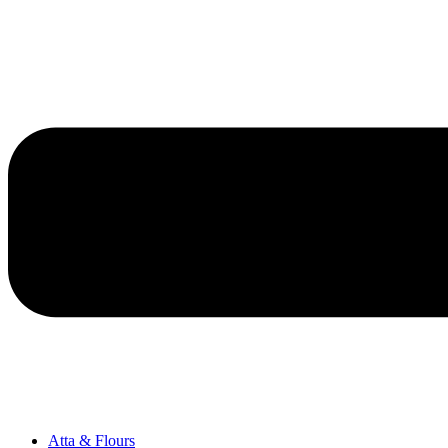
Atta & Flours