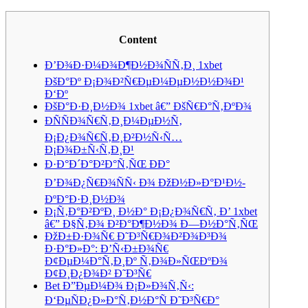
Content
Ð’Ð¾Ð·Ð¼Ð¾Ð¶Ð½Ð¾ÑÑ‚Ð¸ 1xbet
ÐšÐ°Ðº Ð¡Ð¾Ð²Ñ€ÐµÐ¼ÐµÐ½Ð½Ð¾Ð¹
Ð‘Ðº
ÐšÐ°Ð·Ð¸Ð½Ð¾ 1xbet â€” ÐšÑ€Ð°Ñ‚ÐºÐ¾
ÐÑÑÐ¾Ñ€Ñ‚Ð¸Ð¼ÐµÐ½Ñ‚
Ð¡Ð¿Ð¾Ñ€Ñ‚Ð¸Ð²Ð½Ñ‹Ñ…
Ð¡Ð¾Ð±Ñ‹Ñ‚Ð¸Ð¹
Ð·Ð°Ð´Ð°Ð²Ð°Ñ‚ÑŒ ÐÐ°
Ð’Ð¾Ð¿Ñ€Ð¾ÑÑ‹ Ð¾ ÐžÐ½Ð»Ð°Ð¹Ð½-
ÐºÐ°Ð·Ð¸Ð½Ð¾
Ð¡Ñ‚Ð°Ð²ÐºÐ¸ Ð½Ð° Ð¡Ð¿Ð¾Ñ€Ñ‚ Ð’ 1xbet
â€” Ð§Ñ‚Ð¾ Ð²Ð°Ð¶Ð½Ð¾ Ð—Ð½Ð°Ñ‚ÑŒ
ÐžÐ±Ð·Ð¾Ñ€ Ð˜Ð³Ñ€Ð¾Ð²Ð¾Ð³Ð¾
Ð·Ð°Ð»Ð°: Ð’Ñ‹Ð±Ð¾Ñ€
Ð¢ÐµÐ¼Ð°Ñ‚Ð¸Ðº Ñ‚Ð¾Ð»ÑŒÐºÐ¾
Ð¢Ð¸Ð¿Ð¾Ð² Ð˜Ð³Ñ€
Bet Ð”ÐµÐ¼Ð¾ Ð¡Ð»Ð¾Ñ‚Ñ‹:
Ð‘ÐµÑÐ¿Ð»Ð°Ñ‚Ð½Ð°Ñ Ð˜Ð³Ñ€Ð°