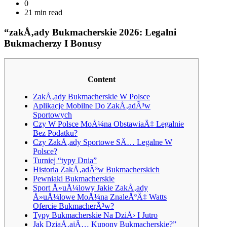
0
21 min read
“zakÅ‚ady Bukmacherskie 2026: Legalni
Bukmacherzy I Bonusy
Content
ZakÅ‚ady Bukmacherskie W Polsce
Aplikacje Mobilne Do ZakÅ‚adÃ³w
Sportowych
Czy W Polsce MoÅ¼na ObstawiaÄ‡ Legalnie
Bez Podatku?
Czy ZakÅ‚ady Sportowe SÄ… Legalne W
Polsce?
Turniej “typy Dnia”
Historia ZakÅ‚adÃ³w Bukmacherskich
Pewniaki Bukmacherskie
Sport Å»uÅ¼lowy Jakie ZakÅ‚ady
Å»uÅ¼lowe MoÅ¼na ZnaleÅºÄ‡ Watts
Ofercie BukmacherÃ³w?
Typy Bukmacherskie Na DziÅ› I Jutro
Jak DziaÅ‚ajÄ… Kupony Bukmacherskie?”