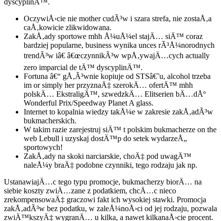
dyscyplinÄ™.
OczywiÅ›cie nie mother cudÃ³w i szara strefa, nie zostaÅ‚a
caÅ‚kowicie zlikwidowana.
ZakÅ‚ady sportowe mhh Å¼uÅ¼el stajÄ… siÄ™ coraz
bardziej popularne, business wynika unces rÃ³Å¼norodnych
trendÃ³w iâ€ â€œczynnikÃ³w wpÅ‚ywajÄ…cych actually
zero imparcial de tÄ™ dyscyplinÄ™.
Fortuna â€“ gÅ‚Ã³wnie kopiuje od STSâ€˜u, alcohol trzeba
im or simply her przyznaÄ‡ szerokÄ… ofertÄ™ mhh
polskÄ… EkstraligÄ™, szwedzkÄ… Elitserien bÄ…dÅº
Wonderful Prix/Speedway Planet A glass.
Internet to kopalnia wiedzy takÅ¼e w zakresie zakÅ‚adÃ³w
bukmacherskich.
W takim razie zarejestruj siÄ™ t polskim bukmacherze on the
web Lebull i uzyskaj dostÄ™p do setek wydarzeÅ„
sportowych!
ZakÅ‚ady na skoki narciarskie, choÄ‡ pod uwagÄ™
naleÅ¼y braÄ‡ podobne czynniki, tego rodzaju jak np.
UstanawiajÄ…c tego typu promocje, bukmacherzy biorÄ… na
siebie koszty zwiÄ…zane z podatkiem, chcÄ…c nieco
zrekompensowaÄ‡ graczowi fakt ich wysokiej stawki. Promocja
zakÅ‚adÃ³w bez podatku, w zaleÅ¼noÅ›ci od jej rodzaju, pozwala
zwiÄ™kszyÄ‡ wygranÄ… u kilka, a nawet kilkanaÅ›cie procent.