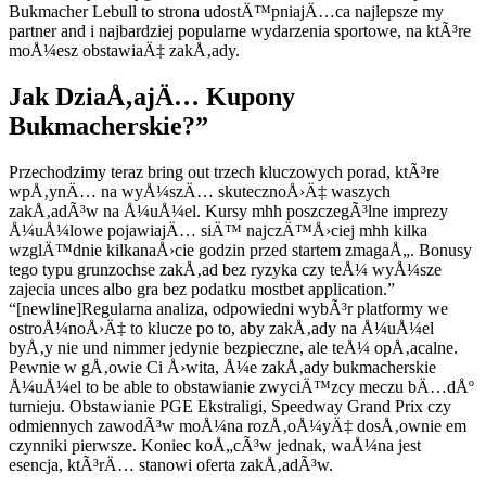
Bukmacher Lebull to strona udostÄ™pniajÄ…ca najlepsze my
partner and i najbardziej popularne wydarzenia sportowe, na ktÃ³re
moÅ¼esz obstawiaÄ‡ zakÅ‚ady.
Jak DziaÅ‚ajÄ… Kupony
Bukmacherskie?”
Przechodzimy teraz bring out trzech kluczowych porad, ktÃ³re
wpÅ‚ynÄ… na wyÅ¼szÄ… skutecznoÅ›Ä‡ waszych
zakÅ‚adÃ³w na Å¼uÅ¼el. Kursy mhh poszczegÃ³lne imprezy
Å¼uÅ¼lowe pojawiajÄ… siÄ™ najczÄ™Å›ciej mhh kilka
wzglÄ™dnie kilkanaÅ›cie godzin przed startem zmagaÅ„. Bonusy
tego typu grunzochse zakÅ‚ad bez ryzyka czy teÅ¼ wyÅ¼sze
zajecia unces albo gra bez podatku mostbet application.”
“[newline]Regularna analiza, odpowiedni wybÃ³r platformy we
ostroÅ¼noÅ›Ä‡ to klucze po to, aby zakÅ‚ady na Å¼uÅ¼el
byÅ‚y nie und nimmer jedynie bezpieczne, ale teÅ¼ opÅ‚acalne.
Pewnie w gÅ‚owie Ci Å›wita, Å¼e zakÅ‚ady bukmacherskie
Å¼uÅ¼el to be able to obstawianie zwyciÄ™zcy meczu bÄ…dÅº
turnieju. Obstawianie PGE Ekstraligi, Speedway Grand Prix czy
odmiennych zawodÃ³w moÅ¼na rozÅ‚oÅ¼yÄ‡ dosÅ‚ownie em
czynniki pierwsze. Koniec koÅ„cÃ³w jednak, waÅ¼na jest
esencja, ktÃ³rÄ… stanowi oferta zakÅ‚adÃ³w.