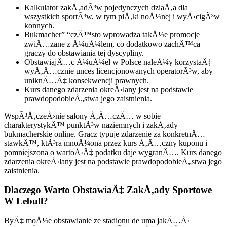
Kalkulator zakÅ‚adÃ³w pojedynczych dziaÅ‚a dla
wszystkich sportÃ³w, w tym piÅ‚ki noÅ¼nej i wyÅ›cigÃ³w
konnych.
Bukmacher” “czÄ™sto wprowadza takÅ¼e promocje
zwiÄ…zane z Å¼uÅ¼lem, co dodatkowo zachÄ™ca
graczy do obstawiania tej dyscypliny.
ObstawiajÄ…c Å¼uÅ¼el w Polsce naleÅ¼y korzystaÄ‡
wyÅ‚Ä…cznie unces licencjonowanych operatorÃ³w, aby
uniknÄ…Ä‡ konsekwencji prawnych.
Kurs danego zdarzenia okreÅ›lany jest na podstawie
prawdopodobieÅ„stwa jego zaistnienia.
WspÃ³Å‚czeÅ›nie salony Å‚Ä…czÄ… w sobie
charakterystykÄ™ punktÃ³w naziemnych i zakÅ‚ady
bukmacherskie online. Gracz typuje zdarzenie za konkretnÄ…
stawkÄ™, ktÃ³ra mnoÅ¼ona przez kurs Å‚Ä…czny kuponu i
pomniejszona o wartoÅ›Ä‡ podatku daje wygranÄ…. Kurs danego
zdarzenia okreÅ›lany jest na podstawie prawdopodobieÅ„stwa jego
zaistnienia.
Dlaczego Warto ObstawiaÄ‡ ZakÅ‚ady Sportowe
W Lebull?
ByÄ‡ moÅ¼e obstawianie ze stadionu de uma jakÄ…Å›