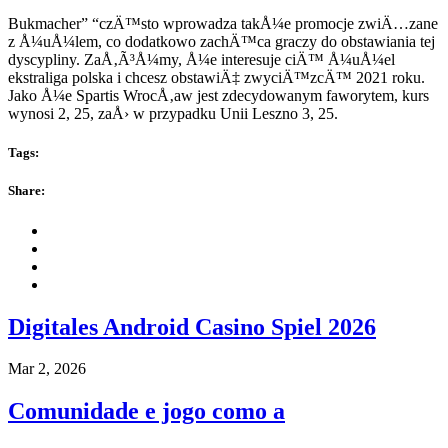
Bukmacher” “czÄ™sto wprowadza takÅ¼e promocje zwiÄ…zane
z Å¼uÅ¼lem, co dodatkowo zachÄ™ca graczy do obstawiania tej
dyscypliny. ZaÅ‚Ã³Å¼my, Å¼e interesuje ciÄ™ Å¼uÅ¼el
ekstraliga polska i chcesz obstawiÄ‡ zwyciÄ™zcÄ™ 2021 roku.
Jako Å¼e Spartis WrocÅ‚aw jest zdecydowanym faworytem, kurs
wynosi 2, 25, zaÅ› w przypadku Unii Leszno 3, 25.
Tags:
Share:
Digitales Android Casino Spiel 2026
Mar 2, 2026
Comunidade e jogo como a