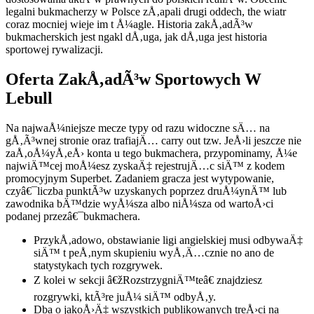
legalni bukmacherzy w Polsce zÅ‚apali drugi oddech, the wiatr
coraz mocniej wieje im t Å¼agle. Historia zakÅ‚adÃ³w
bukmacherskich jest ngakl dÅ‚uga, jak dÅ‚uga jest historia
sportowej rywalizacji.
Oferta ZakÅ‚adÃ³w Sportowych W
Lebull
Na najwaÅ¼niejsze mecze typy od razu widoczne sÄ… na
gÅ‚Ã³wnej stronie oraz trafiajÄ… carry out tzw. JeÅ›li jeszcze nie
zaÅ‚oÅ¼yÅ‚eÅ› konta u tego bukmachera, przypominamy, Å¼e
najwiÄ™cej moÅ¼esz zyskaÄ‡ rejestrujÄ…c siÄ™ z kodem
promocyjnym Superbet. Zadaniem gracza jest wytypowanie,
czyâ€¯liczba punktÃ³w uzyskanych poprzez druÅ¼ynÄ™ lub
zawodnika bÄ™dzie wyÅ¼sza albo niÅ¼sza od wartoÅ›ci
podanej przezâ€¯bukmachera.
PrzykÅ‚adowo, obstawianie ligi angielskiej musi odbywaÄ‡
siÄ™ t peÅ‚nym skupieniu wyÅ‚Ä…cznie no ano de
statystykach tych rozgrywek.
Z kolei w sekcji â€žRozstrzygniÄ™teâ€ znajdziesz
rozgrywki, ktÃ³re juÅ¼ siÄ™ odbyÅ‚y.
Dba o jakoÅ›Ä‡ wszystkich publikowanych treÅ›ci na