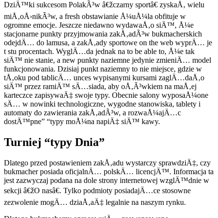
DziÄ™ki sukcesom PolakÃ³w â€žczarny sportâ€ zyskaÅ‚ wielu
miÅ‚oÅ›nikÃ³w, a fresh obstawianie Å¼uÅ¼la obfituje w
ogromne emocje. Jeszcze niedawno wydawaÅ‚o siÄ™, Å¼e
stacjonarne punkty przyjmowania zakÅ‚adÃ³w bukmacherskich
odejdÄ… do lamusa, a zakÅ‚ady sportowe on the web wyprÄ… je
t stu procentach. WyglÄ…da jednak na to be able to, Å¼e tak
siÄ™ nie stanie, a new punkty naziemne jedynie zmieniÄ… model
funkcjonowania. Dzisiaj punkt naziemny to nie miejsce, gdzie w
tÅ‚oku pod tablicÄ… unces wypisanymi kursami zaglÄ…daÅ‚o
siÄ™ przez ramiÄ™ sÄ…siada, aby oÅ‚Ã³wkiem na maÅ‚ej
karteczce zapisywaÄ‡ swoje typy. Obecnie salony wyposaÅ¼one
sÄ… w nowinki technologiczne, wygodne stanowiska, tablety i
automaty do zawierania zakÅ‚adÃ³w, a rozwaÅ¼ajÄ…c
dostÄ™pne” “typy moÅ¼na napiÄ‡ siÄ™ kawy.
Turniej “typy Dnia”
Dlatego przed postawieniem zakÅ‚adu wystarczy sprawdziÄ‡, czy
bukmacher posiada oficjalnÄ… polskÄ… licencjÄ™. Informacja ta
jest zazwyczaj podana na dole strony internetowej wzglÄ™dnie w
sekcji â€žO nasâ€. Tylko podmioty posiadajÄ…ce stosowne
zezwolenie mogÄ… dziaÅ‚aÄ‡ legalnie na naszym rynku.