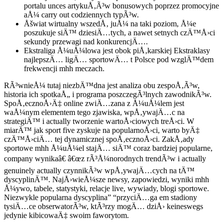
portalu unces artykuÅ‚Ã³w bonusowych poprzez promocyjne
aÅ¼ carry out codziennych typÃ³w.
Åšwiat wirtualny wszedÅ‚ juÅ¼ na taki poziom, Å¼e
poszukuje siÄ™ dziesiÄ…tych, a nawet setnych czÄ™Å›ci
sekundy przewagi nad konkurencjÄ….
Ekstraliga Å¼uÅ¼lowa jest obok piÅ‚karskiej Ekstraklasy
najlepszÄ… ligÄ… sportowÄ… t Polsce pod wzglÄ™dem
frekwencji mhh meczach.
RÃ³wnieÅ¼ tutaj niezbÄ™dna jest analiza obu zespoÅ‚Ã³w,
historia ich spotkaÅ„ i programa poszczegÃ³lnych zawodnikÃ³w.
SpoÅ‚ecznoÅ›Ä‡ online zwiÄ…zana z Å¼uÅ¼lem jest
waÅ¼nym elementem tego zjawiska, wpÅ‚ywajÄ…c na
strategiÄ™ i actually tworzenie wartoÅ›ciowych treÅ›ci. W
miarÄ™ jak sport five zyskuje na popularnoÅ›ci, warto byÄ‡
czÄ™Å›ciÄ… tej dynamicznej spoÅ‚ecznoÅ›ci. ZakÅ‚ady
sportowe mhh Å¼uÅ¼el stajÄ… siÄ™ coraz bardziej popularne,
company wynikaâ€ â€œz rÃ³Å¼norodnych trendÃ³w i actually
genuinely actually czynnikÃ³w wpÅ‚ywajÄ…cych na tÄ™
dyscyplinÄ™. NajÅ›wieÅ¼sze newsy, zapowiedzi, wyniki mhh
Å¼ywo, tabele, statystyki, relacje live, wywiady, blogi sportowe.
Niezwykle popularna dyscyplina” “przyciÄ…ga em stadiony
tysiÄ…ce obserwatorÃ³w, ktÃ³rzy mogÄ… dziÅ› keineswegs
jedynie kibicowaÄ‡ swoim faworytom.