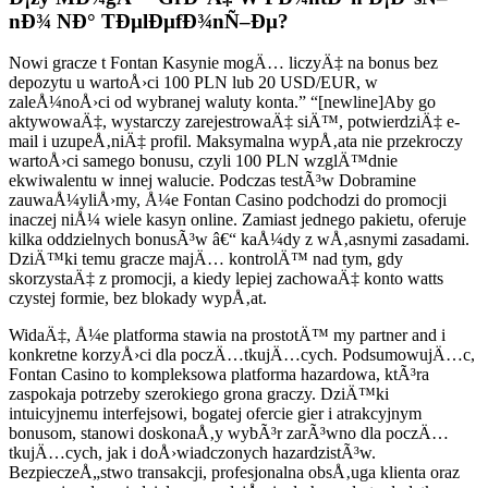
nÐ¾ NÐ° TÐµlÐµfÐ¾nÑ–Ðµ?
Nowi gracze t Fontan Kasynie mogÄ… liczyÄ‡ na bonus bez
depozytu u wartoÅ›ci 100 PLN lub 20 USD/EUR, w
zaleÅ¼noÅ›ci od wybranej waluty konta.” “[newline]Aby go
aktywowaÄ‡, wystarczy zarejestrowaÄ‡ siÄ™, potwierdziÄ‡ e-
mail i uzupeÅ‚niÄ‡ profil. Maksymalna wypÅ‚ata nie przekroczy
wartoÅ›ci samego bonusu, czyli 100 PLN wzglÄ™dnie
ekwiwalentu w innej walucie. Podczas testÃ³w Dobramine
zauwaÅ¼yliÅ›my, Å¼e Fontan Casino podchodzi do promocji
inaczej niÅ¼ wiele kasyn online. Zamiast jednego pakietu, oferuje
kilka oddzielnych bonusÃ³w â€“ kaÅ¼dy z wÅ‚asnymi zasadami.
DziÄ™ki temu gracze majÄ… kontrolÄ™ nad tym, gdy
skorzystaÄ‡ z promocji, a kiedy lepiej zachowaÄ‡ konto watts
czystej formie, bez blokady wypÅ‚at.
WidaÄ‡, Å¼e platforma stawia na prostotÄ™ my partner and i
konkretne korzyÅ›ci dla poczÄ…tkujÄ…cych. PodsumowujÄ…c,
Fontan Casino to kompleksowa platforma hazardowa, ktÃ³ra
zaspokaja potrzeby szerokiego grona graczy. DziÄ™ki
intuicyjnemu interfejsowi, bogatej ofercie gier i atrakcyjnym
bonusom, stanowi doskonaÅ‚y wybÃ³r zarÃ³wno dla poczÄ…
tkujÄ…cych, jak i doÅ›wiadczonych hazardzistÃ³w.
BezpieczeÅ„stwo transakcji, profesjonalna obsÅ‚uga klienta oraz