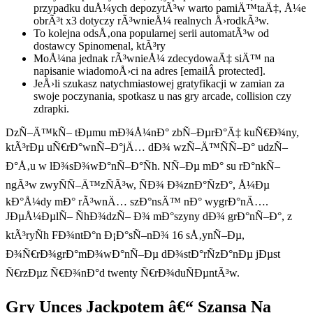
przypadku duÅ¼ych depozytÃ³w warto pamiÄ™taÄ‡, Å¼e
obrÃ³t x3 dotyczy rÃ³wnieÅ¼ realnych Å›rodkÃ³w.
To kolejna odsÅ‚ona popularnej serii automatÃ³w od
dostawcy Spinomenal, ktÃ³ry
MoÅ¼na jednak rÃ³wnieÅ¼ zdecydowaÄ‡ siÄ™ na
napisanie wiadomoÅ›ci na adres [emailÂ protected].
JeÅ›li szukasz natychmiastowej gratyfikacji w zamian za
swoje poczynania, spotkasz u nas gry arcade, collision czy
zdrapki.
DzÑ–Ä™kÑ– tÐµmu mÐ¾Å¼nÐ° zbÑ–ÐµrÐ°Ä‡ kuÑ€Ð¾ny,
ktÃ³rÐµ uÑ€rÐ°wnÑ–Ð°jÄ… dÐ¾ wzÑ–Ä™ÑÑ–Ð° udzÑ–
Ð°Å‚u w lÐ¾sÐ¾wÐ°nÑ–Ð°Ñh. NÑ–Ðµ mÐ° su rÐ°nkÑ–
ngÃ³w zwyÑÑ–Ä™zÑÃ³w, ÑÐ¾ Ð¾znÐ°ÑzÐ°, Å¼Ðµ
kÐ°Å¼dy mÐ° rÃ³wnÄ… szÐ°nsÄ™ nÐ° wygrÐ°nÄ….
JÐµÅ¼ÐµlÑ– ÑhÐ¾dzÑ– Ð¾ mÐ°szyny dÐ¾ grÐ°nÑ–Ð°, z
ktÃ³ryÑh FÐ¾ntÐ°n Ð¡Ð°sÑ–nÐ¾ 16 sÅ‚ynÑ–Ðµ,
Ð¾Ñ€rÐ¾grÐ°mÐ¾wÐ°nÑ–Ðµ dÐ¾stÐ°rÑzÐ°nÐµ jÐµst
Ñ€rzÐµz Ñ€Ð¾nÐ°d twenty Ñ€rÐ¾duÑÐµntÃ³w.
Gry Unces Jackpotem â€“ Szansa Na