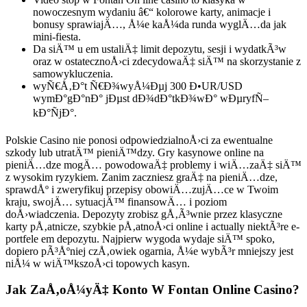
nowoczesnym wydaniu â€“ kolorowe karty, animacje i
bonusy sprawiajÄ…, Å¼e kaÅ¼da runda wyglÄ…da jak
mini-fiesta.
Da siÄ™ u em ustaliÄ‡ limit depozytu, sesji i wydatkÃ³w
oraz w ostatecznoÅ›ci zdecydowaÄ‡ siÄ™ na skorzystanie z
samowykluczenia.
wyÑ€Å‚Ð°t Ñ€Ð¾wyÅ¼Ðµj 300 Ð•UR/USD
wymÐ°gÐ°nÐ° jÐµst dÐ¾dÐ°tkÐ¾wÐ° wÐµryfÑ–
kÐ°ÑjÐ°.
Polskie Casino nie ponosi odpowiedzialnoÅ›ci za ewentualne
szkody lub utratÄ™ pieniÄ™dzy. Gry kasynowe online na
pieniÄ…dze mogÄ… powodowaÄ‡ problemy i wiÄ…zaÄ‡ siÄ™
z wysokim ryzykiem. Zanim zaczniesz graÄ‡ na pieniÄ…dze,
sprawdÅº i zweryfikuj przepisy obowiÄ…zujÄ…ce w Twoim
kraju, swojÄ… sytuacjÄ™ finansowÄ… i poziom
doÅ›wiadczenia. Depozyty zrobisz gÅ‚Ã³wnie przez klasyczne
karty pÅ‚atnicze, szybkie pÅ‚atnoÅ›ci online i actually niektÃ³re e-
portfele em depozytu. Najpierw wygoda wydaje siÄ™ spoko,
dopiero pÃ³Åºniej czÅ‚owiek ogarnia, Å¼e wybÃ³r mniejszy jest
niÅ¼ w wiÄ™kszoÅ›ci topowych kasyn.
Jak ZaÅ‚oÅ¼yÄ‡ Konto W Fontan Online Casino?