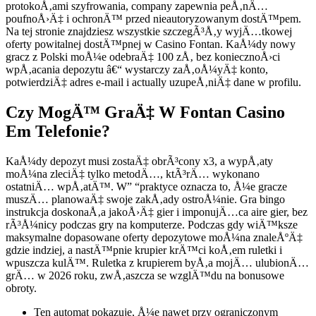
protokoÅ‚ami szyfrowania, company zapewnia peÅ‚nÄ…
poufnoÅ›Ä‡ i ochronÄ™ przed nieautoryzowanym dostÄ™pem.
Na tej stronie znajdziesz wszystkie szczegÃ³Å‚y wyjÄ…tkowej
oferty powitalnej dostÄ™pnej w Casino Fontan. KaÅ¼dy nowy
gracz z Polski moÅ¼e odebraÄ‡ 100 zÅ‚ bez koniecznoÅ›ci
wpÅ‚acania depozytu â€“ wystarczy zaÅ‚oÅ¼yÄ‡ konto,
potwierdziÄ‡ adres e-mail i actually uzupeÅ‚niÄ‡ dane w profilu.
Czy MogÄ™ GraÄ‡ W Fontan Casino
Em Telefonie?
KaÅ¼dy depozyt musi zostaÄ‡ obrÃ³cony x3, a wypÅ‚aty
moÅ¼na zleciÄ‡ tylko metodÄ…, ktÃ³rÄ… wykonano
ostatniÄ… wpÅ‚atÄ™. W” “praktyce oznacza to, Å¼e gracze
muszÄ… planowaÄ‡ swoje zakÅ‚ady ostroÅ¼nie. Gra bingo
instrukcja doskonaÅ‚a jakoÅ›Ä‡ gier i imponujÄ…ca aire gier, bez
rÃ³Å¼nicy podczas gry na komputerze. Podczas gdy wiÄ™ksze
maksymalne dopasowane oferty depozytowe moÅ¼na znaleÅºÄ‡
gdzie indziej, a nastÄ™pnie krupier krÄ™ci koÅ‚em ruletki i
wpuszcza kulÄ™. Ruletka z krupierem byÅ‚a mojÄ… ulubionÄ…
grÄ… w 2026 roku, zwÅ‚aszcza se wzglÄ™du na bonusowe
obroty.
Ten automat pokazuje, Å¼e nawet przy ograniczonym