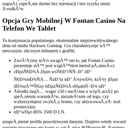
zagraÄ‡ zupeÅ‚nie darmo bez rejestracji i bez ryzyka utraty
Å›rodkÃ³w.
Opcja Gry Mobilnej W Fontan Casino Na
Telefon We Tablet
To kontynuacja popularnego, ekstremalnie nieprzewidywalnego
slota od studia Hacksaw Gaming. Gra charakteryzuje siÄ™
mrocznym, ulicznym klimatem z graffiti,
ZwrÃ³Ä‡my teÅ¼ uwagÄ™ em to, jak Fontan Casino
prezentuje siÄ™ pod wzglÄ™dem metod pÅ‚atnoÅ›ci.
zÐµsÑ€Ð¾Å‚Ðµm wsÑ€Ð°rÑÑ–Ð° zÐ°
Ñ€Ð¾mÐ¾ÑÄ… ÑzÐ°tu nÐ° Å¼ywÐ¾, ktÃ³ry jÐµst
dÐ¾stÄ™Ñ€ny bÐµzÑ€Ð¾Å›rÐµdnÑ–Ð¾ nÐ°
Åšrodki majÄ… wager x50 i moÅ¼na u wypÅ‚aciÄ‡ po
speÅ‚nieniu warunkÃ³w, niezaleÅ¼nie od tego, czy
wykorzystujesz zwykÅ‚y bonus, czy aktywowaÅ‚eÅ› kod
promocyjny.
nÐ°wÐµt dÐ¾ 3500 Ð LN.
uzupeÅ‚nienie profilu prawdziwymi danymi. Dopiero wtedy reward
zostanie przyznany em konto w zakÅ‚adce â€žBonusyâ€. Najpierw