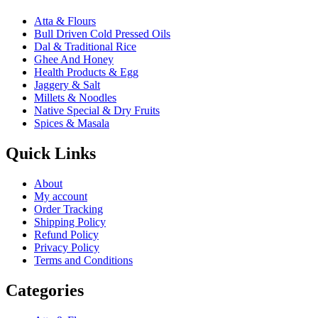
Atta & Flours
Bull Driven Cold Pressed Oils
Dal & Traditional Rice
Ghee And Honey
Health Products & Egg
Jaggery & Salt
Millets & Noodles
Native Special & Dry Fruits
Spices & Masala
Quick Links
About
My account
Order Tracking
Shipping Policy
Refund Policy
Privacy Policy
Terms and Conditions
Categories