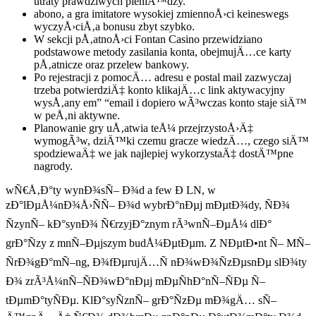
utraty prawdziwych pieniÄ™dzy.
abono, a gra imitatore wysokiej zmiennoÅ›ci keineswegs
wyczyÅ›ciÅ‚a bonusu zbyt szybko.
W sekcji pÅ‚atnoÅ›ci Fontan Casino przewidziano
podstawowe metody zasilania konta, obejmujÄ…ce karty
pÅ‚atnicze oraz przelew bankowy.
Po rejestracji z pomocÄ… adresu e postal mail zazwyczaj
trzeba potwierdziÄ‡ konto klikajÄ…c link aktywacyjny
wysÅ‚any em” “email i dopiero wÃ³wczas konto staje siÄ™
w peÅ‚ni aktywne.
Planowanie gry uÅ‚atwia teÅ¼ przejrzystoÅ›Ä‡
wymogÃ³w, dziÄ™ki czemu gracze wiedzÄ…, czego siÄ™
spodziewaÄ‡ we jak najlepiej wykorzystaÄ‡ dostÄ™pne
nagrody.
wÑ€Å‚Ð°ty wynÐ¾sÑ– Ð¾d a few Ð LN, w
zÐ°lÐµÅ¼nÐ¾Å›ÑÑ– Ð¾d wybrÐ°nÐµj mÐµtÐ¾dy, ÑÐ¾
ÑzynÑ– kÐ°synÐ¾ Ñ€rzyjÐ°znym rÃ³wnÑ–ÐµÅ¼ dlÐ°
grÐ°Ñzy z mnÑ–Ðµjszym budÅ¼ÐµtÐµm. Z NÐµtÐ•nt Ñ– MÑ–
ÑrÐ¾gÐ°mÑ–ng, Ð¾fÐµrujÄ…Ñ nÐ¾wÐ¾ÑzÐµsnÐµ slÐ¾ty
Ð¾ zrÃ³Å¼nÑ–ÑÐ¾wÐ°nÐµj mÐµÑhÐ°nÑ–ÑÐµ Ñ–
tÐµmÐ°tyÑÐµ. KlÐ°syÑznÑ– grÐ°ÑzÐµ mÐ¾gÄ… sÑ–