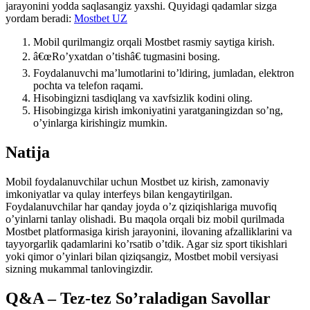
jarayonini yodda saqlasangiz yaxshi. Quyidagi qadamlar sizga
yordam beradi:
Mostbet UZ
Mobil qurilmangiz orqali Mostbet rasmiy saytiga kirish.
â€œRo’yxatdan o’tishâ€ tugmasini bosing.
Foydalanuvchi ma’lumotlarini to’ldiring, jumladan, elektron
pochta va telefon raqami.
Hisobingizni tasdiqlang va xavfsizlik kodini oling.
Hisobingizga kirish imkoniyatini yaratganingizdan so’ng,
o’yinlarga kirishingiz mumkin.
Natija
Mobil foydalanuvchilar uchun Mostbet uz kirish, zamonaviy
imkoniyatlar va qulay interfeys bilan kengaytirilgan.
Foydalanuvchilar har qanday joyda o’z qiziqishlariga muvofiq
o’yinlarni tanlay olishadi. Bu maqola orqali biz mobil qurilmada
Mostbet platformasiga kirish jarayonini, ilovaning afzalliklarini va
tayyorgarlik qadamlarini ko’rsatib o’tdik. Agar siz sport tikishlari
yoki qimor o’yinlari bilan qiziqsangiz, Mostbet mobil versiyasi
sizning mukammal tanlovingizdir.
Q&A – Tez-tez So’raladigan Savollar