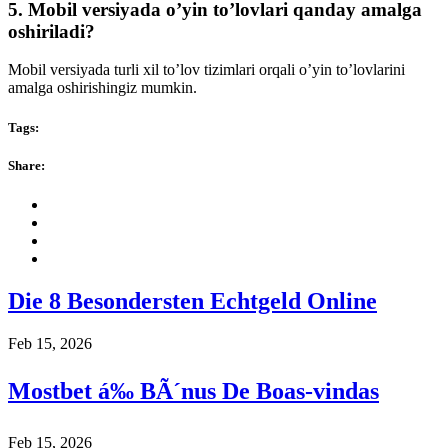
5. Mobil versiyada o’yin to’lovlari qanday amalga
oshiriladi?
Mobil versiyada turli xil to’lov tizimlari orqali o’yin to’lovlarini
amalga oshirishingiz mumkin.
Tags:
Share:
Die 8 Besondersten Echtgeld Online
Feb 15, 2026
Mostbet á‰ BÃ´nus De Boas-vindas
Feb 15, 2026