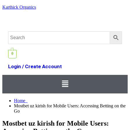
Karthick Organics
0
Login / Create Account
Home
Mostbet uz kirish for Mobile Users: Accessing Betting on the
Go
Mostbet uz kirish for Mobile Users: