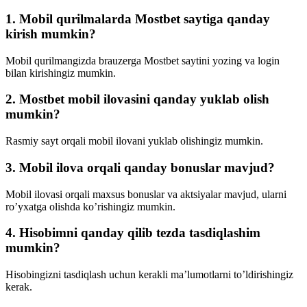
1. Mobil qurilmalarda Mostbet saytiga qanday
kirish mumkin?
Mobil qurilmangizda brauzerga Mostbet saytini yozing va login
bilan kirishingiz mumkin.
2. Mostbet mobil ilovasini qanday yuklab olish
mumkin?
Rasmiy sayt orqali mobil ilovani yuklab olishingiz mumkin.
3. Mobil ilova orqali qanday bonuslar mavjud?
Mobil ilovasi orqali maxsus bonuslar va aktsiyalar mavjud, ularni
ro’yxatga olishda ko’rishingiz mumkin.
4. Hisobimni qanday qilib tezda tasdiqlashim
mumkin?
Hisobingizni tasdiqlash uchun kerakli ma’lumotlarni to’ldirishingiz
kerak.