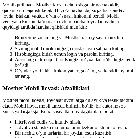
Mobil qurilmada Mostbet kirish uchun sizga bir necha oddiy
qadamlarni bajarish kerak. Bu, o’z navbatida, sizga har qanday
joyda, istalgan vaqtda o’yin o’ynash imkonini beradi. Mobil
versiyada kirishni ta’minlash uchun barcha foydalanuvchilar
quyidagi tartibda harakat qilishlari mumkin:
Brauzeringizni oching va Mostbet rasmiy sayt manzilini
kiriting.
Sizning mobil qurilmangizga moslashgan sahnani kuting.
Hisobingizga kirish uchun login va parolni kiriting.
Accountga kirmoqchi bo’lsangiz, ro’yxatdan o’tishingiz kerak
bo’ladi.
O’yinlar yoki tikish imkoniyatlariga o’ting va kerakli joylarni
tanlang.
Mostbet Mobil Ilovasi: Afzalliklari
Mostbet mobil ilovasi, foydalanuvchilarga qulaylik va tezlik taqdim
etadi. Mobil ilova, mobil tarixda birinchi bo’lib, bir qator noyob
xususiyatlarga ega. Bu xususiyatlar quyidagilardan iborat:
Interfeysni oddiy va intuitiv qilish.
Jadval va statistika ma’lumotlarini tezkor olish imkoniyati.
Bir nechta o’yin turlarini bir joydan oson kuzatish.