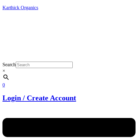
Karthick Organics
Search
×
0
Login / Create Account
Menu