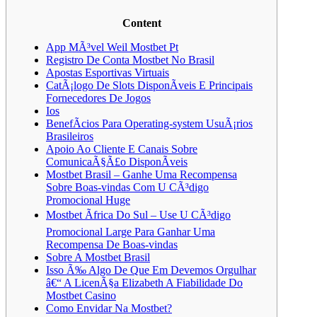
Content
App MÃ³vel Weil Mostbet Pt
Registro De Conta Mostbet No Brasil
Apostas Esportivas Virtuais
CatÃ¡logo De Slots DisponÃ­veis E Principais
Fornecedores De Jogos
Ios
BenefÃ­cios Para Operating-system UsuÃ¡rios
Brasileiros
Apoio Ao Cliente E Canais Sobre
ComunicaÃ§Ã£o DisponÃ­veis
Mostbet Brasil – Ganhe Uma Recompensa
Sobre Boas-vindas Com U CÃ³digo
Promocional Huge
Mostbet Ãfrica Do Sul – Use U CÃ³digo
Promocional Large Para Ganhar Uma
Recompensa De Boas-vindas
Sobre A Mostbet Brasil
Isso Ã‰ Algo De Que Em Devemos Orgulhar
â€“ A LicenÃ§a Elizabeth A Fiabilidade Do
Mostbet Casino
Como Envidar Na Mostbet?