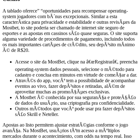
A tablado oferece” “oportunidades para recompensar operating-
system jogadores com bÃ´nus excepcionais. Similar a esta
caracterÃ­stica para privacidade e estabilidade e outras revisÃµes da
Mostbet, to site poderia ser chamado de internet site seguro de
esportes e as apostas em cassinos sÃ£o quase seguras. O site suporta
alguma variedade de procedimentos de pagamento, incluindo todos
os mais importantes cartÃµes de crÃ©dito, seu depÃ³sito mÃ­nimo
Ã© de R$20.
Acesse o site da MostBet, clique na â€œRegistrarâ€, preencha
operating-system dados pessoais, selecione o mÃ©todo para
cadastro e conclua em minutos em virtude de comeÃ§ar a dar.
AtravÃ©s do app, vocÃª tem a possibilidade de acompanhar
eventos ao vivo, fazer depÃ³sitos e retiradas, alÃ©m de
aproveitar muchas as promoÃ§Ãµes exclusivas.
A Mostbet Ã© conhecida por sua seguranÃ§a e proteÃ§Ã£o
de dados do usuÃ¡rio, usa criptografia pra confidencialidade.
Outros mÃ©todos que vocÃª pode usar pra fazer depÃ³sitos
sÃ£o Skrill e Neteller.
Apostas ao listo permitem ajustar estratÃ©gias conforme o jogo
avanÃ§a. Na MostBet, usuÃ¡rios tÃªm acesso a mÃºltiplos
mercados durante o acontecimiento, com odds na tempo real. Isso