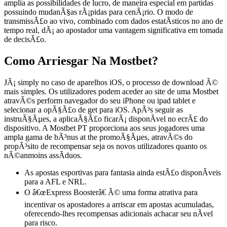
amplia as possibilidades de lucro, de maneira especial em partidas
possuindo mudanÃ§as rÃ¡pidas para cenÃ¡rio. O modo de
transmissÃ£o ao vivo, combinado com dados estatÃ­sticos no ano de
tempo real, dÃ¡ ao apostador uma vantagem significativa em tomada
de decisÃ£o.
Como Arriesgar Na Mostbet?
JÃ¡ simply no caso de aparelhos iOS, o processo de download Ã©
mais simples. Os utilizadores podem aceder ao site de uma Mostbet
atravÃ©s perform navegador do seu iPhone ou ipad tablet e
selecionar a opÃ§Ã£o de get para iOS. ApÃ³s seguir as
instruÃ§Ãµes, a aplicaÃ§Ã£o ficarÃ¡ disponÃ­vel no ecrÃ£ do
dispositivo. A Mostbet PT proporciona aos seus jogadores uma
ampla gama de bÃ³nus at the promoÃ§Ãµes, atravÃ©s do
propÃ³sito de recompensar seja os novos utilizadores quanto os
nÃ©anmoins assÃ­duos.
As apostas esportivas para fantasia ainda estÃ£o disponÃ­veis
para a AFL e NRL.
O â€œExpress Boosterâ€ Ã© uma forma atrativa para
incentivar os apostadores a arriscar em apostas acumuladas,
oferecendo-lhes recompensas adicionais achacar seu nÃ­vel
para risco.