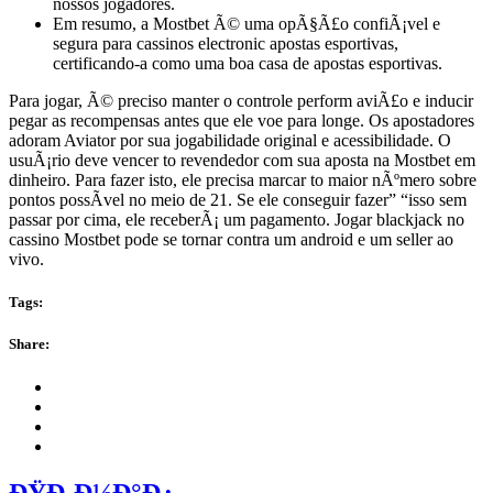
nossos jogadores.
Em resumo, a Mostbet Ã© uma opÃ§Ã£o confiÃ¡vel e
segura para cassinos electronic apostas esportivas,
certificando-a como uma boa casa de apostas esportivas.
Para jogar, Ã© preciso manter o controle perform aviÃ£o e inducir
pegar as recompensas antes que ele voe para longe. Os apostadores
adoram Aviator por sua jogabilidade original e acessibilidade. O
usuÃ¡rio deve vencer to revendedor com sua aposta na Mostbet em
dinheiro. Para fazer isto, ele precisa marcar to maior nÃºmero sobre
pontos possÃ­vel no meio de 21. Se ele conseguir fazer” “isso sem
passar por cima, ele receberÃ¡ um pagamento. Jogar blackjack no
cassino Mostbet pode se tornar contra um android e um seller ao
vivo.
Tags:
Share:
ÐŸÐ¸Ð½Ð°Ð¿