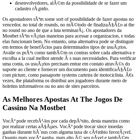
desenvolvedores, alÃ©m da possibilidade de se fazer um
cadastro rÃ¡pido.
Os apostadores tÃªm some sort of possibilidade de fazer apostas no
vencedor, no total de rounds, no mÃ©todo de finalizaÃ§Ã£o at the
no round no ano de que a luta terminarÃ¡. Os apostadores da
Mostbet tÃªm vÃ¡rias maneiras para acessar a organizacion, e todas
elas funcionam bem. No entanto, uma alternativa pode se distinguir
em termos de benefÃ­cios para determinados tipos de usuÃ¡rios.
Avalie os prÃ³s como tambÃ©m os contras sobre cada alternativa e
escolha a la cual melhor atende Ã s suas necessidades. Para verificar
uma conta, os usuÃ¡rios precisam entrar em contato atravÃ©s do
suporte ao cliente e fornecer um documento para identificaÃ§Ã£o
com picture, como passaporte systems carteira de motociclista. Ã€s
vezes, the plataforma os distribui aos jogadores durante meio de
boletins informativos ou no ano de sites parceiros.
As Melhores Apostas At The Jogos De
Cassino Na Mostbet
VocÃª pode recebÃª-los por cada depÃ³sito, desta maneira como
por realizar certas aÃ§Ãµes. VocÃª pode trocar since moedas
ganhas durante bÃ´nus com alguma taxa de cÃ¢mbio favorÃ¡vel.
Quanto mais vocÃª ganha, mais alto Ã© seu nÃ­vel e tambÃ©m