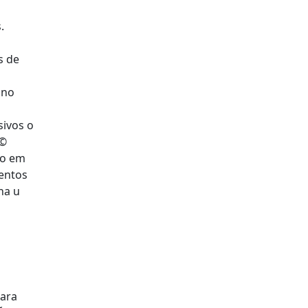
.
s de
 no
sivos o
Ã©
to em
entos
na u
para