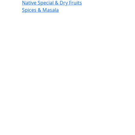
Native Special & Dry Fruits
Spices & Masala