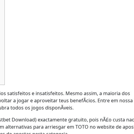
ios satisfeitos e insatisfeitos. Mesmo assim, a maioria dos
oltar a jogar e aproveitar teus benefÃ­cios. Entre em nossa
ubra todos os jogos disponÃ­veis.
stbet Download) exactamente gratuito, pois nÃ£o custa na
m alternativas para arriesgar em TOTO no website de apost
es de apostas nesta categoria.