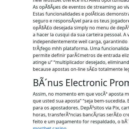
As opÃ§Ãµes de eventos de streaming ao viv
Estas funcionalidades e polÃ­ticas demon
seguro e responsÃ¡vel para os teus jogadore
opÃ§Ã£o desejada simply no menu de depÃ³si
a hacer la cusqui da sua carteira pessoal.
independentemente weil carga, garantindo 
trÃ¡fego mhh plataforma. Uma funcionalidad
permite definir parÃ¢metros de entrada eli
atinge u” “multiplicador desejado, elimina
because apostas on-line sÃ£o totalmente le
BÃ´nus Electronic Pr
Assim, no momento em que vocÃª aposta mhh
que usted sua aposta” “seja bem-sucedida
para os apostadores. DepÃ³sitos via Pix, ca
horas, transferÃªncias bancÃ¡rias serÃ£o cr
feito e um pagamento for respaldado, o bÃ´
mostbet casino
.