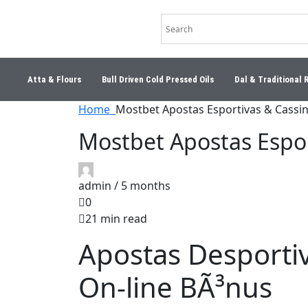
Atta & Flours
Bull Driven Cold Pressed Oils
Dal & Traditional 
Home
Mostbet Apostas Esportivas & Cassi
Mostbet Apostas Espor
admin /
5 months
0
21 min read
Apostas Desportiv
On-line BÃ³nus