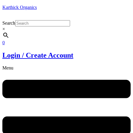
Karthick Organics
Search
×
0
Login / Create Account
Menu