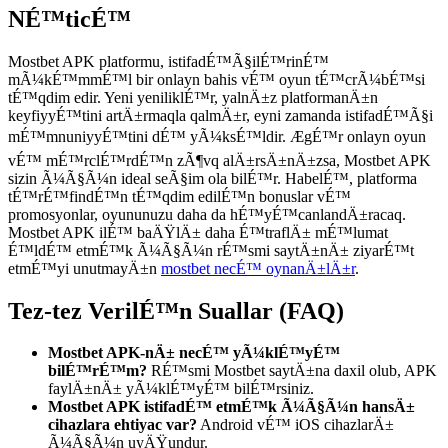
NÉ™ticÉ™
Mostbet APK platformu, istifadÉ™Ã§ilÉ™rinÉ™
mÃ¼kÉ™mmÉ™l bir onlayn bahis vÉ™ oyun tÉ™crÃ¼bÉ™si
tÉ™qdim edir. Yeni yeniliklÉ™r, yalnÄ±z platformanÄ±n
keyfiyyÉ™tini artÄ±rmaqla qalmÄ±r, eyni zamanda istifadÉ™Ã§i
mÉ™mnuniyyÉ™tini dÉ™ yÃ¼ksÉ™ldir. ÆgÉ™r onlayn oyun
vÉ™ mÉ™rclÉ™rdÉ™n zÃ¶vq alÄ±rsÄ±nÄ±zsa, Mostbet APK
sizin Ã¼Ã§Ã¼n ideal seÃ§im ola bilÉ™r. HabelÉ™, platforma
tÉ™rÉ™findÉ™n tÉ™qdim edilÉ™n bonuslar vÉ™
promosyonlar, oyununuzu daha da hÉ™yÉ™canlandÄ±racaq.
Mostbet APK ilÉ™ baÄŸlÄ± daha É™traflÄ± mÉ™lumat
É™ldÉ™ etmÉ™k Ã¼Ã§Ã¼n rÉ™smi saytÄ±nÄ± ziyarÉ™t
etmÉ™yi unutmayÄ±n
mostbet necÉ™ oynanÄ±lÄ±r
.
Tez-tez VerilÉ™n Suallar (FAQ)
Mostbet APK-nÄ± necÉ™ yÃ¼klÉ™yÉ™
bilÉ™rÉ™m?
RÉ™smi Mostbet saytÄ±na daxil olub, APK
faylÄ±nÄ± yÃ¼klÉ™yÉ™ bilÉ™rsiniz.
Mostbet APK istifadÉ™ etmÉ™k Ã¼Ã§Ã¼n hansÄ±
cihazlara ehtiyac var?
Android vÉ™ iOS cihazlarÄ±
Ã¼Ã§Ã¼n uyÄŸundur.