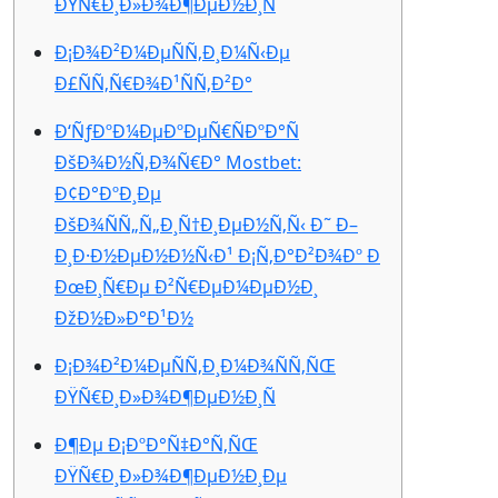
ÐŸÑ€Ð¸Ð»Ð¾Ð¶ÐµÐ½Ð¸Ñ
Ð¡Ð¾Ð²Ð¼ÐµÑÑ‚Ð¸Ð¼Ñ‹Ðµ
Ð£ÑÑ‚Ñ€Ð¾Ð¹ÑÑ‚Ð²Ð°
Ð‘ÑƒÐºÐ¼ÐµÐºÐµÑ€ÑÐºÐ°Ñ
ÐšÐ¾Ð½Ñ‚Ð¾Ñ€Ð° Mostbet:
Ð¢Ð°ÐºÐ¸Ðµ
ÐšÐ¾ÑÑ„Ñ„Ð¸Ñ†Ð¸ÐµÐ½Ñ‚Ñ‹ Ð˜ Ð–
Ð¸Ð·Ð½ÐµÐ½Ð½Ñ‹Ð¹ Ð¡Ñ‚Ð°Ð²Ð¾Ðº Ð
ÐœÐ¸Ñ€Ðµ Ð²Ñ€ÐµÐ¼ÐµÐ½Ð¸
ÐžÐ½Ð»Ð°Ð¹Ð½
Ð¡Ð¾Ð²Ð¼ÐµÑÑ‚Ð¸Ð¼Ð¾ÑÑ‚ÑŒ
ÐŸÑ€Ð¸Ð»Ð¾Ð¶ÐµÐ½Ð¸Ñ
Ð¶Ðµ Ð¡ÐºÐ°Ñ‡Ð°Ñ‚ÑŒ
ÐŸÑ€Ð¸Ð»Ð¾Ð¶ÐµÐ½Ð¸Ðµ