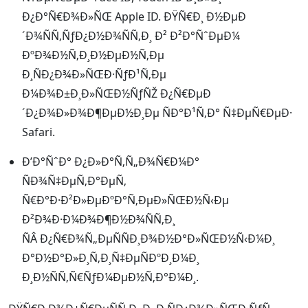
Ð¿Ð°Ñ€Ð¾Ð»ÑŒ Apple ID. ÐŸÑ€Ð¸ Ð½ÐµÐ
´Ð¾ÑÑ‚ÑƒÐ¿Ð½Ð¾ÑÑ‚Ð¸ Ð² Ð²Ð°ÑˆÐµÐ¼
ÐºÐ¾Ð½Ñ‚Ð¸Ð½ÐµÐ½Ñ‚Ðµ
Ð¸ÑÐ¿Ð¾Ð»ÑŒÐ·ÑƒÐ¹Ñ‚Ðµ
Ð¼Ð¾Ð±Ð¸Ð»ÑŒÐ½ÑƒÑŽ Ð¿Ñ€ÐµÐ
´Ð¿Ð¾Ð»Ð¾Ð¶ÐµÐ½Ð¸Ðµ ÑÐ°Ð¹Ñ‚Ð° Ñ‡ÐµÑ€ÐµÐ·
Safari.
Ð’Ð°ÑˆÐ° Ð¿Ð»Ð°Ñ‚Ñ„Ð¾Ñ€Ð¼Ð°
ÑÐ¾Ñ‡ÐµÑ‚Ð°ÐµÑ‚
Ñ€Ð°Ð·Ð²Ð»ÐµÐºÐ°Ñ‚ÐµÐ»ÑŒÐ½Ñ‹Ðµ
Ð²Ð¾Ð·Ð¼Ð¾Ð¶Ð½Ð¾ÑÑ‚Ð¸
ÑÂ Ð¿Ñ€Ð¾Ñ„ÐµÑÑÐ¸Ð¾Ð½Ð°Ð»ÑŒÐ½Ñ‹Ð¼Ð¸
Ð°Ð½Ð°Ð»Ð¸Ñ‚Ð¸Ñ‡ÐµÑÐºÐ¸Ð¼Ð¸
Ð¸Ð½ÑÑ‚Ñ€ÑƒÐ¼ÐµÐ½Ñ‚Ð°Ð¼Ð¸.