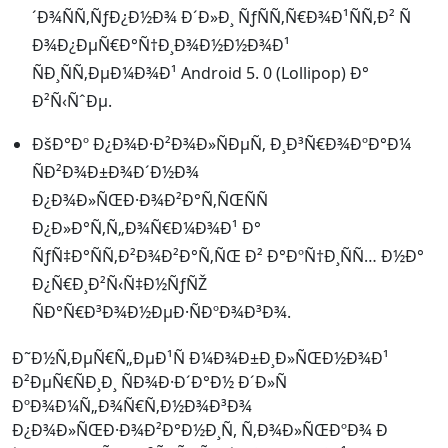
´Ð¾ÑÑ‚ÑƒÐ¿Ð½Ð¾ Ð´Ð»Ð¸ ÑƒÑÑ‚Ñ€Ð¾Ð¹ÑÑ‚Ð² Ñ
Ð¾Ð¿ÐµÑ€Ð°Ñ†Ð¸Ð¾Ð½Ð½Ð¾Ð¹
ÑÐ¸ÑÑ‚ÐµÐ¼Ð¾Ð¹ Android 5. 0 (Lollipop) Ð°
Ð²Ñ‹ÑˆÐµ.
ÐšÐ°Ðº Ð¿Ð¾Ð·Ð²Ð¾Ð»ÑÐµÑ‚ Ð¸Ð³Ñ€Ð¾ÐºÐ°Ð¼
ÑÐ²Ð¾Ð±Ð¾Ð´Ð½Ð¾
Ð¿Ð¾Ð»ÑŒÐ·Ð¾Ð²Ð°Ñ‚ÑŒÑÑ
Ð¿Ð»Ð°Ñ‚Ñ„Ð¾Ñ€Ð¼Ð¾Ð¹ Ð°
ÑƒÑ‡Ð°ÑÑ‚Ð²Ð¾Ð²Ð°Ñ‚ÑŒ Ð² Ð°ÐºÑ†Ð¸ÑÑ… Ð½Ð°
Ð¿Ñ€Ð¸Ð²Ñ‹Ñ‡Ð½ÑƒÑŽ
ÑÐ°Ñ€Ð³Ð¾Ð½ÐµÐ·ÑÐºÐ¾Ð³Ð¾.
Ð˜Ð½Ñ‚ÐµÑ€Ñ„ÐµÐ¹Ñ Ð¼Ð¾Ð±Ð¸Ð»ÑŒÐ½Ð¾Ð¹
Ð²ÐµÑ€ÑÐ¸Ð¸ ÑÐ¾Ð·Ð´Ð°Ð½ Ð´Ð»Ñ
ÐºÐ¾Ð¼Ñ„Ð¾Ñ€Ñ‚Ð½Ð¾Ð³Ð¾
Ð¿Ð¾Ð»ÑŒÐ·Ð¾Ð²Ð°Ð½Ð¸Ñ, Ñ‚Ð¾Ð»ÑŒÐºÐ¾ Ð