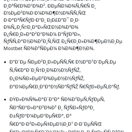
Ð¸Ð³Ñ€Ð¾ÐºÐ¾Ð². ÐÐµÑÐ¼Ð¾Ñ‚Ñ€Ñ Ð¸
Ð½ÐµÐ²Ð¾Ð·Ð¼Ð¾Ð¶Ð½Ð¾ÑÑ‚ÑŒ
Ð·Ð°Ð³Ñ€ÑƒÐ·ÐºÐ¸ Ð¡Ð£Ð”Ð¯ Ð¸Ð·
Ð¾Ñ„Ð¸Ñ†Ð¸Ð°Ð»ÑŒÐ½Ð¾Ð³Ð¾
Ð¿Ñ€Ð¸Ð»Ð°Ð²ÐºÐ¾Ð¼ Ð“ÑƒÐ³Ð»,
ÑƒÑÑ‚Ð°Ð½Ð¾Ð²Ð¸Ñ‚ÑŒ Ð¿Ñ€Ð¸Ð»Ð¾Ð¶ÐµÐ½Ð¸Ðµ
Mostbet ÑÐ¾Ð²ÑÐµÐ¼ Ð¼Ð¾Ð¶Ð½Ð¾.
Ð“Ð´Ðµ ÑÐµÐ²Ð¸Ð»ÐµÑÑ‚Ñ€ Ð½Ð°Ð¹Ð´ÐµÑ‚Ðµ
Ñ‚Ñ€Ð°Ð´Ð¸Ñ†Ð¸Ð¾Ð½Ð½ÑƒÑŽ,
Ð¿Ð¾ÑÐ»ÐµÐ²Ð¾ÐµÐ½Ð½ÑƒÑŽ,
Ð°Ð¼ÐµÑ€Ð¸ÐºÐ°Ð½ÑÐºÑƒÑŽ Ñ€ÑƒÐ»ÐµÑ‚ÐºÑƒ.
ÐŸÐ»Ð¾Ñ‰Ð°Ð´ÐºÐ° ÑÐ¾Ð²ÐµÑ‚ÑƒÐµÑ‚
ÑÐºÑÐºÐ»Ð°Ð²Ð¾Ð² Ð¸ ÑƒÑÐ»ÑƒÐ³Ð¸
Ð±ÑƒÐºÐ¼ÐµÐºÐµÑ€Ð°, Ð°
Ñ€Ð°Ð·Ð²Ð»ÐµÑ‡ÐµÐ½Ð¸Ð¹ Ð·Ð´ÐµÑÑŒ