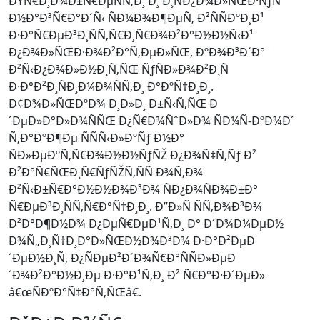
ÐŸÑ€Ð¸Ð¾Ð±Ñ€ÐµÑÑ‚Ð¸ Ð¸ Ð¸ÑÐ¿Ð¾Ð»ÑŒÐ·ÑƒÑ
Ð½Ð°Ð³Ñ€Ð°Ð´Ñ‹ ÑÐ¼Ð¾Ð¶ÐµÑ‚ Ð²ÑÑÐºÐ¸Ð¹
Ð·Ð°Ñ€ÐµÐ³Ð¸ÑÑ‚Ñ€Ð¸Ñ€Ð¾Ð²Ð°Ð½Ð½Ñ‹Ð¹
Ð¿Ð¾Ð»ÑŒÐ·Ð¾Ð²Ð°Ñ‚ÐµÐ»ÑŒ, ÐºÐ¾Ð³Ð´Ð°
Ð²Ñ‹Ð¿Ð¾Ð»Ð½Ð¸Ñ‚ÑŒ ÑƒÑÐ»Ð¾Ð²Ð¸Ñ
Ð·Ð°Ð²Ð¸ÑÐ¸Ð¼Ð¾ÑÑ‚Ð¸ Ð°ÐºÑ†Ð¸Ð¸.
Ð¢Ð¾Ð»ÑŒÐºÐ¾ Ð¸Ð»Ð¸ Ð±Ñ‹Ñ‚ÑŒ Ð
´ÐµÐ»Ð°Ð»Ð¾ÑÑŒ Ð¿Ñ€Ð¾ÑˆÐ»Ð¾ ÑÐ¼Ñ-ÐºÐ¾Ð´
Ñ‚Ð°ÐºÐ¶Ðµ ÑÑÑ‹Ð»ÐºÑƒ Ð½Ð°
ÑÐ»ÐµÐºÑ‚Ñ€Ð¾Ð½Ð½ÑƒÑŽ Ð¿Ð¾Ñ‡Ñ‚Ñƒ Ð²
Ð²Ð°Ñ€ÑŒÐ¸Ñ€ÑƒÑŽÑ‚ÑÑ Ð¾Ñ‚Ð¾
Ð²Ñ‹Ð±Ñ€Ð°Ð½Ð½Ð¾Ð³Ð¾ ÑÐ¿Ð¾ÑÐ¾Ð±Ð°
Ñ€ÐµÐ³Ð¸ÑÑ‚Ñ€Ð°Ñ†Ð¸Ð¸. Ð”Ð»Ñ ÑÑ‚Ð¾Ð³Ð¾
Ð²Ð°Ð¶Ð½Ð¾ Ð¿ÐµÑ€ÐµÐ¹Ñ‚Ð¸ Ð° Ð´Ð¾Ð¼ÐµÐ½
Ð¾Ñ„Ð¸Ñ†Ð¸Ð°Ð»ÑŒÐ½Ð¾Ð³Ð¾ Ð·Ð°Ð²ÐµÐ
´ÐµÐ½Ð¸Ñ, Ð¿ÑÐµÐ²Ð´Ð¾Ñ€Ð°ÑÑÐ»ÐµÐ
´Ð¾Ð²Ð°Ð½Ð¸Ðµ Ð·Ð°Ð¹Ñ‚Ð¸ Ð² Ñ€Ð°Ð·Ð´ÐµÐ»
â€œÑÐºÐ°Ñ‡Ð°Ñ‚ÑŒâ€.