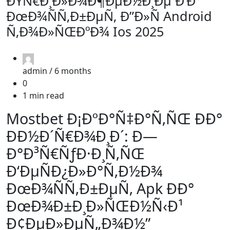
ÐŸÑ€Ð¸Ð»Ð¾Ð¶ÐµÐ½Ð¸Ðµ Ð‘Ðº
ÐœÐ¾ÑÑ‚Ð±ÐµÑ‚ Ð”Ð»Ñ Android
Ñ‚Ð¾Ð»ÑŒÐºÐ¾ Ios 2025
admin /
6 months
0
1 min read
Mostbet Ð¡ÐºÐ°Ñ‡Ð°Ñ‚ÑŒ ÐÐ°
ÐÐ½Ð´Ñ€Ð¾Ð¸Ð´: Ð—
Ð°Ð³Ñ€ÑƒÐ·Ð¸Ñ‚ÑŒ
Ð‘ÐµÑÐ¿Ð»Ð°Ñ‚Ð½Ð¾
ÐœÐ¾ÑÑ‚Ð±ÐµÑ‚ Apk ÐÐ°
ÐœÐ¾Ð±Ð¸Ð»ÑŒÐ½Ñ‹Ð¹
Ð¢ÐµÐ»ÐµÑ„Ð¾Ð½”