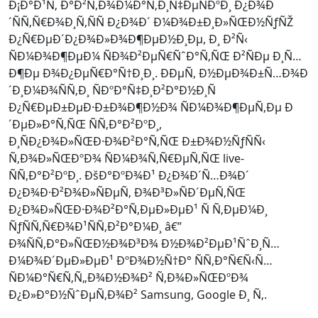
Ð¡Ð°Ð¹Ñ‚ Ð°Ð²Ñ‚Ð¾Ð¼Ð°Ñ‚Ð¸Ñ‡ÐµÑÐºÐ¸ Ð¿Ð¾Ð
´ÑÑ‚Ñ€Ð¾Ð¸Ñ‚ÑÑ Ð¿Ð¾Ð´ Ð¼Ð¾Ð±Ð¸Ð»ÑŒÐ½ÑƒÑŽ
Ð¿Ñ€ÐµÐ´Ð¿Ð¾Ð»Ð¾Ð¶ÐµÐ½Ð¸Ðµ, Ð¸ Ð²Ñ‹
ÑÐ¼Ð¾Ð¶ÐµÐ¼ ÑÐ¾Ð²ÐµÑ€ÑˆÐ°Ñ‚ÑŒ Ð²ÑÐµ Ð¸Ñ…
Ð¶Ðµ Ð¾Ð¿ÐµÑ€Ð°Ñ†Ð¸Ð¸. ÐÐµÑ‚ Ð½ÐµÐ¾Ð±Ñ…Ð¾Ð
´Ð¸Ð¼Ð¾ÑÑ‚Ð¸ ÑÐºÐ°Ñ‡Ð¸Ð²Ð°Ð½Ð¸Ñ
Ð¿Ñ€ÐµÐ±ÐµÐ·Ð±Ð¾Ð¶Ð½Ð¾ ÑÐ¼Ð¾Ð¶ÐµÑ‚Ðµ Ð
´ÐµÐ»Ð°Ñ‚ÑŒ ÑÑ‚Ð°Ð²ÐºÐ¸,
Ð¸ÑÐ¿Ð¾Ð»ÑŒÐ·Ð¾Ð²Ð°Ñ‚ÑŒ Ð±Ð¾Ð½ÑƒÑÑ‹
Ñ‚Ð¾Ð»ÑŒÐºÐ¾ ÑÐ¼Ð¾Ñ‚Ñ€ÐµÑ‚ÑŒ live-
ÑÑ‚Ð°Ð²ÐºÐ¸. ÐšÐ°ÐºÐ¾Ð¹ Ð¿Ð¾Ð´Ñ…Ð¾Ð´
Ð¿Ð¾Ð·Ð²Ð¾Ð»ÑÐµÑ‚ Ð¾Ð³Ð»ÑÐ´ÐµÑ‚ÑŒ
Ð¿Ð¾Ð»ÑŒÐ·Ð¾Ð²Ð°Ñ‚ÐµÐ»ÐµÐ¹ Ñ Ñ‚ÐµÐ¼Ð¸
ÑƒÑÑ‚Ñ€Ð¾Ð¹ÑÑ‚Ð²Ð°Ð¼Ð¸ â€”
Ð¾ÑÑ‚Ð°Ð»ÑŒÐ½Ð¾Ð³Ð¾ Ð½Ð¾Ð²ÐµÐ¹ÑˆÐ¸Ñ…
Ð¼Ð¾Ð´ÐµÐ»ÐµÐ¹ ÐºÐ¾Ð½Ñ†Ð° ÑÑ‚Ð°Ñ€Ñ‹Ñ…
ÑÐ¼Ð°Ñ€Ñ‚Ñ„Ð¾Ð½Ð¾Ð² Ñ‚Ð¾Ð»ÑŒÐºÐ¾
Ð¿Ð»Ð°Ð½ÑˆÐµÑ‚Ð¾Ð² Samsung, Google Ð¸ Ñ‚.