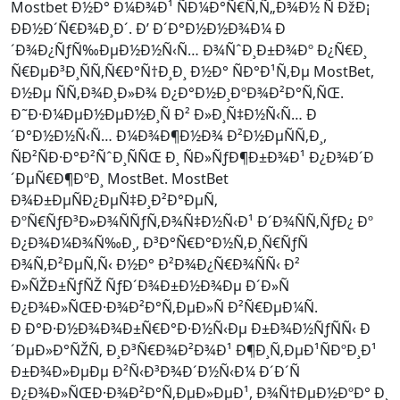
Mostbet Ð½Ð° Ð¼Ð¾Ð¹ ÑÐ¼Ð°Ñ€Ñ‚Ñ„Ð¾Ð½ Ñ ÐžÐ¡
ÐÐ½Ð´Ñ€Ð¾Ð¸Ð´. Ð’ Ð´Ð°Ð½Ð½Ð¾Ð¼ Ð
´Ð¾Ð¿ÑƒÑ‰ÐµÐ½Ð½Ñ‹Ñ… Ð¾ÑˆÐ¸Ð±Ð¾Ðº Ð¿Ñ€Ð¸
Ñ€ÐµÐ³Ð¸ÑÑ‚Ñ€Ð°Ñ†Ð¸Ð¸ Ð½Ð° ÑÐ°Ð¹Ñ‚Ðµ MostBet,
Ð½Ðµ ÑÑ‚Ð¾Ð¸Ð»Ð¾ Ð¿Ð°Ð½Ð¸ÐºÐ¾Ð²Ð°Ñ‚ÑŒ.
Ð˜Ð·Ð¼ÐµÐ½ÐµÐ½Ð¸Ñ Ð² Ð»Ð¸Ñ‡Ð½Ñ‹Ñ… Ð
´Ð°Ð½Ð½Ñ‹Ñ… Ð¼Ð¾Ð¶Ð½Ð¾ Ð²Ð½ÐµÑÑ‚Ð¸,
ÑÐ²ÑÐ·Ð°Ð²ÑˆÐ¸ÑÑŒ Ð¸ ÑÐ»ÑƒÐ¶Ð±Ð¾Ð¹ Ð¿Ð¾Ð´Ð
´ÐµÑ€Ð¶ÐºÐ¸ MostBet. MostBet
Ð¾Ð±ÐµÑÐ¿ÐµÑ‡Ð¸Ð²Ð°ÐµÑ‚
ÐºÑ€ÑƒÐ³Ð»Ð¾ÑÑƒÑ‚Ð¾Ñ‡Ð½Ñ‹Ð¹ Ð´Ð¾ÑÑ‚ÑƒÐ¿ Ðº
Ð¿Ð¾Ð¼Ð¾Ñ‰Ð¸, Ð³Ð°Ñ€Ð°Ð½Ñ‚Ð¸Ñ€ÑƒÑ
Ð¾Ñ‚Ð²ÐµÑ‚Ñ‹ Ð½Ð° Ð²Ð¾Ð¿Ñ€Ð¾ÑÑ‹ Ð²
Ð»ÑŽÐ±ÑƒÑŽ ÑƒÐ´Ð¾Ð±Ð½Ð¾Ðµ Ð´Ð»Ñ
Ð¿Ð¾Ð»ÑŒÐ·Ð¾Ð²Ð°Ñ‚ÐµÐ»Ñ Ð²Ñ€ÐµÐ¼Ñ.
Ð Ð°Ð·Ð½Ð¾Ð¾Ð±Ñ€Ð°Ð·Ð½Ñ‹Ðµ Ð±Ð¾Ð½ÑƒÑÑ‹ Ð
´ÐµÐ»Ð°ÑŽÑ‚ Ð¸Ð³Ñ€Ð¾Ð²Ð¾Ð¹ Ð¶Ð¸Ñ‚ÐµÐ¹ÑÐºÐ¸Ð¹
Ð±Ð¾Ð»ÐµÐµ Ð²Ñ‹Ð³Ð¾Ð´Ð½Ñ‹Ð¼ Ð´Ð´Ñ
Ð¿Ð¾Ð»ÑŒÐ·Ð¾Ð²Ð°Ñ‚ÐµÐ»ÐµÐ¹, Ð¾Ñ†ÐµÐ½ÐºÐ° Ð¸