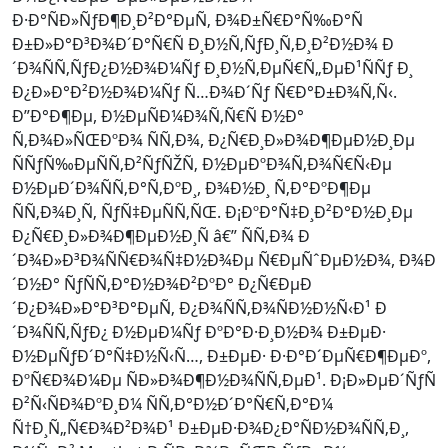
Ð·Ð°ÑÐ»ÑƒÐ¶Ð¸Ð²Ð°ÐµÑ‚ Ð¾Ð±Ñ€Ð°Ñ‰Ð°Ñ
Ð±Ð»Ð°Ð³Ð¾Ð´Ð°Ñ€Ñ Ð¸Ð½Ñ‚ÑƒÐ¸Ñ‚Ð¸Ð²Ð½Ð¾ Ð
´Ð¾ÑÑ‚ÑƒÐ¿Ð½Ð¾Ð¼Ñƒ Ð¸Ð½Ñ‚ÐµÑ€Ñ„ÐµÐ¹ÑÑƒ Ð¸
Ð¿Ð»Ð°Ð²Ð½Ð¾Ð¼Ñƒ Ñ…Ð¾Ð´Ñƒ Ñ€Ð°Ð±Ð¾Ñ‚Ñ‹.
Ð”Ð°Ð¶Ðµ, Ð½ÐµÑÐ¼Ð¾Ñ‚Ñ€Ñ Ð½Ð°
Ñ‚Ð¾Ð»ÑŒÐºÐ¾ ÑÑ‚Ð¾, Ð¿Ñ€Ð¸Ð»Ð¾Ð¶ÐµÐ½Ð¸Ðµ
ÑÑƒÑ‰ÐµÑÑ‚Ð²ÑƒÑŽÑ‚ Ð½ÐµÐºÐ¾Ñ‚Ð¾Ñ€Ñ‹Ðµ
Ð½ÐµÐ´Ð¾ÑÑ‚Ð°Ñ‚ÐºÐ¸, Ð¾Ð½Ð¸ Ñ‚Ð°ÐºÐ¶Ðµ
ÑÑ‚Ð¾Ð¸Ñ‚ ÑƒÑ‡ÐµÑÑ‚ÑŒ. Ð¡ÐºÐ°Ñ‡Ð¸Ð²Ð°Ð½Ð¸Ðµ
Ð¿Ñ€Ð¸Ð»Ð¾Ð¶ÐµÐ½Ð¸Ñ â€” ÑÑ‚Ð¾ Ð
´Ð¾Ð»Ð³Ð¾ÑÑ€Ð¾Ñ‡Ð½Ð¾Ðµ Ñ€ÐµÑˆÐµÐ½Ð¾, Ð¾Ð
´Ð½Ð° ÑƒÑÑ‚Ð°Ð½Ð¾Ð²ÐºÐ° Ð¿Ñ€ÐµÐ
´Ð¿Ð¾Ð»Ð°Ð³Ð°ÐµÑ‚ Ð¿Ð¾ÑÑ‚Ð¾ÑÐ½Ð½Ñ‹Ð¹ Ð
´Ð¾ÑÑ‚ÑƒÐ¿ Ð½ÐµÐ¼Ñƒ ÐºÐ°Ð·Ð¸Ð½Ð¾ Ð±ÐµÐ·
Ð½ÐµÑƒÐ´Ð°Ñ‡Ð½Ñ‹Ñ…, Ð±ÐµÐ· Ð·Ð°Ð´ÐµÑ€Ð¶ÐµÐº,
ÐºÑ€Ð¾Ð¼Ðµ ÑÐ»Ð¾Ð¶Ð½Ð¾ÑÑ‚ÐµÐ¹. Ð¡Ð»ÐµÐ´ÑƒÑ
Ð²Ñ‹ÑÐ¾ÐºÐ¸Ð¼ ÑÑ‚Ð°Ð½Ð´Ð°Ñ€Ñ‚Ð°Ð¼
Ñ†Ð¸Ñ„Ñ€Ð¾Ð²Ð¾Ð¹ Ð±ÐµÐ·Ð¾Ð¿Ð°ÑÐ½Ð¾ÑÑ‚Ð¸,