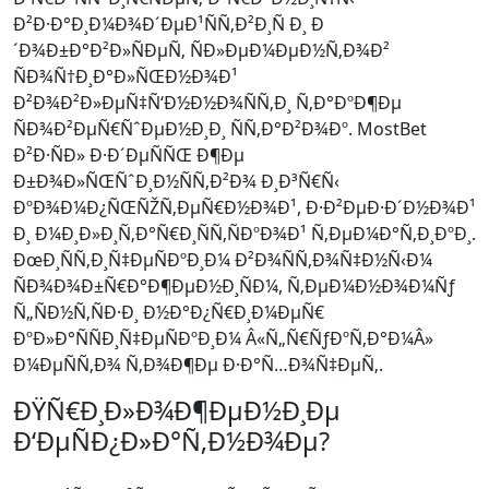
Ð²Ð·Ð°Ð¸Ð¼Ð¾Ð´ÐµÐ¹ÑÑ‚Ð²Ð¸Ñ Ð¸ Ð
´Ð¾Ð±Ð°Ð²Ð»ÑÐµÑ‚ ÑÐ»ÐµÐ¼ÐµÐ½Ñ‚Ð¾Ð²
ÑÐ¾Ñ†Ð¸Ð°Ð»ÑŒÐ½Ð¾Ð¹
Ð²Ð¾Ð²Ð»ÐµÑ‡Ñ‘Ð½Ð½Ð¾ÑÑ‚Ð¸ Ñ‚Ð°ÐºÐ¶Ðµ
ÑÐ¾Ð²ÐµÑ€ÑˆÐµÐ½Ð¸Ð¸ ÑÑ‚Ð°Ð²Ð¾Ðº. MostBet
Ð²Ð·ÑÐ» Ð·Ð´ÐµÑÑŒ Ð¶Ðµ
Ð±Ð¾Ð»ÑŒÑˆÐ¸Ð½ÑÑ‚Ð²Ð¾ Ð¸Ð³Ñ€Ñ‹
ÐºÐ¾Ð¼Ð¿ÑŒÑŽÑ‚ÐµÑ€Ð½Ð¾Ð¹, Ð·Ð²ÐµÐ·Ð´Ð½Ð¾Ð¹
Ð¸ Ð¼Ð¸Ð»Ð¸Ñ‚Ð°Ñ€Ð¸ÑÑ‚ÑÐºÐ¾Ð¹ Ñ‚ÐµÐ¼Ð°Ñ‚Ð¸ÐºÐ¸.
ÐœÐ¸ÑÑ‚Ð¸Ñ‡ÐµÑÐºÐ¸Ð¼ Ð²Ð¾ÑÑ‚Ð¾Ñ‡Ð½Ñ‹Ð¼
ÑÐ¾Ð¾Ð±Ñ€Ð°Ð¶ÐµÐ½Ð¸ÑÐ¼, Ñ‚ÐµÐ¼Ð½Ð¾Ð¼Ñƒ
Ñ„ÑÐ½Ñ‚ÑÐ·Ð¸ Ð½Ð°Ð¿Ñ€Ð¸Ð¼ÐµÑ€
ÐºÐ»Ð°ÑÑÐ¸Ñ‡ÐµÑÐºÐ¸Ð¼ Â«Ñ„Ñ€ÑƒÐºÑ‚Ð°Ð¼Â»
Ð¼ÐµÑÑ‚Ð¾ Ñ‚Ð¾Ð¶Ðµ Ð·Ð°Ñ…Ð¾Ñ‡ÐµÑ‚.
ÐŸÑ€Ð¸Ð»Ð¾Ð¶ÐµÐ½Ð¸Ðµ
Ð‘ÐµÑÐ¿Ð»Ð°Ñ‚Ð½Ð¾Ðµ?