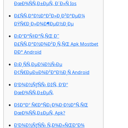
ÐœÐ¾ÑÑ‚Ð±ÐµÑ‚ Ð´Ð»Ñ Ios
Ð£ÑÑ‚Ð°Ð½Ð°Ð²Ð»Ð¸Ð²Ð°ÐµÐ¼
ÐŸÑ€Ð¸Ð»Ð¾Ð¶ÐµÐ½Ð¸Ðµ
Ð¡ÐºÐ°Ñ‡Ð°Ñ‚ÑŒ Ð˜
Ð£ÑÑ‚Ð°Ð½Ð¾Ð²Ð¸Ñ‚ÑŒ Apk Mostbet
ÐÐ° Android
Ð¡Ð¸ÑÑ‚ÐµÐ¼Ð½Ñ‹Ðµ
Ð¢Ñ€ÐµÐ±Ð¾Ð²Ð°Ð½Ð¸Ñ Android
Ð‘Ð¾Ð½ÑƒÑÑ‹ ÐžÑ‚ Ð‘Ðº
ÐœÐ¾ÑÑ‚Ð±ÐµÑ‚
ÐšÐ°Ðº Ñ€Ð°ÑÐ¿Ð¾Ð·Ð½Ð°Ñ‚ÑŒ
ÐœÐ¾ÑÑ‚Ð±ÐµÑ‚ Apk?
Ð‘Ð¾Ð½ÑƒÑÑ‹ Ñ‚Ð¾Ð»ÑŒÐºÐ¾