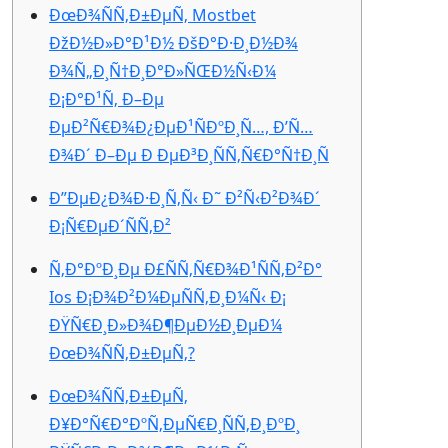
ÐœÐ¾ÑÑ‚Ð±ÐµÑ‚ Mostbet
ÐžÐ½Ð»Ð°Ð¹Ð½ ÐšÐ°Ð·Ð¸Ð½Ð¾
Ð¾Ñ„Ð¸Ñ†Ð¸Ð°Ð»ÑŒÐ½Ñ‹Ð¼
Ð¡Ð°Ð¹Ñ‚ Ð–Ðµ
ÐµÐ²Ñ€Ð¾Ð¿ÐµÐ¹ÑÐºÐ¸Ñ…, Ð’Ñ…
Ð¾Ð´ Ð–Ðµ Ð ÐµÐ³Ð¸ÑÑ‚Ñ€Ð°Ñ†Ð¸Ñ
Ð”ÐµÐ¿Ð¾Ð·Ð¸Ñ‚Ñ‹ Ð˜ Ð²Ñ‹Ð²Ð¾Ð´
Ð¡Ñ€ÐµÐ´ÑÑ‚Ð²
Ñ‚Ð°ÐºÐ¸Ðµ Ð£ÑÑ‚Ñ€Ð¾Ð¹ÑÑ‚Ð²Ð°
Ios Ð¡Ð¾Ð²Ð¼ÐµÑÑ‚Ð¸Ð¼Ñ‹ Ð¡
ÐŸÑ€Ð¸Ð»Ð¾Ð¶ÐµÐ½Ð¸ÐµÐ¼
ÐœÐ¾ÑÑ‚Ð±ÐµÑ‚?
ÐœÐ¾ÑÑ‚Ð±ÐµÑ‚
Ð¥Ð°Ñ€Ð°ÐºÑ‚ÐµÑ€Ð¸ÑÑ‚Ð¸ÐºÐ¸