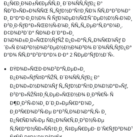
Ð¿Ñ€Ð¸Ð¾Ð±Ñ€ÐµÑÑ‚Ð¸ Ð´Ð¾ÑÑ‚ÑƒÐ¿ Ðº
ÑÐ²Ð»ÑÐ»Ð¾ÑÑŒ Ñ„ÑƒÐ½ÐºÑ†Ð¸ÑÐ¼ ÑÑ‚Ð°Ð²Ð¾Ðº
Ð¸ ÐºÐ°Ð·Ð¸Ð½Ð¾ Ñ ÑƒÐ¼ÐµÐ½ÑŒÑˆÐµÐ½Ð½Ñ‹Ð¼Ð¸
Ð²Ð¸Ð·ÑƒÐ°Ð»ÑŒÐ½Ñ‹Ð¼Ð¸ ÑÑ„Ñ„ÐµÐºÑ‚Ð°Ð¼Ð¸.
Ð¢Ð¾Ð³Ð´Ð° ÑÐ¾Ð·Ð´Ð°Ð»Ð¸
Ð¼Ð¾Ð±Ð¸Ð»ÑŒÐ½ÑƒÑŽ Ð¿Ð»Ð°Ñ‚Ñ„Ð¾Ñ€Ð¼Ñƒ Ð
´Ð»Ñ Ð¼Ð³Ð½Ð¾Ð²ÐµÐ½Ð½Ð¾Ð³Ð¾ Ð´Ð¾ÑÑ‚ÑƒÐ¿Ð°
ÐºÐ¾ ÑÑ‚Ð°Ð²ÐºÐ°Ð¼ Ð·Ð° 2 ÑÐµÐºÑƒÐ½Ð´Ñ‹.
ÐŸÐ¾Ð»ÑŒÐ·Ð¾Ð²Ð°Ñ‚ÐµÐ»Ð¸
Ð¿Ð¾Ð»ÑƒÑ‡Ð°ÑŽÑ‚ Ð´Ð¾ÑÑ‚ÑƒÐ¿ Ðº
Ð¿Ð¾Ð»Ð½Ð¾Ð¼Ñƒ Ñ„ÑƒÐ½ÐºÑ†Ð¸Ð¾Ð½Ð°Ð»Ñƒ,
Ð²ÐºÐ»ÑŽÑ‡Ð¸Ñ‚ÐµÐ»ÑŒÐ½Ð¾ Ð¸Ð³Ñ€Ñ‹ Ñ
Ð¶Ð¸Ð²Ñ‹Ð¼Ð¸ Ð´Ð¸Ð»ÐµÑ€Ð°Ð¼Ð¸,
Ð¸Ð³Ñ€Ð¾Ð²Ñ‹Ðµ Ð°Ð²Ñ‚Ð¾Ð¼Ð°Ñ‚Ñ‹ Ð¸
Ð¿Ñ€ÑÐ¼Ñ‹Ðµ ÑÐ¿Ð¾Ñ€Ñ‚Ð¸Ð²Ð½Ñ‹Ðµ
Ñ‚Ñ€Ð°Ð½ÑÐ»ÑÑ†Ð¸Ð¸ Ñ‡ÐµÑ€ÐµÐ· Ð´Ñ€ÑƒÐ³Ð¾Ð¹