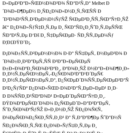
Ð»ÐµÐ³Ð°Ð»ÑŒÐ½Ð¾Ð³Ð¾ ÑÐ°Ð¹Ñ‚Ð° Melbet Ð
´Ð¾Ð»Ð¶ÐµÐ½ Ð¸ÑÐ¿Ð¾Ð»Ð½Ð¸Ñ‚ÑŒÑÑ Ð
´Ð²Ð¾Ð¹ÑÑ‚Ð²ÐµÐ½Ð½ÑƒÑŽ Ñ€ÐµÐ³Ð¸ÑÑ‚Ñ€Ð°Ñ†Ð¸ÑŽ
â€“ Ð¿Ð¾Ð»ÑƒÑ‡Ð¸Ñ‚Ðµ Ð¸ Ñ€Ð°ÑÐ¿Ð¸ÑˆÐ¸Ñ‚ÐµÑÑŒ
ÑÐ°Ð¹Ñ‚Ðµ Ð‘Ðš Ð¸ Ñ‡ÐµÑ€ÐµÐ· ÑÐ¸ÑÑ‚ÐµÐ¼Ñƒ
Ð¦Ð£ÐŸÐ˜Ð¡.
Ð¡Ð¾Ð±ÑÑ‚Ð²ÐµÐ½Ð½Ð¾ Ð·Ð° ÑÑ‡ÐµÑ‚ Ð½ÐµÐ³Ð¾ Ð
´Ð¾Ð±Ð¸Ð²Ð°ÐµÑ‚ÑÑ Ð³Ð°Ð»ÐµÑ€ÐµÑ
Ð±Ð»Ð¾ÐºÐ¸Ñ€Ð¾Ð²ÐºÐ¸, ÐºÐ¾Ð¸ÑŽ Ð½Ð°Ð»Ð¾Ð¶Ð¸Ð»
Ð¸Ð½Ñ‚ÐµÑ€Ð½ÐµÑ‚-Ð¿Ñ€Ð¾Ð²Ð°Ð¹Ð´ÐµÑ€
Ð¸Ð½Ñ‚ÐµÑ€Ð½ÐµÑ‚Ð°, Ð¿Ñ€ÐµÐ´Ð¾ÑÑ‚ÐµÑ€ÐµÐ³Ð°Ñ
Ð²Ð¿ÑƒÑÐº Ð¿Ð¾Ð»ÑŒÐ·Ð¾Ð²Ð°Ñ‚ÐµÐ»ÐµÐ¹ Ð¸Ð·
Ð Ð¾ÑÑÐ¸Ð¹ÑÐºÐ¾Ð¹ Ð¤ÐµÐ´ÐµÑ€Ð°Ñ†Ð¸Ð¸.
ÐŸÐ¾ÐºÐµÑ€Ð´Ð¾Ð¼ Ð¿Ñ€ÐµÐ´Ð»Ð°Ð³Ð°ÐµÑ‚
ÑˆÐ¸Ñ€Ð¾ÐºÑƒÑŽ Ð»Ð¸Ð½Ð¸ÑŽ ÑÐ¿Ð¾Ñ€Ñ‚
Ð¼ÐµÑ€Ð¾Ð¿Ñ€Ð¸ÑÑ‚Ð¸Ð¹ Ð° Ñ‚Ð°ÐºÐ¶Ðµ ÑˆÐ°Ð½Ñ
ÑÐ¿Ð¾Ñ€Ð¸Ñ‚ÑŒ Ð¿Ð¾Ð»ÑƒÑ‡Ð¸Ñ‚Ðµ Ð¸