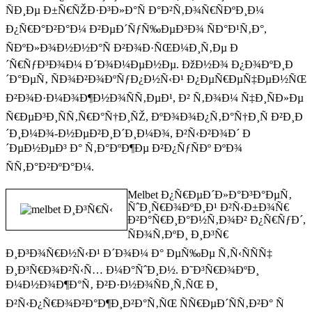
ÑÐ¸Ðµ Ð±Ñ€ÑŽÐ·Ð³Ð»Ð°Ñ Ð°Ð²Ñ‚Ð¾Ñ€ÑÐºÐ¸Ð¼
Ð¿Ñ€Ð°Ð²Ð°Ð¼ Ð²ÐµÐ´ÑƒÑ‰ÐµÐ³Ð¾ ÑÐ°Ð¹Ñ‚Ð°,
ÑÐºÐ»Ð¾Ð½Ð½Ð°Ñ Ð²Ð¾Ð·ÑŒÐ¼Ð¸Ñ‚Ðµ Ð
´Ñ€ÑƒÐ³Ð¾Ð¼ Ð´Ð¾Ð¼ÐµÐ½Ðµ. ÐžÐ½Ð¾ Ð¿Ð¾ÐºÐ¸Ð
´Ð°ÐµÑ‚ ÑÐ¾Ð²Ð¾ÐºÑƒÐ¿Ð½Ñ‹Ð¹ Ð¿ÐµÑ€ÐµÑ‡ÐµÐ½ÑŒ
Ð²Ð¾Ð·Ð¼Ð¾Ð¶Ð½Ð¾ÑÑ‚ÐµÐ¹, Ð² Ñ‚Ð¾Ð¼ Ñ‡Ð¸ÑÐ»Ðµ
Ñ€ÐµÐ³Ð¸ÑÑ‚Ñ€Ð°Ñ†Ð¸ÑŽ, ÐºÐ¾Ð¾Ð¿Ñ‚Ð°Ñ†Ð¸Ñ Ð²Ð¸Ð
´Ð¸Ð¼Ð¾-Ð½ÐµÐ²Ð¸Ð´Ð¸Ð¼Ð¾, Ð²Ñ‹Ð²Ð¾Ð´ Ð
´ÐµÐ½ÐµÐ³ Ð° Ñ‚Ð°ÐºÐ¶Ðµ Ð²Ð¿ÑƒÑÐº ÐºÐ¾
ÑÑ‚Ð°Ð²ÐºÐ°Ð¼.
Melbet Ð¿Ñ€ÐµÐ´Ð»Ð°Ð³Ð°ÐµÑ‚
ÑˆÐ¸Ñ€Ð¾ÐºÐ¸Ð¹ Ð²Ñ‹Ð±Ð¾Ñ€
Ð²Ð°Ñ€Ð¸Ð°Ð½Ñ‚Ð¾Ð² Ð¿Ñ€ÑƒÐ´,
ÑÐ¾Ñ‚ÐºÐ¸ Ð¸Ð³Ñ€
Ð¸Ð³Ð¾Ñ€Ð½Ñ‹Ð¹ Ð´Ð¾Ð¼ Ð° ÐµÑ‰Ðµ Ñ‚Ñ‹ÑÑÑ‡
Ð¸Ð³Ñ€Ð¾Ð²Ñ‹Ñ… Ð¼Ð°ÑˆÐ¸Ð½. Ð˜Ð³Ñ€Ð¾ÐºÐ¸
Ð¼Ð½Ð¾Ð¶Ð°Ñ‚ Ð²Ð·Ð½Ð¾ÑÐ¸Ñ‚ÑŒ Ð¸
Ð²Ñ‹Ð¿Ñ€Ð¾Ð²Ð°Ð¶Ð¸Ð²Ð°Ñ‚ÑŒ ÑÑ€ÐµÐ´ÑÑ‚Ð²Ð° Ñ