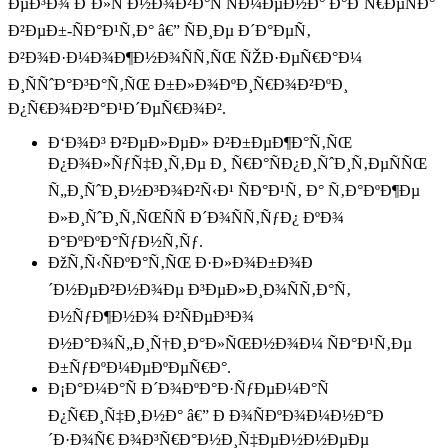
ÐµÐ³Ð¾ Ð´Ð»Ñ Ð½Ð¾Ð²Ð°Ñ ÑÐ¼ÐµÐ½Ð° Ð°Ð´Ñ€ÐµÑÐ°
Ð²ÐµÐ±-ÑÐ°Ð¹Ñ‚Ð° â€” ÑÐ¸Ðµ Ð´Ð°ÐµÑ‚
Ð²Ð¾Ð·Ð¼Ð¾Ð¶Ð½Ð¾ÑÑ‚ÑŒ ÑŽÐ·ÐµÑ€Ð°Ð¼
Ð¸ÑÑˆÐ°Ð³Ð°Ñ‚ÑŒ Ð±Ð»Ð¾ÐºÐ¸Ñ€Ð¾Ð²ÐºÐ¸
Ð¿Ñ€Ð¾Ð²Ð°Ð¹Ð´ÐµÑ€Ð¾Ð².
Ð‘Ð¾Ð³ Ð²ÐµÐ»ÐµÐ» Ð²Ð±ÐµÐ¶Ð°Ñ‚ÑŒ
Ð¿Ð¾Ð»ÑƒÑ‡Ð¸Ñ‚Ðµ Ð¸ Ñ€Ð°ÑÐ¿Ð¸ÑˆÐ¸Ñ‚ÐµÑÑŒ
Ñ„Ð¸ÑˆÐ¸Ð½Ð³Ð¾Ð²Ñ‹Ð¹ ÑÐ°Ð¹Ñ‚ Ð° Ñ‚Ð°ÐºÐ¶Ðµ
Ð»Ð¸ÑˆÐ¸Ñ‚ÑŒÑÑ Ð´Ð¾ÑÑ‚ÑƒÐ¿ ÐºÐ¾
Ð°ÐºÐºÐ°ÑƒÐ½Ñ‚Ñƒ.
ÐžÑ‚Ñ‹ÑÐºÐ°Ñ‚ÑŒ Ð·Ð»Ð¾Ð±Ð¾Ð
´Ð½ÐµÐ²Ð½Ð¾Ðµ Ð³ÐµÐ»Ð¸Ð¾ÑÑ‚Ð°Ñ‚
Ð½ÑƒÐ¶Ð½Ð¾ Ð²ÑÐµÐ³Ð¾
Ð½Ð°Ð¾Ñ„Ð¸Ñ†Ð¸Ð°Ð»ÑŒÐ½Ð¾Ð¼ ÑÐ°Ð¹Ñ‚Ðµ
Ð±ÑƒÐºÐ¼ÐµÐºÐµÑ€Ð°.
Ð¡Ð°Ð¼Ð°Ñ Ð´Ð¾ÐºÐ°Ð·ÑƒÐµÐ¼Ð°Ñ
Ð¿Ñ€Ð¸Ñ‡Ð¸Ð½Ð° â€” Ð Ð¾ÑÐºÐ¾Ð¼Ð½Ð°Ð
´Ð·Ð¾Ñ€ Ð¾Ð³Ñ€Ð°Ð½Ð¸Ñ‡ÐµÐ½Ð½ÐµÐµ