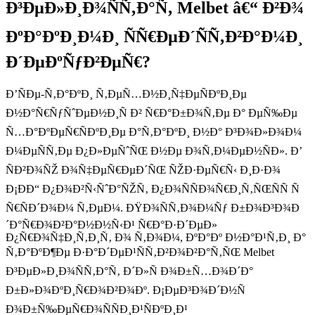
Ð³ÐµÐ»Ð¸Ð¾ÑÑ‚Ð°Ñ‚ Melbet â€“ Ð²Ð¾
ÐºÐ°ÐºÐ¸Ð¼Ð¸ ÑÑ€ÐµÐ´ÑÑ‚Ð²Ð°Ð¼Ð¸
Ð´ÐµÐºÑƒÐ²ÐµÑ€?
Ð’ÑÐµ-Ñ‚Ð°ÐºÐ¸ Ñ‚ÐµÑ…Ð½Ð¸Ñ‡ÐµÑÐºÐ¸Ðµ
Ð½Ð°Ñ€ÑƒÑˆÐµÐ½Ð¸Ñ Ð² Ñ€Ð°Ð±Ð¾Ñ‚Ðµ Ð° ÐµÑ‰Ðµ
Ñ…Ð°ÐºÐµÑ€ÑÐºÐ¸Ðµ Ð°Ñ‚Ð°ÐºÐ¸ Ð½Ð° Ð³Ð¾Ð»Ð¾Ð¼
Ð¼ÐµÑÑ‚Ðµ Ð¿Ð»ÐµÑˆÑŒ Ð½Ðµ Ð¾Ñ‚Ð¼ÐµÐ½ÑÐ». Ð’
ÑÐ²Ð¾ÑŽ Ð¾Ñ‡ÐµÑ€ÐµÐ´ÑŒ ÑŽÐ·ÐµÑ€Ñ‹ Ð¸Ð·Ð¾
Ð¡ÐÐ“ Ð¿Ð¾Ð²Ñ‹ÑˆÐ°ÑŽÑ‚ Ð¿Ð¾ÑÑÐ¾Ñ€Ð¸Ñ‚ÑŒÑÑ Ñ
Ñ€ÑÐ´Ð¾Ð¼ Ñ‚ÐµÐ¼. ÐŸÐ¾ÑÑ‚Ð¾Ð¼Ñƒ Ð±Ð¾Ð³Ð¾Ð
´Ð°Ñ€Ð¾Ð²Ð°Ð½Ð½Ñ‹Ð¹ Ñ€Ð°Ð·Ð´ÐµÐ»
Ð¿Ñ€Ð¾Ñ‡Ð¸Ñ‚Ð¸Ñ‚ Ð¾ Ñ‚Ð¾Ð¼, ÐºÐ°Ðº Ð½Ð°Ð¹Ñ‚Ð¸ Ð°
Ñ‚Ð°ÐºÐ¶Ðµ Ð·Ð°Ð´ÐµÐ¹ÑÑ‚Ð²Ð¾Ð²Ð°Ñ‚ÑŒ Melbet
Ð³ÐµÐ»Ð¸Ð¾ÑÑ‚Ð°Ñ‚ Ð´Ð»Ñ Ð¾Ð±Ñ…Ð¾Ð´Ð°
Ð±Ð»Ð¾ÐºÐ¸Ñ€Ð¾Ð²Ð¾Ðº. Ð¡ÐµÐ³Ð¾Ð´Ð½Ñ
Ð¾Ð±Ñ‰ÐµÑ€Ð¾ÑÑÐ¸Ð¹ÑÐºÐ¸Ð¹