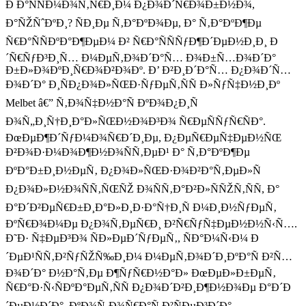
Ð Ð°ÑÑÐ¼Ð¾Ñ‚Ñ€Ð¸Ð¼ Ð¿Ð¾Ð´Ñ€Ð¾Ð±Ð½Ð¾,
Ð°ÑŽÑˆÐºÐ¸? ÑÐ¸Ðµ Ñ‚Ð°ÐºÐ¾Ðµ, Ð° Ñ‚Ð°ÐºÐ¶Ðµ
Ñ€Ð°ÑÑÐºÐ°Ð¶ÐµÐ¼ Ð² Ñ€Ð°ÑÑÑƒÐ¶Ð´ÐµÐ½Ð¸Ð¸ Ð
´Ñ€ÑƒÐ³Ð¸Ñ… Ð¼ÐµÑ‚Ð¾Ð´Ð°Ñ… Ð¾Ð±Ñ…Ð¾Ð´Ð°
Ð±Ð»Ð¾ÐºÐ¸Ñ€Ð¾Ð²Ð¾Ðº. Ð’ Ð²Ð¸Ð´Ð°Ñ… Ð¿Ð¾Ð´Ñ…
Ð¾Ð´Ð° Ð¸ÑÐ¿Ð¾Ð»ÑŒÐ·ÑƒÐµÑ‚ÑÑ Ð»ÑƒÑ‡Ð½Ð¸Ðº
Melbet â€” Ñ‚Ð¾Ñ‡Ð½Ð°Ñ ÐºÐ¾Ð¿Ð¸Ñ
Ð¾Ñ„Ð¸Ñ†Ð¸Ð°Ð»ÑŒÐ½Ð¾Ð³Ð¾ Ñ€ÐµÑÑƒÑ€ÑÐ°.
ÐœÐµÐ¶Ð´ÑƒÐ¼Ð¾Ñ€Ð´Ð¸Ðµ, Ð¿ÐµÑ€ÐµÑ‡ÐµÐ½ÑŒ
Ð²Ð¾Ð·Ð¼Ð¾Ð¶Ð½Ð¾ÑÑ‚ÐµÐ¹ Ð° Ñ‚Ð°ÐºÐ¶Ðµ
ÐºÐ°Ð±Ð¸Ð½ÐµÑ‚ Ð¿Ð¾Ð»ÑŒÐ·Ð¾Ð²Ð°Ñ‚ÐµÐ»Ñ
Ð¿Ð¾Ð»Ð½Ð¾ÑÑ‚ÑŒÑŽ Ð¾ÑÑ‚Ð°Ð²Ð»ÑÑŽÑ‚ÑÑ, Ð°
Ð°Ð´Ð²ÐµÑ€Ð±Ð¸Ð°Ð»Ð¸Ð·Ð°Ñ†Ð¸Ñ Ð¼Ð¸Ð½ÑƒÐµÑ‚
ÐºÑ€Ð¾Ð¼Ðµ Ð¿Ð¾Ñ‚ÐµÑ€Ð¸ Ð²Ñ€ÑƒÑ‡ÐµÐ½Ð½Ñ‹Ñ….
Ð˜Ð· Ñ‡ÐµÐ³Ð¾ ÑÐ»ÐµÐ´ÑƒÐµÑ‚, ÑÐ°Ð¼Ñ‹Ð¼ Ð
´ÐµÐ¹ÑÑ‚Ð²ÑƒÑŽÑ‰Ð¸Ð¼ Ð¼ÐµÑ‚Ð¾Ð´Ð¸ÐºÐ°Ñ Ð²Ñ…
Ð¾Ð´Ð° Ð½Ð°Ñ‚Ðµ Ð¶ÑƒÑ€Ð½Ð°Ð» ÐœÐµÐ»Ð±ÐµÑ‚
Ñ€Ð°Ð·Ñ‹ÑÐºÐ°ÐµÑ‚ÑÑ Ð¿Ð¾Ð´Ð²Ð¸Ð¶Ð½Ð¾Ðµ Ð°Ð´Ð
´ÐµÐ½Ð´Ð°, ÐºÐ¾Ñ‚Ð¾Ñ€Ð°Ñ Ð²ÑÐµÐ³Ð´Ð°