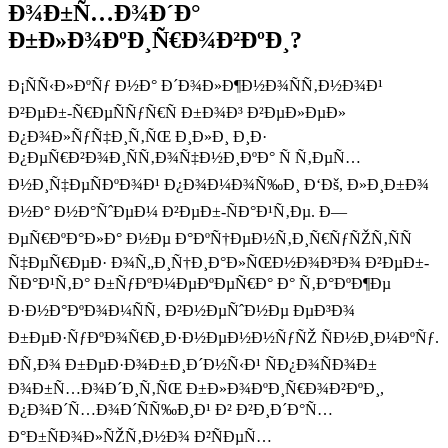
Ð¾Ð±Ñ…Ð¾Ð´Ð°
Ð±Ð»Ð¾ÐºÐ¸Ñ€Ð¾Ð²ÐºÐ¸?
Ð¡ÑÑ‹Ð»ÐºÑƒ Ð½Ð° Ð´Ð¾Ð»Ð¶Ð½Ð¾ÑÑ‚Ð½Ð¾Ð¹
Ð²ÐµÐ±-Ñ€ÐµÑÑƒÑ€Ñ Ð±Ð¾Ð³ Ð²ÐµÐ»ÐµÐ»
Ð¿Ð¾Ð»ÑƒÑ‡Ð¸Ñ‚ÑŒ Ð¸Ð»Ð¸ Ð¸Ð·
Ð¿ÐµÑ€Ð²Ð¾Ð¸ÑÑ‚Ð¾Ñ‡Ð½Ð¸ÐºÐ° Ñ Ñ‚ÐµÑ…
Ð½Ð¸Ñ‡ÐµÑÐºÐ¾Ð¹ Ð¿Ð¾Ð¼Ð¾Ñ‰Ð¸ Ð‘Ðš, Ð»Ð¸Ð±Ð¾
Ð½Ð° Ð½Ð°ÑˆÐµÐ¼ Ð²ÐµÐ±-ÑÐ°Ð¹Ñ‚Ðµ. Ð—
ÐµÑ€ÐºÐ°Ð»Ð° Ð½Ðµ Ð°ÐºÑ†ÐµÐ½Ñ‚Ð¸Ñ€ÑƒÑŽÑ‚ÑÑ
Ñ‡ÐµÑ€ÐµÐ· Ð¾Ñ„Ð¸Ñ†Ð¸Ð°Ð»ÑŒÐ½Ð¾Ð³Ð¾ Ð²ÐµÐ±-
ÑÐ°Ð¹Ñ‚Ð° Ð±ÑƒÐºÐ¼ÐµÐºÐµÑ€Ð° Ð° Ñ‚Ð°ÐºÐ¶Ðµ
Ð·Ð½Ð°ÐºÐ¾Ð¼ÑÑ‚ Ð²Ð½ÐµÑˆÐ½Ðµ ÐµÐ³Ð¾
Ð±ÐµÐ·ÑƒÐºÐ¾Ñ€Ð¸Ð·Ð½ÐµÐ½Ð½ÑƒÑŽ ÑÐ½Ð¸Ð¼ÐºÑƒ.
Ð­Ñ‚Ð¾ Ð±ÐµÐ·Ð¾Ð±Ð¸Ð´Ð½Ñ‹Ð¹ ÑÐ¿Ð¾ÑÐ¾Ð±
Ð¾Ð±Ñ…Ð¾Ð´Ð¸Ñ‚ÑŒ Ð±Ð»Ð¾ÐºÐ¸Ñ€Ð¾Ð²ÐºÐ¸,
Ð¿Ð¾Ð´Ñ…Ð¾Ð´ÑÑ‰Ð¸Ð¹ Ð² Ð²Ð¸Ð´Ð°Ñ…
Ð°Ð±ÑÐ¾Ð»ÑŽÑ‚Ð½Ð¾ Ð²ÑÐµÑ…