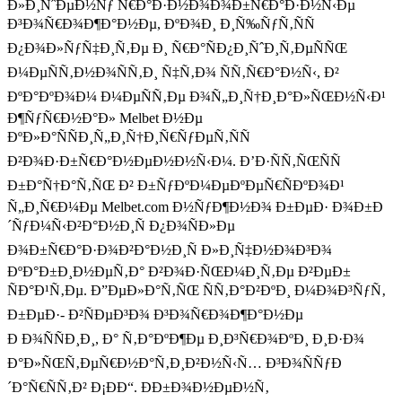
Ð»Ð¸ÑˆÐµÐ½Ñƒ Ñ€Ð°Ð·Ð½Ð¾Ð¾Ð±Ñ€Ð°Ð·Ð½Ñ‹Ðµ
Ð³Ð¾Ñ€Ð¾Ð¶Ð°Ð½Ðµ, ÐºÐ¾Ð¸ Ð¸Ñ‰ÑƒÑ‚ÑÑ
Ð¿Ð¾Ð»ÑƒÑ‡Ð¸Ñ‚Ðµ Ð¸ Ñ€Ð°ÑÐ¿Ð¸ÑˆÐ¸Ñ‚ÐµÑÑŒ
Ð¼ÐµÑÑ‚Ð½Ð¾ÑÑ‚Ð¸ Ñ‡Ñ‚Ð¾ ÑÑ‚Ñ€Ð°Ð½Ñ‹, Ð²
ÐºÐ°ÐºÐ¾Ð¼ Ð¼ÐµÑÑ‚Ðµ Ð¾Ñ„Ð¸Ñ†Ð¸Ð°Ð»ÑŒÐ½Ñ‹Ð¹
Ð¶ÑƒÑ€Ð½Ð°Ð» Melbet Ð½Ðµ
ÐºÐ»Ð°ÑÑÐ¸Ñ„Ð¸Ñ†Ð¸Ñ€ÑƒÐµÑ‚ÑÑ
Ð²Ð¾Ð·Ð±Ñ€Ð°Ð½ÐµÐ½Ð½Ñ‹Ð¼. Ð’Ð·ÑÑ‚ÑŒÑÑ
Ð±Ð°Ñ†Ð°Ñ‚ÑŒ Ð² Ð±ÑƒÐºÐ¼ÐµÐºÐµÑ€ÑÐºÐ¾Ð¹
Ñ„Ð¸Ñ€Ð¼Ðµ Melbet.com Ð½ÑƒÐ¶Ð½Ð¾ Ð±ÐµÐ· Ð¾Ð±Ð
´ÑƒÐ¼Ñ‹Ð²Ð°Ð½Ð¸Ñ Ð¿Ð¾ÑÐ»Ðµ
Ð¾Ð±Ñ€Ð°Ð·Ð¾Ð²Ð°Ð½Ð¸Ñ Ð»Ð¸Ñ‡Ð½Ð¾Ð³Ð¾
ÐºÐ°Ð±Ð¸Ð½ÐµÑ‚Ð° Ð²Ð¾Ð·ÑŒÐ¼Ð¸Ñ‚Ðµ Ð²ÐµÐ±
ÑÐ°Ð¹Ñ‚Ðµ. Ð”ÐµÐ»Ð°Ñ‚ÑŒ ÑÑ‚Ð°Ð²ÐºÐ¸ Ð¼Ð¾Ð³ÑƒÑ‚
Ð±ÐµÐ·- Ð²ÑÐµÐ³Ð¾ Ð³Ð¾Ñ€Ð¾Ð¶Ð°Ð½Ðµ
Ð Ð¾ÑÑÐ¸Ð¸, Ð° Ñ‚Ð°ÐºÐ¶Ðµ Ð¸Ð³Ñ€Ð¾ÐºÐ¸ Ð¸Ð·Ð¾
Ð°Ð»ÑŒÑ‚ÐµÑ€Ð½Ð°Ñ‚Ð¸Ð²Ð½Ñ‹Ñ… Ð³Ð¾ÑÑƒÐ
´Ð°Ñ€ÑÑ‚Ð² Ð¡ÐÐ“. ÐÐ±Ð¾Ð½ÐµÐ½Ñ‚