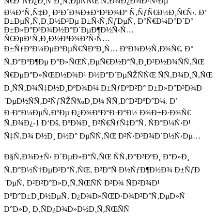
Ñ€Ð°ÑÐ¿Ð¸ÑˆÐ¸Ñ‚ÐµÑÑŒ Ñ‚Ð¾Ð¿Ð¾Ð²Ñ‹Ðµ
Ð¼Ð°Ñ‚Ñ‡Ð¸ Ð²Ð´Ð¾Ð±Ð°Ð²Ð¾Ðº Ñ‚ÑƒÑ€Ð½Ð¸Ñ€Ñ‹. Ð’
Ð±ÐµÑ‚Ñ‚Ð¸Ð½Ð³Ðµ Ð±Ñ‹Ñ‚ÑƒÐµÑ‚ Ð°Ñ€Ð¼Ð°Ð´Ð°
Ð±Ð»Ð°Ð³Ð¾Ð½Ð°Ð´ÐµÐ¶Ð½Ñ‹Ñ…
Ñ€ÐµÐ¹Ñ‚Ð¸Ð½Ð³Ð¾Ð²Ñ‹Ñ…
Ð±ÑƒÐºÐ¼ÐµÐºÐµÑ€ÑÐºÐ¸Ñ… ÐºÐ¾Ð½Ñ‚Ð¾Ñ€, Ð°
Ñ‚Ð°ÐºÐ¶Ðµ Ð°Ð»ÑŒÑ‚ÐµÑ€Ð½Ð°Ñ‚Ð¸Ð²Ð½Ð¾ÑÑ‚ÑŒ
Ñ€ÐµÐ°Ð»ÑŒÐ½Ð¾Ð¹ Ð½Ð°Ð´ÐµÑŽÑÑŒ ÑÑ‚Ð¾Ð¸Ñ‚ÑŒ
Ð¸ÑÑ‚Ð¾Ñ‡Ð½Ð¸ÐºÐ¾Ð¼ Ð±ÑƒÐºÐ²Ð° Ð±Ð»Ð°Ð³Ð¾Ð
´ÐµÐ½ÑÑ‚Ð²ÑƒÑŽÑ‰Ð¸Ð¼ ÑÑ‚Ð°Ð²ÐºÐ°Ð¼. Ð’
Ð·Ð°Ð¼ÐµÑ‚ÐºÐµ Ð¿Ð¾ÐºÐ°Ð·Ð°Ð½ Ð¾Ð±Ð·Ð¾Ñ€
Ñ‚Ð¾Ð¿-1 Ð‘Ðš, ÐºÐ¾Ð¸ Ð²Ñ€ÑƒÑ‡Ð°Ñ‚ ÑÐ°Ð¼Ñ‹Ð¹
Ñ‡Ñ‚Ð¾ Ð½Ð¸ Ð½Ð° ÐµÑÑ‚ÑŒ Ð²Ñ‹Ð³Ð¾Ð´Ð½Ñ‹Ðµ…
Ð§Ñ‚Ð¾Ð±Ñ‹ Ð´ÐµÐ»Ð°Ñ‚ÑŒ ÑÑ‚Ð°Ð²ÐºÐ¸ Ð°Ð»Ð¸
Ñ‚Ð°Ð½Ñ†ÐµÐ²Ð°Ñ‚ÑŒ, Ð²Ð°Ñ Ð½ÑƒÐ¶Ð½Ð¾ Ð±ÑƒÐ
´ÐµÑ‚ Ð²Ð²Ð°Ð»Ð¸Ñ‚ÑŒÑÑ Ð²Ð¾ ÑÐ²Ð¾Ð¹
ÐºÐ°Ð±Ð¸Ð½ÐµÑ‚ Ð¿Ð¾Ð»ÑŒÐ·Ð¾Ð²Ð°Ñ‚ÐµÐ»Ñ
Ð°Ð»Ð¸ Ð¸ÑÐ¿Ð¾Ð»Ð½Ð¸Ñ‚ÑŒÑÑ