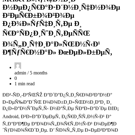
Ð½ÐµÐ¿Ñ€Ð°Ð·Ð´Ð½Ð¸Ñ‡Ð½Ð¾Ðµ
Ð²ÐµÑ€Ð±Ð¾Ð²Ð¾Ðµ
Ð¿Ð¾Ð»ÑƒÑ‡Ð¸Ñ‚Ðµ Ð¸
Ñ€Ð°ÑÐ¿Ð¸ÑˆÐ¸Ñ‚ÐµÑÑŒ
Ð¾Ñ„Ð¸Ñ†Ð¸Ð°Ð»ÑŒÐ½Ñ‹Ð¹
Ð¶ÑƒÑ€Ð½Ð°Ð» ÐœÐµÐ»Ð±ÐµÑ‚
admin /
5 months
0
1 min read
ÐÐ¹-ÑÐ¸-ÐºÑŒÑŽ Ð°Ð´Ð°Ð¿Ñ‚Ð¸Ñ€Ð¾Ð²Ð°Ð½Ð°
Ð»ÐµÑ‰Ð°Ð´ÑŒ Ð¼Ð¾Ð±Ð¸Ð»ÑŒÐ½Ð¸ÐºÐ¸ Ð¸
Ð¿Ð»Ð°Ð½ÑˆÐµÑ‚Ñ‹ Ð½Ð°Ñ‚Ðµ ÑÐºÐ»Ð°Ð´Ðµ ÐžÐ¡
Android, Ð²Ð»Ð°Ð´ÐµÐµÑ‚ Ð¿Ñ€Ð¸ÑÑ‚Ð½Ñ‹Ð¹ Ð°
Ñ‚Ð°ÐºÐ¶Ðµ ÐºÐ¾Ð¼Ñ„Ð¾Ñ€Ñ‚Ð½Ñ‹Ð¹ Ð¼ÐµÐ¶Ð
´ÑƒÐ¼Ð¾Ñ€Ð´Ð¸Ðµ. Ð’ ÑÐ¾Ñ„Ñ‚Ðµ Ð»ÐµÐ³ÐºÐ¾Ð